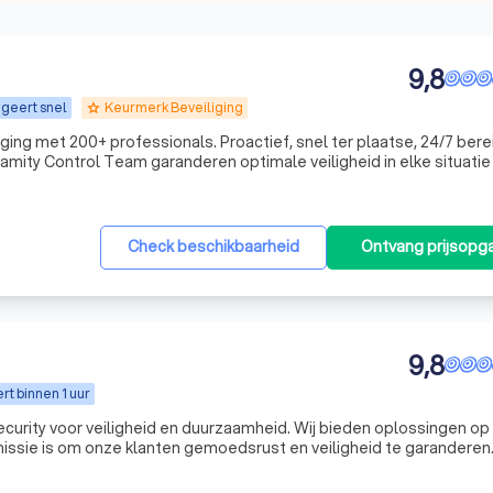
9,8
geert snel
Keurmerk Beveiliging
grade
ging met 200+ professionals. Proactief, snel ter plaatse, 24/7 bere
amity Control Team garanderen optimale veiligheid in elke situatie
Check beschikbaarheid
Ontvang prijsopg
9,8
t binnen 1 uur
 Security voor veiligheid en duurzaamheid. Wij bieden oplossingen op
missie is om onze klanten gemoedsrust en veiligheid te garanderen