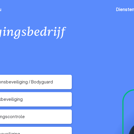
u
Dienste
gingsbedrijf
nsbeveiliging / Bodyguard
kbeveiliging
ngscontrole
eveiliging