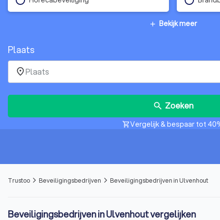
Bekijk meer
add
Plaats
place
Zoeken
search
Vergelijk & bespaar tot 40
shopping_cart
Trustoo
Beveiligingsbedrijven
Beveiligingsbedrijven in Ulvenhout
arrow_forward_ios
arrow_forward_ios
Beveiligingsbedrijven in Ulvenhout vergelijken