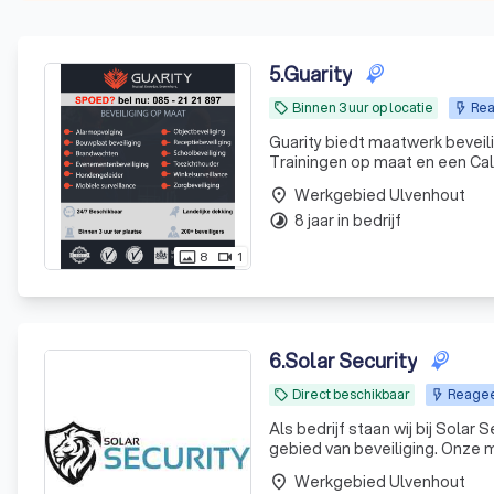
5
.
Guarity
Binnen 3 uur op locatie
Rea
local_offer
Guarity biedt maatwerk beveili
Trainingen op maat en een Cal
Werkgebied Ulvenhout
place
8 jaar in bedrijf
timelapse
8
1
photo_size_select_actual
videocam
6
.
Solar Security
Direct beschikbaar
Reageer
local_offer
Als bedrijf staan wij bij Solar
gebied van beveiliging. Onze 
Werkgebied Ulvenhout
place