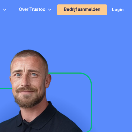
Bedrijf aanmelden
n
Over Trustoo
Login