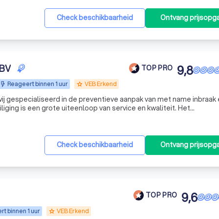
Check beschikbaarheid
Ontvang prijsopg
 BV
9,8
TOP PRO
Reageert binnen 1 uur
VEB Erkend
grade
 wij gespecialiseerd in de preventieve aanpak van met name inbraak
iliging is een grote uiteenloop van service en kwaliteit. Het
 met apparatuur van uitstekende kwaliteit, zodat u verzekerd bent
Check beschikbaarheid
Ontvang prijsopg
9,6
TOP PRO
t binnen 1 uur
VEB Erkend
grade