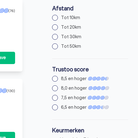
Afstand
(76)
Tot 10km
vergunning voor particuliere beveiligings- of recherchewerkzaamheden.
Tot 20km
Tot 30km
Tot 50km
ave
Trustoo score
8,5 en hoger
8,0 en hoger
(130)
7,5 en hoger
6,5 en hoger
t op
Keurmerken
ave