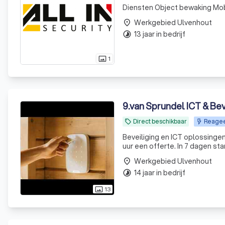
Diensten Object bewak
Werkgebied Ulvenhout
place
13 jaar in bedrijf
timelapse
1
photo_size_select_actual
9
.
van Sprundel ICT & Bev
Direct beschikbaar
Reagee
local_offer
Beveiliging en ICT oplossingen super snel geinstalleerd.
uur een offerte. In 7 dagen starten wij met de insta
systemen
Werkgebied Ulvenhout
place
14 jaar in bedrijf
timelapse
13
photo_size_select_actual