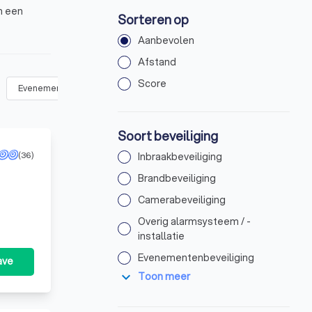
n een
Sorteren op
Aanbevolen
Afstand
Score
Evenementenbeveiliging
(
10
)
Toegangscontrole
(
16
)
Wink
Soort beveiliging
(36)
Inbraakbeveiliging
Brandbeveiliging
Camerabeveiliging
Overig alarmsysteem / -
installatie
Evenementenbeveiliging
ave
expand_more
Toon meer