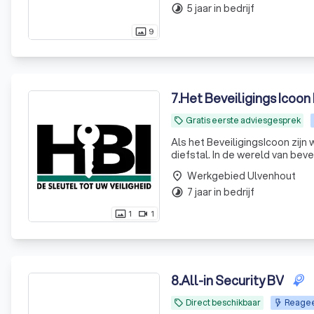
5 jaar in bedrijf
timelapse
9
photo_size_select_actual
7
.
Het Beveiligings Icoon
Gratis eerste adviesgesprek
local_offer
Als het BeveiligingsIcoon zijn
diefstal. In de wereld van beve
Beveiligingsicoon werkt alleen
Werkgebied Ulvenhout
place
rust
7 jaar in bedrijf
timelapse
1
1
photo_size_select_actual
videocam
8
.
All-in Security BV
Direct beschikbaar
Reageer
local_offer