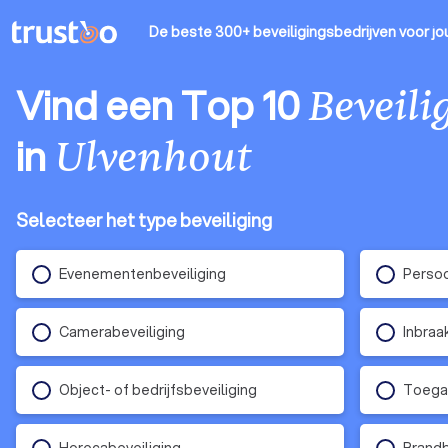
De beste 300+ beveiligingsbedrijven
voor jo
Vind een Top 10
Beveili
in
Ulvenhout
Selecteer het type beveiliging
Evenementenbeveiliging
Persoo
Camerabeveiliging
Inbraa
Object- of bedrijfsbeveiliging
Toega
Horecabeveiliging
Brandb