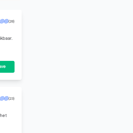
(28)
ikbaar.
ave
(23)
 het
.