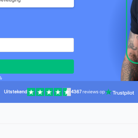
%
Uitstekend
4367
reviews op