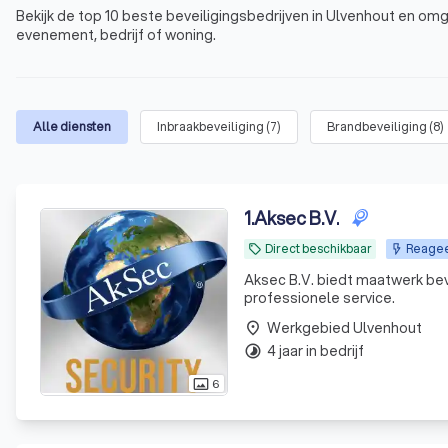
Bekijk de top 10 beste beveiligingsbedrijven in Ulvenhout en omg
evenement, bedrijf of woning.
Alle diensten
Inbraakbeveiliging
(
7
)
Brandbeveiliging
(
8
)
1
.
Aksec B.V.
Direct beschikbaar
Reagee
local_offer
Aksec B.V. biedt maatwerk bev
professionele service.
Werkgebied Ulvenhout
place
4 jaar in bedrijf
timelapse
6
photo_size_select_actual