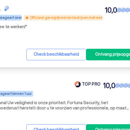
.
10,0
eageert snel
Officieel geregistreerde bedrijven met een geldige WPBR-
star
ee te werken!
"
Check beschikbaarheid
Ontvang prijsopg
10,0
TOP PRO
ageert binnen 1 uur
a! Uw veiligheid is onze prioriteit. Fortuna Security, het
moedsrust herstelt door u te voorzien van professionele, op maat
eiligingsoplossingen. En op maat gemaakte bedoelen we ook ech
Check beschikbaarheid
Ontvang prijsopg