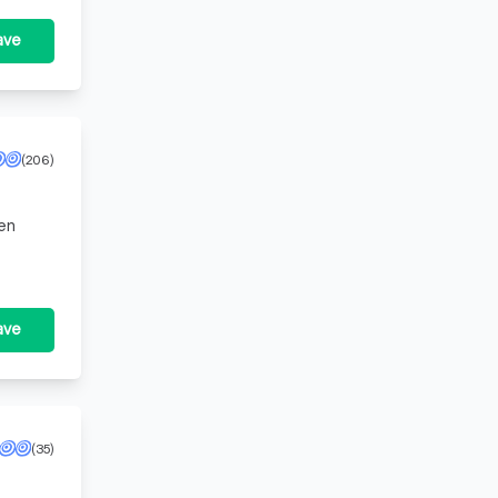
ave
(206)
 en
 van de
ave
(35)