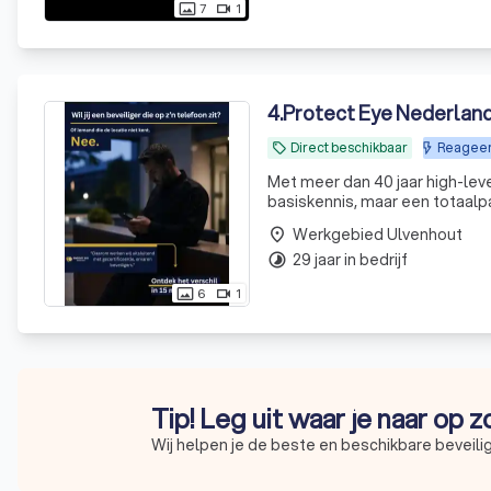
7
1
photo_size_select_actual
videocam
4
.
Protect Eye Nederland
Direct beschikbaar
Reageer
local_offer
Met meer dan 40 jaar high-leve
basiskennis, maar een totaalp
zegt!
Werkgebied Ulvenhout
place
29 jaar in bedrijf
timelapse
6
1
photo_size_select_actual
videocam
Tip! Leg uit waar je naar op 
Wij helpen je de beste en beschikbare beveilig