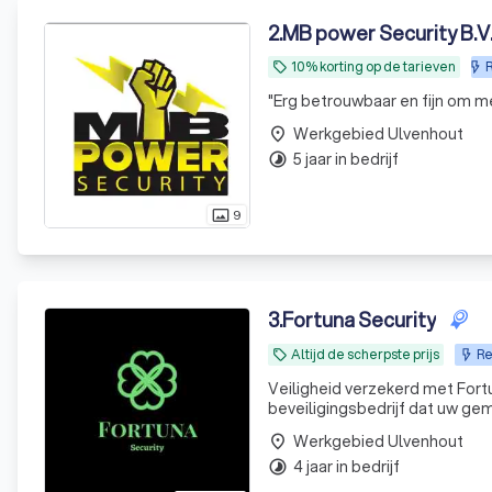
2
.
MB power Security B.V
10% korting op de tarieven
R
local_offer
"
Erg betrouwbaar en fijn om m
Werkgebied Ulvenhout
place
5 jaar in bedrijf
timelapse
9
photo_size_select_actual
3
.
Fortuna Security
Altijd de scherpste prijs
Re
local_offer
Veiligheid verzekerd met Fortun
beveiligingsbedrijf dat uw ge
gemaakte en betrouwbare bev
Werkgebied Ulvenhout
place
maat gemaakt. We hebben
4 jaar in bedrijf
timelapse