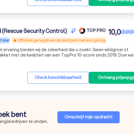
 (Rescue Security Control)
10,0
TOP PRO
t snel
Officieel geregistreerde bedrijven met een geldige WPBR-vergunn
star
l ervaring bieden wij de zekerheid die u zoekt. Geen wildgroei of
akket met de kwaliteit van een TopPro 10-score sinds 2019. Doe wat
Check beschikbaarheid
Ontvang prijsopg
zoek bent
Omschrijf mijn opdracht
ingsbedrijven te vinden.