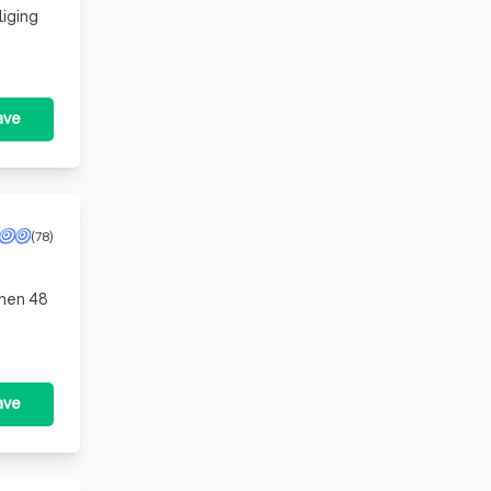
liging
ave
(78)
ave