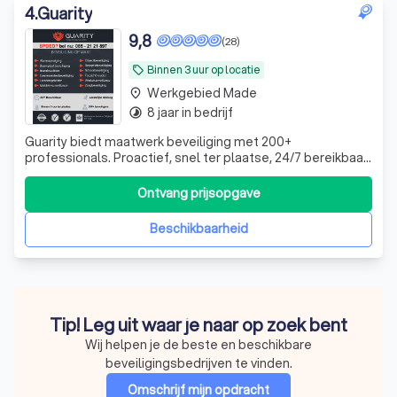
4
.
Guarity
9,8
(28)
Binnen 3 uur op locatie
local_offer
Werkgebied Made
place
8 jaar in bedrijf
timelapse
Guarity biedt maatwerk beveiliging met 200+
professionals. Proactief, snel ter plaatse, 24/7 bereikbaar.
Trainingen op maat en een Calamity Control Team
garanderen optimale veiligheid in elke situatie
Ontvang prijsopgave
Beschikbaarheid
Tip! Leg uit waar je naar op zoek bent
Wij helpen je de beste en beschikbare
beveiligingsbedrijven te vinden.
Omschrijf mijn opdracht