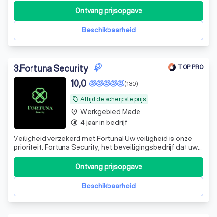
Ontvang prijsopgave
Beschikbaarheid
3
.
Fortuna Security
TOP PRO
10,0
(130)
Altijd de scherpste prijs
local_offer
Werkgebied Made
place
4 jaar in bedrijf
timelapse
Veiligheid verzekerd met Fortuna! Uw veiligheid is onze
prioriteit. Fortuna Security, het beveiligingsbedrijf dat uw
gemoedsrust herstelt door u te voorzien van
professionele, op maat gemaakte en betrouwbare
Ontvang prijsopgave
beveiligingsoplossingen. En op maat gemaakte bedoelen
we ook echt op maat gemaakt. We hebben
Beschikbaarheid