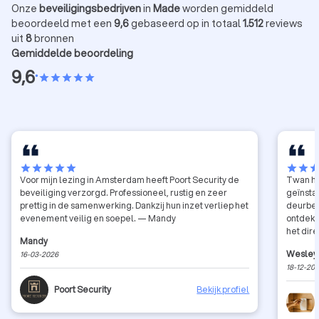
Onze
beveiligingsbedrijven
in
Made
worden gemiddeld
beoordeeld met een
9,6
gebaseerd op in totaal
1.512
reviews
uit
8
bronnen
Gemiddelde beoordeling
9,6
•
star
star
star
star
star
star
star
star
star
star
star
star
sta
Voor mijn lezing in Amsterdam heeft Poort Security de
Twan he
beveiliging verzorgd. Professioneel, rustig en zeer
geïnsta
prettig in de samenwerking. Dankzij hun inzet verliep het
deurbel.
evenement veilig en soepel. — Mandy
ontdekte
het dire
Mandy
een klei
Wesley
16-03-2026
18-12-20
Poort Security
Bekijk profiel