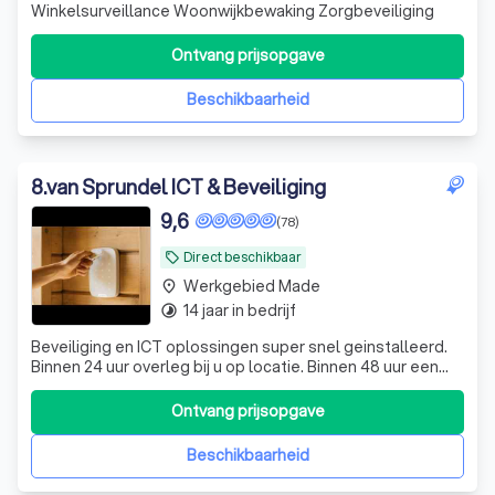
Winkelsurveillance Woonwijkbewaking Zorgbeveiliging
Ontvang prijsopgave
Beschikbaarheid
8
.
van Sprundel ICT & Beveiliging
9,6
(78)
Direct beschikbaar
local_offer
Werkgebied Made
place
14 jaar in bedrijf
timelapse
Beveiliging en ICT oplossingen super snel geinstalleerd.
Binnen 24 uur overleg bij u op locatie. Binnen 48 uur een
offerte. In 7 dagen starten wij met de installatie. Snel een
BORG certificaat! Exclusieve systemen
Ontvang prijsopgave
Beschikbaarheid