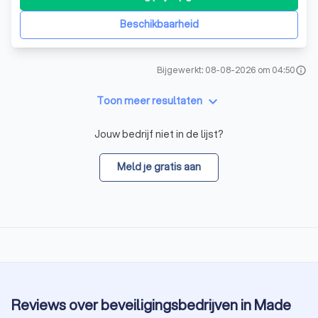
een breed scala aan beveiligingsdiensten aan zowel
particulieren als bedrijven. Onze exp
Beschikbaarheid
Bijgewerkt: 08-08-2026 om 04:50
info
keyboard_arrow_down
Toon meer resultaten
Jouw bedrijf niet in de lijst?
Meld je gratis aan
Reviews over beveiligingsbedrijven in Made