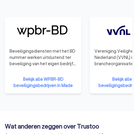
Beveiligingsdiensten met het BD
Vereniging Veiligh
nummer werken uitsluitend ter
Nederland (VVNL) i
beveiliging van het eigen bedrijf.
brancheorganisatie
Zij werken niet voor externe
ondernemers in het
klanten.
veiligheidsdomein,
Bekijk alle WPBR-BD
Bekijk alle
bekend als VBe NL.
beveiligingsbedrijven in Made
beveiligingsbedri
vertegenwoordigen
scala aan diensten
service, veiligheid, 
zoals beveiliging,
persoonsbeveiligin
verkeersregulatie,
Wat anderen zeggen over Trustoo
dienstverlening. Me
verspreid over heel