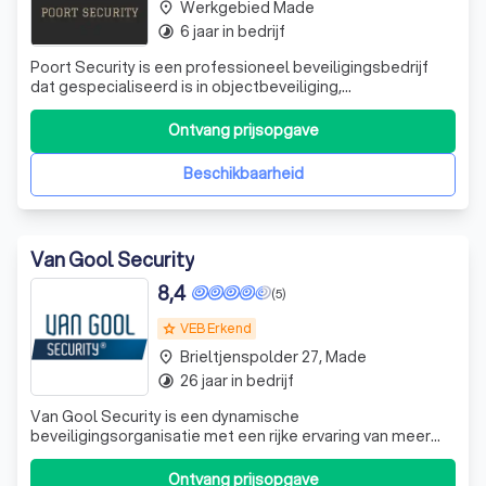
Werkgebied Made
place
6 jaar in bedrijf
timelapse
Poort Security is een professioneel beveiligingsbedrijf
dat gespecialiseerd is in objectbeveiliging,
evenementbeveiliging en beveiliging op zorg- en
opvanglocaties. Met een team van gecertificeerde
Ontvang prijsopgave
beveiligers leveren wij betrouwbare en representatieve
beveiligingsdiensten door heel Nederland. Wij
Beschikbaarheid
Van Gool Security
8,4
(5)
VEB Erkend
grade
Brieltjenspolder 27, Made
place
26 jaar in bedrijf
timelapse
Van Gool Security is een dynamische
beveiligingsorganisatie met een rijke ervaring van meer
dan 40 jaar in de branche. Wij zijn een regionaal opererend
bedrijf, erkend door het Ministerie van Justitie, en bieden
Ontvang prijsopgave