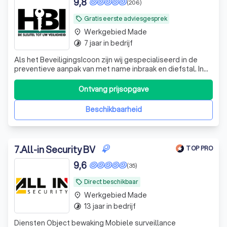
9,8
(206)
Gratis eerste adviesgesprek
local_offer
Werkgebied Made
place
7 jaar in bedrijf
timelapse
Als het BeveiligingsIcoon zijn wij gespecialiseerd in de
preventieve aanpak van met name inbraak en diefstal. In
de wereld van beveiliging is een grote uiteenloop van
service en kwaliteit. Het Beveiligingsicoon werkt alleen
Ontvang prijsopgave
met apparatuur van uitstekende kwaliteit, zodat u
verzekerd bent van de rust
Beschikbaarheid
7
.
All-in Security BV
TOP PRO
9,6
(35)
Direct beschikbaar
local_offer
Werkgebied Made
place
13 jaar in bedrijf
timelapse
Diensten Object bewaking Mobiele surveillance