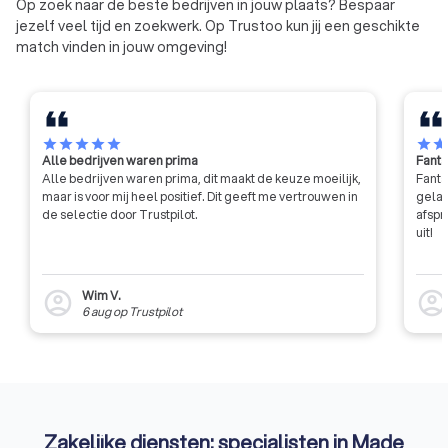
Op zoek naar de beste bedrijven in jouw plaats? Bespaar
benadrukt VVNL ke
jezelf veel tijd en zoekwerk. Op Trustoo kun jij een geschikte
van gelijkheid, tran
match vinden in jouw omgeving!
kwaliteit.
star
star
star
star
star
star
sta
Alle bedrijven waren prima
Fanta
Alle bedrijven waren prima, dit maakt de keuze moeilijk,
Fanta
maar is voor mij heel positief. Dit geeft me vertrouwen in
gelat
de selectie door Trustpilot.
afspr
uit!
Wim V.
account_circle
account_circl
6 aug
op
Trustpilot
Zakelijke diensten: specialisten in Made