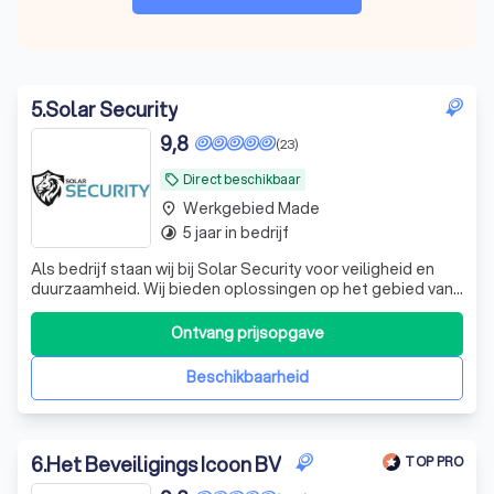
5
.
Solar Security
9,8
(23)
Direct beschikbaar
local_offer
Werkgebied Made
place
5 jaar in bedrijf
timelapse
Als bedrijf staan wij bij Solar Security voor veiligheid en
duurzaamheid. Wij bieden oplossingen op het gebied van
beveiliging. Onze missie is om onze klanten gemoedsrust
en veiligheid te garanderen.
Ontvang prijsopgave
Beschikbaarheid
6
.
Het Beveiligings Icoon BV
TOP PRO