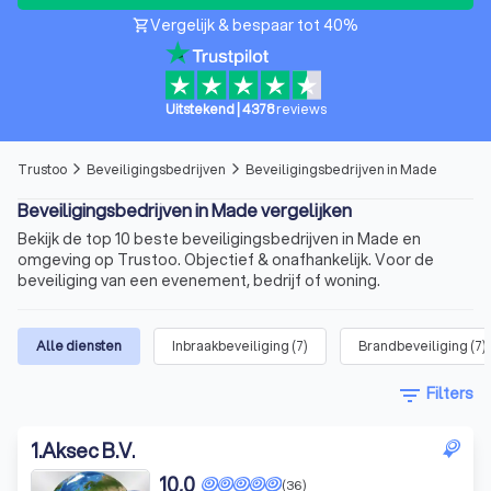
Vergelijk & bespaar tot 40%
shopping_cart
Uitstekend
|
4378
reviews
Trustoo
Beveiligingsbedrijven
Beveiligingsbedrijven in Made
arrow_forward_ios
arrow_forward_ios
Beveiligingsbedrijven in Made vergelijken
Bekijk de top 10 beste beveiligingsbedrijven in Made en
omgeving op Trustoo. Objectief & onafhankelijk. Voor de
beveiliging van een evenement, bedrijf of woning.
Alle diensten
Inbraakbeveiliging
(
7
)
Brandbeveiliging
(
7
)
filter_list
Filters
1
.
Aksec B.V.
10,0
(36)