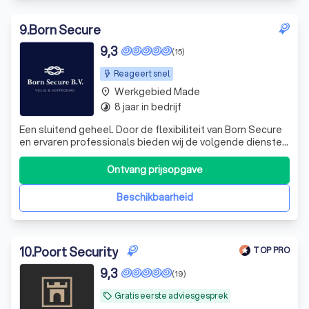
9
.
Born Secure
9,3
(15)
Reageert snel
Werkgebied Made
place
8 jaar in bedrijf
timelapse
Een sluitend geheel. Door de flexibiliteit van Born Secure
en ervaren professionals bieden wij de volgende diensten:
✔️ Object beveiliging ✔️Nachtbewaking ✔️Hotelbeveiliging
✔️ Ad hoc beveiliging Wil je meer weten? Stuur ons dan
Ontvang prijsopgave
een bericht.
Beschikbaarheid
10
.
Poort Security
TOP PRO
9,3
(19)
Gratis eerste adviesgesprek
local_offer