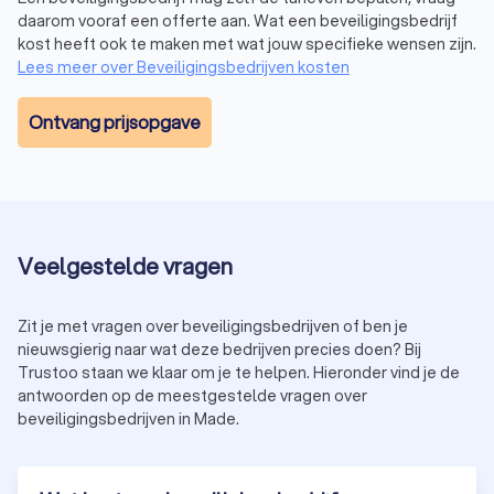
daarom vooraf een offerte aan. Wat een beveiligingsbedrijf
Het proces van beveiliging en bewaking
kost heeft ook te maken met wat jouw specifieke wensen zijn.
Lees meer over Beveiligingsbedrijven kosten
regelen
Een beveiligingsbedrijf in Made volgt doorgaans een
Ontvang prijsopgave
gestructureerd proces om ervoor te zorgen dat jouw
beveiligingsbehoeften worden vervuld:
Consultatie:
bespreek jouw specifieke behoeften en
wensen met het security bedrijf. Van het beveiligen van
een evenement tot het installeren van een
alarmsysteem, alles wordt afgestemd op jouw situatie.
Veelgestelde vragen
Risicoanalyse:
een grondige beoordeling van potentiële
bedreigingen en kwetsbaarheden, zodat de juiste
beveiligingsmaatregelen worden genomen.
Zit je met vragen over beveiligingsbedrijven of ben je
Implementatie:
na akkoord op het beveiligingsplan
nieuwsgierig naar wat deze bedrijven precies doen? Bij
worden de maatregelen uitgevoerd. Dit varieert van de
Trustoo staan we klaar om je te helpen. Hieronder vind je de
inzet van beveiligers tot de installatie van technische
antwoorden op de meestgestelde vragen over
beveiligingssystemen.
beveiligingsbedrijven in Made.
Evaluatie en onderhoud:
regelmatige controles en
aanpassingen om ervoor te zorgen dat de beveiliging
effectief blijft en voldoet aan veranderende