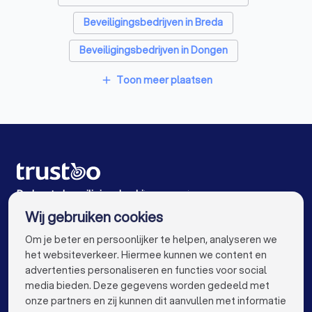
Beveiligingsbedrijven in Breda
Beveiligingsbedrijven in Dongen
Beveiligingsbedrijven in Rijen
Toon meer plaatsen
add
Beveiligingsbedrijven in Bavel
Beveiligingsbedrijven in Zevenbergen
Beveiligingsbedrijven in Ulvenhout
Beveiligingsbedrijven in Dordrecht
De beste beveiligingsbedrijven voor jou
Wij gebruiken cookies
Beveiligingsbedrijven in Amsterdam
info@trustoo.nl
Om je beter en persoonlijker te helpen, analyseren we
Beveiligingsbedrijven in Rotterdam
het websiteverkeer. Hiermee kunnen we content en
advertenties personaliseren en functies voor social
Beveiligingsbedrijven in Den Haag
media bieden. Deze gegevens worden gedeeld met
onze partners en zij kunnen dit aanvullen met informatie
Beveiligingsbedrijven in Utrecht
keyboard_arrow_down
VOOR PARTICULIEREN