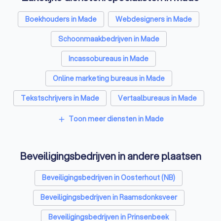
Boekhouders in Made
Webdesigners in Made
Schoonmaakbedrijven in Made
Incassobureaus in Made
Online marketing bureaus in Made
Tekstschrijvers in Made
Vertaalbureaus in Made
SEO-specialisten in Made
Toon meer diensten in Made
add
Grafisch ontwerpers in Made
Beveiligingsbedrijven in andere plaatsen
Reclamebureaus in Made
Accountants in Made
Beveiligingsbedrijven in Oosterhout (NB)
Beveiligingsbedrijven in Raamsdonksveer
Beveiligingsbedrijven in Prinsenbeek