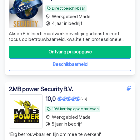
Direct beschikbaar
local_offer
Werkgebied Made
place
4 jaar in bedrijf
timelapse
Aksec B.V. biedt maatwerk beveiligingsdiensten met
focus op betrouwbaarheid, kwaliteit en professionele
service.
Ontvang prijsopgave
Beschikbaarheid
2
.
MB power Security B.V.
10,0
(76)
10% korting op de tarieven
local_offer
Werkgebied Made
place
5 jaar in bedrijf
timelapse
"
Erg betrouwbaar en fijn om mee te werken!
"