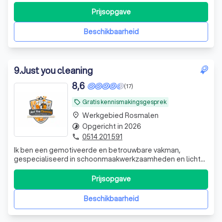
gietvloersystemen in de particuliere en zakelijke markt bij
ons op het juiste adres.
Prijsopgave
Beschikbaarheid
9
.
Just you cleaning
8,6
(17)
Gratis kennismakingsgesprek
local_offer
Werkgebied Rosmalen
place
Opgericht in 2026
timelapse
0514 201 591
phone
Ik ben een gemotiveerde en betrouwbare vakman,
gespecialiseerd in schoonmaakwerkzaamheden en lichte
klussen. Ik bied professionele schoonmaakdiensten aan
voor woningen, kantoren en andere ruimtes. Daarnaast
Prijsopgave
heb ik ervaring met het leggen van laminaat en
vloerwerkzaamheden, tuinonderhoud en lichte bu
Beschikbaarheid