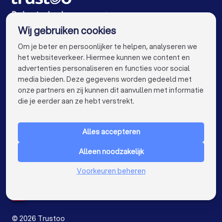
Vloerleggers in Eindhoven
Vloerleggers in Tilburg
De beste vloerleggers voor jou
Wij gebruiken cookies
Vloerleggers in Groningen
Vloerleggers in Almere
info@trustoo.nl
Om je beter en persoonlijker te helpen, analyseren we
Vloerleggers in Breda
Vloerleggers in Nijmegen
het websiteverkeer. Hiermee kunnen we content en
advertenties personaliseren en functies voor social
Vloerleggers in Enschede
Vloerleggers in Haarlem
media bieden. Deze gegevens worden gedeeld met
onze partners en zij kunnen dit aanvullen met informatie
Vloerleggers in Arnhem
keyboard_arrow_down
VOOR PARTICULIEREN
die je eerder aan ze hebt verstrekt.
Vloerleggers in Amersfoort
keyboard_arrow_down
VOOR BEDRIJVEN
Vloerleggers in Apeldoorn
Alles accepteren
keyboard_arrow_down
OVER TRUSTOO
Vloerleggers in Maastricht
Vloerleggers in Leiden
Alleen noodzakelijk
LAND
Nederland
Vloerleggers in Dordrecht
Voorkeuren beheren
België
Duitsland
Vloerleggers in Zoetermeer
Spanje
Vloerleggers bij jou in de buurt
©
2026
Trustoo