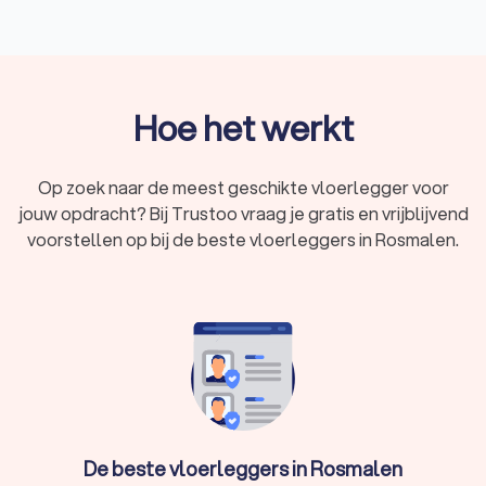
Wat is een vloerenlegger?
Een vloerlegger is een vakspecialist die gespecialiseerd is in
het plaatsen van verschillende soorten vloeren. Dit kan
variëren van laminaat en tapijt tot houten vloeren, tegels en
visgraatpatronen. Het werk van een vloerlegger bestaat uit
Hoe het werkt
meerdere stappen, waaronder voorbereiding, installatie en
afwerking.
Een vloerlegger voert de volgende werkzaamheden uit:
Op zoek naar de meest geschikte vloerlegger voor
Vloer aanleveren
: Het vloerbedrijf heeft diverse soorten
jouw opdracht? Bij Trustoo vraag je gratis en vrijblijvend
vloerbedekking waar je uit kunt kiezen en levert de vloer
bij je thuis.
voorstellen op bij de beste vloerleggers in Rosmalen.
Egaliseren van de ondergrond:
Om de vloer strak en
zonder kieren te kunnen leggen, is er een egale
ondergrond nodig. Als de basisvloer niet vlak is, begint
de vloerlegger met het
egaliseren van de vloer
. Hiermee
zorg je dat je vloerbedekking straks niet ongelijk ligt.
Aanbrengen van de ondervloer:
Voordat de vloer wordt
gelegd, brengt de vloerenlegger isolerende platen of
folie aan op de ondergrond. Dit zorgt voor betere
thermische isolatie en geluiddemping en voorkomt
vochtproblemen. Als je in een appartementencomplex
De beste vloerleggers in Rosmalen