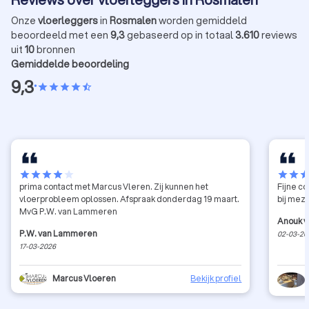
Onze
vloerleggers
in
Rosmalen
worden gemiddeld
beoordeeld met een
9,3
gebaseerd op in totaal
3.610
reviews
uit
10
bronnen
Gemiddelde beoordeling
9,3
•
star
star
star
star
star_half
star
star
star
star
star
star
star
sta
prima contact met Marcus Vleren. Zij kunnen het
Fijne c
vloerprobleem oplossen. Afspraak donderdag 19 maart.
bij mez
MvG P.W. van Lammeren
Anouk v
P.W. van Lammeren
02-03-20
17-03-2026
Marcus Vloeren
Bekijk profiel