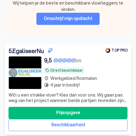
Wij helpen je de beste en beschikbare vloerleggers te
vinden.
Omschrijf mijn opdracht
5
.
EgaliseerNu
TOP PRO
9,5
(21)
Direct beschikbaar
local_offer
Werkgebied Rosmalen
place
4 jaar in bedrijf
timelapse
Wilt u een strakke vloer? Kies dan voor ons. Wij gaan pas
weg van het project wanneer beide partijen tevreden zijn
over het eind resultaat! Vertrouwen, vakmanschap en
klantenservice staan bovenaan.
Prijsopgave
Beschikbaarheid