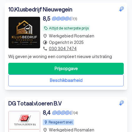
10
.
Klusbedrijf Nieuwegein
8,5
(1)
Altijd de scherpste prijs
local_offer
Werkgebied Rosmalen
place
Opgericht in 2025
timelapse
030 304 7474
phone
Wij geven je woning een compleet nieuwe uitstraling
Prijsopgave
Beschikbaarheid
DG Totaalvloeren B.V
8,4
(4)
Reageert snel
Werkgebied Rosmalen
place