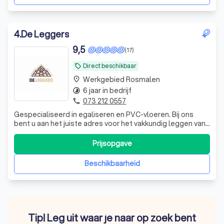
4
.
De Leggers
9,5
(17)
Direct beschikbaar
local_offer
Werkgebied Rosmalen
place
6 jaar in bedrijf
timelapse
073 212 0557
phone
Gespecialiseerd in egaliseren en PVC-vloeren. Bij ons
bent u aan het juiste adres voor het vakkundig leggen van
uw nieuwe vloer. Wij combineren vakmanschap met oog
voor detail en werken alleen met materialen van
Prijsopgave
topkwaliteit. Wat kunt u van ons verwachten? ✔ Kwaliteit:
We gebruiken uitsluitend hoog
Beschikbaarheid
Tip! Leg uit waar je naar op zoek bent