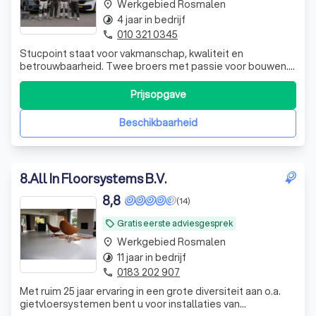
Werkgebied Rosmalen
place
4 jaar in bedrijf
timelapse
010 321 0345
phone
Stucpoint staat voor vakmanschap, kwaliteit en
betrouwbaarheid. Twee broers met passie voor bouwen.
Strak stucwerk, exclusieve afwerkingen en duurzame
vloeren. Perfect uitgevoerd én met garantie.
Prijsopgave
Beschikbaarheid
8
.
All In Floorsystems B.V.
8,8
(14)
Gratis eerste adviesgesprek
local_offer
Werkgebied Rosmalen
place
11 jaar in bedrijf
timelapse
0183 202 907
phone
Met ruim 25 jaar ervaring in een grote diversiteit aan o.a.
gietvloersystemen bent u voor installaties van