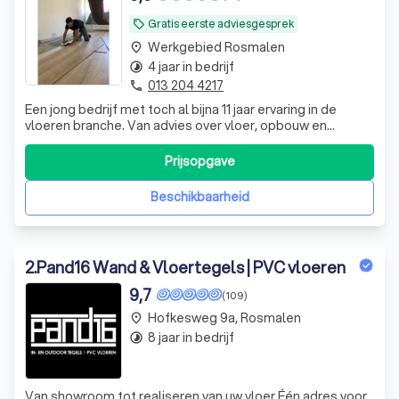
Gratis eerste adviesgesprek
local_offer
Werkgebied Rosmalen
place
4 jaar in bedrijf
timelapse
013 204 4217
phone
Een jong bedrijf met toch al bijna 11 jaar ervaring in de
vloeren branche. Van advies over vloer, opbouw en
afwerking tot legservice voor haast alle zwevende
vloeren (laminaat, click-pvc & parket). Ook voor lichte
Prijsopgave
constructieve timmerwerken en afwerking bent u bij
Snoeren klus en design aan het juis
Beschikbaarheid
2
.
Pand16 Wand & Vloertegels | PVC vloeren
9,7
(109)
Hofkesweg 9a, Rosmalen
place
8 jaar in bedrijf
timelapse
Van showroom tot realiseren van uw vloer Één adres voor