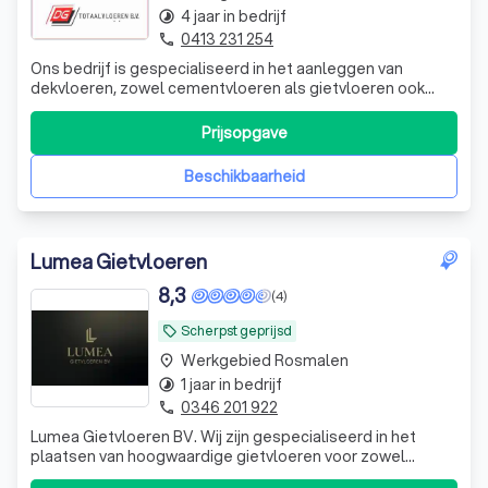
4 jaar in bedrijf
timelapse
0413 231 254
phone
Ons bedrijf is gespecialiseerd in het aanleggen van
dekvloeren, zowel cementvloeren als gietvloeren ook
egaline. We maken ook vloerisolatie. Wij hebben al 12 jaar
ervaring en kennis op dit gebied. Wij gebruiken vrachtauto
Prijsopgave
voor cementdekvloeren. Wij zijn eerlijk en open. Wij
denken mee met u
Beschikbaarheid
Lumea Gietvloeren
8,3
(4)
Scherpst geprijsd
local_offer
Werkgebied Rosmalen
place
1 jaar in bedrijf
timelapse
0346 201 922
phone
Lumea Gietvloeren BV. Wij zijn gespecialiseerd in het
plaatsen van hoogwaardige gietvloeren voor zowel
particulieren als bedrijven. Of het nu gaat om een