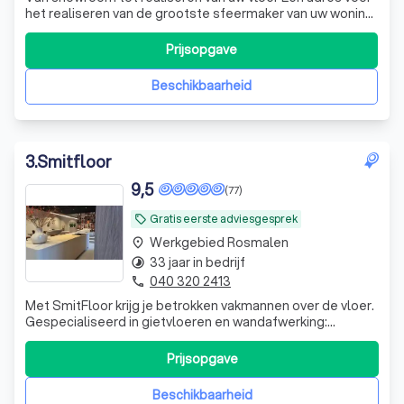
het realiseren van de grootste sfeermaker van uw woning;
de vloer en het tegelwerk. Onze totaaloplossing geeft u
rust.
Prijsopgave
Beschikbaarheid
3
.
Smitfloor
9,5
(77)
Gratis eerste adviesgesprek
local_offer
Werkgebied Rosmalen
place
33 jaar in bedrijf
timelapse
040 320 2413
phone
Met SmitFloor krijg je betrokken vakmannen over de vloer.
Gespecialiseerd in gietvloeren en wandafwerking:
Lavasteen, PU, LiquidDesign en Beton-cire. Bezoek onze
showroom voor inspiratie en advies.
Prijsopgave
Beschikbaarheid