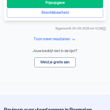
moderne woonvloer, een slijtvaste bedrijfsvloer of een
Prijsopgave
strakke epoxy vloer wij leveren maatwerk met een perfect
eindresultaat. Onze gietvloeren z
Beschikbaarheid
Bijgewerkt: 05-08-2026 om 12:28
info
keyboard_arrow_down
Toon meer resultaten
Jouw bedrijf niet in de lijst?
Meld je gratis aan
Reviews over vloerleggers in Rosmalen