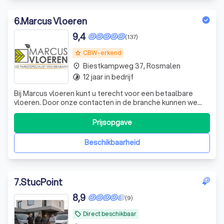
6
.
Marcus Vloeren
9,4
(137)
CBW-erkend
grade
Biestkampweg 37, Rosmalen
place
12 jaar in bedrijf
timelapse
Bij Marcus vloeren kunt u terecht voor een betaalbare
vloeren. Door onze contacten in de branche kunnen we
scherp inkopen zodat we een goede prijs kwaliteit
verhouding aan kunnen bieden. Omdat al onze producten
Prijsopgave
uit voorraad leverbaar zijn kunnen wij een snelle levering
garanderen. Wij leggen geen
Beschikbaarheid
7
.
StucPoint
8,9
(9)
Direct beschikbaar
local_offer