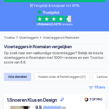
Vergelijk & bespaar tot 40%
shopping_cart
Uitstekend
|
4376
reviews
Trustoo
Vloerleggers
Vloerleggers in Rosmalen
arrow_forward_ios
arrow_forward_ios
Vloerleggers in Rosmalen vergelijken
Op zoek naar een vakkundige vloerenlegger? Bekijk de beste
vloerleggers in Rosmalen met 1000+ reviews en een Trustoo-
score van 8.8.
Alle diensten
Houten vloer of Parket leggen
(
27
)
Laminaa
filter_list
Filters
1
.
Snoeren Klus en Design
TOP PRO
9,9
(32)