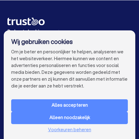
Isolatiebedrijven in Ulvenhout
Isolatiebedrijven in Dordrecht
Isolatiebedrijven in Amsterdam
De beste bedrijven voor jou
Wij gebruiken cookies
Isolatiebedrijven in Rotterdam
info@trustoo.nl
Om je beter en persoonlijker te helpen, analyseren we
Isolatiebedrijven in Den Haag
het websiteverkeer. Hiermee kunnen we content en
advertenties personaliseren en functies voor social
Isolatiebedrijven in Utrecht
media bieden. Deze gegevens worden gedeeld met
onze partners en zij kunnen dit aanvullen met informatie
Isolatiebedrijven in Eindhoven
keyboard_arrow_down
VOOR PARTICULIEREN
die je eerder aan ze hebt verstrekt.
Isolatiebedrijven in Tilburg
keyboard_arrow_down
VOOR BEDRIJVEN
Isolatiebedrijven in Groningen
Alles accepteren
keyboard_arrow_down
OVER TRUSTOO
Isolatiebedrijven in Almere
Alleen noodzakelijk
LAND
Nederland
Isolatiebedrijven in Nijmegen
Voorkeuren beheren
België
Duitsland