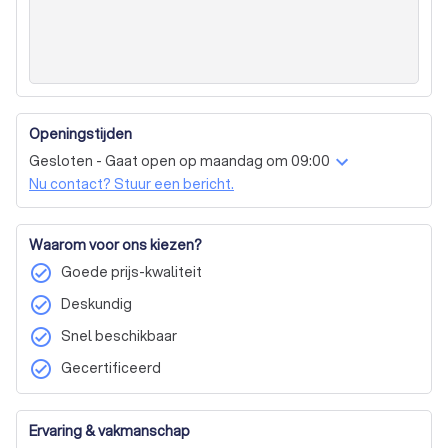
Openingstijden
Gesloten - Gaat open op maandag om 09:00
Nu contact? Stuur een bericht.
Waarom voor ons kiezen?
check_circle
Goede prijs-kwaliteit
check_circle
Deskundig
check_circle
Snel beschikbaar
check_circle
Gecertificeerd
Ervaring & vakmanschap