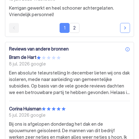
Kerrigan gewerkt en heel schooner achtergelaten.
Vriendelijk personnel!
1
2
Reviews van andere bronnen
inf
Bram de Hart
8 jul. 2026
google
Een absolute teleurstelling In december lieten wij ons dak
isoleren, mede naar aanleiding van gemeentelijke
subsidies. Op basis van de vele goede reviews dachten
we een betrouwbare partij te hebben gevonden. Helaas is
niets minder waar gebleken. Dit is een late review, maar ik
wil een tegengewicht bieden aan het overweldigend
Corina Huisman
positieve beeld. Vanaf het begin ging het mis. De
5 jul. 2026
google
werkzaamheden werden niet uitgevoerd door mensen
Bij ons is afgelopen donderdag het dak en de
van Isolatie Techniek Brabant zelf, maar door een
spouwmuren geïsoleerd. De mannen van dit bedrijf
ingehuurde zzp’er. Deze jongen had veel praatjes, maar
werken zeer netjes en maken alles weer netjes s hoon. Ik
toonde zich geen vakman. Wij vermoeden dat hij vanwege