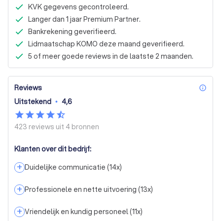
KVK gegevens gecontroleerd.
Langer dan 1 jaar Premium Partner.
Bankrekening geverifieerd.
Lidmaatschap KOMO deze maand geverifieerd.
5 of meer goede reviews in de laatste 2 maanden.
Reviews
inf
Uitstekend
•
4,6
423 reviews uit
4 bronnen
Klanten over dit bedrijf:
+
Duidelijke communicatie
(
14
x)
+
Professionele en nette uitvoering
(
13
x)
+
Vriendelijk en kundig personeel
(
11
x)