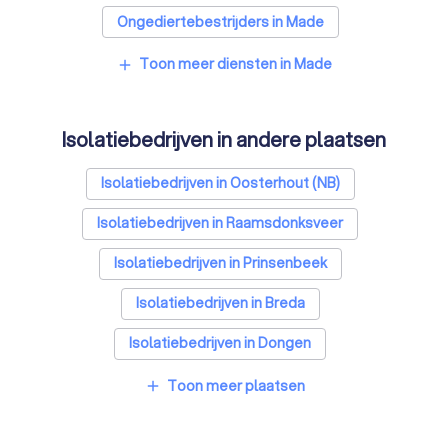
Ongediertebestrijders in Made
Architecten in Made
Toon meer diensten in Made
add
Zonwering specialisten in Made
Isolatiebedrijven in andere plaatsen
Badkamer installateurs in Made
Traprenovatie bedrijven in Made
Isolatiebedrijven in Oosterhout (NB)
Schoorsteenvegers in Made
Isolatiebedrijven in Raamsdonksveer
Hekwerkspecialisten in Made
Isolatiebedrijven in Prinsenbeek
Interieurstylisten in Made
Stoffeerders in Made
Isolatiebedrijven in Breda
Meubelmakers in Made
Klusjesmannen in Made
Isolatiebedrijven in Dongen
Isolatiebedrijven in Rijen
Isolatiebedrijven in Bavel
Toon meer plaatsen
add
Isolatiebedrijven in Zevenbergen