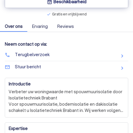
Beschikbaarheid
event_available
Gratis en vrijblijvend
check
Over ons
Ervaring
Reviews
Neem contact op via:
Terugbelverzoek
phone
Stuur bericht
mail_outline
Introductie
Verbeter uw woningwaarde met spouwmuurisolatie door 
Isolatietechniek Brabant

Voor spouwmuurisolatie, bodemisolatie en dakisolatie 
schakelt u Isolatietechniek Brabant in. Wij werken volgens 
de nieuwste technologieën en kwaliteitsnormen. Dankzij 
een goede isolatie, gebaseerd op de beste 
Expertise
isolatietechniek, verhoogt u de energiezuinigheid, wat 