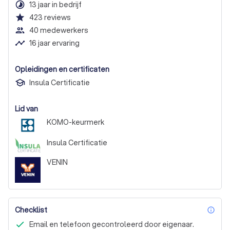
timelapse
13 jaar in bedrijf
star
423
reviews
people_outline
40 medewerkers
timeline
16 jaar ervaring
Opleidingen en certificaten
Insula Certificatie
Lid van
KOMO-keurmerk
Insula Certificatie
VENIN
Checklist
inf
Email en telefoon gecontroleerd door eigenaar.