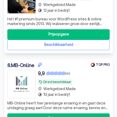
Werkgebied Made
place
12 jaar in bedrijf
timelapse
Hét #1 premium bureau voor WordPress sites & online
marketing sinds 2013. Wij realiseren groei door eerlijk
advies & persoonlijke aandacht. Kies net als 100+ klanten
voor duurzaam resultaat 🚀
Prijsopgave
Beschikbaarheid
8
.
MB-Online
TOP PRO
9,9
(51)
Direct beschikbaar
local_offer
Werkgebied Made
place
10 jaar in bedrijf
timelapse
MB-Online heeft hier jarenlange ervaring in en gaat deze
uitdaging graag aan! Door deze ruime ervaring, kennis en
know-how leveren wij resultaat!