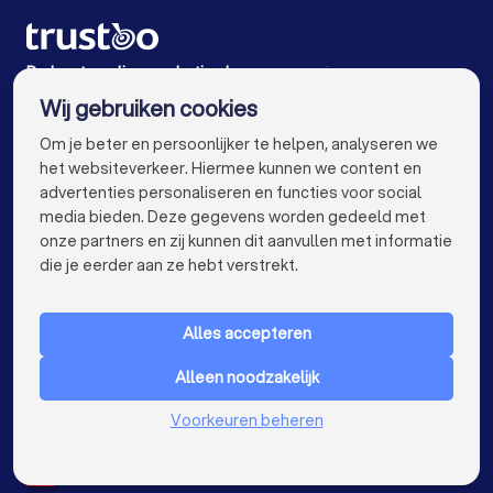
Online marketing bureaus in Ulvenhout
Online marketing bureaus in Dordrecht
De beste online marketing bureaus voor jou
Wij gebruiken cookies
Online marketing bureaus in Amsterdam
info@trustoo.nl
Om je beter en persoonlijker te helpen, analyseren we
Online marketing bureaus in Rotterdam
het websiteverkeer. Hiermee kunnen we content en
advertenties personaliseren en functies voor social
Online marketing bureaus in Den Haag
media bieden. Deze gegevens worden gedeeld met
onze partners en zij kunnen dit aanvullen met informatie
Online marketing bureaus in Utrecht
keyboard_arrow_down
VOOR PARTICULIEREN
die je eerder aan ze hebt verstrekt.
Online marketing bureaus in Eindhoven
keyboard_arrow_down
VOOR BEDRIJVEN
Online marketing bureaus in Tilburg
Alles accepteren
keyboard_arrow_down
OVER TRUSTOO
Online marketing bureaus in Groningen
Alleen noodzakelijk
LAND
Nederland
Online marketing bureaus in Almere
Voorkeuren beheren
België
Duitsland
Online marketing bureaus in Nijmegen
Spanje