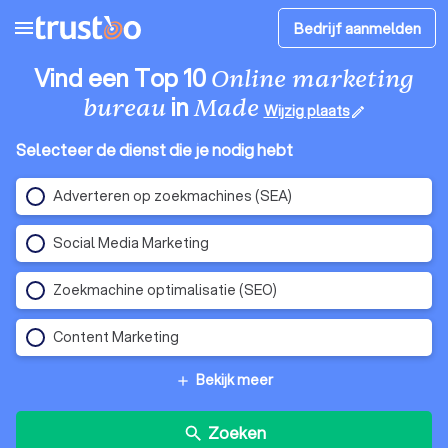
menu
Bedrijf aanmelden
Vind een Top 10
Online marketing
in
bureau
Made
Wijzig plaats
edit
Selecteer de dienst die je nodig hebt
Adverteren op zoekmachines (SEA)
Social Media Marketing
Zoekmachine optimalisatie (SEO)
Content Marketing
Bekijk meer
add
Zoeken
search