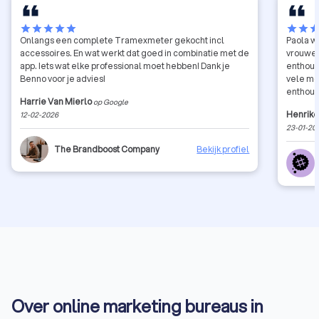
star
star
star
star
star
star
star
sta
Onlangs een complete Tramexmeter gekocht incl
Paola wa
accessoires. En wat werkt dat goed in combinatie met de
vrouwen
app. Iets wat elke professional moet hebben! Dank je
enthous
Benno voor je advies!
vele mo
enthous
Harrie Van Mierlo
op Google
Degenen
Henrike
12-02-2026
ChatGPT
23-01-20
nieuw f
flink na
The Brandboost Company
Bekijk profiel
verhaal
Over online marketing bureaus in