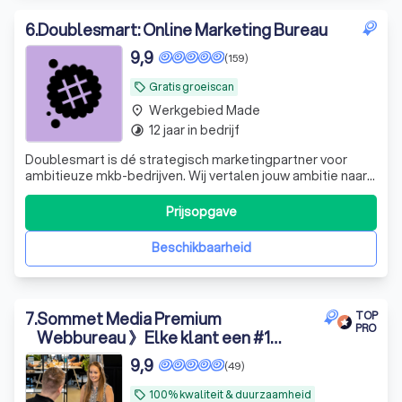
6
.
Doublesmart: Online Marketing Bureau
9,9
(159)
Gratis groeiscan
local_offer
Werkgebied Made
place
12 jaar in bedrijf
timelapse
Doublesmart is dé strategisch marketingpartner voor
ambitieuze mkb-bedrijven. Wij vertalen jouw ambitie naar
concrete resultaten en meetbare groei. Klaar om
marktleider te worden in jouw branche?
Prijsopgave
Beschikbaarheid
7
.
Sommet Media Premium
TOP
PRO
Webbureau 》Elke klant een #1
service
9,9
(49)
100% kwaliteit & duurzaamheid
local_offer