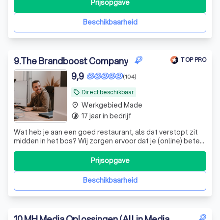
Prijsopgave
Beschikbaarheid
9
.
The Brandboost Company
TOP PRO
9,9
(104)
Direct beschikbaar
local_offer
Werkgebied Made
place
17 jaar in bedrijf
timelapse
Wat heb je aan een goed restaurant, als dat verstopt zit
midden in het bos? Wij zorgen ervoor dat je (online) beter
gevonden wordt. Onze marketeers geven jouw bedrijf
graag een boost.
Prijsopgave
Beschikbaarheid
10
.
MH Media Oplossingen (All in Media