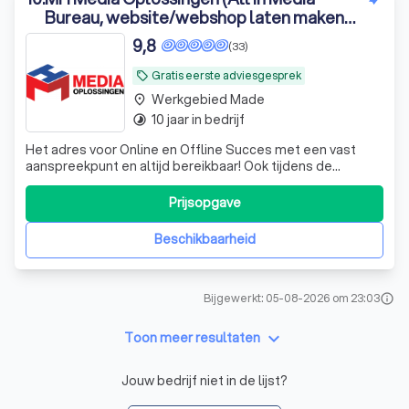
Bureau, website/webshop laten maken
met Google Optimalisatie)
9,8
(33)
Gratis eerste adviesgesprek
local_offer
Werkgebied Made
place
10 jaar in bedrijf
timelapse
Het adres voor Online en Offline Succes met een vast
aanspreekpunt en altijd bereikbaar! Ook tijdens de
avonduren, weekenden en vakanties. Twijfel niet en kom
vrijblijvend eens op gesprek.
Prijsopgave
Beschikbaarheid
Bijgewerkt: 05-08-2026 om 23:03
info
keyboard_arrow_down
Toon meer resultaten
Jouw bedrijf niet in de lijst?