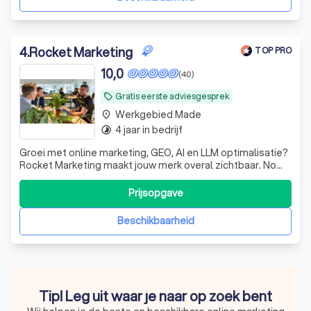
4
.
Rocket Marketing
TOP PRO
10,0
(40)
Gratis eerste adviesgesprek
local_offer
Werkgebied Made
place
4 jaar in bedrijf
timelapse
Groei met online marketing, GEO, AI en LLM optimalisatie?
Rocket Marketing maakt jouw merk overal zichtbaar. No
nonsense, strategie op maat. Klaar voor impact?
Prijsopgave
Beschikbaarheid
Tip! Leg uit waar je naar op zoek bent