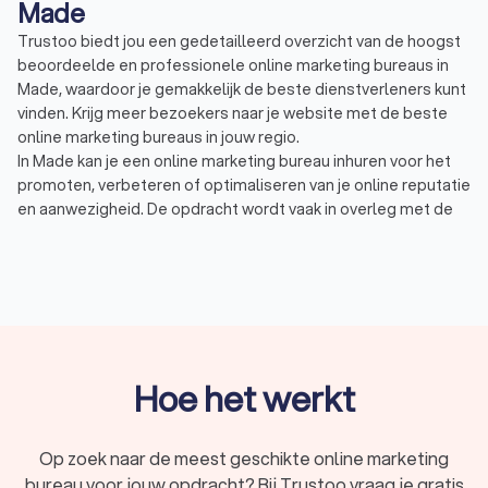
Made
Trustoo biedt jou een gedetailleerd overzicht van de hoogst
beoordeelde en professionele online marketing bureaus in
Made, waardoor je gemakkelijk de beste dienstverleners kunt
vinden. Krijg meer bezoekers naar je website met de beste
online marketing bureaus in jouw regio.
In Made kan je een online marketing bureau inhuren voor het
promoten, verbeteren of optimaliseren van je online reputatie
en aanwezigheid. De opdracht wordt vaak in overleg met de
opdrachtgever afgestemd. Daarbij geef je aan wat de
doelstellingen zijn en wat je budget is. Voorbeelden waar een
online marketing bureau mee kan helpen zijn:
SEO, ook wel zoekmachine optimalisatie: het doel van
SEO is het organisch hoog laten scoren van websites in
Google en andere zoekmachines. Daarmee kan j meer
bezoekers trekken naar je website.
SEA, ook wel adverteren op zoekmachines: met SEA kan
Hoe het werkt
je op basis van bepaalde zoekwoorden een advertentie
boven de zoekresultaten tonen. Je betaalt voor deze
(Google) Ads zodra een gebruiker op uw advertentie
Op zoek naar de meest geschikte online marketing
klikt en naar jouw website gaat.
bureau voor jouw opdracht? Bij Trustoo vraag je gratis