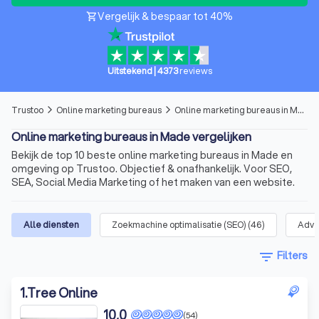
Vergelijk & bespaar tot 40%
shopping_cart
Uitstekend
|
4373
reviews
Trustoo
Online marketing bureaus
Online marketing bureaus in Made
arrow_forward_ios
arrow_forward_ios
Online marketing bureaus in Made vergelijken
Bekijk de top 10 beste online marketing bureaus in Made en
omgeving op Trustoo. Objectief & onafhankelijk. Voor SEO,
SEA, Social Media Marketing of het maken van een website.
Alle diensten
Zoekmachine optimalisatie (SEO)
(
46
)
Adve
filter_list
Filters
1
.
Tree Online
10,0
(54)