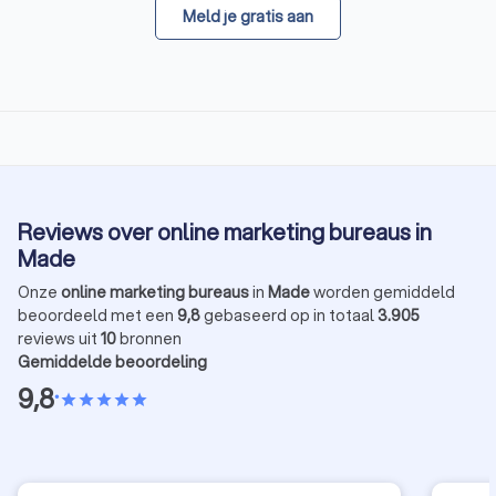
Meld je gratis aan
Reviews over online marketing bureaus in
Made
Onze
online marketing bureaus
in
Made
worden gemiddeld
beoordeeld met een
9,8
gebaseerd op in totaal
3.905
reviews uit
10
bronnen
Gemiddelde beoordeling
9,8
•
star
star
star
star
star