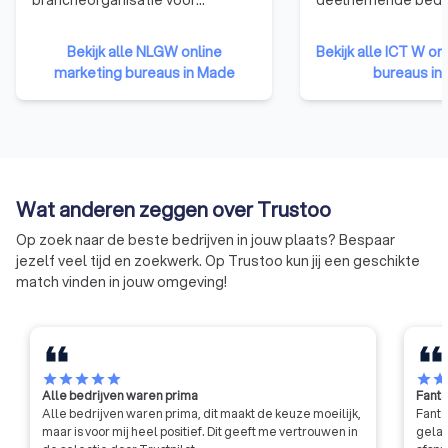
webdesigners. Webdesigners
advies, inspirerend
die zijn aangesloten bij NGRW
netwerkevents. De j
Bekijk alle NLGW online
Bekijk alle ICT W on
hebben namelijk bewezen over
documenten van I
marketing bureaus in Made
bureaus in
de nodige kennis, ervaring en
zijn dé norm in de 
vaardigheden te beschikken om
zorgen ervoor dat b
kwalitatief hoogwaardige
conform richtlijnen
websites te ontwerpen.
ondernemen.
Bovendien moet een lid van deze
organisatie zich houden aan de
Wat anderen zeggen over Trustoo
gedragscode van de NGRW. Dit
betekent dat ze niet zomaar hun
Op zoek naar de beste bedrijven in jouw plaats? Bespaar
eigen gang kunnen gaan, maar
jezelf veel tijd en zoekwerk. Op Trustoo kun jij een geschikte
moeten voldoen aan strenge
match vinden in jouw omgeving!
eisen qua integriteit en
professionaliteit.
star
star
star
star
star
star
sta
Alle bedrijven waren prima
Fanta
Alle bedrijven waren prima, dit maakt de keuze moeilijk,
Fanta
maar is voor mij heel positief. Dit geeft me vertrouwen in
gelat