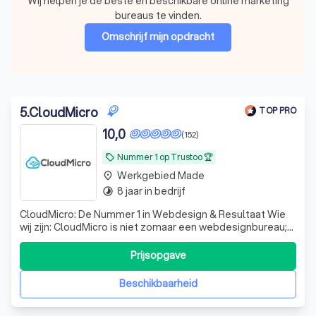
Wij helpen je de beste en beschikbare online marketing
bureaus te vinden.
Omschrijf mijn opdracht
5
.
CloudMicro
TOP PRO
10,0
(152)
Nummer 1 op Trustoo 🏆
local_offer
Werkgebied Made
place
8 jaar in bedrijf
timelapse
CloudMicro: De Nummer 1 in Webdesign & Resultaat Wie
wij zijn: CloudMicro is niet zomaar een webdesignbureau;
wij zijn de digitale partner voor ondernemers die willen
groeien. Met een passie voor design en een scherp oog
Prijsopgave
voor conversie creëren wij professionele websites en
webshops die doen waar ze
Beschikbaarheid