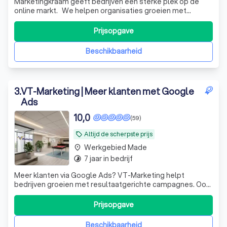
Marketingkraam geeft bedrijven een sterke plek op de
online markt. We helpen organisaties groeien met
transparante online marketing – van vindbaarheid tot
conversie. Groeipakketten vanaf € 800 p/m
Prijsopgave
Beschikbaarheid
3
.
VT-Marketing | Meer klanten met Google
Ads
10,0
(59)
Altijd de scherpste prijs
local_offer
Werkgebied Made
place
7 jaar in bedrijf
timelapse
Meer klanten via Google Ads? VT-Marketing helpt
bedrijven groeien met resultaatgerichte campagnes. Ook
voor websites, SEO en complete online marketing ben je
bij ons aan het juiste adres.
Prijsopgave
Beschikbaarheid