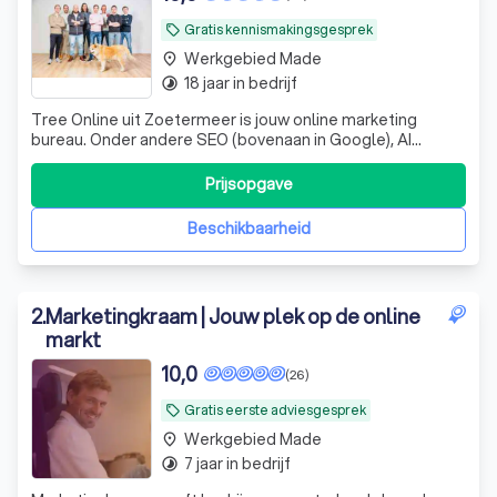
Gratis kennismakingsgesprek
local_offer
Werkgebied Made
place
18 jaar in bedrijf
timelapse
Tree Online uit Zoetermeer is jouw online marketing
bureau. Onder andere SEO (bovenaan in Google), AI
marketing, Google Ads, Social Media, Amazon marketing
en conversie optimalisatie.
Prijsopgave
Beschikbaarheid
2
.
Marketingkraam | Jouw plek op de online
markt
10,0
(26)
Gratis eerste adviesgesprek
local_offer
Werkgebied Made
place
7 jaar in bedrijf
timelapse