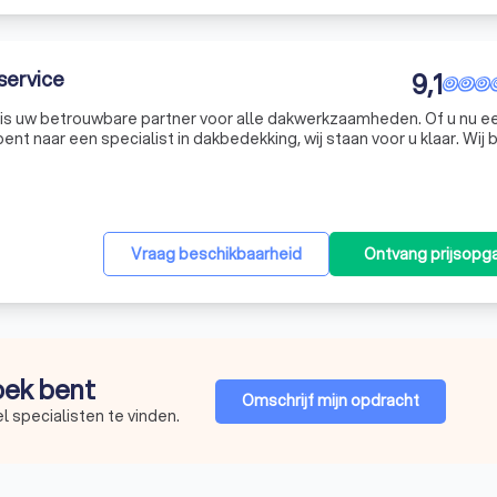
service
9,1
is uw betrouwbare partner voor alle dakwerkzaamheden. Of u nu e
ent naar een specialist in dakbedekking, wij staan voor u klaar. Wij 
 van reparatie en renovatie tot nieuwbouw. Onze expertise omvat v
Vraag beschikbaarheid
Ontvang prijsopg
zoek bent
Omschrijf mijn opdracht
 specialisten te vinden.