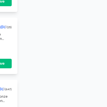
ave
(25)
e
en
ave
(647)
 onze
en