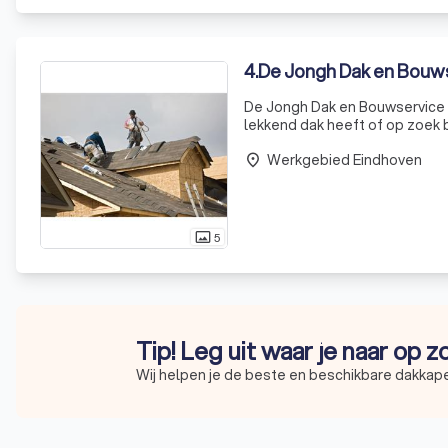
4
.
De Jongh Dak en Bouw
De Jongh Dak en Bouwservice 
lekkend dak heeft of op zoek b
een breed scala aan diensten,
Werkgebied Eindhoven
place
5
photo_size_select_actual
Tip! Leg uit waar je naar op 
Wij helpen je de beste en beschikbare dakkapel