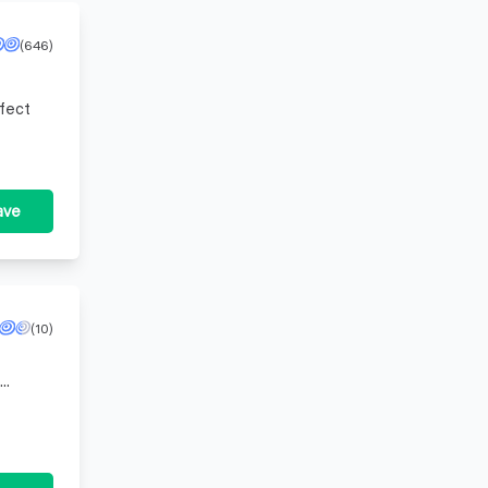
(646)
rfect
ave
(10)