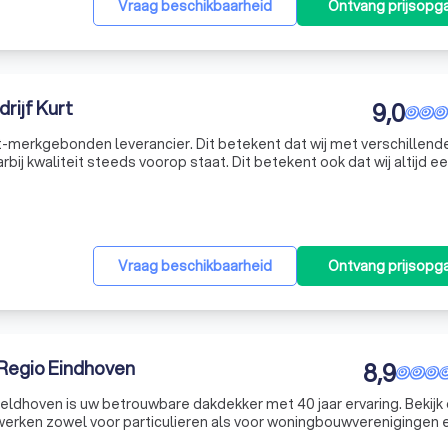
Vraag beschikbaarheid
Ontvang prijsopg
rijf Kurt
9,0
iet-merkgebonden leverancier. Dit betekent dat wij met verschillend
ij kwaliteit steeds voorop staat. Dit betekent ook dat wij altijd e
geven en voor elke situatie een passende oplossing kunnen bieden.
Vraag beschikbaarheid
Ontvang prijsopg
Regio Eindhoven
8,9
ldhoven is uw betrouwbare dakdekker met 40 jaar ervaring. Bekijk
j werken zowel voor particulieren als voor woningbouwverenigingen 
 als schuine