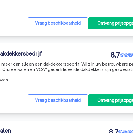
Vraag beschikbaarheid
Ontvang prijsopg
dakdekkersbedrijf
8,7
we meer dan alleen een dakdekkersbedrijf. Wij zijn uw betrouwbare p
 Onze ervaren en VCA* gecertificeerde dakdekkers zijn gespecial
r pannendaken, platte daken, lood- en zinkwerken, gootcoating, dak
oven
Vraag beschikbaarheid
Ontvang prijsopg
alen
8,7