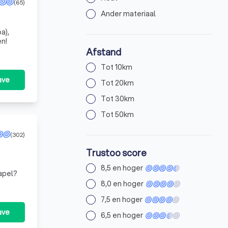
(65)
Ander materiaal
a),
en!
Afstand
Tot 10km
ave
Tot 20km
Tot 30km
Tot 50km
(302)
Trustoo score
8,5 en hoger
apel?
8,0 en hoger
7,5 en hoger
ave
6,5 en hoger