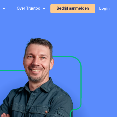
Bedrijf aanmelden
n
Over Trustoo
Login