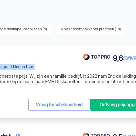
nde dakkapel renoveren
(
8
)
Ander soort dakkapel plaatsen
(
18
)
9,6
TOP PRO
ageert binnen 1 uur
herpste prijs! Wij zijn een familie bedrijf. In 2022 nam Eric de leidin
derde hij de naam naar EMH Dakkapellen – en sindsdien blaast er e
et een duidelijke visie en een niet aflatende drang naar verbe
Vraag beschikbaarheid
Ontvang prijsopg
TOP PRO