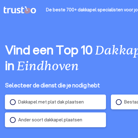
De beste 700+ dakkapel specialisten
voor j
Vind een Top 10
Dakkape
in
Eindhoven
Selecteer de dienst die je nodig hebt
Dakkapel met plat dak plaatsen
Bestaa
Ander soort dakkapel plaatsen