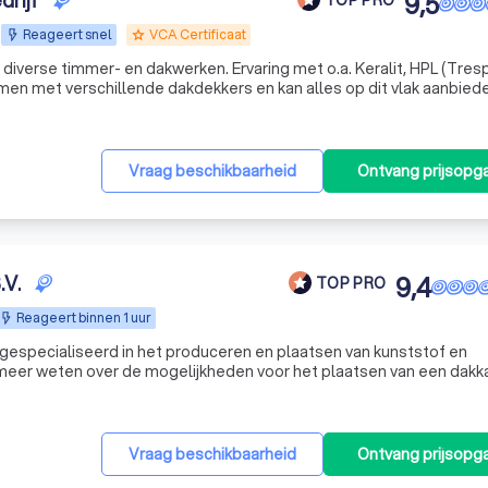
drijf
9,5
Reageert snel
VCA Certificaat
grade
diverse timmer- en dakwerken. Ervaring met o.a. Keralit, HPL (Tresp
men met verschillende dakdekkers en kan alles op dit vlak aanbied
Vraag beschikbaarheid
Ontvang prijsopg
.V.
9,4
TOP PRO
Reageert binnen 1 uur
 gespecialiseerd in het produceren en plaatsen van kunststof en
 meer weten over de mogelijkheden voor het plaatsen van een dakk
Vraag beschikbaarheid
Ontvang prijsopg