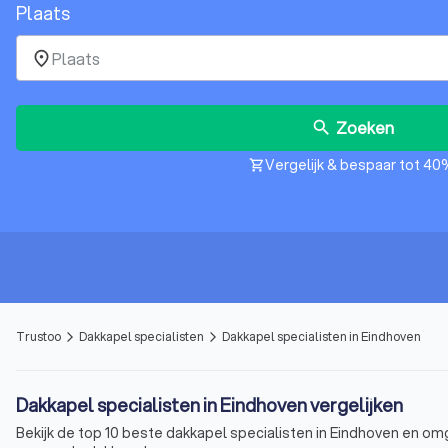
Plaats
place
Zoeken
search
Vergelijk & bespaar tot 40
shopping_cart
Trustoo
Dakkapel specialisten
Dakkapel specialisten in Eindhoven
arrow_forward_ios
arrow_forward_ios
Dakkapel specialisten in Eindhoven vergelijken
Bekijk de top 10 beste dakkapel specialisten in Eindhoven en om