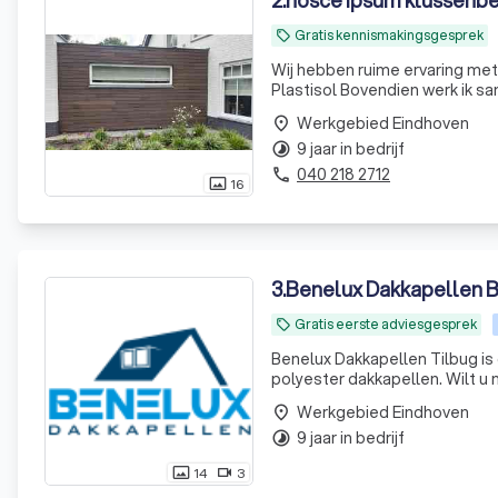
2
.
nosce ipsum klussenbe
Gratis kennismakingsgesprek
local_offer
Wij hebben ruime ervaring met 
Plastisol Bovendien werk ik sa
Werkgebied Eindhoven
place
9 jaar in bedrijf
timelapse
040 218 2712
phone
16
photo_size_select_actual
3
.
Benelux Dakkapellen B
Gratis eerste adviesgesprek
local_offer
Benelux Dakkapellen Tilbug is
polyester dakkapellen. Wilt u
Werkgebied Eindhoven
place
9 jaar in bedrijf
timelapse
14
3
photo_size_select_actual
videocam