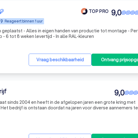
9,0
TOP PRO
Reageert binnen 1 uur
 geplaatst - Alles in eigen handen van productie tot montage - Pe
- 6 tot 8 weken levertijd - In alle RAL-kleuren
Vraag beschikbaarheid
Ontvang prijsopg
ijf
9,0
t sinds 2004 en heeft in de afgelopen jaren een grote kring met
et bedrijf is ontstaan doordat na jaren voor diverse aannemers te
 kwaliteit of verleende service niet altijd naar wens was. Dit moest