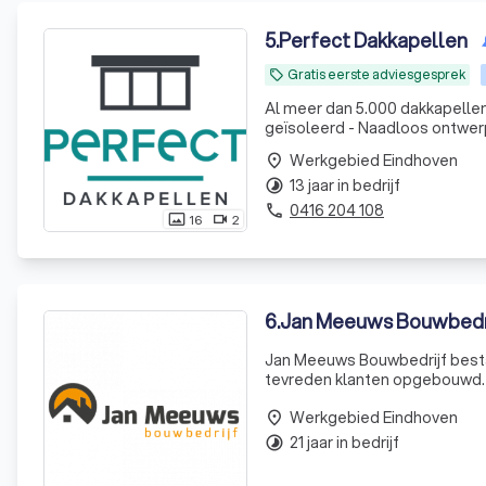
5
.
Perfect Dakkapellen
Gratis eerste adviesgesprek
local_offer
Al meer dan 5.000 dakkapellen
geïsoleerd - Naadloos ontwerp 
Werkgebied Eindhoven
place
13 jaar in bedrijf
timelapse
0416 204 108
phone
16
2
photo_size_select_actual
videocam
6
.
Jan Meeuws Bouwbedr
Jan Meeuws Bouwbedrijf bestaa
tevreden klanten opgebouwd. H
hebben gewerkt, het resultaat,
Werkgebied Eindhoven
allemaal bete
place
21 jaar in bedrijf
timelapse