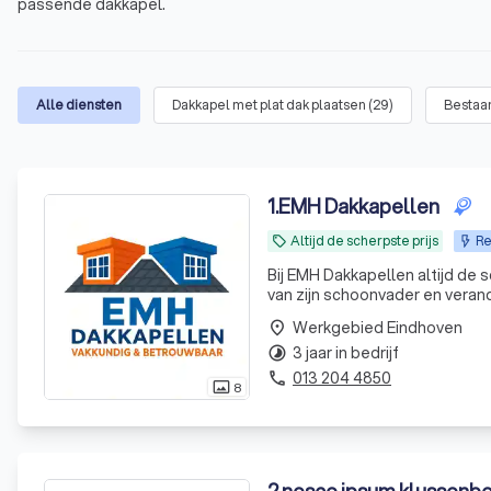
passende dakkapel.
Alle diensten
Dakkapel met plat dak plaatsen
(
29
)
Bestaa
1
.
EMH Dakkapellen
Altijd de scherpste prijs
Re
local_offer
Bij EMH Dakkapellen altijd de sc
van zijn schoonvader en veran
frisse wind door ons bedrijf. M
Werkgebied Eindhoven
place
3 jaar in bedrijf
timelapse
013 204 4850
phone
8
photo_size_select_actual