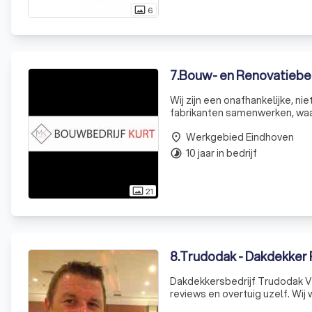
6
photo_size_select_actual
7
.
Bouw- en Renovatiebed
Wij zijn een onafhankelijke, n
fabrikanten samenwerken, waarb
eerlijk, onafhankelijk kunnen 
Werkgebied Eindhoven
place
10 jaar in bedrijf
timelapse
21
photo_size_select_actual
8
.
Trudodak - Dakdekker 
Dakdekkersbedrijf Trudodak Ve
reviews en overtuig uzelf. Wi
aannemers aan grotere projecten. Wij leggen zowel nieuwe daken (zowel platte daken