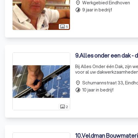
Werkgebied Eindhoven
daken)
place
9 jaar in bedrijf
timelapse
5
photo_size_select_actual
9
.
Alles onder een dak - 
Bij Alles Onder één Dak, zijn 
voor al uw dakwerkzaamheden.
in diverse diensten, waaronde
Schumannstraat 33, Eindh
place
10 jaar in bedrijf
timelapse
2
photo_size_select_actual
10
.
Veldman Bouwmateri