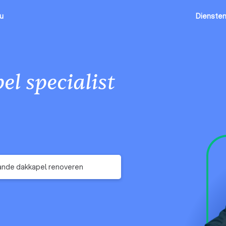
ou
Dienste
l specialist
nde dakkapel renoveren