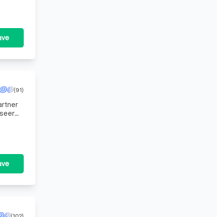
ave
(91)
artner
iseerd
ins
ave
(102)