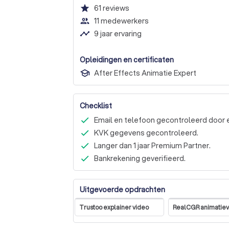
star
61
reviews
people_outline
11 medewerkers
timeline
9 jaar ervaring
Opleidingen en certificaten
After Effects Animatie Expert
Checklist
Email en telefoon gecontroleerd door 
KVK gegevens gecontroleerd.
Langer dan 1 jaar Premium Partner.
Bankrekening geverifieerd.
Uitgevoerde opdrachten
Trustoo explainer video
RealCGR animatie