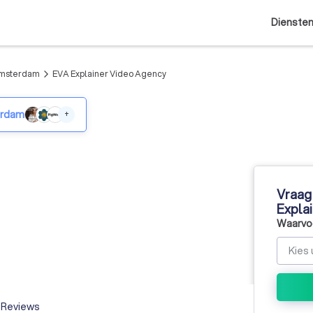
Dienste
Amsterdam
EVA Explainer Video Agency
arrow_forward_ios
erdam
+
Vraag 
Expla
Waarvoo
Reviews