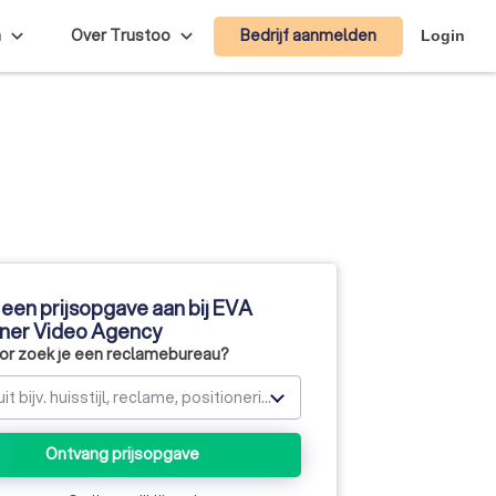
Bedrijf aanmelden
n
Over Trustoo
Login
een prijsopgave aan bij EVA
iner Video Agency
r zoek je een reclamebureau?
Kies uit bijv. huisstijl, reclame, positionering of website ontwikkeling
Ontvang prijsopgave