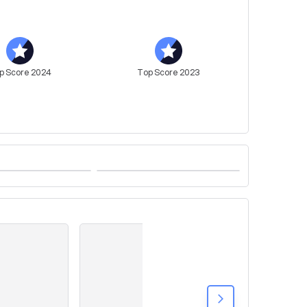
p
Score
2024
Top
Score
2023
arrow_forward_ios