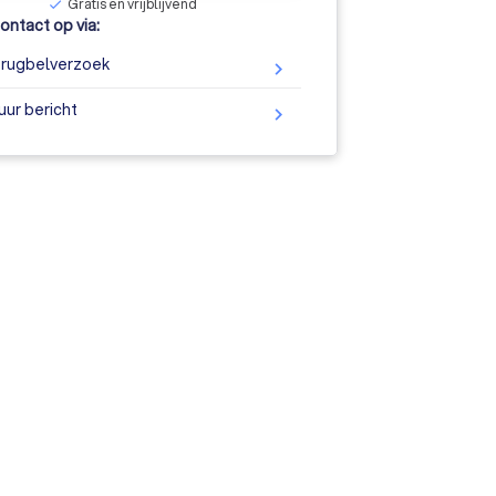
Gratis en vrijblijvend
check
ntact op via:
rugbelverzoek
uur bericht
ine