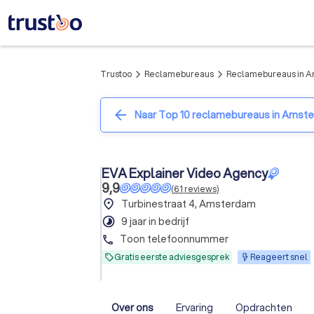
Trustoo
Reclamebureaus
Reclamebureaus in 
arrow_forward_ios
arrow_forward_ios
arrow_back
Naar Top 10 reclamebureaus in Amst
EVA Explainer Video Agency
9,9
(
61
reviews
)
place
Turbinestraat 4, Amsterdam
timelapse
9 jaar in bedrijf
Toon telefoonnummer
phone
Gratis eerste adviesgesprek
Reageert snel
Over ons
Ervaring
Opdrachten