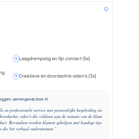
info_outl
+
Laagdrempelig en fijn contact
(
5
x)
ing
+
Creatieve en doordachte video's
(
3
x)
eggen, samengevat door AI
e en professionele service met persoonlijke begeleiding en
 doordachte video's die voldoen aan de wensen van de klant
roduct. Bovendien worden klanten geholpen met handige tips
s die het verhaal ondersteunen.
”