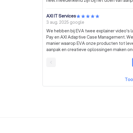
heel meedenkend zijn bij het doen van aan
AXI IT Services
3 aug. 2025
google
We hebben bij EVA twee explainer video's 
Pay en AXI Adaptive Case Management. We 
manier waarop EVA onze producten tot leve
aanpak en creatieve oplossingen maken ons v
verdere samenwerkingen met EVA!
Too