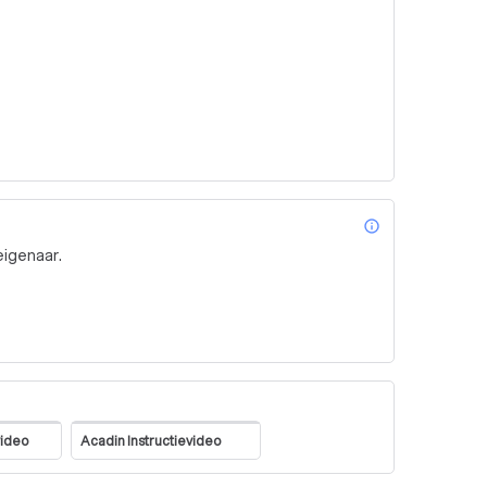
info_outl
eigenaar.
video
Acadin Instructievideo