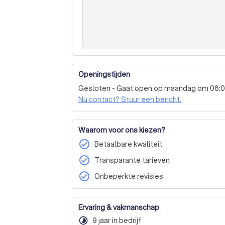
Openingstijden
Gesloten - Gaat open op maandag om 08:
Nu contact? Stuur een bericht.
Waarom voor ons kiezen?
check_circle
Betaalbare kwaliteit
check_circle
Transparante tarieven
check_circle
Onbeperkte revisies
Ervaring & vakmanschap
timelapse
9 jaar in bedrijf