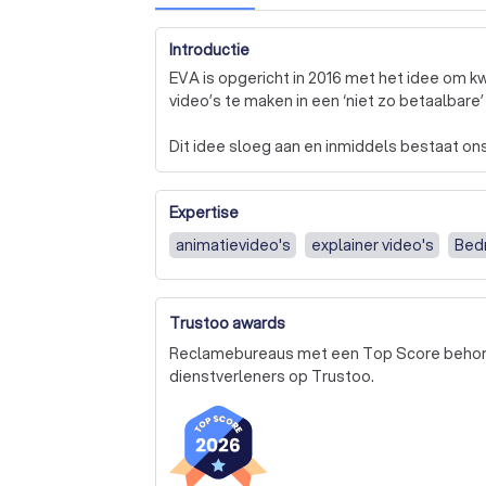
Introductie
EVA is opgericht in 2016 met het idee om kw
video’s te maken in een ‘niet zo betaalbare’ 
Dit idee sloeg aan en inmiddels bestaat ons
projectmanagers en 5 animatoren en een er
specialiteiten hebben.

Expertise
We werken voor allerlei soorten bedrijven en 
animatievideo's
explainer video's
Bedr
mkb’s tot grote corporate bedrijven en over
Voor onze klanten maken we zowel commercië
Trustoo awards
budgetten en maatwerk wensen. 

Reclamebureaus met een Top Score behoren
Bekijk onze video’s en tarieven eenvoudig 
dienstverleners op Trustoo.
meer informatie.