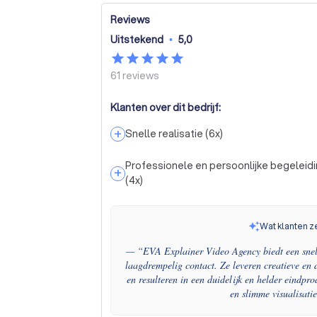
Reviews
Uitstekend
•
5,0
61
reviews
Klanten over dit bedrijf:
+
Snelle realisatie
(
6
x)
Professionele en persoonlijke begeleid
+
(
4
x)
Wat klanten z
— “
EVA Explainer Video Agency biedt een snell
laagdrempelig contact. Ze leveren creatieve en
en resulteren in een duidelijk en helder eindp
en slimme visualisatie