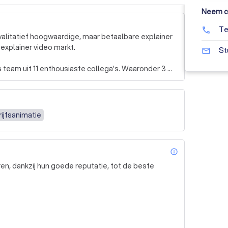
Neem co
Te
phone
alitatief hoogwaardige, maar betaalbare explainer 
explainer video markt.

St
mail_outline
 team uit 11 enthousiaste collega’s. Waaronder 3 
varen cameraman die allemaal verschillende video 
organisaties in bijna alle sectoren. Van kleine 
ijfsanimatie
heidsinstanties.

le als interne explainer video’s voor alle 
info_outl
, dankzij hun goede reputatie, tot de beste
hier op de website en neem contact met ons op voor 