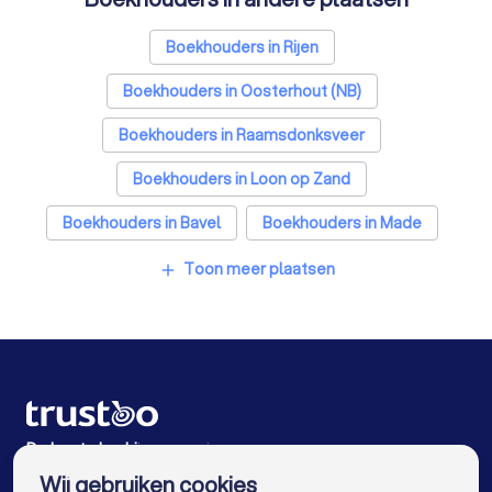
SEO-specialisten in Dongen
Grafisch ontwerpers in Dongen
Boekhouders in Rijen
Reclamebureaus in Dongen
Boekhouders in Oosterhout (NB)
Accountants in Dongen
Boekhouders in Raamsdonksveer
Boekhouders in Loon op Zand
Boekhouders in Bavel
Boekhouders in Made
Boekhouders in Tilburg
Boekhouders in Waalwijk
Toon meer plaatsen
add
Boekhouders in Breda
Boekhouders in Ulvenhout
Boekhouders in Amsterdam
Boekhouders in Rotterdam
Boekhouders in Den Haag
Boekhouders in Utrecht
De beste bedrijven voor jou
Wij gebruiken cookies
Boekhouders in Eindhoven