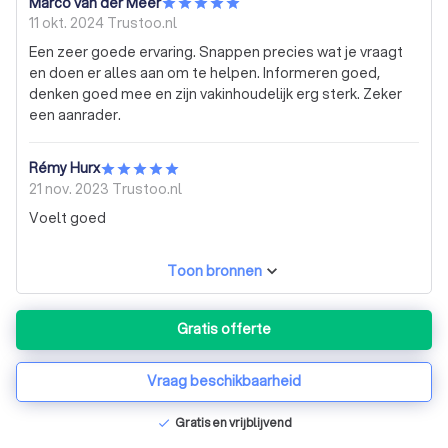
Marco van der Meer
11 okt. 2024
Trustoo.nl
Een zeer goede ervaring. Snappen precies wat je vraagt
en doen er alles aan om te helpen. Informeren goed,
denken goed mee en zijn vakinhoudelijk erg sterk. Zeker
een aanrader.
Rémy Hurx
21 nov. 2023
Trustoo.nl
Voelt goed
Toon bronnen
Gratis offerte
Vraag beschikbaarheid
Gratis en vrijblijvend
check