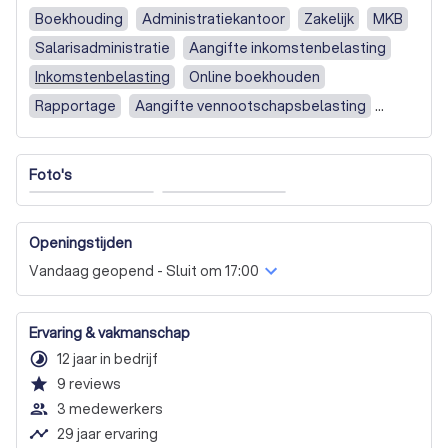
of vanuit ons kantoor in Dongen.
Boekhouding
Administratiekantoor
Zakelijk
MKB
Salarisadministratie
Aangifte inkomstenbelasting
Inkomstenbelasting
Online boekhouden
Rapportage
Aangifte vennootschapsbelasting
Jaarrekening
Volledige boekhouding
BV / NV
Foto's
Openingstijden
Vandaag geopend - Sluit om 17:00
Ervaring & vakmanschap
timelapse
12 jaar in bedrijf
star
9
reviews
people_outline
3 medewerkers
timeline
29 jaar ervaring