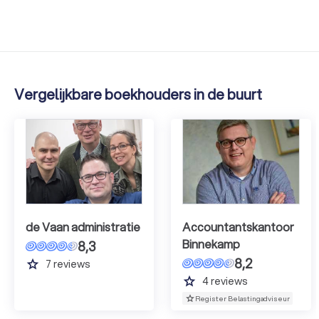
Vergelijkbare boekhouders in de buurt
de Vaan administratie
Accountantskantoor
Binnekamp
8,3
8,2
grade
7
reviews
grade
4
reviews
Register Belastingadviseur