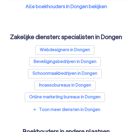
Alle boekhouders in Dongen bekijken
Zakelijke diensten: specialisten in Dongen
Webdesigners in Dongen
Beveiligingsbedrijven in Dongen
Schoonmaakbedrijven in Dongen
Incassobureaus in Dongen
Online marketing bureaus in Dongen
Tekstschrijvers in Dongen
Toon meer diensten in Dongen
add
Vertaalbureaus in Dongen
Boekhouders in andere plaatsen