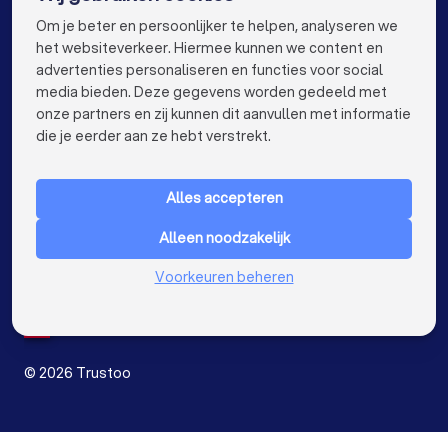
info@trustoo.nl
Om je beter en persoonlijker te helpen, analyseren we
Boekhouders in Groningen
het websiteverkeer. Hiermee kunnen we content en
advertenties personaliseren en functies voor social
Boekhouders in Almere
Boekhouders in Nijmegen
media bieden. Deze gegevens worden gedeeld met
onze partners en zij kunnen dit aanvullen met informatie
Boekhouders in Enschede
keyboard_arrow_down
VOOR PARTICULIEREN
die je eerder aan ze hebt verstrekt.
Boekhouders in Haarlem
Boekhouders in Arnhem
keyboard_arrow_down
VOOR BEDRIJVEN
Boekhouders in Amersfoort
Alles accepteren
keyboard_arrow_down
OVER TRUSTOO
Boekhouders in Apeldoorn
Alleen noodzakelijk
LAND
Nederland
Boekhouders in Den Bosch
Voorkeuren beheren
België
Duitsland
Boekhouders in Maastricht
Boekhouders in Leiden
Spanje
Boekhouders in Dordrecht
©
2026
Trustoo
Boekhouders in Zoetermeer