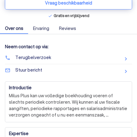
Vraag beschikbaarheid
Gratis en vrijblijvend
check
Over ons
Ervaring
Reviews
Neem contact op via:
Terugbelverzoek
phone
Stuur bericht
mail_outline
Introductie
Milus Plus kan uw volledige boekhouding voeren of 
slechts periodiek controleren. Wij kunnen al uw fiscale 
aangiften, periodieke rapportages en salarisadministratie 
verzorgen ongeacht of u nu een eenmanszaak, 
vennootschap onder firma, maatschap, stichting, 
vereniging of een besloten vennootschap heeft. Wij zijn 
Expertise
de administrateur bij u op locatie, via online boekhouden 