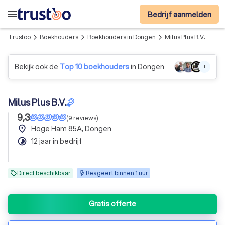
menu
Bedrijf aanmelden
Trustoo
Boekhouders
Boekhouders in Dongen
Milus Plus B.V.
arrow_forward_ios
arrow_forward_ios
arrow_forward_ios
Bekijk ook de
Top 10 boekhouders
in Dongen
+
Milus Plus B.V.
9,3
(
9
reviews
)
place
Hoge Ham 85A, Dongen
timelapse
12 jaar in bedrijf
Direct beschikbaar
Reageert binnen 1 uur
Gratis offerte