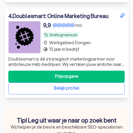
4
.
Doublesmart: Online Marketing Bureau
9,9
(159)
Gratis groeiscan
local_offer
Werkgebied Dongen
place
12 jaar in bedrijf
timelapse
Doublesmart is dé strategisch marketingpartner voor
ambitieuze mkb-bedrijven. Wij vertalen jouw ambitie naar
concrete resultaten en meetbare groei. Klaar om
marktleider te worden in jouw branche?
Prijsopgave
Bekijk profiel
Tip! Leg uit waar je naar op zoek bent
Wij helpen je de beste en beschikbare SEO-specialisten