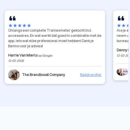
star
star
star
star
star
star
star
sta
Onlangs een complete Tramexmeter gekocht incl
Als je e
accessoires. En wat werkt dat goed in combinatie met de
neem da
app. Iets wat elke professional moet hebben! Dank je
bureau 
Benno voor je advies!
Denny P
Harrie Van Mierlo
op Google
12-02-20
12-02-2026
The Brandboost Company
Bekijk profiel