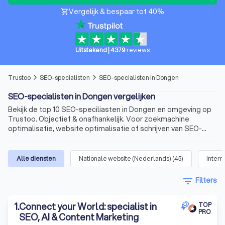
Vergelijk & bespaar tot 40%
shopping_cart
Uitstekend
|
4379
reviews
Trustoo
SEO-specialisten
SEO-specialisten in Dongen
arrow_forward_ios
arrow_forward_ios
SEO-specialisten in Dongen vergelijken
Bekijk de top 10 SEO-speciliasten in Dongen en omgeving op
Trustoo. Objectief & onafhankelijk. Voor zoekmachine
optimalisatie, website optimalisatie of schrijven van SEO-
teksten.
Alle diensten
Nationale website (Nederlands)
(
45
)
Intern
filter_list
Filters
1
.
Connect your World: specialist in
TOP
PRO
SEO, AI & Content Marketing