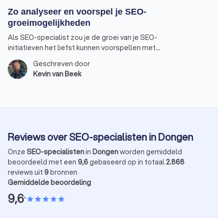
Zo analyseer en voorspel je SEO-
groeimogelijkheden
Als SEO-specialist zou je de groei van je SEO-
initiatieven het liefst kunnen voorspellen met
wiskundige nauwkeurigheid, uitgedrukt in posities,
Geschreven door
organisch verkeer, omzet en kosten. Zo kun je jouw
Kevin van Beek
inspanningen visualiseren en verwachtingen te
managen binnen het bedrijf. Dit is voor veel SEO-
specialisten een struikelblok. Freelance SEO-
specialist Kevin van Beek legt uit hoe je SEO-
groeimogelijkheden zo goed mogelijk in kaart
brengt.
Reviews over SEO-specialisten in Dongen
Onze
SEO-specialisten
in
Dongen
worden gemiddeld
beoordeeld met een
9,6
gebaseerd op in totaal
2.868
reviews uit
9
bronnen
Gemiddelde beoordeling
9,6
•
star
star
star
star
star