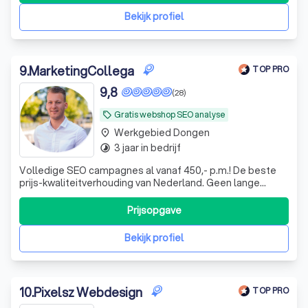
Bekijk profiel
9
.
MarketingCollega
TOP PRO
9,8
(28)
Gratis webshop SEO analyse
local_offer
Werkgebied Dongen
place
3 jaar in bedrijf
timelapse
Volledige SEO campagnes al vanaf 450,- p.m.! De beste
prijs-kwaliteitverhouding van Nederland. Geen lange
contracten, goed contact en zéér kwalitatieve SEO. Dat is
je nieuwe MarketingCollega.
Prijsopgave
Bekijk profiel
10
.
Pixelsz Webdesign
TOP PRO