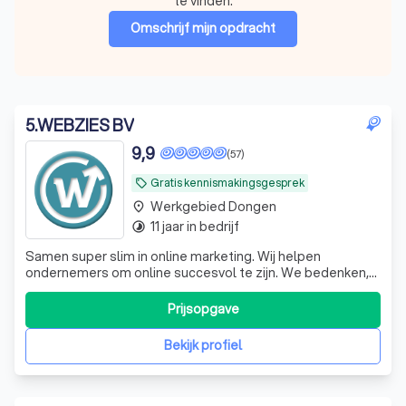
te vinden.
Omschrijf mijn opdracht
5
.
WEBZIES BV
9,9
(57)
Gratis kennismakingsgesprek
local_offer
Werkgebied Dongen
place
11 jaar in bedrijf
timelapse
Samen super slim in online marketing. Wij helpen
ondernemers om online succesvol te zijn. We bedenken,
creëeren en beheren campagnes die het maximale
resultaat halen uit jouw online activiteiten.
Prijsopgave
Bekijk profiel