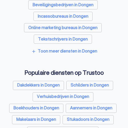
Beveiligingsbedrijven in Dongen
Incassobureaus in Dongen
Online marketing bureaus in Dongen
Tekstschrijvers in Dongen
Vertaalbureaus in Dongen
Toon meer diensten in Dongen
add
Grafisch ontwerpers in Dongen
Populaire diensten op Trustoo
Reclamebureaus in Dongen
Accountants in Dongen
Dakdekkers in Dongen
Schilders in Dongen
Verhuisbedrijven in Dongen
Boekhouders in Dongen
Aannemers in Dongen
Makelaars in Dongen
Stukadoors in Dongen