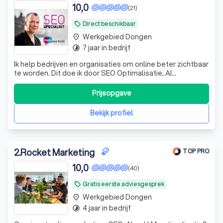
10,0
(21)
Direct beschikbaar
local_offer
Werkgebied Dongen
place
7 jaar in bedrijf
timelapse
Ik help bedrijven en organisaties om online beter zichtbaar
te worden. Dit doe ik door SEO Optimalisatie, AI
optimalisatie, webteksten schrijven, Google Ads en
Linkbuilding.
Prijsopgave
Bekijk profiel
2
.
Rocket Marketing
TOP PRO
10,0
(40)
Gratis eerste adviesgesprek
local_offer
Werkgebied Dongen
place
4 jaar in bedrijf
timelapse