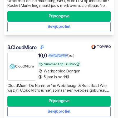
Groei met online marketing, GEO, AI en LLM optimalisatie?
Rocket Marketing maakt jouw merk overal zichtbaar. No
nonsense, strategie op maat. Klaar voor impact?
Prijsopgave
Bekijk profiel
3
.
CloudMicro
TOP PRO
10,0
(152)
Nummer 1 op Trustoo 🏆
local_offer
Werkgebied Dongen
place
8 jaar in bedrijf
timelapse
CloudMicro: De Nummer 1 in Webdesign & Resultaat Wie
wij zijn: CloudMicro is niet zomaar een webdesignbureau;
wij zijn de digitale partner voor ondernemers die willen
groeien. Met een passie voor design en een scherp oog
Prijsopgave
voor conversie creëren wij professionele websites en
webshops die doen waar ze
Bekijk profiel