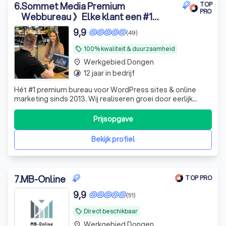
6
.
Sommet Media Premium
TOP
PRO
Webbureau 》Elke klant een #1
service
9,9
(49)
100% kwaliteit & duurzaamheid
local_offer
Werkgebied Dongen
place
12 jaar in bedrijf
timelapse
Hét #1 premium bureau voor WordPress sites & online
marketing sinds 2013. Wij realiseren groei door eerlijk
advies & persoonlijke aandacht. Kies net als 100+ klanten
voor duurzaam resultaat 🚀
Prijsopgave
Bekijk profiel
7
.
MB-Online
TOP PRO
9,9
(51)
Direct beschikbaar
local_offer
Werkgebied Dongen
place