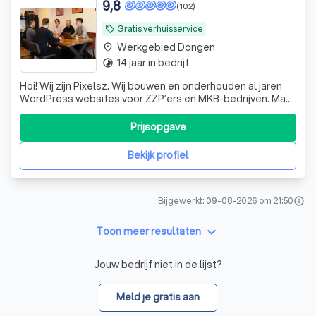
9,8
(102)
Gratis verhuisservice
local_offer
Werkgebied Dongen
place
14 jaar in bedrijf
timelapse
Hoi! Wij zijn Pixelsz. Wij bouwen en onderhouden al jaren
WordPress websites voor ZZP’ers en MKB-bedrijven. Maar
wij doen meer dan alleen websites maken. Wij zorgen
ervoor dat jouw WordPress site ijzersterk draait. Wij
Prijsopgave
hosten, beheren en onderhouden jouw site, zodat jij er
geen zorgen over hebt. Wi
Bekijk profiel
Bijgewerkt: 09-08-2026 om 21:50
info
keyboard_arrow_down
Toon meer resultaten
Jouw bedrijf niet in de lijst?
Meld je gratis aan