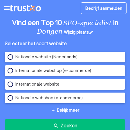
menu
Bedrijf aanmelden
Vind een Top 10
in
SEO-specialist
Dongen
Wijzig plaats
edit
Selecteer het soort website
Nationale website (Nederlands)
Internationale webshop (e-commerce)
Internationale website
Nationale webshop (e-commerce)
Bekijk meer
add
Zoeken
search