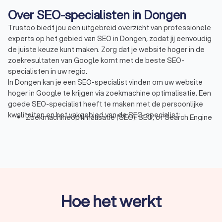
Over SEO-specialisten in Dongen
Trustoo biedt jou een uitgebreid overzicht van professionele
experts op het gebied van SEO in Dongen, zodat jij eenvoudig
de juiste keuze kunt maken. Zorg dat je website hoger in de
zoekresultaten van Google komt met de beste SEO-
specialisten in uw regio.
In Dongen kan je een SEO-specialist vinden om uw website
hoger in Google te krijgen via zoekmachine optimalisatie. Een
goede SEO-specialist heeft te maken met de persoonlijke
kwaliteiten en het vakgebied van de SEO-specialist:
Zoekmachineoptimalisatie (SEO): SEO, of Search Engine
Optimization (zoekmachine optimalisatie), bestaat uit
verschillende onderdelen die er voor zorgen dat de
vindbaarheid van uw website wordt verbeterd. Dit gaat
vaak gepaard met een hogere positie binnen
zoekmachines, zoals Google. Onderdelen van een SEO-
strategie zijn onder meer linkbuilding, website
optimalisatie en het schrijven van de juiste content.
Hoe het werkt
Website optimalisatie: gebsite optimalisatie is een
continu proces van het aanpassen van de website zodat
de website hoger komt in zoekmachines. Als Google (of