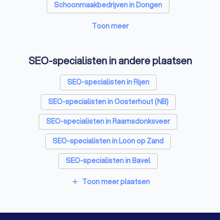
Schoonmaakbedrijven in Dongen
Airco installateurs in Dongen
Toon meer
Elektriciens in Dongen
SEO-specialisten in andere plaatsen
Energielabel adviseurs in Dongen
SEO-specialisten in Rijen
Rijscholen in Dongen
Advocaten in Dongen
SEO-specialisten in Oosterhout (NB)
SEO-specialisten in Raamsdonksveer
SEO-specialisten in Loon op Zand
SEO-specialisten in Bavel
SEO-specialisten in Made
Toon meer plaatsen
add
SEO-specialisten in Tilburg
SEO-specialisten in Waalwijk