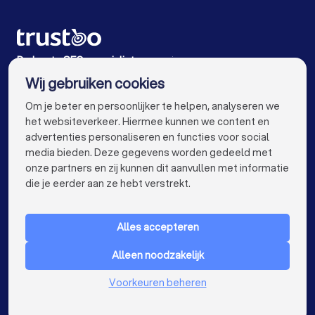
SEO-specialisten in Breda
SEO-specialisten in Ulvenhout
De beste SEO-specialisten voor jou
Wij gebruiken cookies
SEO-specialisten in Amsterdam
info@trustoo.nl
Om je beter en persoonlijker te helpen, analyseren we
SEO-specialisten in Rotterdam
het websiteverkeer. Hiermee kunnen we content en
advertenties personaliseren en functies voor social
SEO-specialisten in Den Haag
media bieden. Deze gegevens worden gedeeld met
onze partners en zij kunnen dit aanvullen met informatie
SEO-specialisten in Utrecht
keyboard_arrow_down
VOOR PARTICULIEREN
die je eerder aan ze hebt verstrekt.
SEO-specialisten in Eindhoven
keyboard_arrow_down
VOOR BEDRIJVEN
SEO-specialisten in Groningen
Alles accepteren
keyboard_arrow_down
OVER TRUSTOO
SEO-specialisten in Almere
Alleen noodzakelijk
LAND
Nederland
SEO-specialisten in Nijmegen
Voorkeuren beheren
België
Duitsland
SEO-specialisten in Enschede