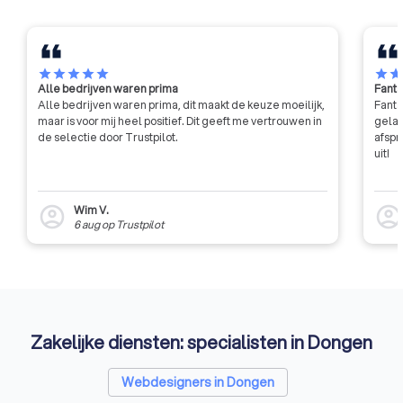
professionaliteit.
star
star
star
star
star
star
sta
Alle bedrijven waren prima
Fanta
Alle bedrijven waren prima, dit maakt de keuze moeilijk,
Fanta
maar is voor mij heel positief. Dit geeft me vertrouwen in
gelat
de selectie door Trustpilot.
afspr
uit!
Wim V.
account_circle
account_circl
6 aug
op
Trustpilot
Zakelijke diensten: specialisten in Dongen
Webdesigners in Dongen