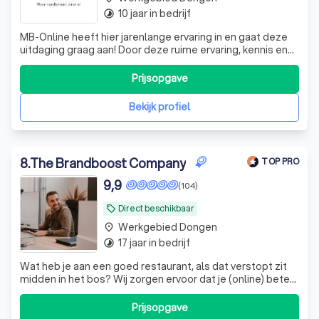
10 jaar in bedrijf
timelapse
MB-Online heeft hier jarenlange ervaring in en gaat deze
uitdaging graag aan! Door deze ruime ervaring, kennis en
know-how leveren wij resultaat!
Prijsopgave
Bekijk profiel
8
.
The Brandboost Company
TOP PRO
9,9
(104)
Direct beschikbaar
local_offer
Werkgebied Dongen
place
17 jaar in bedrijf
timelapse
Wat heb je aan een goed restaurant, als dat verstopt zit
midden in het bos? Wij zorgen ervoor dat je (online) beter
gevonden wordt. Onze marketeers geven jouw bedrijf
graag een boost.
Prijsopgave