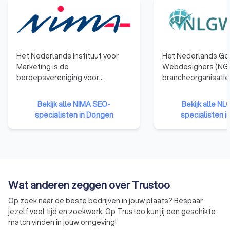
Het Nederlands Instituut voor
Het Nederlands Ge
Marketing is de
Webdesigners (NGR
beroepsvereniging voor
brancheorganisatie
professionals in marketing,
webdesigners. We
communicatie en sales. Wij zijn in
die zijn aangeslote
Bekijk alle NIMA SEO-
Bekijk alle N
1966 opgericht door marketeers
hebben namelijk b
specialisten in Dongen
specialisten 
uit bedrijfsleven, adviesbureaus
de nodige kennis, e
en marketingwetenschap en
vaardigheden te b
worden beschouwd als de
kwalitatief hoogwa
grondleggers van het
websites te ontwer
marketingdenken in Nederland.
Bovendien moet een
organisatie zich ho
Wat anderen zeggen over Trustoo
gedragscode van d
betekent dat ze ni
Op zoek naar de beste bedrijven in jouw plaats? Bespaar
eigen gang kunnen 
jezelf veel tijd en zoekwerk. Op Trustoo kun jij een geschikte
moeten voldoen aa
match vinden in jouw omgeving!
eisen qua integritei