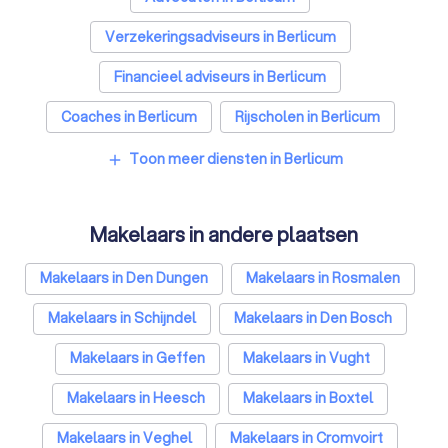
Verzekeringsadviseurs in Berlicum
Financieel adviseurs in Berlicum
Coaches in Berlicum
Rijscholen in Berlicum
Relatietherapeuten in Berlicum
Toon meer diensten in Berlicum
add
Psychologen in Berlicum
Makelaars in andere plaatsen
Belastingadviseurs in Berlicum
Hypotheekadviseurs in Berlicum
Makelaars in Den Dungen
Makelaars in Rosmalen
Personal trainers in Berlicum
Diëtisten in Berlicum
Makelaars in Schijndel
Makelaars in Den Bosch
Makelaars in Geffen
Makelaars in Vught
Makelaars in Heesch
Makelaars in Boxtel
Makelaars in Veghel
Makelaars in Cromvoirt