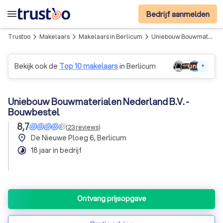
menu
Bedrijf aanmelden
Trustoo
Makelaars
Makelaars in Berlicum
Uniebouw Bouwmaterialen Nederland B.V. - Bouwbestel
arrow_forward_ios
arrow_forward_ios
arrow_forward_ios
Bekijk ook de
Top 10 makelaars
in Berlicum
+
Uniebouw Bouwmaterialen Nederland B.V. -
Bouwbestel
8,7
(
23
reviews
)
place
De Nieuwe Ploeg 6, Berlicum
timelapse
18 jaar in bedrijf
Ontvang prijsopgave