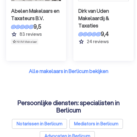
Abelen Makelaars en
Dirk van Uden
Taxateurs B.V.
Makelaardij &
Taxaties
9,5
9,4
grade
83
reviews
grade
24
reviews
NVM Makelaar
Alle makelaars in Berlicum bekijken
Persoonlijke diensten: specialisten in
Berlicum
Notarissen in Berlicum
Mediators in Berlicum
Advocaten in Berlicum