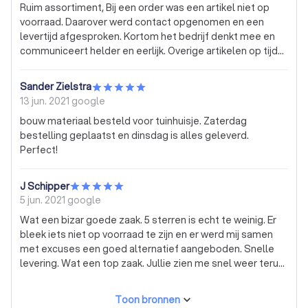
Ruim assortiment, Bij een order was een artikel niet op
voorraad. Daarover werd contact opgenomen en een
levertijd afgesproken. Kortom het bedrijf denkt mee en
communiceert helder en eerlijk. Overige artikelen op tijd
geleverd conform afspraak. Aanrader!
Sander Zielstra
13 jun. 2021
google
bouw materiaal besteld voor tuinhuisje. Zaterdag
bestelling geplaatst en dinsdag is alles geleverd.
Perfect!
J Schipper
5 jun. 2021
google
Wat een bizar goede zaak. 5 sterren is echt te weinig. Er
bleek iets niet op voorraad te zijn en er werd mij samen
met excuses een goed alternatief aangeboden. Snelle
levering. Wat een top zaak. Jullie zien me snel weer terug.
Bij mijn 2e order ontbrak er iets en aan het
handgeschreven briefje kan je wel zien dat er persoonlijke
Toon bronnen
aandacht aan is besteed. Verder uitgebreid advies