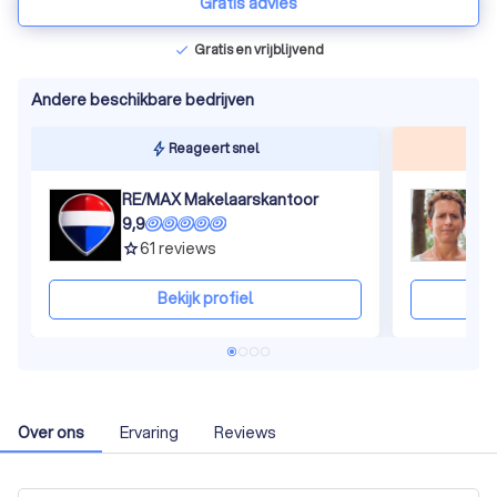
Gratis advies
Gratis en vrijblijvend
check
Andere beschikbare bedrijven
Reageert snel
RE/MAX Makelaarskantoor
M
9,9
9
61
reviews
grade
gra
Bekijk profiel
Over ons
Ervaring
Reviews