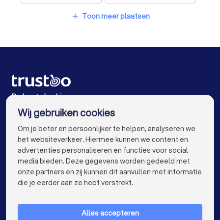
Makelaars in Amsterdam
Makelaars in Rotterdam
Toon meer plaatsen
add
Makelaars in Den Haag
Makelaars in Utrecht
Makelaars in Eindhoven
Makelaars in Tilburg
Makelaars in Groningen
Makelaars in Almere
Makelaars in Breda
Makelaars in Nijmegen
De beste bedrijven voor jou
Wij gebruiken cookies
Makelaars in Enschede
Makelaars in Haarlem
info@trustoo.nl
Om je beter en persoonlijker te helpen, analyseren we
Makelaars in Arnhem
Makelaars in Amersfoort
het websiteverkeer. Hiermee kunnen we content en
advertenties personaliseren en functies voor social
Makelaars in Apeldoorn
Makelaars in Maastricht
media bieden. Deze gegevens worden gedeeld met
onze partners en zij kunnen dit aanvullen met informatie
Makelaars in Leiden
Makelaars in Dordrecht
keyboard_arrow_down
VOOR PARTICULIEREN
die je eerder aan ze hebt verstrekt.
Makelaars in Zoetermeer
keyboard_arrow_down
VOOR BEDRIJVEN
Alles accepteren
keyboard_arrow_down
OVER TRUSTOO