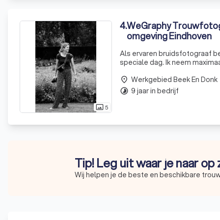
4
.
WeGraphy Trouwfotogr
omgeving Eindhoven
Als ervaren bruidsfotograaf b
speciale dag. Ik neem maximaal
concentreren op elke opdracht 
Werkgebied Beek En Donk
place
9 jaar in bedrijf
timelapse
5
photo_size_select_actual
Tip! Leg uit waar je naar op
Wij helpen je de beste en beschikbare trou