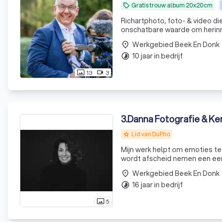
Gratis trouw album 20x20cm
local_offer
Richartphoto, foto- & video di
onschatbare waarde om herinne
website
Werkgebied Beek En Donk
place
10 jaar in bedrijf
timelapse
13
3
photo_size_select_actual
videocam
3
.
Danna Fotografie & Ke
Lid van DuPho
grade
Mijn werk helpt om emoties te
wordt afscheid nemen een eerbi
Werkgebied Beek En Donk
place
16 jaar in bedrijf
timelapse
5
photo_size_select_actual