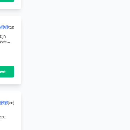
(21)
ijn
over
dag v
ave
(38)
 op
ouw we