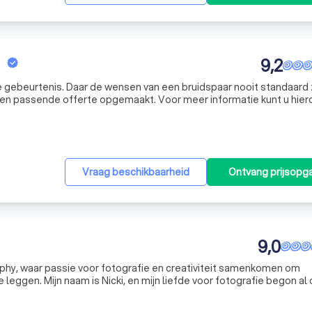
9,2
ke gebeurtenis. Daar de wensen van een bruidspaar nooit standaard z
d een passende offerte opgemaakt. Voor meer informatie kunt u hier
act met mij opnemen. Newborn lifestyle is een vorm van fotografie waarbij de waan van de 
Vraag beschikbaarheid
Ontvang prijsopg
9,0
phy, waar passie voor fotografie en creativiteit samenkomen om
 leggen. Mijn naam is Nicki, en mijn liefde voor fotografie begon al
r gegroeid tijdens mijn studie fotografie. Ik vind het geweldig om j