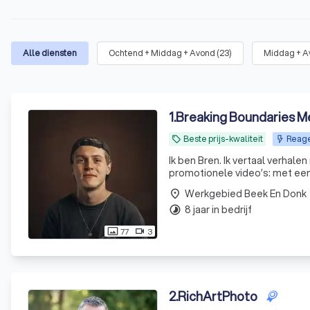
Alle diensten
Ochtend + Middag + Avond
(
23
)
Middag + A
1
.
Breaking Boundaries M
Beste prijs-kwaliteit
Reage
local_offer
Ik ben Bren. Ik vertaal verhale
promotionele video’s: met een f
Werkgebied Beek En Donk
place
8 jaar in bedrijf
timelapse
77
3
photo_size_select_actual
videocam
2
.
RichArtPhoto