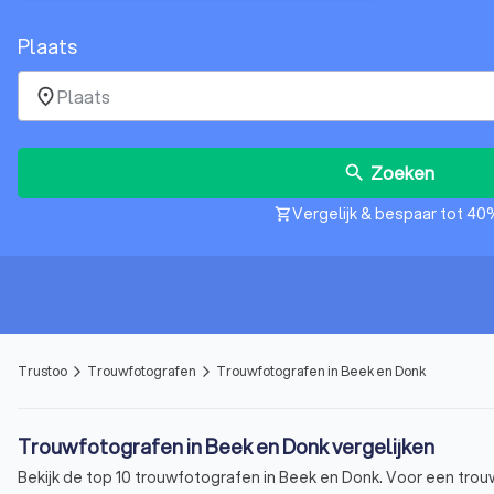
Plaats
place
Zoeken
search
Vergelijk & bespaar tot 40
shopping_cart
Trustoo
Trouwfotografen
Trouwfotografen in Beek en Donk
arrow_forward_ios
arrow_forward_ios
Trouwfotografen in Beek en Donk vergelijken
Bekijk de top 10 trouwfotografen in Beek en Donk. Voor een trou