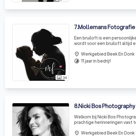
7
.
Mollemans Fotografie
Een bruiloft is een persoonlij
wordt voor een bruiloft altij
cont
Werkgebied Beek En Donk
place
11 jaar in bedrijf
timelapse
34
photo_size_select_actual
8
.
Nicki Bos Photography
Welkom bij Nicki Bos Photogra
prachtige herinneringen vast te
jonge leeftijd en is alleen maa
Werkgebied Beek En Donk
place