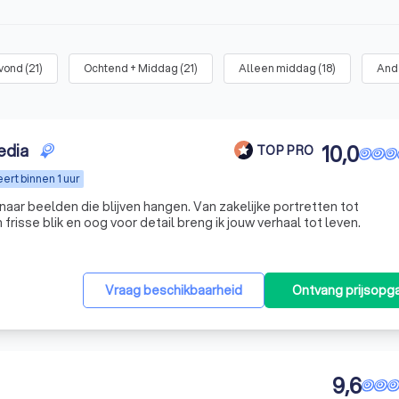
vond
(
21
)
Ochtend + Middag
(
21
)
Alleen middag
(
18
)
Ande
edia
10,0
TOP PRO
ert binnen 1 uur
n naar beelden die blijven hangen. Van zakelijke portretten tot
risse blik en oog voor detail breng ik jouw verhaal tot leven.
Vraag beschikbaarheid
Ontvang prijsopg
9,6