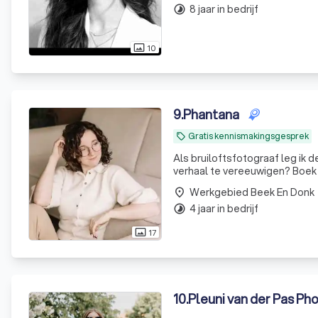
8 jaar in bedrijf
timelapse
10
photo_size_select_actual
9
.
Phantana
Gratis kennismakingsgesprek
local_offer
Als bruiloftsfotograaf leg ik de lie
verhaal te vereeuwigen? Boek 
Werkgebied Beek En Donk
place
4 jaar in bedrijf
timelapse
17
photo_size_select_actual
10
.
Pleuni van der Pas Ph