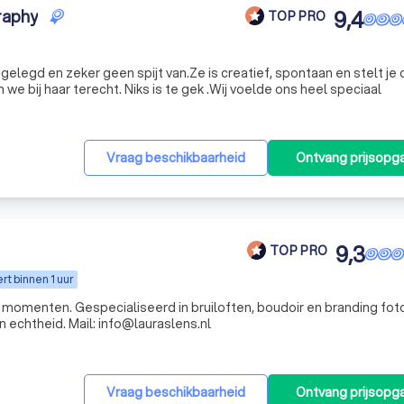
raphy
9,4
TOP PRO
gelegd en zeker geen spijt van.Ze is creatief, spontaan en stelt je 
we bij haar terecht. Niks is te gek .Wij voelde ons heel speciaal
Vraag beschikbaarheid
Ontvang prijsopg
9,3
TOP PRO
t binnen 1 uur
 momenten. Gespecialiseerd in bruiloften, boudoir en branding foto
 echtheid. Mail: info@lauraslens.nl
Vraag beschikbaarheid
Ontvang prijsopg