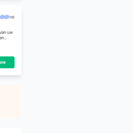
(18)
 van uw
kan
,
ave