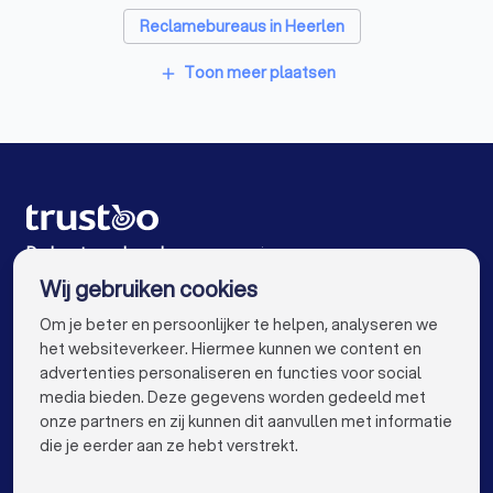
Reclamebureaus in Heerlen
Reclamebureaus in Geleen
Toon meer plaatsen
add
Reclamebureaus in Stein
Reclamebureaus in Brunssum
Reclamebureaus in Landgraaf
Reclamebureaus in Sittard
De beste reclamebureaus voor jou
Wij gebruiken cookies
Reclamebureaus in Amsterdam
info@trustoo.nl
Om je beter en persoonlijker te helpen, analyseren we
Reclamebureaus in Rotterdam
het websiteverkeer. Hiermee kunnen we content en
advertenties personaliseren en functies voor social
Reclamebureaus in Den Haag
media bieden. Deze gegevens worden gedeeld met
onze partners en zij kunnen dit aanvullen met informatie
Reclamebureaus in Utrecht
keyboard_arrow_down
VOOR PARTICULIEREN
die je eerder aan ze hebt verstrekt.
Reclamebureaus in Eindhoven
keyboard_arrow_down
VOOR BEDRIJVEN