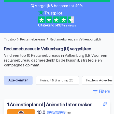
Vergelijk & bespaar tot 40%
shopping_cart
Uitstekend
|
4374
reviews
Trustoo
Reclamebureaus
Reclamebureaus in Valkenburg (LI)
arrow_forward_ios
arrow_forward_ios
Reclamebureaus in Valkenburg (LI) vergelijken
Vind een top 10 Reclamebureaus in Valkenburg (LI). Voor een
reclamebureau dat meedenkt bij de huisstijl, strategie en
campagnes op maat.
Alle diensten
Huisstijl & Branding
(
26
)
Folders, Adverten
filter_list
Filters
1
.
Animatieplan.nl | Animatie laten maken
10,0
(45)