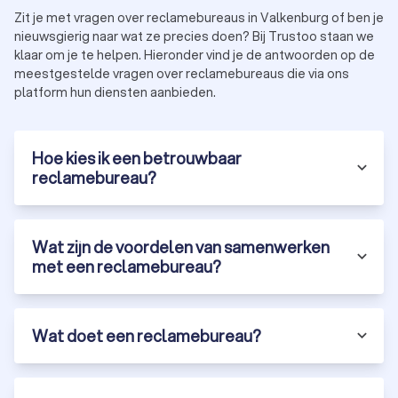
aansluit bij jouw wensen.
Zit je met vragen over reclamebureaus in Valkenburg of ben je
Budget:
kies een bureau dat binnen je budget past
nieuwsgierig naar wat ze precies doen? Bij Trustoo staan we
zonder in te leveren op kwaliteit.
klaar om je te helpen. Hieronder vind je de antwoorden op de
Specialisaties:
sommige bureaus focussen op
meestgestelde vragen over reclamebureaus die via ons
specifieke sectoren of marketingtechnieken.
platform hun diensten aanbieden.
Met Trustoo vind je eenvoudig de beste reclamebureaus in
Valkenburg (LI). Vraag vandaag nog drie tot vier offertes aan
en ontdek hoe een professioneel bureau jouw bedrijf laat
Hoe kies ik een betrouwbaar
groeien.
reclamebureau?
Wat zijn de voordelen van samenwerken
met een reclamebureau?
Wat doet een reclamebureau?