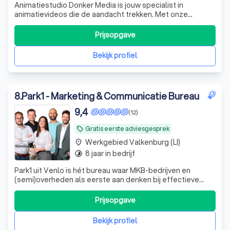
Animatiestudio Donker Media is jouw specialist in
animatievideos die de aandacht trekken. Met onze
animatie studio in Eindhoven verrassen we met creatieve
concepten die precies vertellen wat jij wilt overbrengen.
Prijsopgave
Dat doen we met een klein team van ervaren experts
vanuit Eindhoven, voor opdrachtgever
Bekijk profiel
8
.
Park1 - Marketing & Communicatie Bureau
9,4
(12)
Gratis eerste adviesgesprek
local_offer
Werkgebied Valkenburg (LI)
place
8 jaar in bedrijf
timelapse
Park1 uit Venlo is hét bureau waar MKB-bedrijven en
(semi)overheden als eerste aan denken bij effectieve
marketing, slimme communicatie en digitale innovatie. We
groeien door onze klanten te laten groeien—met een
Prijsopgave
team waarin passie, plezier en resultaatgericht werken
hand in hand gaan. Wij helpen
Bekijk profiel