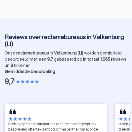
Reviews over reclamebureaus in Valkenburg
(LI)
Onze
reclamebureaus
in
Valkenburg (LI)
worden gemiddeld
beoordeeld met een
9,7
gebaseerd op in totaal
1.665
reviews
uit
9
bronnen
Gemiddelde beoordeling
9,7
•
star
star
star
star
star
star
star
star
star
star
star
star
sta
Prettig, open en transparant kennismakingsgesprek /
Ik ben 
bespreking offerte- aanbod. prima partner om al onze
dienstv