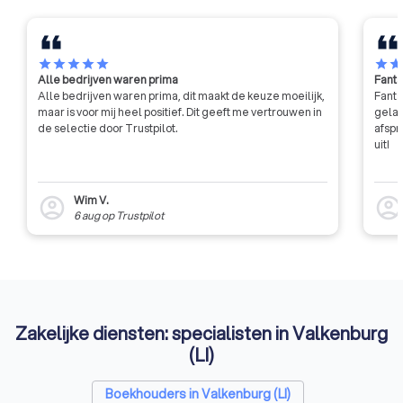
star
star
star
star
star
star
sta
Alle bedrijven waren prima
Fanta
Alle bedrijven waren prima, dit maakt de keuze moeilijk,
Fanta
maar is voor mij heel positief. Dit geeft me vertrouwen in
gelat
de selectie door Trustpilot.
afspr
uit!
Wim V.
account_circle
account_circl
6 aug
op
Trustpilot
Zakelijke diensten: specialisten in Valkenburg
(LI)
Boekhouders in Valkenburg (LI)