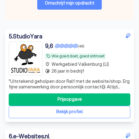
Omschrijf mijn opdracht
5
.
StudioYara
9,6
(48)
Wie goed doet, goed ontmoet
local_offer
Werkgebied Valkenburg (LI)
place
26 jaar in bedrijf
timelapse
"
Uitstekend geholpen door Ralf met de website/shop. Erg
fijne samenwerking door persoonlijk contact😋 Altijd
paraat en vriendelijke, snelle service. Bedankt voor het
helpen studio Yara! Echt een aanrader.
"
Prijsopgave
Bekijk profiel
6
.
e-Websites.nl