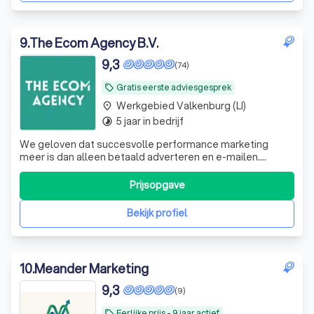
9
.
The Ecom Agency B.V.
9,3
(74)
Gratis eerste adviesgesprek
local_offer
Werkgebied Valkenburg (LI)
place
5 jaar in bedrijf
timelapse
We geloven dat succesvolle performance marketing
meer is dan alleen betaald adverteren en e-mailen.
Daarom gaan we verder: we zijn niet alleen uitvoerders,
maar adviseurs die meedenken met alle facetten van je
Prijsopgave
bedrijf. Met onze Beyond Paid Advertising methode
helpen wij ambitieuze bedrijven groeien
Bekijk profiel
10
.
Meander Marketing
9,3
(9)
Eerlijke prijs - 9 jaar actief
local_offer