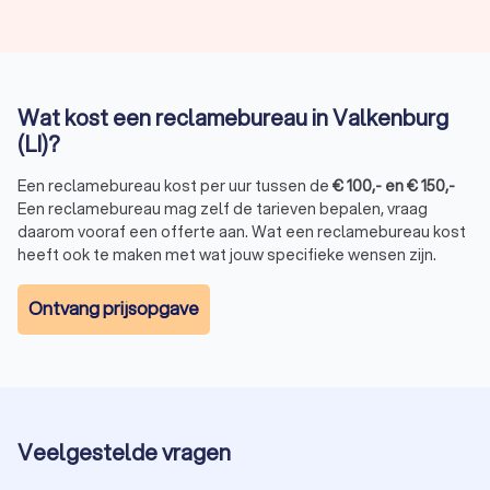
Drukwerk en advertenties:
folders, flyers en ander
promotiemateriaal.
Bedrijfsanimatie:
creatieve animaties voor producten en
diensten.
Strategie en positionering:
een duidelijke groeistrategie
Wat kost een reclamebureau in Valkenburg
voor je bedrijf.
(LI)?
Website- en app-ontwikkeling:
professionele websites
en mobiele applicaties.
Een reclamebureau kost per uur tussen de
€
100
,-
en
€
150
,-
TV- en radioreclame:
effectieve campagnes via
Een reclamebureau mag zelf de tarieven bepalen, vraag
traditionele media.
daarom vooraf een offerte aan. Wat een reclamebureau kost
heeft ook te maken met wat jouw specifieke wensen zijn.
Hoe kies je het beste reclamebureau in
Ontvang prijsopgave
Valkenburg (LI)?
Met zoveel keuze is het belangrijk om het juiste
reclamebureau te selecteren. Let op de volgende punten:
Portfolio:
bekijk eerdere projecten en bepaal of hun stijl
bij jouw bedrijf past.
Klantbeoordelingen:
lees reviews om een beeld te
Veelgestelde vragen
krijgen van de kwaliteit.
Werkwijze:
zorg ervoor dat de aanpak van het bureau