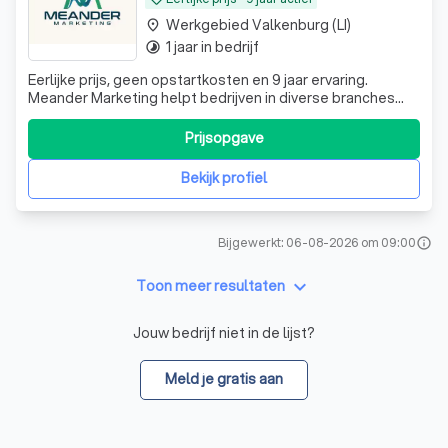
Werkgebied Valkenburg (LI)
place
1 jaar in bedrijf
timelapse
Eerlijke prijs, geen opstartkosten en 9 jaar ervaring.
Meander Marketing helpt bedrijven in diverse branches
met marketing via SEO en SEA (Google & Bing Ads) voor
meer zichtbaarheid en klanten.
Prijsopgave
Bekijk profiel
Bijgewerkt: 06-08-2026 om 09:00
info
keyboard_arrow_down
Toon meer resultaten
Jouw bedrijf niet in de lijst?
Meld je gratis aan