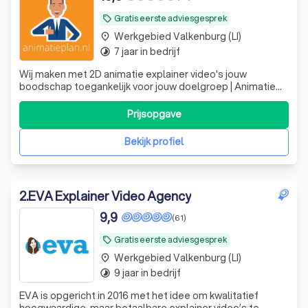
Gratis eerste adviesgesprek
local_offer
Werkgebied Valkenburg (LI)
place
7 jaar in bedrijf
timelapse
Wij maken met 2D animatie explainer video's jouw
boodschap toegankelijk voor jouw doelgroep | Animatie
laten maken? | Animatieplan.nl
Prijsopgave
Bekijk profiel
2
.
EVA Explainer Video Agency
9,9
(61)
Gratis eerste adviesgesprek
local_offer
Werkgebied Valkenburg (LI)
place
9 jaar in bedrijf
timelapse
EVA is opgericht in 2016 met het idee om kwalitatief
hoogwaardige, maar betaalbare explainer video’s te