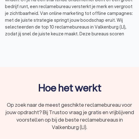
bedrijf runt, een reclamebureau versterkt je merk en vergroot
je zichtbaarheid. Van online marketing tot offline campagnes:
met de juiste strategie springt jouw boodschap eruit. Wij
selecteerden de top 10 reclamebureaus in Valkenburg (LI),
zodat jij snel de juiste keuze maakt. Deze bureaus scoren
uitstekend op Trustoo met een gemiddelde beoordeling van
8.8.
Wat is een reclamebureau?
Een reclamebureau bedenkt, ontwerpt en voert marketing- en
reclamecampagnes uit voor bedrijven en organisaties. Wil je
Hoe het werkt
een nieuw product lanceren, je naamsbekendheid vergroten
of meer klanten aantrekken? Dan helpt een marketing- en
reclamebureau je met de juiste strategie. De beste bureaus
Op zoek naar de meest geschikte reclamebureau voor
in Valkenburg (LI) combineren creativiteit met data en
jouw opdracht? Bij Trustoo vraag je gratis en vrijblijvend
technologie om effectieve campagnes te ontwikkelen.
voorstellen op bij de beste reclamebureaus in
Valkenburg (LI).