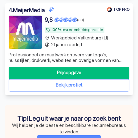
4
.
MeijerMedia
TOP PRO
9,8
(30)
100% tevredenheidsgarantie
local_offer
Werkgebied Valkenburg (LI)
place
21 jaar in bedrijf
timelapse
Professioneel en maatwerk ontwerp van logo’s,
huisstijlen, drukwerk, websites en overige vormen van
creatieve communicatie. Flexibel, betrouwbaar, een
overvloed aan creativiteit en nette prijzen.
Prijsopgave
Bekijk profiel
Tip! Leg uit waar je naar op zoek bent
Wij helpen je de beste en beschikbare reclamebureaus
te vinden.