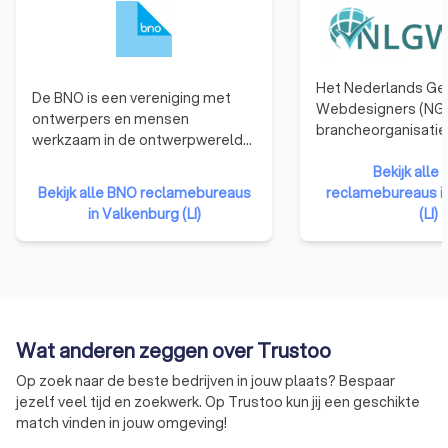
Het Nederlands Ge
De BNO is een vereniging met
Webdesigners (NGR
ontwerpers en mensen
brancheorganisatie
werkzaam in de ontwerpwereld
webdesigners. We
als leden. De BNO verbindt,
die zijn aangeslote
Bekijk all
vertegenwoordigt en versterkt
Bekijk alle BNO reclamebureaus
hebben namelijk b
reclamebureaus i
ontwerpers in Nederland.
in Valkenburg (LI)
de nodige kennis, e
(LI)
vaardigheden te b
kwalitatief hoogwa
websites te ontwer
Bovendien moet een
organisatie zich ho
gedragscode van d
Wat anderen zeggen over Trustoo
betekent dat ze ni
Op zoek naar de beste bedrijven in jouw plaats? Bespaar
eigen gang kunnen 
jezelf veel tijd en zoekwerk. Op Trustoo kun jij een geschikte
moeten voldoen aa
match vinden in jouw omgeving!
eisen qua integritei
professionaliteit.