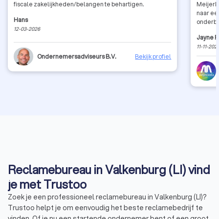
fiscale zakelijkheden/belangen te behartigen.
MeijerM
naar ee
Hans
onderbo
12-03-2026
communi
Jayne F
recomm
11-11-202
Ondernemersadviseurs B.V.
Bekijk profiel
Reclamebureau in Valkenburg (LI) vind
je met Trustoo
Zoek je een professioneel reclamebureau in Valkenburg (LI)?
Trustoo helpt je om eenvoudig het beste reclamebedrijf te
vinden. Of je nu een startende ondernemer bent of een groot