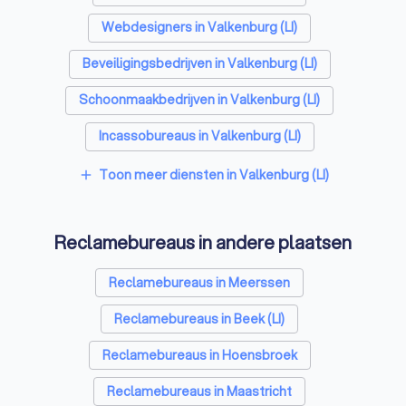
Webdesigners in Valkenburg (LI)
Beveiligingsbedrijven in Valkenburg (LI)
Schoonmaakbedrijven in Valkenburg (LI)
Incassobureaus in Valkenburg (LI)
Online marketing bureaus in Valkenburg (LI)
Toon meer diensten in Valkenburg (LI)
add
Tekstschrijvers in Valkenburg (LI)
Reclamebureaus in andere plaatsen
Vertaalbureaus in Valkenburg (LI)
SEO-specialisten in Valkenburg (LI)
Reclamebureaus in Meerssen
Grafisch ontwerpers in Valkenburg (LI)
Reclamebureaus in Beek (LI)
Accountants in Valkenburg (LI)
Reclamebureaus in Hoensbroek
Reclamebureaus in Maastricht