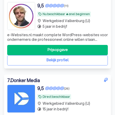
9,5
(11)
Nu beschikbaar 🔥snel beginnen
local_offer
Werkgebied Valkenburg (LI)
place
5 jaar in bedrijf
timelapse
e-Websites.nl maakt complete WordPress-websites voor
ondernemers die professioneel online willen staan
zonder technisch gedoe. Veel ondernemers weten dat ze
een goede website nodig hebben, maar lopen vast op
Prijsopgave
keuzes zoals hosting, domeinnaam, e-mail, WordPress,
onderhoud, beveiliging en teksten. Wij
Bekijk profiel
7
.
Donker Media
9,5
(26)
Direct beschikbaar
local_offer
Werkgebied Valkenburg (LI)
place
15 jaar in bedrijf
timelapse