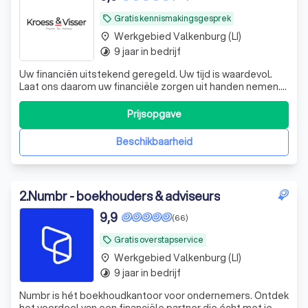
Gratis kennismakingsgesprek
local_offer
Werkgebied Valkenburg (LI)
place
9 jaar in bedrijf
timelapse
Uw financiën uitstekend geregeld. Uw tijd is waardevol.
Laat ons daarom uw financiële zorgen uit handen nemen.
De experts van KroessVisser beheren al uw financiële
processen van A tot Z, zodat u met een gerust hart kunt
Prijsopgave
ondernemen. KroessVisser | Finance - Tax - Advisory ☎️
Plan een GRATIS ADVIES
Beschikbaarheid
2
.
Numbr - boekhouders & adviseurs
9,9
(66)
Gratis overstapservice
local_offer
Werkgebied Valkenburg (LI)
place
9 jaar in bedrijf
timelapse
Numbr is hét boekhoudkantoor voor ondernemers. Ontdek
het voordeel van een financiële partner die écht met je