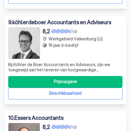
9
.
köhlerdeboer Accountants en Adviseurs
8,2
(3)
Werkgebied Valkenburg (LI)
place
16 jaar in bedrijf
timelapse
Bij Köhler de Boer Accountants en Adviseurs, zijn we
toegewijd aan het leveren van hoogwaardige
accountancy- en adviesdiensten. Met een scherp oog
voor detail en een diepgaand begrip van de complexe
Prijsopgave
financiële wereld, onderscheiden we ons door onze
expertise. We zijn er trots op dat we onze klanten
Beschikbaarheid
10
.
Essers Accountants
8,2
(2)