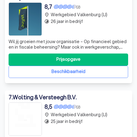
8,7
(2)
Werkgebied Valkenburg (LI)
place
26 jaar in bedrijf
timelapse
Wil jij groeien met jouw organisatie – Op financieel gebied
en in fiscale beheersing? Maar ook in werkgeverschap,
bedrijfsvoering, ondernemerschap en data-inzicht? Dan
klop je aan bij Juyst. Wij zijn een club met goede mensen,
Prijsopgave
grote kennis en innovatieve oplossingen. Met deze
combinatie helpen wij j
Beschikbaarheid
7
.
Wolting & Versteegh B.V.
8,5
(2)
Werkgebied Valkenburg (LI)
place
25 jaar in bedrijf
timelapse