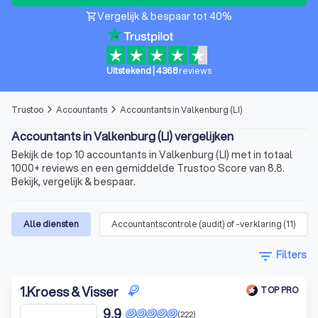
Vergelijk & bespaar tot 40%
shopping_cart
Uitstekend
|
4368
reviews
Trustoo
Accountants
Accountants in Valkenburg (LI)
arrow_forward_ios
arrow_forward_ios
Accountants in Valkenburg (LI) vergelijken
Bekijk de top 10 accountants in Valkenburg (LI) met in totaal
1000+ reviews en een gemiddelde Trustoo Score van 8.8.
Bekijk, vergelijk & bespaar.
Alle diensten
Accountantscontrole (audit) of -verklaring
(
11
)
filter_list
Filters
1
.
Kroess & Visser
TOP PRO
9,9
(222)