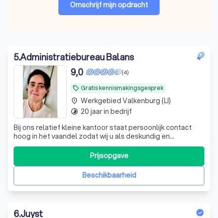
Omschrijf mijn opdracht
5
.
Administratiebureau Balans
9,0
(4)
Gratis kennismakingsgesprek
local_offer
Werkgebied Valkenburg (LI)
place
20 jaar in bedrijf
timelapse
Bij ons relatief kleine kantoor staat persoonlijk contact
hoog in het vaandel zodat wij u als deskundig en
betrokken partner advies op maat kunnen geven. Tevens
werken wij met Robotic Accounting, wat dit voor u kan
Prijsopgave
betekenen? Real time inzicht, meer grip op je groep. Geef
uw personeelszaken, admin
Beschikbaarheid
6
.
Juyst