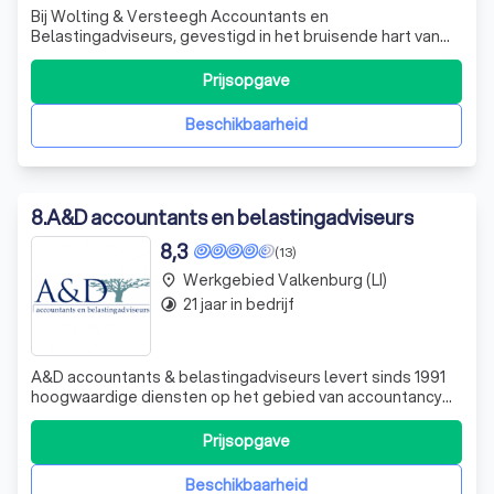
Bij Wolting & Versteegh Accountants en
Belastingadviseurs, gevestigd in het bruisende hart van
de Euregio, onderscheiden wij ons door onze dynamische
en persoonlijke benadering van accountancy en fiscale
Prijsopgave
dienstverlening. Wij richten ons voornamelijk op
ondernemingen binnen het midden- en kleinbedrij
Beschikbaarheid
8
.
A&D accountants en belastingadviseurs
8,3
(13)
Werkgebied Valkenburg (LI)
place
21 jaar in bedrijf
timelapse
A&D accountants & belastingadviseurs levert sinds 1991
hoogwaardige diensten op het gebied van accountancy
en belastingadvies. In die tijd zijn we uitgegroeid tot een
middelgroot, fullservice-kantoor met een zeer diverse
Prijsopgave
clientèle van mkb’ers, zelfstandige beroepsbeoefenaren,
(semi)overheidsinstelli
Beschikbaarheid