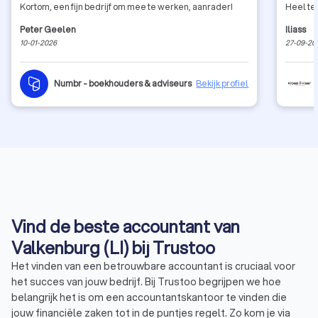
Kortom, een fijn bedrijf om mee te werken, aanrader!
Heel te
Peter Geelen
Iliass
10-01-2026
27-09-20
Numbr - boekhouders & adviseurs
Bekijk profiel
Vind de beste accountant van
Valkenburg (LI) bij Trustoo
Het vinden van een betrouwbare accountant is cruciaal voor
het succes van jouw bedrijf. Bij Trustoo begrijpen we hoe
belangrijk het is om een accountantskantoor te vinden die
jouw financiële zaken tot in de puntjes regelt. Zo kom je via