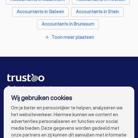
Accountants in Geleen
Accountants in Stein
Accountants in Brunssum
Accountants in Landgraaf
Accountants in Sittard
Toon meer plaatsen
add
Accountants in Amsterdam
Accountants in Rotterdam
Accountants in Den Haag
Accountants in Utrecht
Accountants in Eindhoven
Accountants in Tilburg
De beste accountants voor jou
Wij gebruiken cookies
Accountants in Groningen
Accountants in Almere
info@trustoo.nl
Om je beter en persoonlijker te helpen, analyseren we
Accountants in Breda
Accountants in Nijmegen
het websiteverkeer. Hiermee kunnen we content en
advertenties personaliseren en functies voor social
Accountants in Enschede
Accountants in Haarlem
media bieden. Deze gegevens worden gedeeld met
onze partners en zij kunnen dit aanvullen met informatie
Accountants in Arnhem
keyboard_arrow_down
VOOR PARTICULIEREN