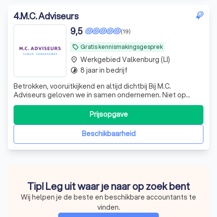
4
.
M.C. Adviseurs
9,5
(19)
Gratis kennismakingsgesprek
local_offer
Werkgebied Valkenburg (LI)
place
8 jaar in bedrijf
timelapse
Betrokken, vooruitkijkend en altijd dichtbij Bij M.C.
Adviseurs geloven we in samen ondernemen. Niet op
afstand, maar naast jou als ondernemer. Wij zijn geen
traditionele accountant die alleen terugkijkt, maar een
Prijsopgave
betrokken mkb-adviseur die meedenkt, vooruitkijkt en
bijstuurt waar nodig. Onze krach
Beschikbaarheid
Tip! Leg uit waar je naar op zoek bent
Wij helpen je de beste en beschikbare accountants te
vinden.