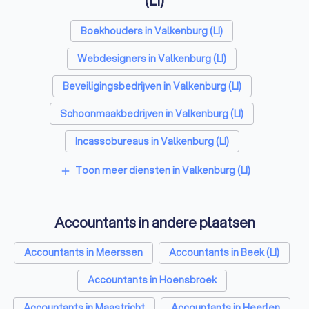
(LI)
Boekhouders in Valkenburg (LI)
Webdesigners in Valkenburg (LI)
Beveiligingsbedrijven in Valkenburg (LI)
Schoonmaakbedrijven in Valkenburg (LI)
Incassobureaus in Valkenburg (LI)
Online marketing bureaus in Valkenburg (LI)
Toon meer diensten in Valkenburg (LI)
add
Tekstschrijvers in Valkenburg (LI)
Accountants in andere plaatsen
Vertaalbureaus in Valkenburg (LI)
SEO-specialisten in Valkenburg (LI)
Accountants in Meerssen
Accountants in Beek (LI)
Grafisch ontwerpers in Valkenburg (LI)
Accountants in Hoensbroek
Reclamebureaus in Valkenburg (LI)
Accountants in Maastricht
Accountants in Heerlen