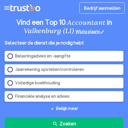
menu
Bedrijf aanmelden
Vind een Top 10
in
Accountant
Valkenburg (LI)
Wijzig plaats
edit
Selecteer de dienst die je nodig hebt
Belastingadvies en -aangifte
Jaarrekening opstellen/controleren
Volledige boekhouding
Financiële analyse en advies
Bekijk meer
add
Zoeken
search