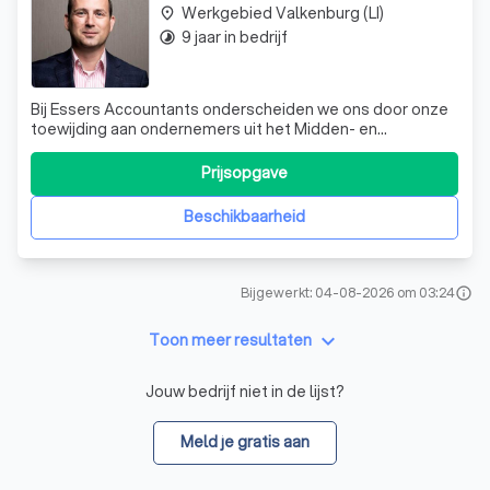
Werkgebied Valkenburg (LI)
place
9 jaar in bedrijf
timelapse
Bij Essers Accountants onderscheiden we ons door onze
toewijding aan ondernemers uit het Midden- en
Kleinbedrijf. Wij geloven sterk in het opbouwen van een
persoonlijke relatie met elke cliënt, omdat we begrijpen
Prijsopgave
dat elk bedrijf uniek is. Onze dienstverlening is niet alleen
accuraat en betrouwbaar,
Beschikbaarheid
Bijgewerkt: 04-08-2026 om 03:24
info
keyboard_arrow_down
Toon meer resultaten
Jouw bedrijf niet in de lijst?
Meld je gratis aan