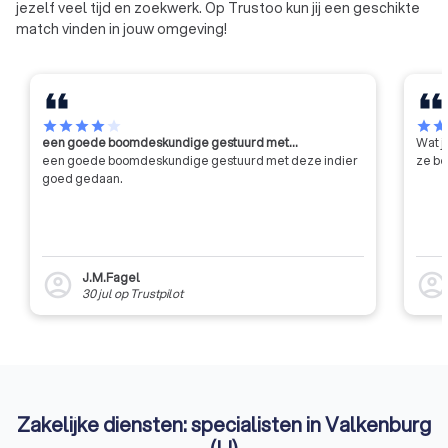
jezelf veel tijd en zoekwerk. Op Trustoo kun jij een geschikte
ondernemers. Ze hebben vaak
aangesloten bij de 
match vinden in jouw omgeving!
praktische ervaring binnen de
opgeleid volgens st
branche, wat aansluit op de
professionele nor
behoeften van jouw
moeten zich houden
onderneming. NOAB-leden
en gedragsrichtlijne
hebben klantgerichtheid hoog in
vastgesteld door 
star
star
star
star
star
star
sta
een goede boomdeskundige gestuurd met…
Wat j
het vaandel hebben staan.
organisatie. Hierdoor
een goede boomdeskundige gestuurd met deze indier
ze be
maken met een bet
goed gedaan.
professionele diens
kennis heeft van u
zaken op financieel
daarbuiten.
J.M.Fagel
account_circle
account_circl
30 jul
op
Trustpilot
Zakelijke diensten: specialisten in Valkenburg