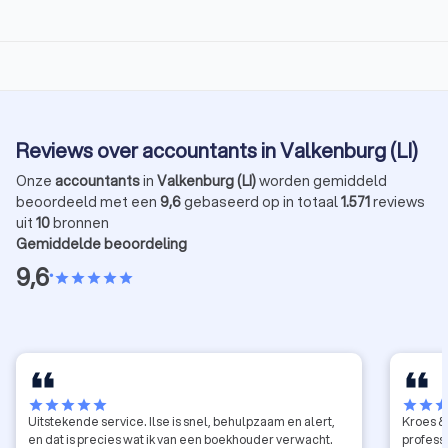
Reviews over accountants in Valkenburg (LI)
Onze
accountants
in
Valkenburg (LI)
worden gemiddeld
beoordeeld met een
9,6
gebaseerd op in totaal
1.571
reviews
uit
10
bronnen
Gemiddelde beoordeling
9,6
•
star
star
star
star
star
star
star
star
star
star
star
star
sta
Uitstekende service. Ilse is snel, behulpzaam en alert,
Kroes & 
en dat is precies wat ik van een boekhouder verwacht.
profess