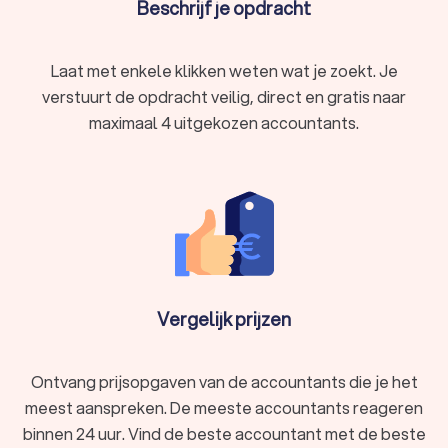
Beschrijf je opdracht
accountantskantoor en voert controles uit bij
verschillende bedrijven.
Intern accountant
: Werkt binnen één bedrijf en houdt
Laat met enkele klikken weten wat je zoekt. Je
zich bezig met de interne boekhouding en controle.
verstuurt de opdracht veilig, direct en gratis naar
Forensisch accountant
: Gespecialiseerd in het
onderzoeken van fraude en financiële misdrijven.
maximaal 4 uitgekozen accountants.
Belastingadviseur
: Gespecialiseerd in het optimaliseren
van belastingaangiften en belastingplanning.
Het is dus belangrijk om goed te kijken of de accountant in
Valkenburg (LI) goed aansluit bij jouw behoeften en de
financiële taken waar jij hulp bij zoekt.
De kwaliteiten van een goede accountant in
Valkenburg (LI)
Vergelijk prijzen
Een goede accountant uit Valkenburg (LI) beschikt over een
aantal belangrijke vaardigheden en eigenschappen:
Nauwkeurigheid
: Zorgvuldig werken om fouten te
Ontvang prijsopgaven van de accountants die je het
voorkomen.
meest aanspreken. De meeste accountants reageren
Analytisch vermogen
: In staat om financiële gegevens
binnen 24 uur. Vind de beste accountant met de beste
te analyseren en te interpreteren.