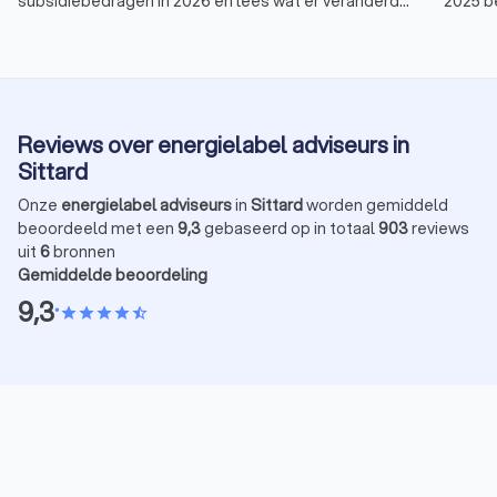
subsidiebedragen in 2026 en lees wat er veranderd
2025 be
is aan de voorwaarden van de ISDE-regeling.
subsid
zoals 
Deze v
Invest
energie
Reviews over energielabel adviseurs in
overzic
Sittard
Onze
energielabel adviseurs
in
Sittard
worden gemiddeld
beoordeeld met een
9,3
gebaseerd op in totaal
903
reviews
uit
6
bronnen
Gemiddelde beoordeling
9,3
•
star
star
star
star
star_half