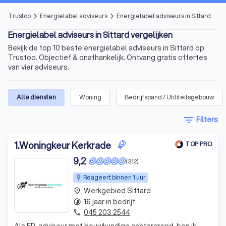
Trustoo
Energielabel adviseurs
Energielabel adviseurs in Sittard
arrow_forward_ios
arrow_forward_ios
Energielabel adviseurs in Sittard vergelijken
Bekijk de top 10 beste energielabel adviseurs in Sittard op
Trustoo. Objectief & onafhankelijk. Ontvang gratis offertes
van vier adviseurs.
Alle diensten
Woning
Bedrijfspand / Utiliteitsgebouw
filter_list
Filters
1
.
Woningkeur Kerkrade
TOP PRO
9,2
(312)
Reageert binnen 1 uur
Werkgebied Sittard
place
16 jaar in bedrijf
timelapse
045 203 2544
phone