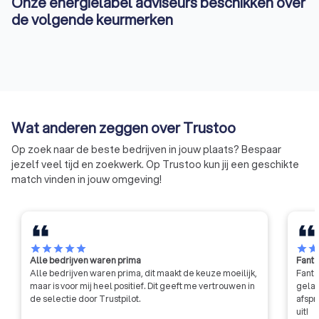
Onze energielabel adviseurs beschikken over
de volgende keurmerken
Wat anderen zeggen over Trustoo
Op zoek naar de beste bedrijven in jouw plaats? Bespaar
jezelf veel tijd en zoekwerk. Op Trustoo kun jij een geschikte
match vinden in jouw omgeving!
star
star
star
star
star
star
sta
Alle bedrijven waren prima
Fanta
Alle bedrijven waren prima, dit maakt de keuze moeilijk,
Fanta
maar is voor mij heel positief. Dit geeft me vertrouwen in
gelat
de selectie door Trustpilot.
afspr
uit!