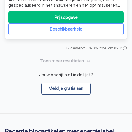
Als EP-adviseur met bouwkundige achtergrond, ben ik
gespecialiseerd in het analyseren én het optimaliseren
van de energieprestatie van zowel woningen als
bedrijfspanden. Jarenlange ervaring in deze sector stelt
Prijsopgave
mij in staat complexe vraagstukken helder te vertalen naar
praktische adviezen en oplossi
Beschikbaarheid
Bijgewerkt: 08-08-2026 om 09:11
info
keyboard_arrow_down
Toon meer resultaten
Jouw bedrijf niet in de lijst?
Meld je gratis aan
Recente blogartikelen over energielabel