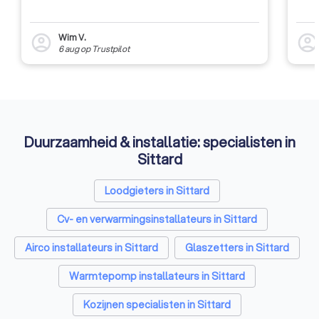
Wim V.
account_circle
account_circl
6 aug
op
Trustpilot
Duurzaamheid & installatie: specialisten in
Sittard
Loodgieters in Sittard
Cv- en verwarmingsinstallateurs in Sittard
Airco installateurs in Sittard
Glaszetters in Sittard
Warmtepomp installateurs in Sittard
Kozijnen specialisten in Sittard