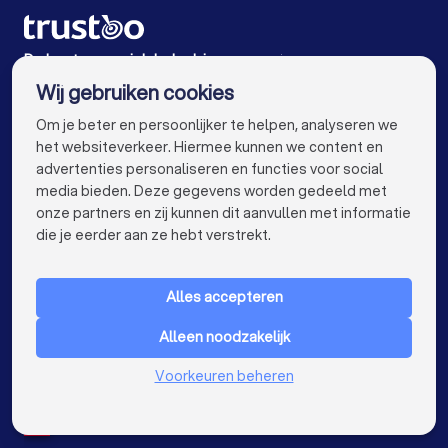
Energielabel adviseurs in Valkenburg (LI)
Energielabel adviseurs in Landgraaf
De beste energielabel adviseurs voor jou
Wij gebruiken cookies
Energielabel adviseurs in Amsterdam
info@trustoo.nl
Om je beter en persoonlijker te helpen, analyseren we
Energielabel adviseurs in Rotterdam
het websiteverkeer. Hiermee kunnen we content en
advertenties personaliseren en functies voor social
Energielabel adviseurs in Den Haag
media bieden. Deze gegevens worden gedeeld met
onze partners en zij kunnen dit aanvullen met informatie
Energielabel adviseurs in Utrecht
keyboard_arrow_down
VOOR PARTICULIEREN
die je eerder aan ze hebt verstrekt.
Energielabel adviseurs in Eindhoven
keyboard_arrow_down
VOOR BEDRIJVEN
Energielabel adviseurs in Tilburg
Alles accepteren
keyboard_arrow_down
OVER TRUSTOO
Energielabel adviseurs in Groningen
Alleen noodzakelijk
LAND
Nederland
Energielabel adviseurs in Almere
Voorkeuren beheren
België
Duitsland
Energielabel adviseurs in Breda
Spanje