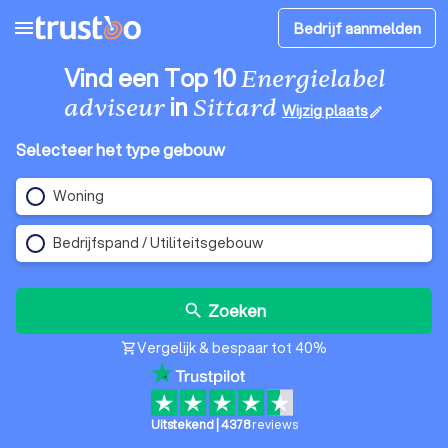
menu
Bedrijf aanmelden
Vind een Top 10
Energielabel
in
adviseur
Sittard
Wijzig plaats
edit
Selecteer het type gebouw
Woning
Bedrijfspand / Utiliteitsgebouw
Zoeken
search
Vergelijk & bespaar tot 40%
shopping_cart
Uitstekend
|
4378
reviews