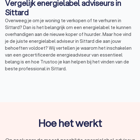
Vergelijk energielabel adviseurs in
Sittard
Overweeg je om je woning te verkopen of te verhuren in
Sittard? Dan is het belangrijk om een energielabel te kunnen
overhandigen aan de nieuwe koper of huurder. Maar hoe vind
je de juiste energielabel adviseur in Sittard die aan jouw
behoeften voldoet? Wij vertellen je waarom het inschakelen
van een gecertificeerde energieadviseur van essentieel
belang is en hoe Trustoo je kan helpen bij het vinden van de
beste professional in Sittard.
Waarom een gecertificeerde energielabel
adviseur inschakelen?
Een energielabel is een belangrijk document bij de verkoop of
verhuur van je woning. Het laat potentiële kopers of huurders
Hoe het werkt
zien hoe energiezuinig je woning is. Het verkrijgen van een
energielabel vereist echter expertise en kennis van
energieprestaties en -efficiëntie. Daarom is het inschakelen