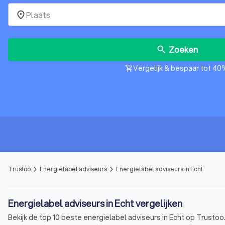
place
Zoeken
search
Vergelijk & bespaar tot 40
shopping_cart
Trustoo
Energielabel adviseurs
Energielabel adviseurs in Echt
arrow_forward_ios
arrow_forward_ios
Energielabel adviseurs in Echt vergelijken
Bekijk de top 10 beste energielabel adviseurs in Echt op Trustoo.