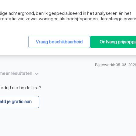
ge achtergrond, ben ik gespecialiseerd in het analyseren én het
restatie van zowel woningen als bedrijfspanden. Jarenlange ervarin
 complexe vraagstukken helder te vertalen naar praktische adviezen
Vraag beschikbaarheid
Ontvang prijsopg
Bijgewerkt: 05-08-202
keyboard_arrow_down
meer resultaten
drijf niet in de lijst?
ld je gratis aan