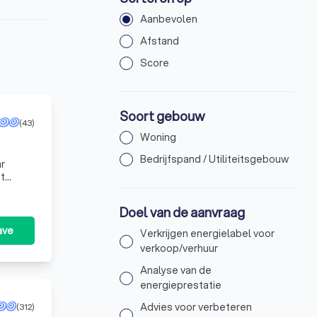
Aanbevolen
Afstand
Score
Soort gebouw
(43)
Woning
Bedrijfspand / Utiliteitsgebouw
ar
et
een
Doel van de aanvraag
ave
Verkrijgen energielabel voor
verkoop/verhuur
Analyse van de
energieprestatie
Advies voor verbeteren
(312)