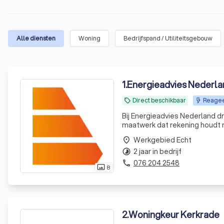
Alle diensten
Woning
Bedrijfspand / Utiliteitsgebouw
1
.
Energieadvies Nederla
Direct beschikbaar
Reageer
local_offer
Bij Energieadvies Nederland d
maatwerk dat rekening houdt m
kennis, daadkracht en een sche
Werkgebied Echt
place
slimme s
2 jaar in bedrijf
timelapse
076 204 2548
phone
8
photo_size_select_actual
2
.
Woningkeur Kerkrade