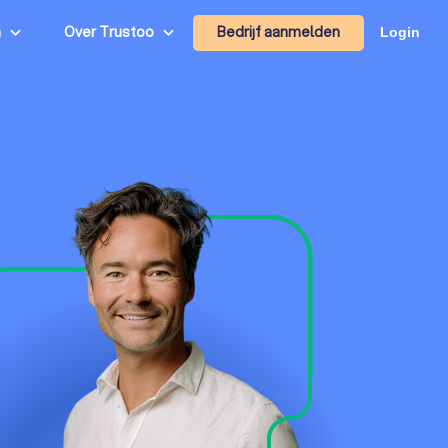
Bedrijf aanmelden
n
Over Trustoo
Login