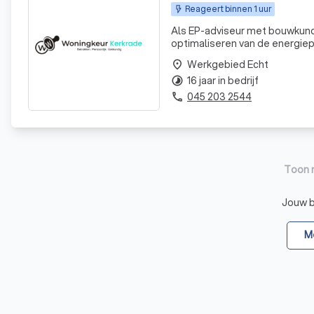
Reageert binnen 1 uur
Als EP-adviseur met bouwkundi
optimaliseren van de energiep
deze sector stelt mij in staat
Werkgebied Echt
place
oplossi
16 jaar in bedrijf
timelapse
045 203 2544
phone
Toon 
Jouw be
Me