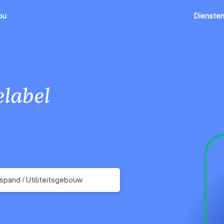
ou
Dienste
label
fspand / Utiliteitsgebouw