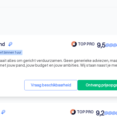
nd
9,5
TOP PRO
t binnen 1 uur
raait alles om gericht verduurzamen. Geen generieke adviezen, ma
et jouw pand, jouw budget en jouw ambities. Wij staan naast je m
rp oog voor resultaat. Verduurzaming is geen doel op zich. Het is 
Vraag beschikbaarheid
Ontvang prijsopg
9,2
TOP PRO