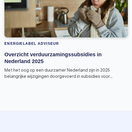
ENERGIELABEL ADVISEUR
Overzicht verduurzamingssubsidies in
Nederland 2025
Met het oog op een duurzamer Nederland zijn in 2025
belangrijke wijzigingen doorgevoerd in subsidies voor
energiebesparende maatregelen zoals isolatie,
warmtepompen, en zonne-energie. Deze veranderingen
maken deel uit van de Investeringssubsidie duurzame energie
en energiebesparing (ISDE). Wij geven je een volledig
overzicht van wat je kunt verwachten.