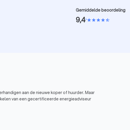
Gemiddelde beoordeling
9,4
•
star
star
star
star
star_half
verhandigen aan de nieuwe koper of huurder. Maar
hakelen van een gecertificeerde energieadviseur