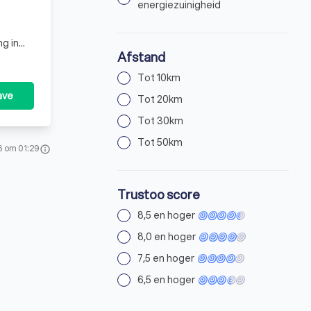
energiezuinigheid
g in
Afstand
 en
Tot 10km
ave
Tot 20km
Tot 30km
Tot 50km
6 om 01:29
info
Trustoo score
8,5 en hoger
8,0 en hoger
7,5 en hoger
6,5 en hoger