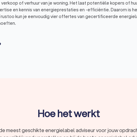
 verkoop of verhuur van je woning. Het laat potentiële kopers of huu
ertise en kennis van energieprestaties en -efficiëntie. Daarom is 
rustoo kun je eenvoudig vier offertes van gecertificeerde energielab
hoeften.
?
e inspectie van je woning uit om de energieprestaties te beoordel
tie, verwarmingssystemen, ventilatie, en andere aspecten die van i
elabel bepaald, variërend van energielabel A (zeer energiezuinig) 
mogelijke verbeteringen aan jouw woning en kan je informeren over 
aatregelen.
ia Trustoo
Hoe het werkt
eurs in Echt te vergelijken en de beste aanbiedingen te vinden. J
ring en beoordelingen vergelijken. Zo ben je verzekerd van een gecer
 je woning.
de meest geschikte energielabel adviseur voor jouw opdrach