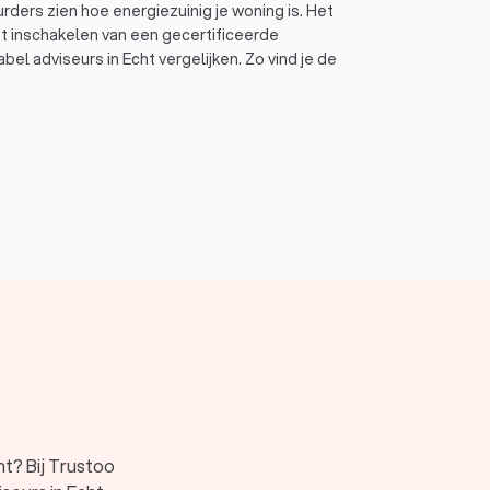
rders zien hoe energiezuinig je woning is. Het
het inschakelen van een gecertificeerde
el adviseurs in Echt vergelijken. Zo vind je de
en
nvloed zijn op de energie-efficiëntie van je
tot energielabel G (zeer energieverspillend)
eventuele subsidies of financiële voordelen waar
e kunt eenvoudig offertes aanvragen bij
tificeerde energielabel adviseur in Echt die je kan
t? Bij Trustoo