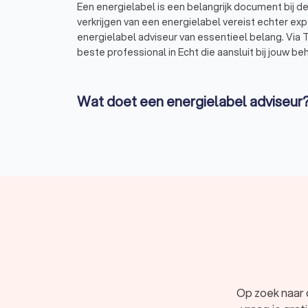
Een energielabel is een belangrijk document bij de
verkrijgen van een energielabel vereist echter exp
energielabel adviseur van essentieel belang. Via T
beste professional in Echt die aansluit bij jouw be
Wat doet een energielabel adviseur
Een energielabel adviseur voert een grondig
De adviseur verzamelt gegevens over de isola
woning
Op basis van deze gegevens wordt het energi
De energielabel adviseur geeft advies over 
je recht op hebt voor energiebesparende m
Energielabel adviseurs vergelijken v
Trustoo maakt het eenvoudig om energielabel advis
verschillende adviseurs in Echt en de prijzen, erva
helpen bij het verkrijgen van het energielabel voor
Op zoek naar 