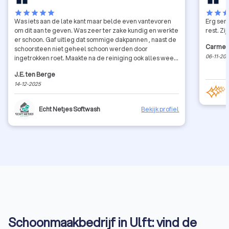
star
star
star
star
star
star
star
sta
Was iets aan de late kant maar belde even vantevoren
Erg serv
om dit aan te geven. Was zeer ter zake kundig en werkte
rest. Zi
er schoon. Gaf uitleg dat sommige dakpannen , naast de
Carmel
schoorsteen niet geheel schoon werden door
06-11-20
ingetrokken roet. Maakte na de reiniging ook alles weer
schoon ; dakgoot , ramen , muren en tegels werden
J.E. ten Berge
schoongespoten. De ramen met osmose water en zelfs
14-12-2025
de auto werd even meegenomen. Het dak is er zeer van
opgeknapt voor een redelijke prijs. TOP.
Echt Netjes Softwash
Bekijk profiel
Schoonmaakbedrijf in Ulft: vind de