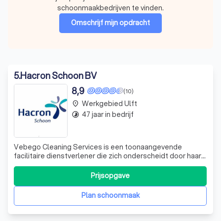
schoonmaakbedrijven te vinden.
Omschrijf mijn opdracht
5
.
Hacron Schoon BV
8,9
(10)
Werkgebied Ulft
place
47 jaar in bedrijf
timelapse
Vebego Cleaning Services is een toonaangevende
facilitaire dienstverlener die zich onderscheidt door haar
expertise in hygiëne en schoonbeleving. Wij geloven in het
leveren van 'Great Work' en streven ernaar om elke dag
Prijsopgave
beter te zijn voor onze klanten en medewerkers. Onze
aanpak is doelgericht en pr
Plan schoonmaak