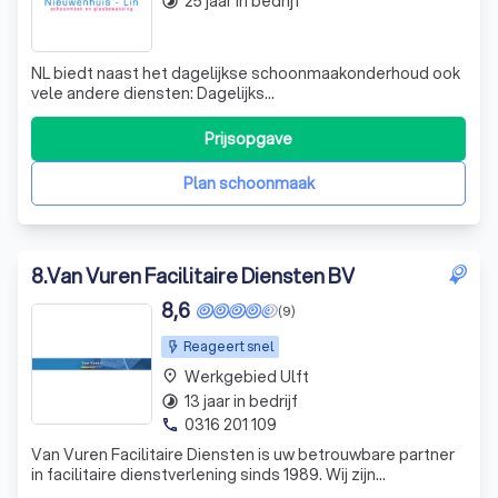
25 jaar in bedrijf
timelapse
NL biedt naast het dagelijkse schoonmaakonderhoud ook
vele andere diensten: Dagelijks
schoonmaak/interieuronderhoud
Opleveringsschoonmaak Glasbewassing Vloer- en
Prijsopgave
tapijtreiniging Dieptereiniging sanitair (keuken/toiletten)
Machinale schoonmaak Levering van conciërges en a
Plan schoonmaak
8
.
Van Vuren Facilitaire Diensten BV
8,6
(9)
Reageert snel
Werkgebied Ulft
place
13 jaar in bedrijf
timelapse
0316 201 109
phone
Van Vuren Facilitaire Diensten is uw betrouwbare partner
in facilitaire dienstverlening sinds 1989. Wij zijn
gespecialiseerd in een breed scala aan diensten,