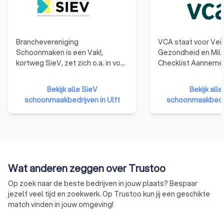
Branchevereniging
VCA staat voor Veil
Schoonmaken is een Vak!,
Gezondheid en Mili
kortweg SieV, zet zich o.a. in voor
Checklist Aannemer
een betere CAO,
behalen van het VC
inkoopvoordelen voor leden bij
laten bedrijven zien
Bekijk alle SieV
Bekijk all
diverse partners en leveranciers
en ervaring hebben
schoonmaakbedrijven in Ulft
schoonmaakbedrij
en bevordert de kennisdeling en
gebied van veilig e
samenwerking tussen leden.
werken en dat het 
SieV geeft
betrouwbare opdr
schoonmaakbedrijven het SieV-
zijn.
keurmerk door onafhankelijke en
deskundige toetsing op
Wat anderen zeggen over Trustoo
belangrijke zaken in de wet- en
regelgeving.
Op zoek naar de beste bedrijven in jouw plaats? Bespaar
jezelf veel tijd en zoekwerk. Op Trustoo kun jij een geschikte
match vinden in jouw omgeving!