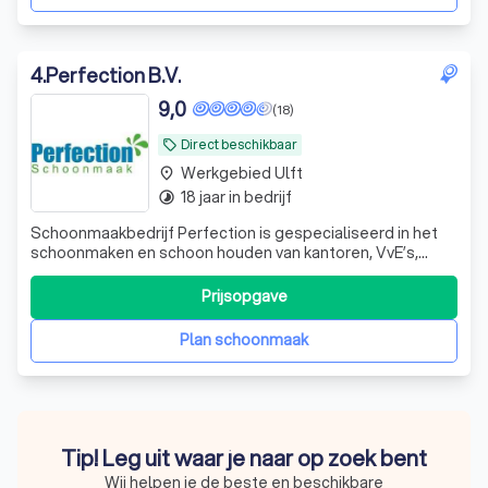
4
.
Perfection B.V.
9,0
(18)
Direct beschikbaar
local_offer
Werkgebied Ulft
place
18 jaar in bedrijf
timelapse
Schoonmaakbedrijf Perfection is gespecialiseerd in het
schoonmaken en schoon houden van kantoren, VvE’s,
scholen en vele andere projecten en objecten. Ook
leveren wij glazenwassers en verzorgen wij
Prijsopgave
vloerenonderhoud. Dit doen wij al vele jaren in midden
Nederland
Plan schoonmaak
Tip! Leg uit waar je naar op zoek bent
Wij helpen je de beste en beschikbare