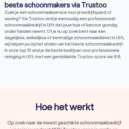
beste schoonmakers via Trustoo
Zoek je een schoonmaakservice voor je bedrijfspand of
woning? Via Trustoo vind je eenvoudig een professioneel
schoonmaakbedrijf in Ulft dat jouw huis of kantoor grondig
onder handen neemt. Of je nu op zoek bent naar een
dagelijkse, wekelijkse of eenmalige schoonmaakdienst in Ulft,
wij helpen jou bij het vinden van het beste schoonmaakbedrijf.
In onze top 10 vind je de beste bedrijven voor professionele
reiniging in Ulft, met een gemiddelde Trustoo-score van 8.8.
Wil je zelf een vergelijking maken? bekijk de 1000+ reviews die
andere gebruikers achterlieten of vraag direct tot vier
offertes aan bij schoonmaakbedrijven in Ulft om kosten te
vergelijken. Op deze manier vind je eenvoudig een
reinigingsbedrijf in Ulft dat bij jouw wensen en budget past.
Hoe het werkt
Professionele schoonmaak voor particulieren
Zoek je reguliere huishoudelijke hulp in Ulft of een eenmalige
schoonmaak van je woning? Als particulier loont het om voor
Op zoek naar de meest geschikte schoonmaakbedrijf
een professioneel schoonmaakbedrijf in Ulft te kiezen. Hier