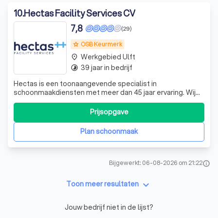
10
.
Hectas Facility Services CV
7,8
(29)
OSB Keurmerk
grade
Werkgebied Ulft
place
39 jaar in bedrijf
timelapse
Hectas is een toonaangevende specialist in
schoonmaakdiensten met meer dan 45 jaar ervaring. Wij
bieden een breed scala aan diensten, waaronder
gebouwenreiniging, industriële reiniging, specialistische
Prijsopgave
reiniging en glasbewassing. Onze toegewijde teams van
professionals zijn uitgerust met de nieuwste
Plan schoonmaak
Bijgewerkt: 06-08-2026 om 21:22
info
keyboard_arrow_down
Toon meer resultaten
Jouw bedrijf niet in de lijst?