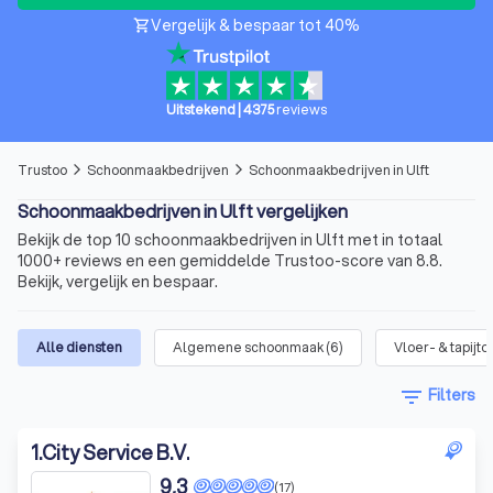
Vergelijk & bespaar tot 40%
shopping_cart
Uitstekend
|
4375
reviews
Trustoo
Schoonmaakbedrijven
Schoonmaakbedrijven in Ulft
arrow_forward_ios
arrow_forward_ios
Schoonmaakbedrijven in Ulft vergelijken
Bekijk de top 10 schoonmaakbedrijven in Ulft met in totaal
1000+ reviews en een gemiddelde Trustoo-score van 8.8.
Bekijk, vergelijk en bespaar.
Alle diensten
Algemene schoonmaak
(
6
)
Vloer- & tapijt
filter_list
Filters
1
.
City Service B.V.
9,3
(17)