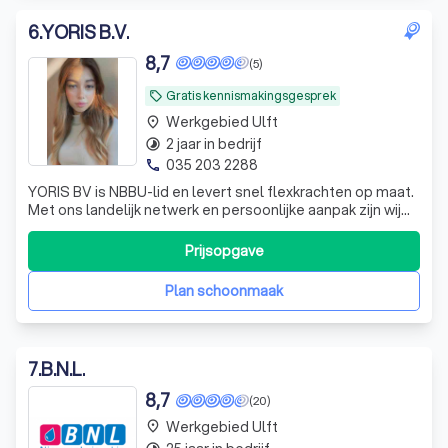
6
.
YORIS B.V.
8,7
(5)
Gratis kennismakingsgesprek
local_offer
Werkgebied Ulft
place
2 jaar in bedrijf
timelapse
035 203 2288
phone
YORIS BV is NBBU-lid en levert snel flexkrachten op maat.
Met ons landelijk netwerk en persoonlijke aanpak zijn wij
uw betrouwbare partner in personeelsbemiddeling.
Flexibel, betrokken, professioneel!
Prijsopgave
Plan schoonmaak
7
.
B.N.L.
8,7
(20)
Werkgebied Ulft
place