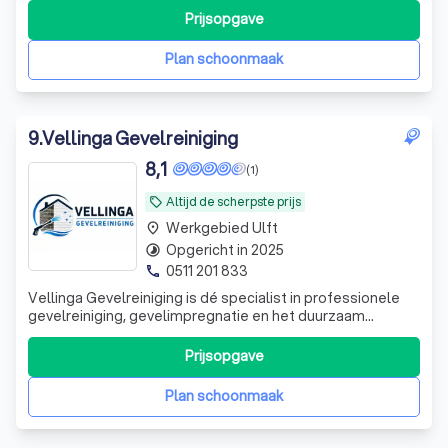
waaronder reguliere schoonmaak, gevelreiniging,
Prijsopgave
vloeronderhoud en nog veel meer. Onze expertise en
kwaliteit onderscheiden ons in de markt, en
Plan schoonmaak
9
.
Vellinga Gevelreiniging
8,1
(1)
Altijd de scherpste prijs
local_offer
Werkgebied Ulft
place
Opgericht in 2025
timelapse
0511 201 833
phone
Vellinga Gevelreiniging is dé specialist in professionele
gevelreiniging, gevelimpregnatie en het duurzaam
herstellen van de uitstraling van woningen en
bedrijfspanden. Met een persoonlijke aanpak, moderne
Prijsopgave
apparatuur en de juiste reinigingstechnieken zorgen wij
voor een veilig, grondig en langdurig
Plan schoonmaak