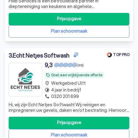
FMB Services is een betrouwbare partner in
dieptereiniging van keukens en algehele
plaagdierbeheersing. Onze specialisten zijn VCA, IPM en
NBC gecertificeerd en hebben jarenlange ervaring in hun
Prijsopgave
vakgebied. Wij zijn landelijk actief voor een dieptereiniging
en voor de ongediertebestrijding voorname
Plan schoonmaak
3
.
Echt Netjes Softwash
TOP PRO
9,3
(98)
Snel een vrijblijvende offerte
local_offer
Werkgebied Ulft
place
4 jaar in bedrijf
timelapse
0320 201 699
phone
Hi, wij zijn Echt Netjes Softwash! Wij reinigen en
impregneren uw gevels, daken en/of bestrating. Hiervoor
kunnen wij gebruik maken van verschillende
reinigingsmethodes zoals Softwash en stoomreiniging.
Prijsopgave
Met softwash wordt uw woning met lage druk gereinigd
dus geen hogedrukreiniging, waardoor uw st
Plan schoonmaak