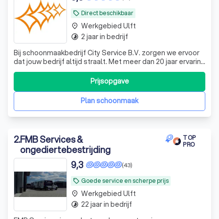
Direct beschikbaar
local_offer
Werkgebied Ulft
place
2 jaar in bedrijf
timelapse
Bij schoonmaakbedrijf City Service B.V. zorgen we ervoor
dat jouw bedrijf altijd straalt. Met meer dan 20 jaar ervaring
in de schoonmaakbranche zijn wij dé partner voor
bedrijven, instellingen, scholen en kinderdagverblijven in
Prijsopgave
heel Nederland. Van reguliere schoonmaak tot
glasbewassing, specialistis
Plan schoonmaak
2
.
FMB Services &
TOP
PRO
ongediertebestrijding
9,3
(43)
Goede service en scherpe prijs
local_offer
Werkgebied Ulft
place
22 jaar in bedrijf
timelapse