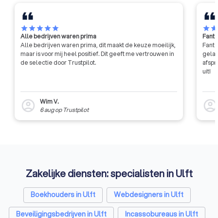
star
star
star
star
star
star
sta
Alle bedrijven waren prima
Fanta
Alle bedrijven waren prima, dit maakt de keuze moeilijk,
Fanta
maar is voor mij heel positief. Dit geeft me vertrouwen in
gelat
de selectie door Trustpilot.
afspr
uit!
Wim V.
account_circle
account_circl
6 aug
op
Trustpilot
Zakelijke diensten: specialisten in Ulft
Boekhouders in Ulft
Webdesigners in Ulft
Beveiligingsbedrijven in Ulft
Incassobureaus in Ulft