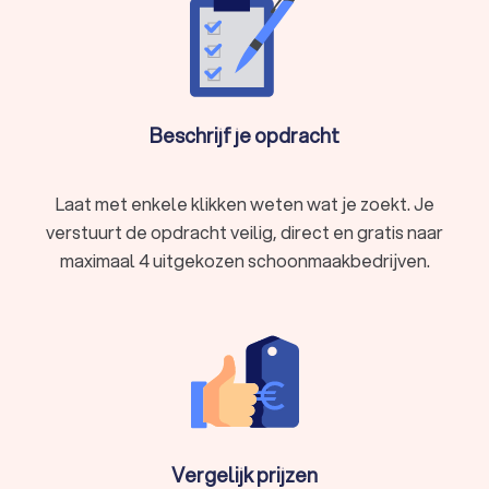
grondige aanpak. Een team van professionele
schoonmakers levert je woning weer schoon en stofvrij
op.
Oplevering huurwoning
: Wil jij zeker weten dat je je borg
terugkrijgt? Laat bij verhuizing je oude huurwoning
Beschrijf je opdracht
grondig schoonmaken door een schoonmaakbedrijf in
Ulft. Een professioneel en ervaren schoonmaak-team
dat zorgt dat alles er weer spik en span uitziet.
Laat met enkele klikken weten wat je zoekt. Je
Laat je woning professioneel schoonmaken door een van de
gekwalificeerde schoonmaakbedrijven op ons platform.
verstuurt de opdracht veilig, direct en gratis naar
maximaal 4 uitgekozen schoonmaakbedrijven.
Zakelijke schoonmaak in Ulft
Voor reguliere reiniging van bedrijfs- of kantoorruimte,
schakel je een schoonmaakbedrijf voor bedrijven in. Een
professionele schoonmaakdienst in Ulft houdt je
bedrijfspand opgeruimd en vrij van vuil, stof, bacteriën en
andere ongewenste verontreinigingen. Dit zorgt niet alleen
voor een frisse en professionele uitstraling, maar draagt ook
Vergelijk prijzen
bij aan een hygiënische, gezonde en productieve