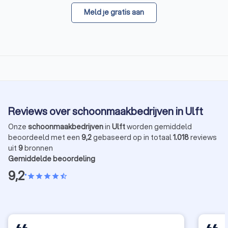
Meld je gratis aan
Reviews over schoonmaakbedrijven in Ulft
Onze
schoonmaakbedrijven
in
Ulft
worden gemiddeld
beoordeeld met een
9,2
gebaseerd op in totaal
1.018
reviews
uit
9
bronnen
Gemiddelde beoordeling
9,2
•
star
star
star
star
star_half