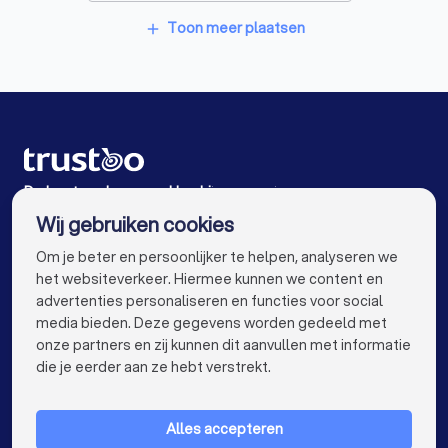
Schoonmaakbedrijven in Zevenaar
Toon meer plaatsen
add
Schoonmaakbedrijven in Winterswijk
Schoonmaakbedrijven in Dieren
Schoonmaakbedrijven in Barchem
Schoonmaakbedrijven in Loo Gld
De beste schoonmaakbedrijven voor jou
Wij gebruiken cookies
Schoonmaakbedrijven in Amsterdam
info@trustoo.nl
Om je beter en persoonlijker te helpen, analyseren we
Schoonmaakbedrijven in Rotterdam
het websiteverkeer. Hiermee kunnen we content en
advertenties personaliseren en functies voor social
Schoonmaakbedrijven in Den Haag
media bieden. Deze gegevens worden gedeeld met
onze partners en zij kunnen dit aanvullen met informatie
Schoonmaakbedrijven in Utrecht
keyboard_arrow_down
VOOR PARTICULIEREN
die je eerder aan ze hebt verstrekt.
Schoonmaakbedrijven in Eindhoven
keyboard_arrow_down
VOOR BEDRIJVEN
Schoonmaakbedrijven in Tilburg
Alles accepteren
keyboard_arrow_down
OVER TRUSTOO