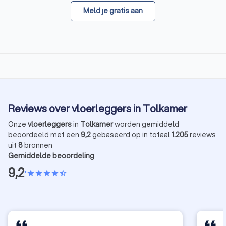
Meld je gratis aan
Reviews over vloerleggers in Tolkamer
Onze
vloerleggers
in
Tolkamer
worden gemiddeld
beoordeeld met een
9,2
gebaseerd op in totaal
1.205
reviews
uit
8
bronnen
Gemiddelde beoordeling
9,2
•
star
star
star
star
star_half