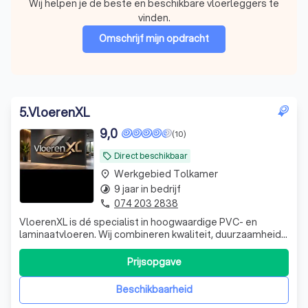
Wij helpen je de beste en beschikbare vloerleggers te
vinden.
Omschrijf mijn opdracht
5
.
VloerenXL
9,0
(10)
Direct beschikbaar
local_offer
Werkgebied Tolkamer
place
9 jaar in bedrijf
timelapse
074 203 2838
phone
VloerenXL is dé specialist in hoogwaardige PVC- en
laminaatvloeren. Wij combineren kwaliteit, duurzaamheid
en stijl om iedere ruimte een perfecte uitstraling te
geven. Met een ruim assortiment, deskundig advies en
Prijsopgave
vakmanschap zorgen wij voor een vloer die jarenlang
meegaat en volledig aansluit bij u
Beschikbaarheid