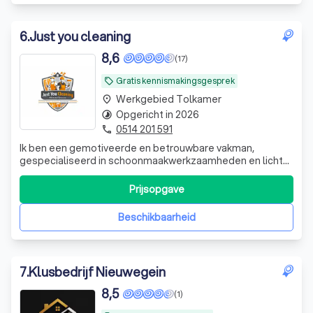
6
.
Just you cleaning
8,6
(17)
Gratis kennismakingsgesprek
local_offer
Werkgebied Tolkamer
place
Opgericht in 2026
timelapse
0514 201 591
phone
Ik ben een gemotiveerde en betrouwbare vakman,
gespecialiseerd in schoonmaakwerkzaamheden en lichte
klussen. Ik bied professionele schoonmaakdiensten aan
voor woningen, kantoren en andere ruimtes. Daarnaast
Prijsopgave
heb ik ervaring met het leggen van laminaat en
vloerwerkzaamheden, tuinonderhoud en lichte bu
Beschikbaarheid
7
.
Klusbedrijf Nieuwegein
8,5
(1)