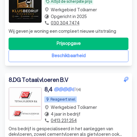
Altijd de scherpste prijs
local_offer
Werkgebied Tolkamer
place
Opgericht in 2025
timelapse
030 304 7474
phone
Wij geven je woning een compleet nieuwe uitstraling
Prijsopgave
Beschikbaarheid
8
.
DG Totaalvloeren B.V
8,4
(4)
Reageert snel
Werkgebied Tolkamer
place
4 jaar in bedrijf
timelapse
0413 231 254
phone
Ons bedrijf is gespecialiseerd in het aanleggen van
dekvloeren, zowel cementvloeren als gietvloeren ook