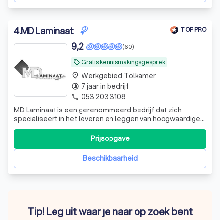
4
.
MD Laminaat
TOP PRO
9,2
(60)
Gratis kennismakingsgesprek
local_offer
Werkgebied Tolkamer
place
7 jaar in bedrijf
timelapse
053 203 3108
phone
MD Laminaat is een gerenommeerd bedrijf dat zich
specialiseert in het leveren en leggen van hoogwaardige
vloeren. Opgericht in 2019, hebben we ons snel gevestigd
als een betrouwbare montagepartner voor bekende
Prijsopgave
merken zoals Gamma, Karwei, Praxis en Witzand. Onze
expertise strekt zich uit tot het legg
Beschikbaarheid
Tip! Leg uit waar je naar op zoek bent