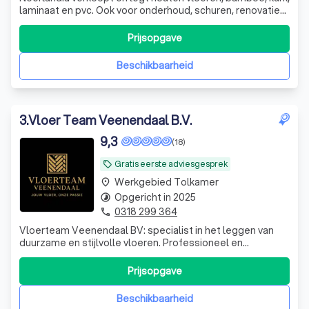
laminaat en pvc. Ook voor onderhoud, schuren, renovatie
en trapbekleding kunt u bij ons terecht! Neerlandia is een
familiebedrijf in Nijmegen dat al meer dan 30 jaar bestaat.
Prijsopgave
Voor een deskundig advies op maat nodigen wij u graag uit
in onze
Beschikbaarheid
3
.
Vloer Team Veenendaal B.V.
9,3
(18)
Gratis eerste adviesgesprek
local_offer
Werkgebied Tolkamer
place
Opgericht in 2025
timelapse
0318 299 364
phone
Vloerteam Veenendaal BV: specialist in het leggen van
duurzame en stijlvolle vloeren. Professioneel en
betrouwbaar ook in, met 6 ervaren vakmensen die perfect
werk leveren.
Prijsopgave
Beschikbaarheid