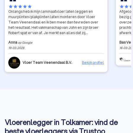
star
star
star
star
star
star
star
sta
Onlangs heb ik mijn laminaatvloer laten leggen en
Afgelop
muurplinten/plakplinten laten monteren door Vloer
bezig g
Team Veenendaal en ik ben meer dan tevreden over
overzet
het resultaat. Het vakmanschap van John en zijn broer
prachtre
Robert spat er van af. Je merkt aan alles dat zij
afwerki
jarenlange ervaring hebben. ​Ze dachten proactief met
witte s
Anna
Bas Ve
op Google
mij mee, haalden zelfs betere plakplinten dan ik had
hebben 
19-03-2026
16-03-20
klaarliggen en lieten alles keurig opgeruimd achter
voeren 
(terwijl dat niet eens in de prijs zat). De communicatie
met Mohamed verliep vlot en netjes. Hardwerkende
Vloer Team Veenendaal B.V.
Bekijk profiel
mannen met hart voor hun zaak. Een absolute aanrader!
Vloerenlegger in Tolkamer: vind de
beste vloerleggers via Trustoo