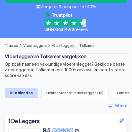
Vergelijk & bespaar tot 40%
shopping_cart
Uitstekend
|
4373
reviews
Trustoo
Vloerleggers
Vloerleggers in Tolkamer
arrow_forward_ios
arrow_forward_ios
Vloerleggers in Tolkamer vergelijken
Op zoek naar een vakkundige vloerenlegger? Bekijk de beste
vloerleggers in Tolkamer met 1000+ reviews en een Trustoo-
score van 8.8.
Alle diensten
Houten vloer of Parket leggen
(
10
)
Laminaa
filter_list
Filters
1
.
De Leggers
9,5
(17)