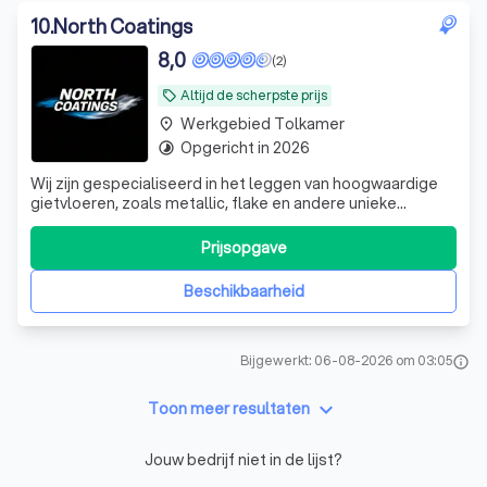
10
.
North Coatings
8,0
(2)
Altijd de scherpste prijs
local_offer
Werkgebied Tolkamer
place
Opgericht in 2026
timelapse
Wij zijn gespecialiseerd in het leggen van hoogwaardige
gietvloeren, zoals metallic, flake en andere unieke
designvloeren. We werken nauwkeurig, denken actief mee
en leveren elke vloer strak, duurzaam en volledig op maat.
Prijsopgave
We zijn actief door heel Nederland en komen graag langs
om mee te kijken, te
Beschikbaarheid
Bijgewerkt: 06-08-2026 om 03:05
info
keyboard_arrow_down
Toon meer resultaten
Jouw bedrijf niet in de lijst?