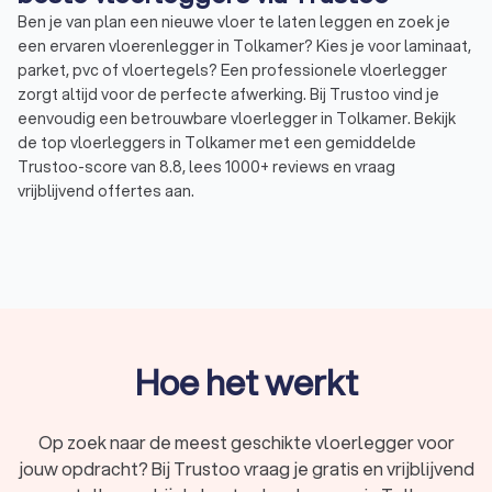
Ben je van plan een nieuwe vloer te laten leggen en zoek je
een ervaren vloerenlegger in Tolkamer? Kies je voor laminaat,
parket, pvc of vloertegels? Een professionele vloerlegger
zorgt altijd voor de perfecte afwerking. Bij Trustoo vind je
eenvoudig een betrouwbare vloerlegger in Tolkamer. Bekijk
de top vloerleggers in Tolkamer met een gemiddelde
Trustoo-score van 8.8, lees 1000+ reviews en vraag
vrijblijvend offertes aan.
Wat is een vloerenlegger?
Een vloerlegger is een vakspecialist die gespecialiseerd is in
het plaatsen van verschillende soorten vloeren. Dit kan
variëren van laminaat en tapijt tot houten vloeren, tegels en
visgraatpatronen. Het werk van een vloerlegger bestaat uit
Hoe het werkt
meerdere stappen, waaronder voorbereiding, installatie en
afwerking.
Een vloerlegger voert de volgende werkzaamheden uit:
Op zoek naar de meest geschikte vloerlegger voor
Vloer aanleveren
: Het vloerbedrijf heeft diverse soorten
jouw opdracht? Bij Trustoo vraag je gratis en vrijblijvend
vloerbedekking waar je uit kunt kiezen en levert de vloer
bij je thuis.