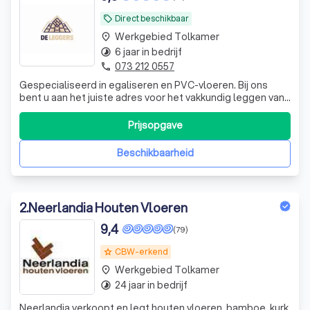
Direct beschikbaar
local_offer
Werkgebied Tolkamer
place
6 jaar in bedrijf
timelapse
073 212 0557
phone
Gespecialiseerd in egaliseren en PVC-vloeren. Bij ons
bent u aan het juiste adres voor het vakkundig leggen van
uw nieuwe vloer. Wij combineren vakmanschap met oog
voor detail en werken alleen met materialen van
Prijsopgave
topkwaliteit. Wat kunt u van ons verwachten? ✔ Kwaliteit:
We gebruiken uitsluitend hoog
Beschikbaarheid
2
.
Neerlandia Houten Vloeren
9,4
(79)
CBW-erkend
grade
Werkgebied Tolkamer
place
24 jaar in bedrijf
timelapse
Neerlandia verkoopt en legt houten vloeren, bamboe, kurk,