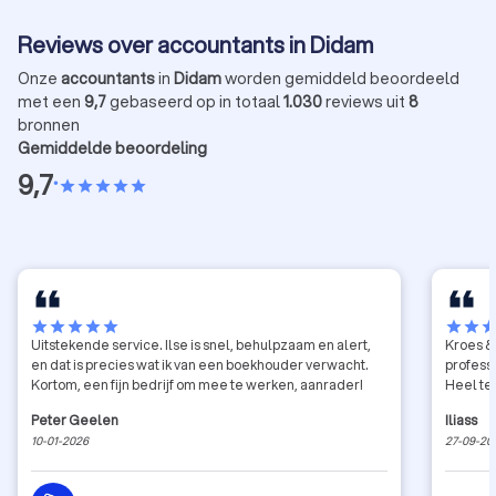
Reviews over accountants in Didam
Onze
accountants
in
Didam
worden gemiddeld beoordeeld
met een
9,7
gebaseerd op in totaal
1.030
reviews uit
8
bronnen
Gemiddelde beoordeling
9,7
•
star
star
star
star
star
star
star
star
star
star
star
star
sta
Uitstekende service. Ilse is snel, behulpzaam en alert,
Kroes & 
en dat is precies wat ik van een boekhouder verwacht.
profess
Kortom, een fijn bedrijf om mee te werken, aanrader!
Heel te
Peter Geelen
Iliass
10-01-2026
27-09-20