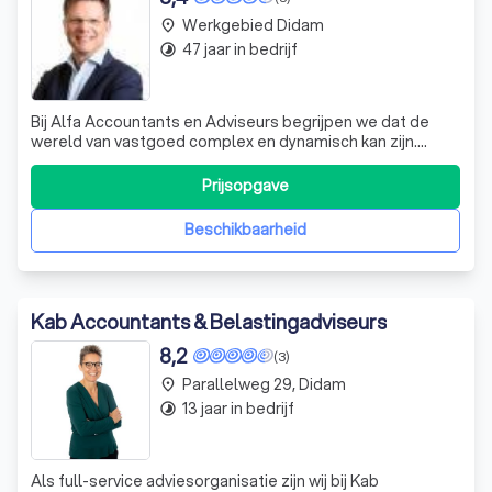
Werkgebied Didam
place
47 jaar in bedrijf
timelapse
Bij Alfa Accountants en Adviseurs begrijpen we dat de
wereld van vastgoed complex en dynamisch kan zijn.
Daarom bieden we onze klanten deskundig advies en
begeleiding op maat. Onze expertise ligt in het helpen van
Prijsopgave
klanten om hun vastgoed op de meest voordelige manier
te beheren, rekening houdend met
Beschikbaarheid
Kab Accountants & Belastingadviseurs
8,2
(3)
Parallelweg 29, Didam
place
13 jaar in bedrijf
timelapse
Als full-service adviesorganisatie zijn wij bij Kab