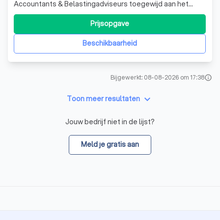
Accountants & Belastingadviseurs toegewijd aan het
ondersteunen van het regionale midden- en kleinbedrijf,
vrije beroepsbeoefenaars en non-profitorganisaties. Met
Prijsopgave
meer dan zeventig adviseurs en specialisten verdeeld
over drie vestigingen, bieden wi
Beschikbaarheid
Bijgewerkt: 08-08-2026 om 17:38
info
keyboard_arrow_down
Toon meer resultaten
Jouw bedrijf niet in de lijst?
Meld je gratis aan