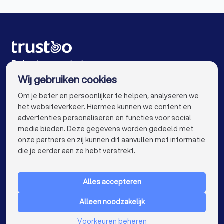
Accountants in Arnhem
Accountants in Amsterdam
Accountants in Rotterdam
Accountants in Den Haag
Accountants in Utrecht
De beste accountants voor jou
Wij gebruiken cookies
Accountants in Eindhoven
Accountants in Tilburg
info@trustoo.nl
Om je beter en persoonlijker te helpen, analyseren we
Accountants in Groningen
Accountants in Almere
het websiteverkeer. Hiermee kunnen we content en
advertenties personaliseren en functies voor social
Accountants in Breda
Accountants in Nijmegen
media bieden. Deze gegevens worden gedeeld met
onze partners en zij kunnen dit aanvullen met informatie
Accountants in Enschede
Accountants in Haarlem
keyboard_arrow_down
VOOR PARTICULIEREN
die je eerder aan ze hebt verstrekt.
Accountants in Amersfoort
keyboard_arrow_down
VOOR BEDRIJVEN
Accountants in Apeldoorn
Alles accepteren
keyboard_arrow_down
OVER TRUSTOO
Accountants in Den Bosch
Alleen noodzakelijk
LAND
Nederland
Accountants in Maastricht
Accountants in Leiden
Voorkeuren beheren