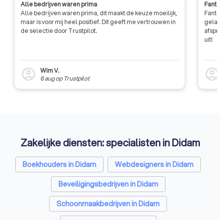
Alle bedrijven waren prima
Fanta
het vaandel hebben staan.
organisatie. Hierdoor
Alle bedrijven waren prima, dit maakt de keuze moeilijk,
Fanta
maken met een bet
maar is voor mij heel positief. Dit geeft me vertrouwen in
gelat
professionele diens
de selectie door Trustpilot.
afspr
kennis heeft van u
uit!
zaken op financieel
daarbuiten.
Wim V.
account_circle
account_circl
6 aug
op
Trustpilot
Zakelijke diensten: specialisten in Didam
Boekhouders in Didam
Webdesigners in Didam
Beveiligingsbedrijven in Didam
Schoonmaakbedrijven in Didam