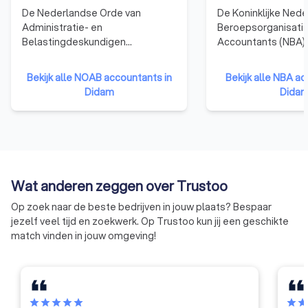
De Nederlandse Orde van
De Koninklijke Ned
Administratie- en
Beroepsorganisatie
Belastingdeskundigen
Accountants (NBA)
(NOAB)richt zich op mkb-
vertegenwoordigt 
bedrijven en ondernemers,
in Nederland en bie
Bekijk alle NOAB accountants in
Bekijk alle NBA ac
ondersteunt
ondersteuning op h
Didam
Dida
administratiekantoren en
opleiding en ontwik
belastingadviseurs, en zorgt
accountant heeft 
ervoor dat zij voldoen aan hoge
opleiding genoten 
kwaliteitsstandaarden. Het grote
boekhouder, en is w
voordeel van een NOAB-
bevoegd om jaarre
boekhouder is dat deze
controleren. Ook k
Wat anderen zeggen over Trustoo
gespecialiseerd is in
accountants vaker 
administratieve en fiscale
en leidinggevende 
Op zoek naar de beste bedrijven in jouw plaats? Bespaar
dienstverlening voor mkb-
vervullen. Accountan
jezelf veel tijd en zoekwerk. Op Trustoo kun jij een geschikte
ondernemers. Ze hebben vaak
aangesloten bij de 
match vinden in jouw omgeving!
praktische ervaring binnen de
opgeleid volgens st
branche, wat aansluit op de
professionele nor
behoeften van jouw
moeten zich houden
onderneming. NOAB-leden
en gedragsrichtlijne
hebben klantgerichtheid hoog in
vastgesteld door 
star
star
star
star
star
star
sta