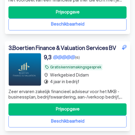
meedenkt. En dat voor een vast bedrag per maand,
zonder verrassingen. Stap nu gratis over.
Prijsopgave
Beschikbaarheid
3
.
Boertien Finance & Valuation Services BV
9,3
(6)
Gratis kennismakingsgesprek
local_offer
Werkgebied Didam
place
4 jaar in bedrijf
timelapse
Zeer ervaren zakelijk financieel adviseur voor het MKB -
businessplan, bedrijfswaardering, aan-/verkoop bedrijf,
werknemersparticipaties, financieel zwaar weer en whoa
trajecten. DGA advisering
Prijsopgave
Beschikbaarheid