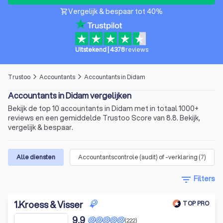
Vergelijk & bespaar tot 40%
shopping_cart
Uitstekend
|
4378
reviews
Trustoo
Accountants
Accountants in Didam
arrow_forward_ios
arrow_forward_ios
Accountants in Didam vergelijken
Bekijk de top 10 accountants in Didam met in totaal 1000+
reviews en een gemiddelde Trustoo Score van 8.8. Bekijk,
vergelijk & bespaar.
Alle diensten
Accountantscontrole (audit) of -verklaring
(
7
)
filter_list
Filters
1
.
Kroess & Visser
TOP PRO
9,9
(222)