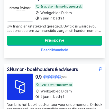
Gratis kennismakingsgesprek
local_offer
Werkgebied Didam
place
9 jaar in bedrijf
timelapse
Uw financiën uitstekend geregeld. Uw tijd is waardevol.
Laat ons daarom uw financiële zorgen uit handen nemen.
De experts van KroessVisser beheren al uw financiële
processen van A tot Z, zodat u met een gerust hart kunt
Prijsopgave
ondernemen. KroessVisser | Finance - Tax - Advisory ☎️
Plan een GRATIS ADVIES
Beschikbaarheid
2
.
Numbr - boekhouders & adviseurs
9,9
(66)
Gratis overstapservice
local_offer
Werkgebied Didam
place
9 jaar in bedrijf
timelapse
Numbr is hét boekhoudkantoor voor ondernemers. Ontdek
het voordeel van een financiële partner die écht met je