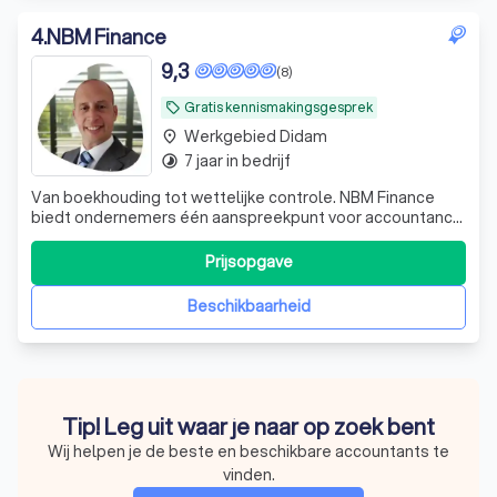
4
.
NBM Finance
9,3
(8)
Gratis kennismakingsgesprek
local_offer
Werkgebied Didam
place
7 jaar in bedrijf
timelapse
Van boekhouding tot wettelijke controle. NBM Finance
biedt ondernemers één aanspreekpunt voor accountancy,
belastingadvies, audits en financieel advies.
Prijsopgave
Beschikbaarheid
Tip! Leg uit waar je naar op zoek bent
Wij helpen je de beste en beschikbare accountants te
vinden.