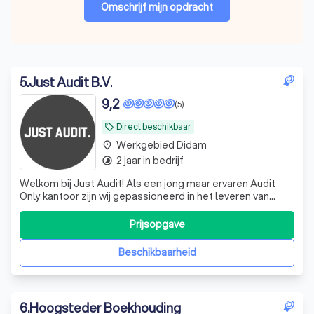
Omschrijf mijn opdracht
5
.
Just Audit B.V.
9,2
(5)
Direct beschikbaar
local_offer
Werkgebied Didam
place
2 jaar in bedrijf
timelapse
Welkom bij Just Audit! Als een jong maar ervaren Audit
Only kantoor zijn wij gepassioneerd in het leveren van
ongeëvenaarde audit- en assurance-diensten aan onze
diverse klantenkring. Ons team van hoogopgeleide
Prijsopgave
professionals combineert diepgaande expertise met een
toegewijde klantgerichte aanpak om
Beschikbaarheid
6
.
Hoogsteder Boekhouding