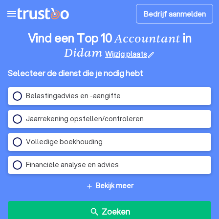
menu
Bedrijf aanmelden
Vind een Top 10
in
Accountant
Didam
Wijzig plaats
edit
Selecteer de dienst die je nodig hebt
Belastingadvies en -aangifte
Jaarrekening opstellen/controleren
Volledige boekhouding
Financiële analyse en advies
Bekijk meer
add
Zoeken
search