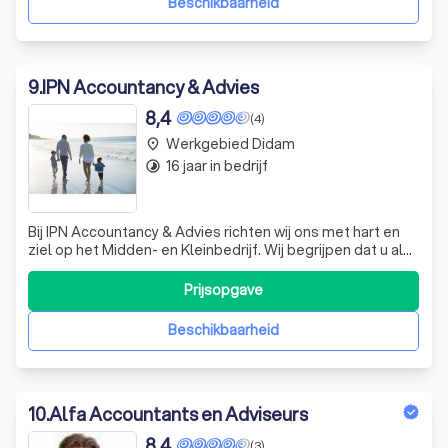
Beschikbaarheid
9
.
IPN Accountancy & Advies
8,4
(4)
Werkgebied Didam
place
16 jaar in bedrijf
timelapse
Bij IPN Accountancy & Advies richten wij ons met hart en
ziel op het Midden- en Kleinbedrijf. Wij begrijpen dat u als
ondernemer behoefte heeft aan een deskundige en
betrouwbare accountant die persoonlijke aandacht hoog
Prijsopgave
in het vaandel draagt. Bij ons staat u centraal, zonder dat u
zich zorgen hoeft
Beschikbaarheid
10
.
Alfa Accountants en Adviseurs
8,4
(3)