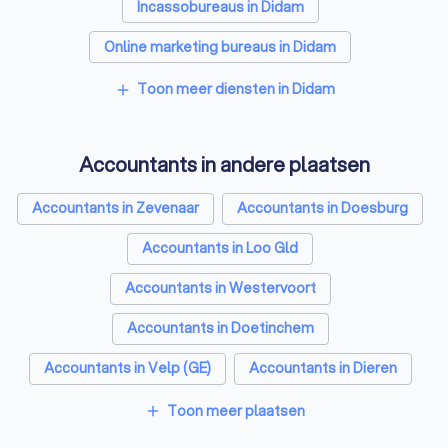
Incassobureaus in Didam
Online marketing bureaus in Didam
Tekstschrijvers in Didam
Vertaalbureaus in Didam
Toon meer diensten in Didam
add
SEO-specialisten in Didam
Accountants in andere plaatsen
Grafisch ontwerpers in Didam
Reclamebureaus in Didam
Accountants in Zevenaar
Accountants in Doesburg
Accountants in Loo Gld
Accountants in Westervoort
Accountants in Doetinchem
Accountants in Velp (GE)
Accountants in Dieren
Accountants in Huissen
Accountants in Rozendaal
Toon meer plaatsen
add