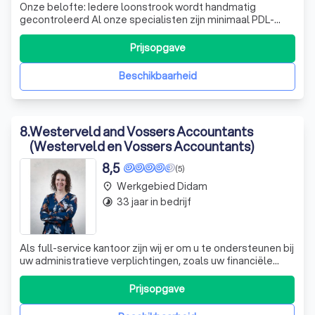
Onze belofte: Iedere loonstrook wordt handmatig
gecontroleerd Al onze specialisten zijn minimaal PDL-
gediplomeerd Je hebt één vast aanspreekpunt Binnen 24
uur reactie op al je vragen
Prijsopgave
Beschikbaarheid
8
.
Westerveld and Vossers Accountants
(Westerveld en Vossers Accountants)
8,5
(5)
Werkgebied Didam
place
33 jaar in bedrijf
timelapse
Als full-service kantoor zijn wij er om u te ondersteunen bij
uw administratieve verplichtingen, zoals uw financiële
administratie en jaarrekening. Wij zijn uw vraagbaak voor
alle ondernemersvragen. Of u nu een bedrijf wilt
Prijsopgave
(ver)kopen of uw vermogen zo optimaal mogelijk wilt
opbouwen, wij staan voor