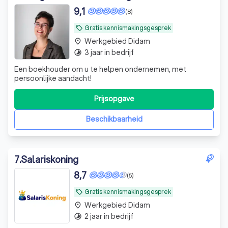
9,1
(8)
Gratis kennismakingsgesprek
local_offer
Werkgebied Didam
place
3 jaar in bedrijf
timelapse
Een boekhouder om u te helpen ondernemen, met
persoonlijke aandacht!
Prijsopgave
Beschikbaarheid
7
.
Salariskoning
8,7
(5)
Gratis kennismakingsgesprek
local_offer
Werkgebied Didam
place
2 jaar in bedrijf
timelapse