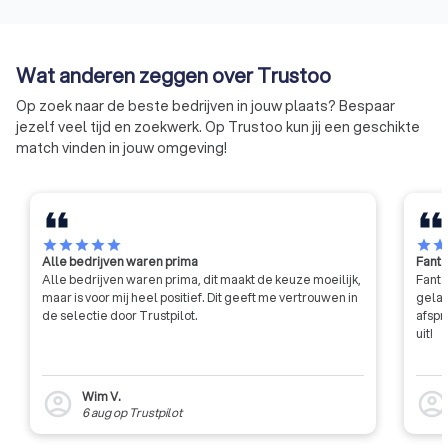
klimaat- en
werkgeverschap.
warmtepompbranche zoals
monteurs, installatiebedrijven,
eigenaren / beheerders van
Wat anderen zeggen over Trustoo
koelinstallaties en de overheid.
Op zoek naar de beste bedrijven in jouw plaats? Bespaar
Ons werk kent drie pijlers:
jezelf veel tijd en zoekwerk. Op Trustoo kun jij een geschikte
bedrijfscertificaten
match vinden in jouw omgeving!
persoonscertificering
kennisoverdracht
star
star
star
star
star
star
sta
Alle bedrijven waren prima
Fanta
Alle bedrijven waren prima, dit maakt de keuze moeilijk,
Fanta
maar is voor mij heel positief. Dit geeft me vertrouwen in
gelat
de selectie door Trustpilot.
afspr
uit!
Wim V.
account_circle
account_circl
6 aug
op
Trustpilot