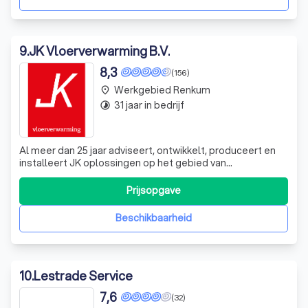
9
.
JK Vloerverwarming B.V.
8,3
(156)
Werkgebied Renkum
place
31 jaar in bedrijf
timelapse
Al meer dan 25 jaar adviseert, ontwikkelt, produceert en
installeert JK oplossingen op het gebied van
afgiftesystemen met lage temperatuur verwarming en
hoge temperatuur comfortkoeling. Vanuit onze vestiging
Prijsopgave
in Ede werken we door heel Nederland met
gespecialiseerde medewerkers. Bekijk hier alle regi
Beschikbaarheid
10
.
Lestrade Service
7,6
(32)