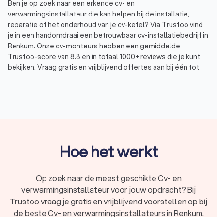
Ben je op zoek naar een erkende cv- en
verwarmingsinstallateur die kan helpen bij de installatie,
reparatie of het onderhoud van je cv-ketel? Via Trustoo vind
je in een handomdraai een betrouwbaar cv-installatiebedrijf in
Renkum. Onze cv-monteurs hebben een gemiddelde
Trustoo-score van 8.8 en in totaal 1000+ reviews die je kunt
bekijken. Vraag gratis en vrijblijvend offertes aan bij één tot
vier cv- en verwarmingsbedrijven in Renkum en vind eenvoudig
de cv- en verwarmingsinstallateur die past bij jouw wensen en
budget.
Wat doet een cv-installateur?
Een cv- en verwarmingsinstallateur is gespecialiseerd in het
Hoe het werkt
plaatsen, onderhouden en repareren van cv-ketels en
verwarmingssystemen. Of je nu een nieuwe cv-ketel wilt
installeren, je bestaande centrale verwarming wilt
Op zoek naar de meest geschikte Cv- en
optimaliseren of op zoek bent naar een oplossing voor een
verwarmingsinstallateur voor jouw opdracht? Bij
storing, een cv-service staat klaar om je te helpen. Trustoo
Trustoo vraag je gratis en vrijblijvend voorstellen op bij
helpt je bij het vergelijken van cv-specialisten in Renkum en
de beste Cv- en verwarmingsinstallateurs in Renkum.