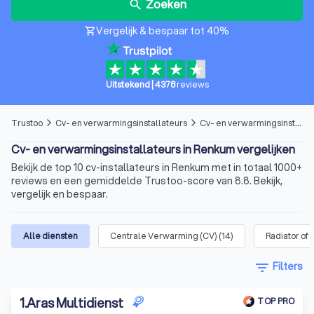
Zoeken
search
Vergelijk & bespaar tot 40%
shopping_cart
Uitstekend
|
4378
reviews
Trustoo
Cv- en verwarmingsinstallateurs
Cv- en verwarmingsinstallateurs in Renkum
arrow_forward_ios
arrow_forward_ios
Cv- en verwarmingsinstallateurs in Renkum vergelijken
Bekijk de top 10 cv-installateurs in Renkum met in totaal 1000+
reviews en een gemiddelde Trustoo-score van 8.8. Bekijk,
vergelijk en bespaar.
Alle diensten
Centrale Verwarming (CV)
(
14
)
Radiator of 
filter_list
Filters
1
.
Aras Multidienst
TOP PRO