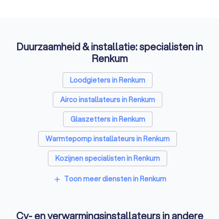
Duurzaamheid & installatie: specialisten in
Renkum
Loodgieters in Renkum
Airco installateurs in Renkum
Glaszetters in Renkum
Warmtepomp installateurs in Renkum
Kozijnen specialisten in Renkum
Zonnepanelen-installateurs in Renkum
Toon meer diensten in Renkum
add
Energielabel adviseurs in Renkum
Cv- en verwarmingsinstallateurs in andere
Thuisbatterij installateurs in Renkum