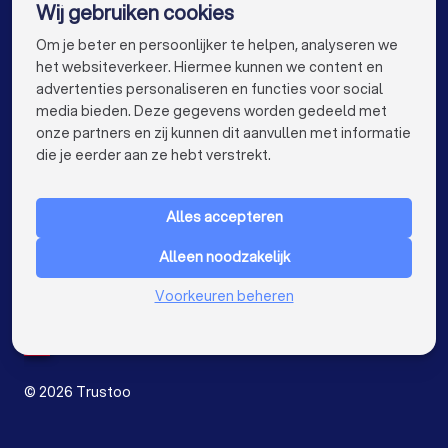
Wij gebruiken cookies
Cv- en verwarmingsinstallateurs in Amsterdam
info@trustoo.nl
Om je beter en persoonlijker te helpen, analyseren we
Cv- en verwarmingsinstallateurs in Rotterdam
het websiteverkeer. Hiermee kunnen we content en
advertenties personaliseren en functies voor social
Cv- en verwarmingsinstallateurs in Den Haag
media bieden. Deze gegevens worden gedeeld met
onze partners en zij kunnen dit aanvullen met informatie
Cv- en verwarmingsinstallateurs in Utrecht
keyboard_arrow_down
VOOR PARTICULIEREN
die je eerder aan ze hebt verstrekt.
Cv- en verwarmingsinstallateurs in Eindhoven
keyboard_arrow_down
VOOR BEDRIJVEN
Cv- en verwarmingsinstallateurs in Tilburg
Alles accepteren
keyboard_arrow_down
OVER TRUSTOO
Cv- en verwarmingsinstallateurs in Groningen
Alleen noodzakelijk
LAND
Nederland
Cv- en verwarmingsinstallateurs in Almere
Voorkeuren beheren
België
Duitsland
Cv- en verwarmingsinstallateurs in Breda
Spanje
Cv- en verwarmingsinstallateurs in Nijmegen
©
2026
Trustoo
Cv- en verwarmingsinstallateurs in Enschede