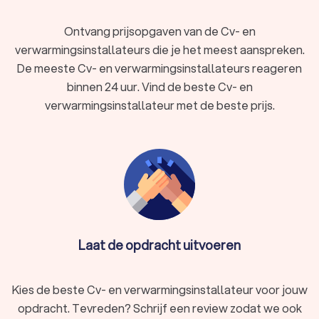
Renkum. Het installeren van nieuwe radiatoren is soms nodig
als je huidige verwarmingssysteem niet effectief meer
Ontvang prijsopgaven van de Cv- en
verwarmt, of als je recent een
warmtepomp hebt
verwarmingsinstallateurs die je het meest aanspreken.
geïnstalleerd
die beter werkt in combinatie met speciale
De meeste Cv- en verwarmingsinstallateurs reageren
radiatoren.
binnen 24 uur. Vind de beste Cv- en
verwarmingsinstallateur met de beste prijs.
Boiler of geiser
Een boiler of geiser zorgt voor een constante toevoer van
warm water in je woning. Of je nu een nieuwe boiler wilt
installeren of je huidige systeem wilt vervangen, Trustoo
biedt oplossingen die aansluiten op jouw specifieke
behoeften. Bekijk onze top 10 verwarmingsinstallateurs in
Renkum voor een veilige en vakkundige installatie.
Laat de opdracht uitvoeren
Keurmerk cv-installateur
Het keurmerk OK-CV bestaat sinds 2020 niet meer, maar
Kies de beste Cv- en verwarmingsinstallateur voor jouw
installateurs moeten tegenwoordig beschikken over een
opdracht. Tevreden? Schrijf een review zodat we ook
Vakmanschap CO-certificaat. Een certificering cv-installateur