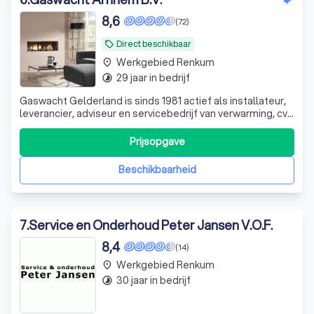
8,6
(72)
Direct beschikbaar
local_offer
Werkgebied Renkum
place
29 jaar in bedrijf
timelapse
Gaswacht Gelderland is sinds 1981 actief als installateur,
leverancier, adviseur en servicebedrijf van verwarming, cv-
ketels en duurzame energie. Wij werken uitsluitend met
gespecialiseerde, ervaren installateurs die de juiste
Prijsopgave
kennis in huis hebben. U kunt bij ons terecht voor advies op
maat op het
Beschikbaarheid
7
.
Service en Onderhoud Peter Jansen V.O.F.
8,4
(14)
Werkgebied Renkum
place
30 jaar in bedrijf
timelapse