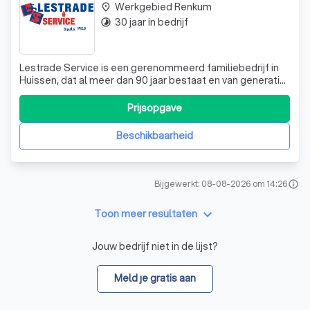
Werkgebied Renkum
place
30 jaar in bedrijf
timelapse
Lestrade Service is een gerenommeerd familiebedrijf in
Huissen, dat al meer dan 90 jaar bestaat en van generatie
op generatie is doorgegeven. Sinds 1968, toen aardgas in
Huissen werd geïntroduceerd, zijn we actief in de service
Prijsopgave
en het onderhoud van verwarming en
warmwaterapparatuur. De derde generat
Beschikbaarheid
Bijgewerkt: 08-08-2026 om 14:26
info
keyboard_arrow_down
Toon meer resultaten
Jouw bedrijf niet in de lijst?
Meld je gratis aan