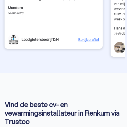
van mijn
Manders
weer aa
10-02-2026
ruim 70 euro oo
werk be
nog een 
Hans Kr
uurtari
14-01-20
AANRAD
Loodgietersbedrijf D.H
Bekijk profiel
Vind de beste cv- en
vewarmingsinstallateur in Renkum via
Trustoo