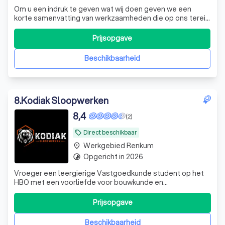
Om u een indruk te geven wat wij doen geven we een
korte samenvatting van werkzaamheden die op ons terein
liggen. Service en onderhoud aan alle merken CV ketels.
Storingen. Renovatie badkamer / toilet, compleet voor u
Prijsopgave
verzorgt. nstallatiewerk CV installatie, s. Vervanging CV ke
Beschikbaarheid
8
.
Kodiak Sloopwerken
8,4
(2)
Direct beschikbaar
local_offer
Werkgebied Renkum
place
Opgericht in 2026
timelapse
Vroeger een leergierige Vastgoedkunde student op het
HBO met een voorliefde voor bouwkunde en
rekenkundige-analyse. Nu zzp’er in de bouw waarbij ik door
verscheidene grote industriële demontage bedrijven
Prijsopgave
wordt ingezet voor pariculiere- dan wel publiekrechtelijke
opdrachtgevers. Door mijn hoge theore
Beschikbaarheid