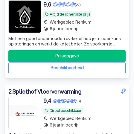
9,6
(27)
Altijd de scherpste prijs
local_offer
Werkgebied Renkum
place
6 jaar in bedrijf
timelapse
Met een goed onderhouden cv-ketel heb je minder kans
op storingen en werkt de ketel beter. Zo voorkom je
problemen met garantie op de ketel en onderdelen. De
fabrikant schrijft voor hoe vaak een ketel onderhouden
Prijsopgave
moet worden. Dit kan wisselen van elk jaar tot elke 2 of 3
jaar. Zo'n voorschrift van
Beschikbaarheid
2
.
Spliethof Vloerverwarming
9,4
(16)
Direct beschikbaar
local_offer
Werkgebied Renkum
place
6 jaar in bedrijf
timelapse