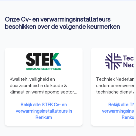
Onze Cv- en verwarmingsinstallateurs
beschikken over de volgende keurmerken
Kwaliteit, veiligheid en
Techniek Nederland
duurzaamheid in de koude &
ondernemersvereni
klimaat en warmtepomp sector
technische dienstv
staan bij STEK centraal. Sinds
installatiebedrijven
1992 maken wij ons sterk om
Bekijk alle STEK Cv- en
technische detailh
Bekijk alle TN
(in)directe emissies in de
verwarmingsinstallateurs in
werken continu aan
verwarmingsinsta
koudetechniek terug te dringen.
Renkum
verbeteren van de k
Renku
Wij zijn er voor alle partijen die in
onze leden te onde
aanraking komen met de koude-,
hun ondernemersc