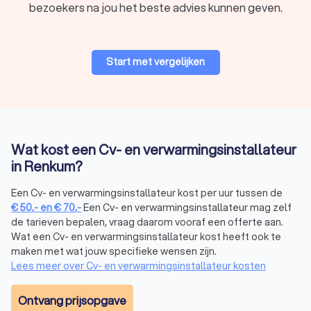
bezoekers na jou het beste advies kunnen geven.
is wettelijk verplicht om te werken met cv-ketels en andere
gasverbrandingsinstallaties. Laat reparaties en onderhoud
aan je cv-ketel dus altijd uitvoeren door een gecertificeerde
cv-installateur. Op Trustoo vind je gecertificeerde
Start met vergelijken
installatiebedrijven in Renkum die jouw cv-ketelonderhoud
veilig en vakkundig uitvoeren.
Cv-installateur in Renkum via Trustoo
Wat kost een Cv- en verwarmingsinstallateur
Op Trustoo vind je erkende cv-installateurs die klaarstaan om
in Renkum?
jou te helpen. Wil je verwarmingsbedrijven in Renkum
vergelijken? Bekijk de Trustoo-score (gemiddeld 8.8) en lees
Een Cv- en verwarmingsinstallateur kost per uur tussen de
de reviews (totaal 1000+) van verschillende cv-specialisten.
€
50
,-
en
€
70
,-
Een Cv- en verwarmingsinstallateur mag zelf
Vraag offertes aan bij maximaal vier bedrijven die je
de tarieven bepalen, vraag daarom vooraf een offerte aan.
aanspreken om ook de kosten te vergelijken. Bij Trustoo vind
Wat een Cv- en verwarmingsinstallateur kost heeft ook te
je gegarandeerd de beste oplossing voor jouw
maken met wat jouw specifieke wensen zijn.
verwarmingsvraag.
Lees meer over Cv- en verwarmingsinstallateur kosten
Ontvang prijsopgave