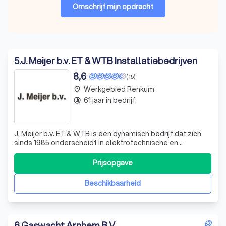
Omschrijf mijn opdracht
5
.
J. Meijer b.v. ET & WTB Installatiebedrijven
8,6
(15)
Werkgebied Renkum
place
61 jaar in bedrijf
timelapse
J. Meijer b.v. ET & WTB is een dynamisch bedrijf dat zich
sinds 1985 onderscheidt in elektrotechnische en
werktuigbouwkundige renovatie- en
serviceonderhoudswerkzaamheden. Wij bedienen een
Prijsopgave
breed scala aan klanten, waaronder
woningbouwverenigingen, particulieren, VVE's en
Beschikbaarheid
bouwbedrijven. Onze expertis
6
.
Gaswacht Arnhem B.V.