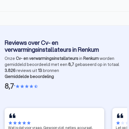
Reviews over Cv- en
verwarmingsinstallateurs in Renkum
Onze
Cv- en verwarmingsinstallateurs
in
Renkum
worden
gemiddeld beoordeeld met een
8,7
gebaseerd op in totaal
3.826
reviews uit
13
bronnen
Gemiddelde beoordeling
8,7
•
star
star
star
star
star_half
star
star
star
star
star
star
star
sta
Wat is dat voor vraag. Gewoon vlot, netjes, accuraat.
Let op !