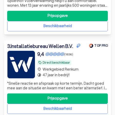
Spliethof Vloerverwarming helpt u aan comfortabel
wonen. Met 13 jaar ervaring en jaarlijks 500 woningen staan
wij voor vakmanschap, betrouwbaarheid en persoonlijke
service.
Prijsopgave
Beschikbaarheid
3
.
Installatiebureau Wellen B.V.
TOP PRO
9,4
(1836)
Direct beschikbaar
local_offer
Werkgebied Renkum
place
47 jaar in bedrijf
timelapse
"
Snelle reactie en afspraak op korte termijn. Dacht goed
mee aan de situatie en kwam met een beter alternatief. Ik
kan dit bedrijf aan iedereen advisere
"
Prijsopgave
Beschikbaarheid