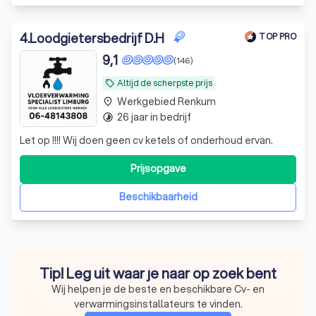
4
.
Loodgietersbedrijf D.H
TOP PRO
9,1
(146)
Altijd de scherpste prijs
local_offer
Werkgebied Renkum
place
26 jaar in bedrijf
timelapse
Let op !!!! Wij doen geen cv ketels of onderhoud ervan.
Prijsopgave
Beschikbaarheid
Tip! Leg uit waar je naar op zoek bent
Wij helpen je de beste en beschikbare Cv- en
verwarmingsinstallateurs te vinden.