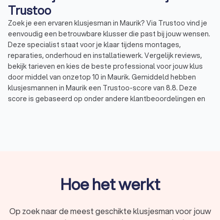
Trustoo
Zoek je een ervaren klusjesman in Maurik? Via Trustoo vind je
eenvoudig een betrouwbare klusser die past bij jouw wensen.
Deze specialist staat voor je klaar tijdens montages,
reparaties, onderhoud en installatiewerk. Vergelijk reviews,
bekijk tarieven en kies de beste professional voor jouw klus
door middel van onzetop 10 in Maurik. Gemiddeld hebben
klusjesmannen in Maurik een Trustoo-score van 8.8. Deze
score is gebaseerd op onder andere klantbeoordelingen en
ervaring. Daarnaast is onze Trustoo-score ook geheel
onafhankelijk, waardoor je altijd een betrouwbaar klusbedrijf
vindt.
Wat doet een klusbedrijf?
Een klusbedrijf in Maurik helpt bij verschillende
Hoe het werkt
werkzaamheden in en rondom je woning of bedrijfspand. Een
ervaren klusser in Maurik voert zowel kleine reparaties als
grotere projecten vakkundig uit. Wil je een klus uitbesteden?
Op zoek naar de meest geschikte klusjesman voor jouw