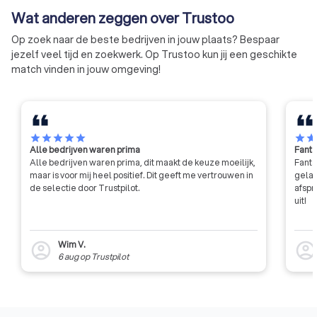
deskundige toetsing op
bedrijven het VSR-K
Wat anderen zeggen over Trustoo
belangrijke zaken in de wet- en
volledig toepassen
regelgeving.
Op zoek naar de beste bedrijven in jouw plaats? Bespaar
jezelf veel tijd en zoekwerk. Op Trustoo kun jij een geschikte
match vinden in jouw omgeving!
star
star
star
star
star
star
sta
Alle bedrijven waren prima
Fanta
Alle bedrijven waren prima, dit maakt de keuze moeilijk,
Fanta
maar is voor mij heel positief. Dit geeft me vertrouwen in
gelat
de selectie door Trustpilot.
afspr
uit!
Wim V.
account_circle
account_circl
6 aug
op
Trustpilot