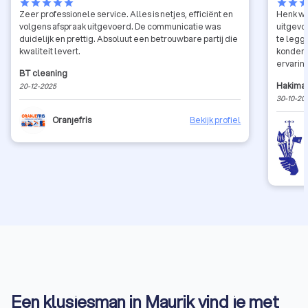
star
star
star
star
star
star
star
sta
Zeer professionele service. Alles is netjes, efficiënt en
Henk wa
volgens afspraak uitgevoerd. De communicatie was
uitgevoe
duidelijk en prettig. Absoluut een betrouwbare partij die
te legg
kwaliteit levert.
konden 
ervarin
BT cleaning
raden H
Hakima
20-12-2025
30-10-20
Oranjefris
Bekijk profiel
Een klusjesman in Maurik vind je met