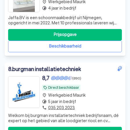
Werkgebied Maurik
place
4 jaar in bedrijf
timelapse
Jaffa.BV is een schoonmaakbedrijf uit Nijmegen,
opgericht in mei 2022. Met 10 professionals leveren wij
betrouwbare, zorgvuldige schoonmaak voor bedrijven en
particulieren. Schoon tot in detail.
Prijsopgave
Beschikbaarheid
8
.
burgman installatietechniek
8,7
(890)
Direct beschikbaar
local_offer
Werkgebied Maurik
place
5 jaar in bedrijf
timelapse
035 203 2023
phone
Welkom bij burgman installatietechniek bedrijfsnaam, dé
expert op het gebied van alle loodgieter riool en cv
klussen en staan wij bekend om onze betrouwbare en