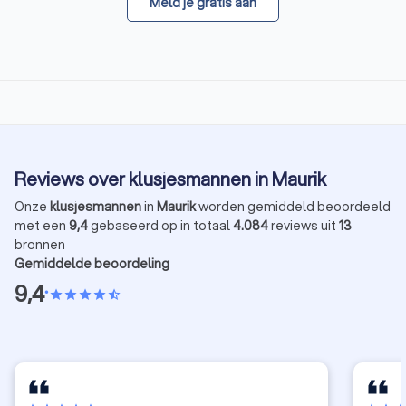
Meld je gratis aan
Reviews over klusjesmannen in Maurik
Onze
klusjesmannen
in
Maurik
worden gemiddeld beoordeeld
met een
9,4
gebaseerd op in totaal
4.084
reviews uit
13
bronnen
Gemiddelde beoordeling
9,4
•
star
star
star
star
star_half