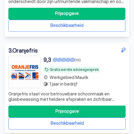
onderscheidt door zijn uitmuntende vakmanschap en oog
voor detail. Wij zijn trots op ons werk en streven ernaar om
elke klus tot een succes te maken. Of het nu gaat om het
Prijsopgave
schilderen van een kantoorruimte of het uitvoeren van
buitenschilderwerk
Beschikbaarheid
3
.
Oranjefris
9,3
(10)
Gratis eerste adviesgesprek
local_offer
Werkgebied Maurik
place
1 jaar in bedrijf
timelapse
Oranjefris staat voor betrouwbare schoonmaak en
glasbewassing met heldere afspraken en zichtbaar
resultaat.
Prijsopgave
Beschikbaarheid