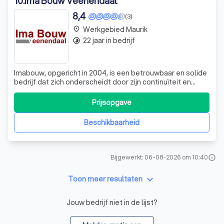
10
.
Ima Bouw Veenendaal
8,4
(3)
Werkgebied Maurik
place
22 jaar in bedrijf
timelapse
Imabouw, opgericht in 2004, is een betrouwbaar en solide
bedrijf dat zich onderscheidt door zijn continuïteit en
prettige werkomgeving. Wij geloven in het principe dat
een afspraak een afspraak is. Dit betekent dat we werken
Prijsopgave
met korte communicatielijnen, direct contact met de
betrokkenen en maatwerk
Beschikbaarheid
Bijgewerkt: 06-08-2026 om 10:40
info
keyboard_arrow_down
Toon meer resultaten
Jouw bedrijf niet in de lijst?