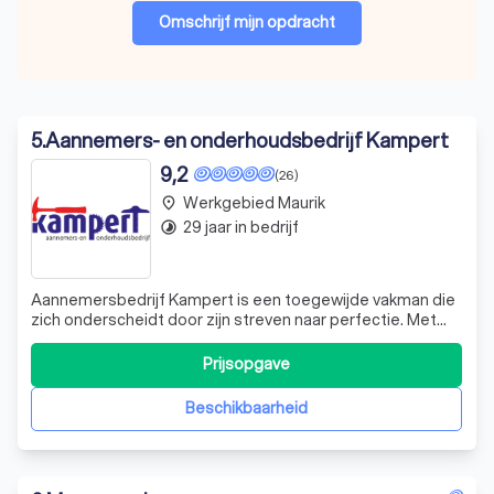
Omschrijf mijn opdracht
5
.
Aannemers- en onderhoudsbedrijf Kampert
9,2
(26)
Werkgebied Maurik
place
29 jaar in bedrijf
timelapse
Aannemersbedrijf Kampert is een toegewijde vakman die
zich onderscheidt door zijn streven naar perfectie. Met
een onwrikbare toewijding aan kwaliteit, gaat hij altijd een
stap verder dan anderen. "Voor mij moet een opdracht
Prijsopgave
helemaal af zijn," zegt Kampert, die zichzelf als een
veeleisende profession
Beschikbaarheid