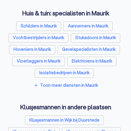
Huis & tuin: specialisten in Maurik
Schilders in Maurik
Aannemers in Maurik
Vochtbestrijders in Maurik
Stukadoors in Maurik
Hoveniers in Maurik
Gevelspecialisten in Maurik
Vloerleggers in Maurik
Elektriciens in Maurik
Isolatiebedrijven in Maurik
Ongediertebestrijders in Maurik
Toon meer diensten in Maurik
add
Architecten in Maurik
Klusjesmannen in andere plaatsen
Zonwering specialisten in Maurik
Badkamer installateurs in Maurik
Klusjesmannen in Wijk bij Duurstede