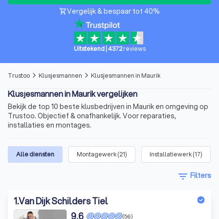
Vergelijk & bespaar tot 40%
shopping_cart
Uitstekend
|
4372
reviews
Trustoo
Klusjesmannen
Klusjesmannen in Maurik
arrow_forward_ios
arrow_forward_ios
Klusjesmannen in Maurik vergelijken
Bekijk de top 10 beste klusbedrijven in Maurik en omgeving op
Trustoo. Objectief & onafhankelijk. Voor reparaties,
installaties en montages.
Alle diensten
Montagewerk
(
21
)
Installatiewerk
(
17
)
filter_list
Filters
1
.
Van Dijk Schilders Tiel
9,6
(56)