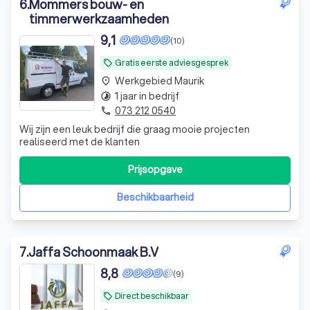
6
.
Mommers bouw- en
timmerwerkzaamheden
9,1
(10)
Gratis eerste adviesgesprek
local_offer
Werkgebied Maurik
place
1 jaar in bedrijf
timelapse
073 212 0540
phone
Wij zijn een leuk bedrijf die graag mooie projecten
realiseerd met de klanten
Prijsopgave
Beschikbaarheid
7
.
Jaffa Schoonmaak B.V
8,8
(9)
Direct beschikbaar
local_offer