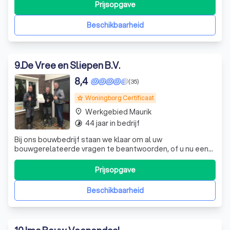
kwalitatieve dienstverlening. Bij burgman
Prijsopgave
installatietechniek bedrijfsnaam zijn we gespecialiseerd in
verschillende soorten klussen, waaro
Beschikbaarheid
9
.
De Vree en Sliepen B.V.
8,4
(35)
Woningborg Certificaat
grade
Werkgebied Maurik
place
44 jaar in bedrijf
timelapse
Bij ons bouwbedrijf staan we klaar om al uw
bouwgerelateerde vragen te beantwoorden, of u nu een
particulier of ondernemer bent, of het nu gaat om
nieuwbouw of renovatie. Met specialisten in alle aspecten
Prijsopgave
van bouw en verbouw, beheersen we het gehele
bouwtraject en bieden we u één aanspreekpunt voor
Beschikbaarheid