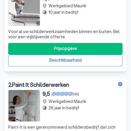
Werkgebied Maurik
place
10 jaar in bedrijf
timelapse
Voor al uw schilderwerkzaamheden binnen en buiten. Bel
voor een vrijblijvende offerte.
Prijsopgave
Beschikbaarheid
2
.
Paint It Schilderwerken
9,5
(45)
Werkgebied Maurik
place
26 jaar in bedrijf
timelapse
Paint-It is een gerenommeerd schildersbedrijf dat zich