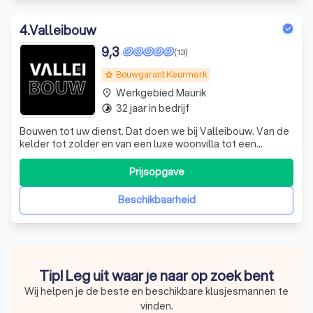
4
.
Valleibouw
9,3
(13)
Bouwgarant Keurmerk
grade
Werkgebied Maurik
place
32 jaar in bedrijf
timelapse
Bouwen tot uw dienst. Dat doen we bij Valleibouw. Van de
kelder tot zolder en van een luxe woonvilla tot een
praktisch kantoorpand. Wij gaan voor topkwaliteit. Een huis
moet knus zijn, een thuis zijn, maar ook af. Dát is
Prijsopgave
rustgevend. We gaan ervoor bij Valleibouw. We zijn pas
tevreden als u onbezorgd
Beschikbaarheid
Tip! Leg uit waar je naar op zoek bent
Wij helpen je de beste en beschikbare klusjesmannen te
vinden.