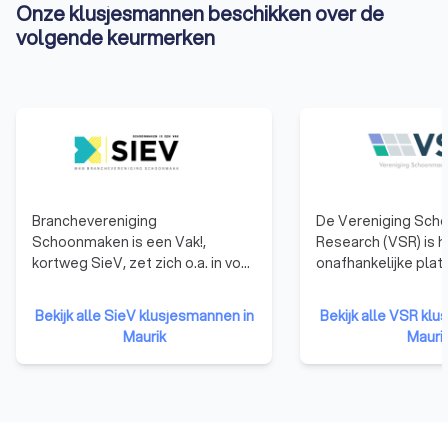
Onze klusjesmannen beschikken over de
volgende keurmerken
Branchevereniging
De Vereniging Sch
Schoonmaken is een Vak!,
Research (VSR) is h
kortweg SieV, zet zich o.a. in voor
onafhankelijke plat
een betere CAO,
professioneel sch
inkoopvoordelen voor leden bij
Vereniging Schoo
Bekijk alle SieV klusjesmannen in
Bekijk alle VSR kl
diverse partners en leveranciers
Research (VSR) heef
Maurik
Mauri
en bevordert de kennisdeling en
VSR-keurmerk geïnt
samenwerking tussen leden.
de markt wordt he
SieV geeft
regelmatig onjuist 
schoonmaakbedrijven het SieV-
toegepast. Met het
keurmerk door onafhankelijke en
laat de vereniging 