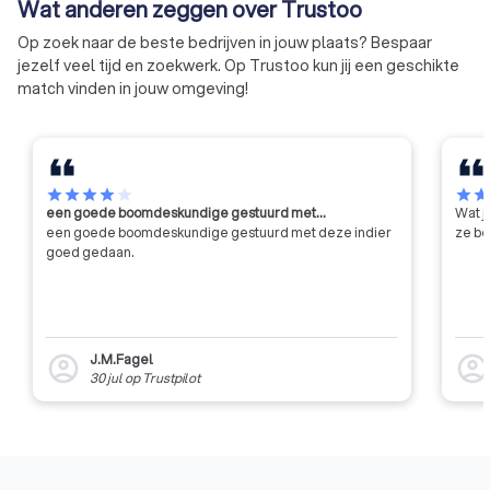
Wat anderen zeggen over Trustoo
bij jou in de buurt.
Op zoek naar de beste bedrijven in jouw plaats? Bespaar
jezelf veel tijd en zoekwerk. Op Trustoo kun jij een geschikte
match vinden in jouw omgeving!
star
star
star
star
star
star
sta
een goede boomdeskundige gestuurd met…
Wat j
een goede boomdeskundige gestuurd met deze indier
ze be
goed gedaan.
J.M.Fagel
account_circle
account_circl
30 jul
op
Trustpilot