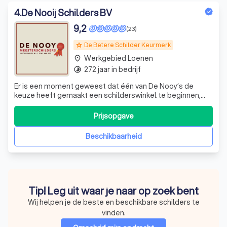
4
.
De Nooij Schilders BV
9,2
(23)
De Betere Schilder Keurmerk
grade
Werkgebied Loenen
place
272 jaar in bedrijf
timelapse
Er is een moment geweest dat één van De Nooy’s de
keuze heeft gemaakt een schilderswinkel te beginnen,
niet wetende wat hij teweeg zou brengen. Vanaf dat ene
moment in 1754 is er veel veranderd binnen het bedrijf en
Prijsopgave
de markt, maar in ieder geval één ding is hetzelfde
gebleven: schilderen is een vak,
Beschikbaarheid
Tip! Leg uit waar je naar op zoek bent
Wij helpen je de beste en beschikbare schilders te
vinden.