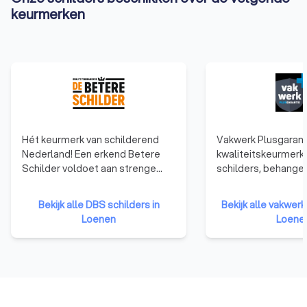
keurmerken
Hét keurmerk van schilderend
Vakwerk Plusgaranti
Nederland! Een erkend Betere
kwaliteitskeurmerk
Schilder voldoet aan strenge
schilders, behanger
toelatingseisen en geeft
glaszetters en
opdrachtgevers de garantie dat
onderhoudsbedrijve
Bekijk alle DBS schilders in
Bekijk alle vakwerk
ze gekozen hebben voor een
Nederland. Om dit 
Loenen
Loene
echte vakman. Die trots is op zijn
mogen voeren, moe
vak en gaat voor het beste
voldoen aan streng
resultaat. Omdat ze ons motto
kwaliteitseisen. De 
onderschrijven: TROTS OP ONS
en ruim 500 vakbedr
VAK!
dit niveau. Er is dus 
bedrijf met Vakwer