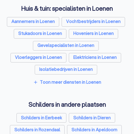
Huis & tuin: specialisten in Loenen
Aannemers in Loenen
Vochtbestrijders in Loenen
Stukadoors in Loenen
Hoveniers in Loenen
Gevelspecialisten in Loenen
Vloerleggers in Loenen
Elektriciens in Loenen
Isolatiebedrijven in Loenen
Ongediertebestrijders in Loenen
Toon meer diensten in Loenen
add
Architecten in Loenen
Schilders in andere plaatsen
Zonwering specialisten in Loenen
Badkamer installateurs in Loenen
Schilders in Eerbeek
Schilders in Dieren
Traprenovatie bedrijven in Loenen
Schilders in Rozendaal
Schilders in Apeldoorn