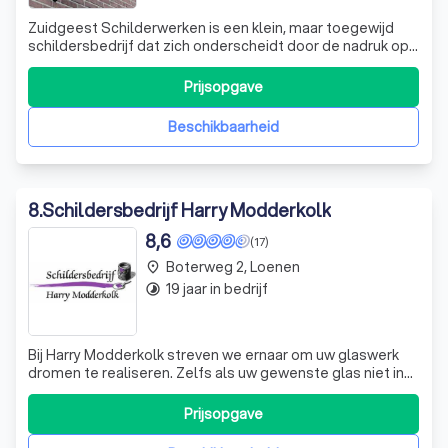
Zuidgeest Schilderwerken is een klein, maar toegewijd
schildersbedrijf dat zich onderscheidt door de nadruk op
kwaliteit. Wij zijn gespecialiseerd in het onderhoud van
kwetsbare delen van uw woning, zoals kozijnen, ramen,
Prijsopgave
deuren, boeidelen, deklijsten en garagedeuren. Ons
motto is "droog hout rot ni
Beschikbaarheid
8
.
Schildersbedrijf Harry Modderkolk
8,6
(17)
Boterweg 2, Loenen
place
19 jaar in bedrijf
timelapse
Bij Harry Modderkolk streven we ernaar om uw glaswerk
dromen te realiseren. Zelfs als uw gewenste glas niet in
onze uitgebreide voorraad van 75 monsters te vinden is,
rusten we niet voordat we het hebben gevonden. Let op,
Prijsopgave
we zijn gevestigd in Loenen en nemen momenteel geen
werk buiten dit gebied aan