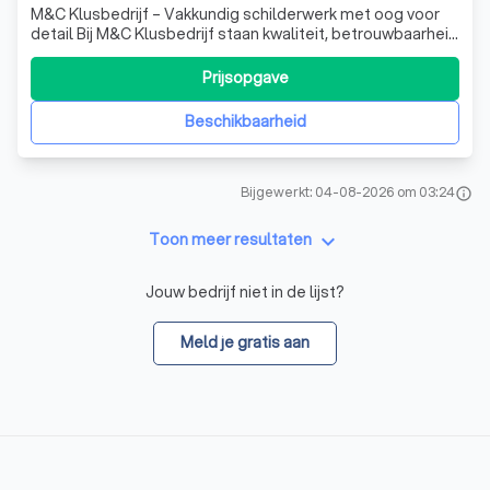
M&C Klusbedrijf – Vakkundig schilderwerk met oog voor
detail Bij M&C Klusbedrijf staan kwaliteit, betrouwbaarheid
en een nette afwerking centraal. Wij verzorgen
professioneel schilderwerk voor zowel particuliere als
Prijsopgave
zakelijke klanten. Of het nu gaat om het schilderen van
binnenruimtes, muren, plafo
Beschikbaarheid
Bijgewerkt: 04-08-2026 om 03:24
info
keyboard_arrow_down
Toon meer resultaten
Jouw bedrijf niet in de lijst?
Meld je gratis aan