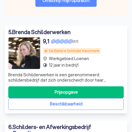
Omschrijf mijn opdracht
5
.
Brenda Schilderwerken
9,1
(57)
De Betere Schilder Keurmerk
grade
Werkgebied Loenen
place
12 jaar in bedrijf
timelapse
Brenda Schilderwerken is een gerenommeerd
schildersbedrijf dat zich onderscheidt door haar
vakmanschap en creativiteit. Met een passie voor
schilderwerk en een scherp oog voor detail, bieden wij een
Prijsopgave
breed scala aan diensten, waaronder binnen- en
buitenschilderwerk en behangwerkzaamheden. Onze
Beschikbaarheid
expert
6
.
Schilders- en Afwerkingsbedrijf