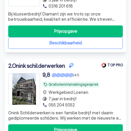
3 jaar in bedrijf
timelapse
Waarom een professionele schilder in
0316 201 618
phone
Loenen inhuren?
Bij klussenbedrijf Diamant zijn we trots op onze
betrouwbaarheid, kwaliteit en efficiëntie. We streven
Welke soorten schilderwerk zijn er?
ernaar om elke klus op tijd en binnen het budget af te
Ontdek de mogelijkheden
ronden, zonder concessies te doen aan de kwaliteit van
Prijsopgave
het werk. Voor diensten zoals timmerwerk, schilderwerk,
Wat kost een schilder?
loodgieterij, elektrische insta
Beschikbaarheid
2
.
Onink schilderwerken
TOP PRO
9,8
(47)
Gratis kennismakingsgesprek
local_offer
Werkgebied Loenen
place
7 jaar in bedrijf
timelapse
055 204 5052
phone
Onink Schilderwerken is een familie bedrijf met daarin
gediplomeerde schilders. Wij werken met de nieuwste en
beste producten om zo uw woning het beste resultaat te
geven.
Prijsopgave