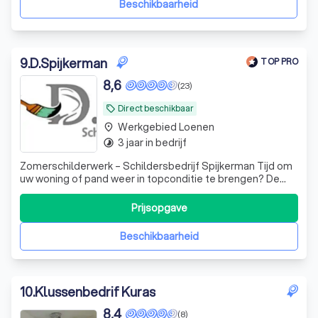
Beschikbaarheid
9
.
D.Spijkerman
TOP PRO
8,6
(23)
Direct beschikbaar
local_offer
Werkgebied Loenen
place
3 jaar in bedrijf
timelapse
Zomerschilderwerk – Schildersbedrijf Spijkerman Tijd om
uw woning of pand weer in topconditie te brengen? De
zomer is dé periode voor buitenschilderwerk.
Schildersbedrijf Spijkerman zorgt voor een strak,
Prijsopgave
duurzaam resultaat dat uw woning beschermt tegen weer
en wind. Wij werken met oog voor detail en
Beschikbaarheid
10
.
Klussenbedrif Kuras
8,4
(8)