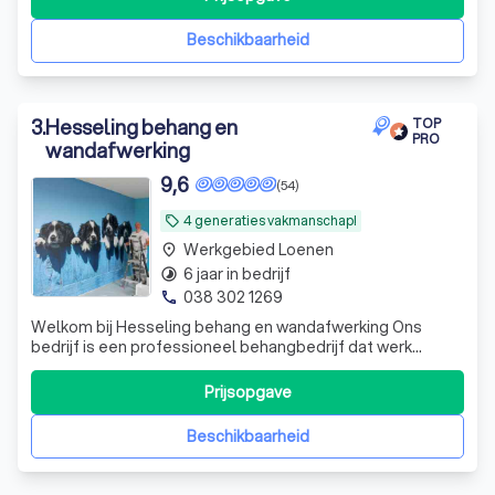
Beschikbaarheid
3
.
Hesseling behang en
TOP
PRO
wandafwerking
9,6
(54)
4 generaties vakmanschap!
local_offer
Werkgebied Loenen
place
6 jaar in bedrijf
timelapse
038 302 1269
phone
Welkom bij Hesseling behang en wandafwerking Ons
bedrijf is een professioneel behangbedrijf dat werk
verzorgt voor zowel particulieren als bedrijven. Van vader
op zoon, al 4 generaties vakmanschap!
Prijsopgave
Beschikbaarheid