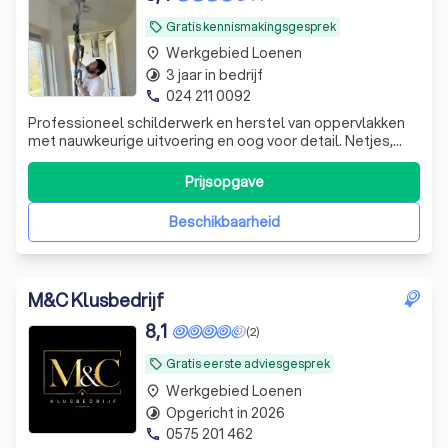
Gratis kennismakingsgesprek
local_offer
Werkgebied Loenen
place
3 jaar in bedrijf
timelapse
024 211 0092
phone
Professioneel schilderwerk en herstel van oppervlakken
met nauwkeurige uitvoering en oog voor detail. Netjes,
kwalitatief en duurzaam. Neem contact met ons op — bel
of stuur een bericht.
Prijsopgave
Beschikbaarheid
M&C Klusbedrijf
8,1
(2)
Gratis eerste adviesgesprek
local_offer
Werkgebied Loenen
place
Opgericht in 2026
timelapse
0575 201 462
phone