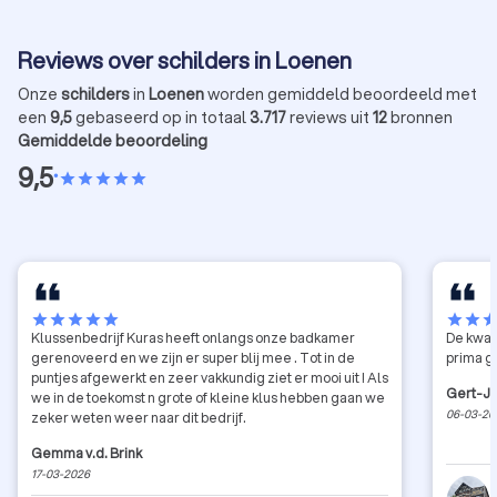
Reviews over schilders in Loenen
Onze
schilders
in
Loenen
worden gemiddeld beoordeeld met
een
9,5
gebaseerd op in totaal
3.717
reviews uit
12
bronnen
Gemiddelde beoordeling
9,5
•
star
star
star
star
star
star
star
star
star
star
star
star
sta
Klussenbedrijf Kuras heeft onlangs onze badkamer
De kwali
gerenoveerd en we zijn er super blij mee . Tot in de
prima g
puntjes afgewerkt en zeer vakkundig ziet er mooi uit ! Als
Gert-Ja
we in de toekomst n grote of kleine klus hebben gaan we
06-03-20
zeker weten weer naar dit bedrijf.
Gemma v.d. Brink
17-03-2026