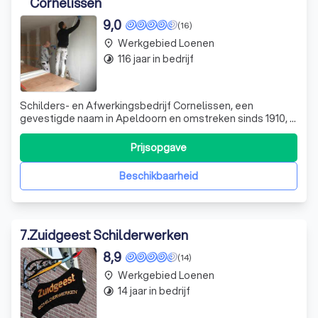
Cornelissen
9,0
(16)
Werkgebied Loenen
place
116 jaar in bedrijf
timelapse
Schilders- en Afwerkingsbedrijf Cornelissen, een
gevestigde naam in Apeldoorn en omstreken sinds 1910, is
uw betrouwbare partner voor al uw schilder- en
afwerkingsbehoeften. Of het nu gaat om jaarlijks
Prijsopgave
onderhoud, een complete make-over, een grootschalige
renovatie, nieuwbouw of een project, wij staa
Beschikbaarheid
7
.
Zuidgeest Schilderwerken
8,9
(14)
Werkgebied Loenen
place
14 jaar in bedrijf
timelapse