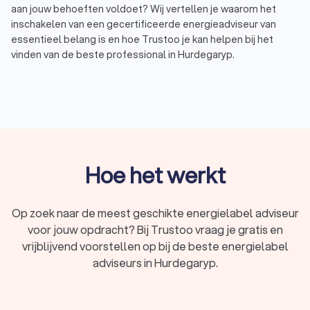
aan jouw behoeften voldoet? Wij vertellen je waarom het
inschakelen van een gecertificeerde energieadviseur van
essentieel belang is en hoe Trustoo je kan helpen bij het
vinden van de beste professional in Hurdegaryp.
Waarom een gecertificeerde energielabel
adviseur inschakelen?
Een energielabel is een belangrijk document bij de verkoop of
verhuur van je woning. Het laat potentiële kopers of huurders
Hoe het werkt
zien hoe energiezuinig je woning is. Het verkrijgen van een
energielabel vereist echter expertise en kennis van
energieprestaties en -efficiëntie. Daarom is het inschakelen
Op zoek naar de meest geschikte energielabel adviseur
van een gecertificeerde energielabel adviseur van essentieel
voor jouw opdracht? Bij Trustoo vraag je gratis en
belang. Via Trustoo kun je eenvoudig vier offertes van
gecertificeerde energielabel adviseurs in Hurdegaryp
vrijblijvend voorstellen op bij de beste energielabel
vergelijken. Zo vind je de beste professional in Hurdegaryp die
adviseurs in Hurdegaryp.
aansluit bij jouw behoeften.