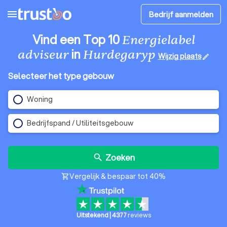
menu
Bedrijf aanmelden
Vind een Top 10
Energielabel
in
adviseur
Hurdegaryp
Wijzig plaats
edit
Selecteer het type gebouw
Woning
Bedrijfspand / Utiliteitsgebouw
Zoeken
search
Vergelijk & bespaar tot 40%
shopping_cart
Uitstekend
|
4377
reviews