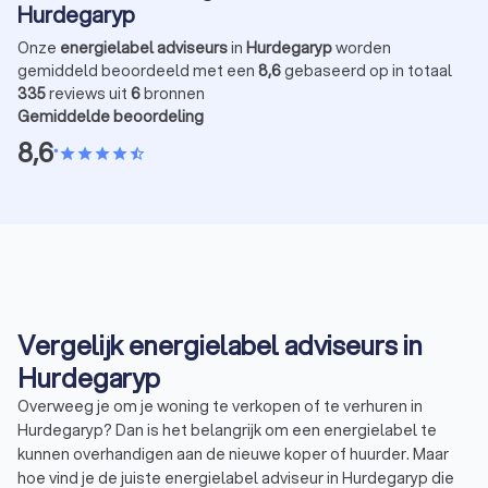
Hurdegaryp
Onze
energielabel adviseurs
in
Hurdegaryp
worden
gemiddeld beoordeeld met een
8,6
gebaseerd op in totaal
335
reviews uit
6
bronnen
Gemiddelde beoordeling
8,6
•
star
star
star
star
star_half
Vergelijk energielabel adviseurs in
Hurdegaryp
Overweeg je om je woning te verkopen of te verhuren in
Hurdegaryp? Dan is het belangrijk om een energielabel te
kunnen overhandigen aan de nieuwe koper of huurder. Maar
hoe vind je de juiste energielabel adviseur in Hurdegaryp die