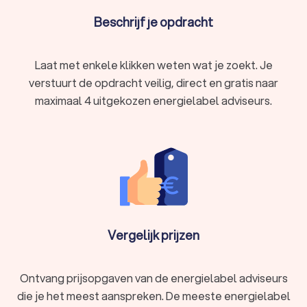
Trustoo maakt het eenvoudig om energielabel adviseurs in
Beschrijf je opdracht
Hurdegaryp te vergelijken en de beste aanbiedingen te
vinden. Je kunt eenvoudig offertes aanvragen bij
verschillende adviseurs in Hurdegaryp en de prijzen, ervaring
Laat met enkele klikken weten wat je zoekt. Je
en beoordelingen vergelijken. Zo ben je verzekerd van een
gecertificeerde energielabel adviseur in Hurdegaryp die je
verstuurt de opdracht veilig, direct en gratis naar
kan helpen bij het verkrijgen van het energielabel voor je
maximaal 4 uitgekozen energielabel adviseurs.
woning.
Vergelijk prijzen
Ontvang prijsopgaven van de energielabel adviseurs
die je het meest aanspreken. De meeste energielabel