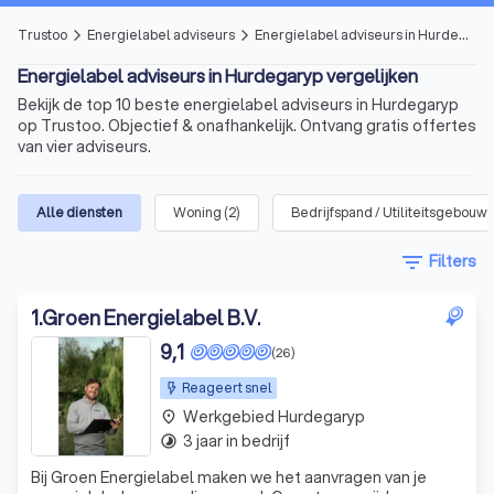
Trustoo
Energielabel adviseurs
Energielabel adviseurs in Hurdegaryp
arrow_forward_ios
arrow_forward_ios
Energielabel adviseurs in Hurdegaryp vergelijken
Bekijk de top 10 beste energielabel adviseurs in Hurdegaryp
op Trustoo. Objectief & onafhankelijk. Ontvang gratis offertes
van vier adviseurs.
Alle diensten
Woning
(
2
)
Bedrijfspand / Utiliteitsgebouw
(
filter_list
Filters
1
.
Groen Energielabel B.V.
9,1
(26)
Reageert snel
Werkgebied Hurdegaryp
place
3 jaar in bedrijf
timelapse
Bij Groen Energielabel maken we het aanvragen van je