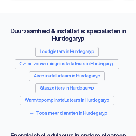
Duurzaamheid & installatie: specialisten in
Hurdegaryp
Loodgieters in Hurdegaryp
Cv- en verwarmingsinstallateurs in Hurdegaryp
Airco installateurs in Hurdegaryp
Glaszetters in Hurdegaryp
Warmtepomp installateurs in Hurdegaryp
Kozijnen specialisten in Hurdegaryp
Toon meer diensten in Hurdegaryp
add
Zonnepanelen-installateurs in Hurdegaryp
Energielabel adviseurs in andere plaatsen