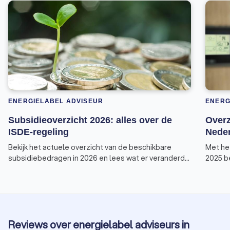
ENERGIELABEL ADVISEUR
ENERG
Subsidieoverzicht 2026: alles over de
Overz
ISDE-regeling
Neder
Bekijk het actuele overzicht van de beschikbare
Met he
subsidiebedragen in 2026 en lees wat er veranderd
2025 be
is aan de voorwaarden van de ISDE-regeling.
subsid
zoals 
Deze v
Invest
energie
Reviews over energielabel adviseurs in
overzic