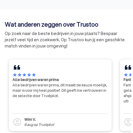
Wat anderen zeggen over Trustoo
Op zoek naar de beste bedrijven in jouw plaats? Bespaar
jezelf veel tijd en zoekwerk. Op Trustoo kun jij een geschikte
match vinden in jouw omgeving!
star
star
star
star
star
star
sta
Alle bedrijven waren prima
Fanta
Alle bedrijven waren prima, dit maakt de keuze moeilijk,
Fanta
maar is voor mij heel positief. Dit geeft me vertrouwen in
gelat
de selectie door Trustpilot.
afspr
uit!
Wim V.
account_circle
account_circl
6 aug
op
Trustpilot