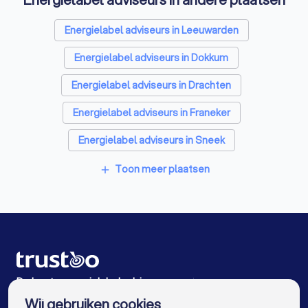
Thuisbatterij installateurs in Hurdegaryp
Energielabel adviseurs in Leeuwarden
Energielabel adviseurs in Dokkum
Energielabel adviseurs in Drachten
Energielabel adviseurs in Franeker
Energielabel adviseurs in Sneek
Energielabel adviseurs in Heerenveen
Toon meer plaatsen
add
Energielabel adviseurs in Joure
Energielabel adviseurs in Leek
Energielabel adviseurs in Rottum (FR)
Energielabel adviseurs in Bolsward
De beste energielabel adviseurs voor jou
Wij gebruiken cookies
Energielabel adviseurs in Amsterdam