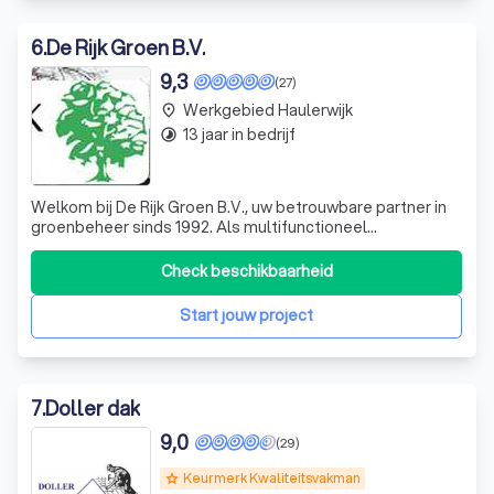
6
.
De Rijk Groen B.V.
9,3
(27)
Werkgebied Haulerwijk
place
13 jaar in bedrijf
timelapse
Welkom bij De Rijk Groen B.V., uw betrouwbare partner in
groenbeheer sinds 1992. Als multifunctioneel
hoveniersbedrijf onderscheiden we ons door onze
vakkundige, gemotiveerde medewerkers en ons
Check beschikbaarheid
uitgebreide, moderne machinepark. We bieden maatwerk,
professionaliteit, persoonlijke aandacht en flexibil
Start jouw project
7
.
Doller dak
9,0
(29)
Keurmerk Kwaliteitsvakman
grade