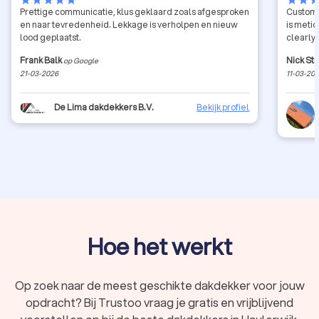
Prettige communicatie, klus geklaard zoals afgesproken
Custome
en naar tevredenheid. Lekkage is verholpen en nieuw
is meti
lood geplaatst.
clearly 
Frank Balk
Nick St
op Google
21-03-2026
11-03-20
De Lima dakdekkers B.V.
Bekijk profiel
Hoe het werkt
Op zoek naar de meest geschikte dakdekker voor jouw
opdracht? Bij Trustoo vraag je gratis en vrijblijvend