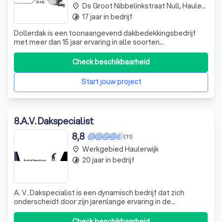
Ds Groot Nibbelinkstraat Null, Haulerwijk
place
17 jaar in bedrijf
timelapse
Dollerdak is een toonaangevend dakbedekkingsbedrijf
met meer dan 15 jaar ervaring in alle soorten
dakbedekking. Wij zijn gespecialiseerd in het leveren van
hoogwaardige dakoplossingen, van bitumineuze
Check beschikbaarheid
dakbedekkingen tot kunststof dakbedekkingen (EPDM).
Onze expertise strekt zich uit tot dakisolatie
Start jouw project
8
.
A.V. Dakspecialist
8,8
(11)
Werkgebied Haulerwijk
place
20 jaar in bedrijf
timelapse
A. V. Dakspecialist is een dynamisch bedrijf dat zich
onderscheidt door zijn jarenlange ervaring in de
dakbranche. Hoewel we een jong bedrijf zijn, hebben we
ons gespecialiseerd in bitumineuze dakbedekking,
Check beschikbaarheid