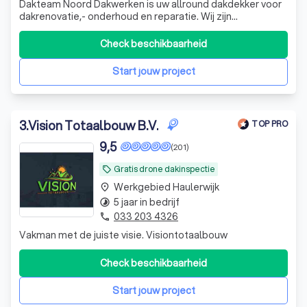
Dakteam Noord Dakwerken is uw allround dakdekker voor
dakrenovatie,- onderhoud en reparatie. Wij zijn
gespecialiseerd in alle daken en voeren alle
werkzaamheden uit. Ook zijn wij gespecialiseerd in : -
Check beschikbaarheid
Platte daken renoveren/repararen - Hellende daken
renoveren/repararen - Pannen daken renoveren/r
Start jouw project
3
.
Vision Totaalbouw B.V.
TOP PRO
9,5
(201)
Gratis drone dakinspectie
local_offer
Werkgebied Haulerwijk
place
5 jaar in bedrijf
timelapse
033 203 4326
phone
Vakman met de juiste visie. Visiontotaalbouw
Check beschikbaarheid
Start jouw project