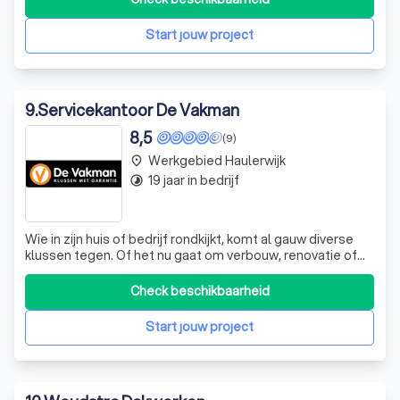
voornamelijk voor kleinere projecten. Of uw dak nu toe is
aan nieuwe dakbedekking door nieuwb
Start jouw project
9
.
Servicekantoor De Vakman
8,5
(9)
Werkgebied Haulerwijk
place
19 jaar in bedrijf
timelapse
Wie in zijn huis of bedrijf rondkijkt, komt al gauw diverse
klussen tegen. Of het nu gaat om verbouw, renovatie of
onderhoud van woningen en bedrijfspanden. De Vakman is
van vele markten thuis. Als u kiest voor De Vakman, dan
Check beschikbaarheid
kiest u voor een veelzijdig klussenbedrijf. U heeft te
maken met één aans
Start jouw project