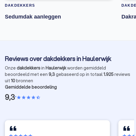
DAKDEKKERS
DAKD
Sedumdak aanleggen
Dakr
Reviews over dakdekkers in Haulerwijk
Onze
dakdekkers
in
Haulerwijk
worden gemiddeld
beoordeeld met een
9,3
gebaseerd op in totaal
1.925
reviews
uit
10
bronnen
Gemiddelde beoordeling
9,3
•
star
star
star
star
star_half
star
star
star
star
star
star
star
sta