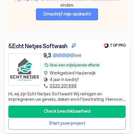
vinden.
Omschrijf mijn opdracht
5
.
Echt Netjes Softwash
TOP PRO
9,3
(98)
Snel een vrijblijvende offerte
local_offer
Werkgebied Haulerwijk
place
4 jaar in bedrijf
timelapse
0320 201 699
phone
Hi, wij zijn Echt Netjes Softwash! Wij reinigen en
impregneren uw gevels, daken en/of bestrating. Hiervoor
kunnen wij gebruik maken van verschillende
reinigingsmethodes zoals Softwash en stoomreiniging.
Check beschikbaarheid
Met softwash wordt uw woning met lage druk gereinigd
dus geen hogedrukreiniging, waardoor uw st
Start jouw project