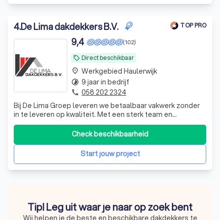
4
.
De Lima dakdekkers B.V.
TOP PRO
9,4
(102)
Direct beschikbaar
local_offer
Werkgebied Haulerwijk
place
9 jaar in bedrijf
timelapse
058 202 2324
phone
Bij De Lima Groep leveren we betaalbaar vakwerk zonder
in te leveren op kwaliteit. Met een sterk team en
efficiënte werkwijze bieden we betrouwbare oplossingen
en een uitstekende service.
Check beschikbaarheid
Start jouw project
Tip! Leg uit waar je naar op zoek bent
Wij helpen je de beste en beschikbare dakdekkers te