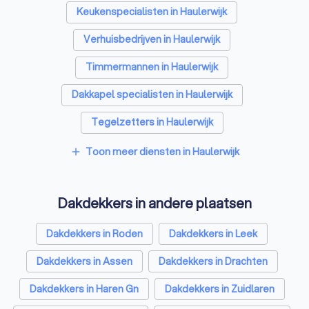
Keukenspecialisten in Haulerwijk
Verhuisbedrijven in Haulerwijk
Timmermannen in Haulerwijk
Dakkapel specialisten in Haulerwijk
Tegelzetters in Haulerwijk
Sloopbedrijven in Haulerwijk
Toon meer diensten in Haulerwijk
add
Dakgootspecialisten in Haulerwijk
Dakdekkers in andere plaatsen
Bouwkundige keurders in Haulerwijk
Opslagruimtes in Haulerwijk
Dakdekkers in Roden
Dakdekkers in Leek
Metselaars in Haulerwijk
Dakdekkers in Assen
Dakdekkers in Drachten
Dakdekkers in Haren Gn
Dakdekkers in Zuidlaren