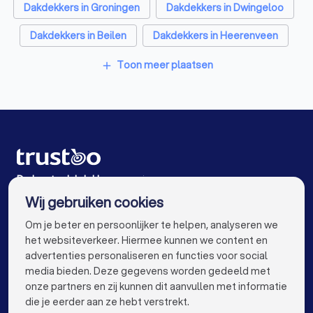
Dakdekkers in Groningen
Dakdekkers in Dwingeloo
Dakdekkers in Beilen
Dakdekkers in Heerenveen
Dakdekkers in Amsterdam
Toon meer plaatsen
add
Dakdekkers in Rotterdam
Dakdekkers in Den Haag
Dakdekkers in Utrecht
Dakdekkers in Eindhoven
Dakdekkers in Tilburg
Dakdekkers in Almere
Dakdekkers in Breda
Dakdekkers in Nijmegen
De beste dakdekkers voor jou
Wij gebruiken cookies
Dakdekkers in Enschede
Dakdekkers in Haarlem
info@trustoo.nl
Om je beter en persoonlijker te helpen, analyseren we
Dakdekkers in Arnhem
Dakdekkers in Amersfoort
het websiteverkeer. Hiermee kunnen we content en
advertenties personaliseren en functies voor social
Dakdekkers in Apeldoorn
Dakdekkers in Den Bosch
media bieden. Deze gegevens worden gedeeld met
onze partners en zij kunnen dit aanvullen met informatie
Dakdekkers in Maastricht
Dakdekkers in Leiden
keyboard_arrow_down
VOOR PARTICULIEREN
die je eerder aan ze hebt verstrekt.