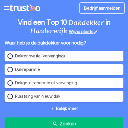
menu
Bedrijf aanmelden
Vind een Top 10
in
Dakdekker
Haulerwijk
Wijzig plaats
edit
Waar heb je de dakdekker voor nodig?
Dakrenovatie (vervanging)
Dakreparatie
Dakgoot reparatie of vervanging
Plaatsing van nieuw dak
Bekijk meer
add
Zoeken
search