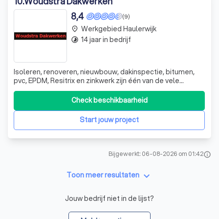
10
.
Woudstra Dakwerken
8,4
(9)
Werkgebied Haulerwijk
place
14 jaar in bedrijf
timelapse
Isoleren, renoveren, nieuwbouw, dakinspectie, bitumen,
pvc, EPDM, Resitrix en zinkwerk zijn één van de vele
specialteiten van Woudstra Dakwerken
Check beschikbaarheid
Start jouw project
Bijgewerkt: 06-08-2026 om 01:42
info
keyboard_arrow_down
Toon meer resultaten
Jouw bedrijf niet in de lijst?