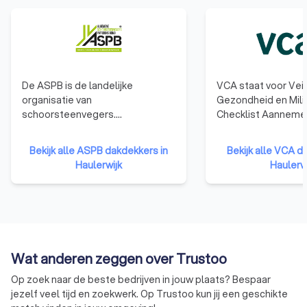
De ASPB is de landelijke
VCA staat voor Veil
organisatie van
Gezondheid en Mili
schoorsteenvegers.
Checklist Aannemer
Schoorsteenvegen is een
behalen van het VC
veelzijdig, ambachtelijk vak. Onze
laten bedrijven zien
Bekijk alle ASPB dakdekkers in
Bekijk alle VCA d
leden zijn gediplomeerd en
en ervaring hebben
Haulerwijk
Haulerw
weten alles van veilig en
gebied van veilig e
verantwoord stoken.
werken en dat het 
betrouwbare opdr
zijn.
Wat anderen zeggen over Trustoo
Op zoek naar de beste bedrijven in jouw plaats? Bespaar
jezelf veel tijd en zoekwerk. Op Trustoo kun jij een geschikte