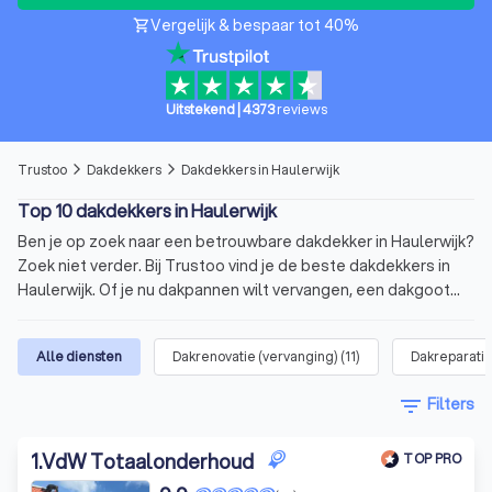
Vergelijk & bespaar tot 40%
shopping_cart
Uitstekend
|
4373
reviews
Trustoo
Dakdekkers
Dakdekkers in Haulerwijk
arrow_forward_ios
arrow_forward_ios
Top 10 dakdekkers in Haulerwijk
Ben je op zoek naar een betrouwbare dakdekker in Haulerwijk?
Zoek niet verder. Bij Trustoo vind je de beste dakdekkers in
Haulerwijk. Of je nu dakpannen wilt vervangen, een dakgoot
wilt repareren of een volledige dakrenovatie nodig hebt, bij
ons ben je er zeker van dat je een allround dakdekker vindt die
Alle diensten
Dakrenovatie (vervanging)
(
11
)
Dakreparati
past bij jouw klus. Op onze website vind je een lijst van de 10
beste dakdekkers in Haulerwijk. Deze top 10 heeft een
filter_list
Filters
gemiddelde score van 8.8 op basis van 1000+ reviews.
Vergelijk vandaag nog vier offertes van dakdekkers in de
1
.
VdW Totaalonderhoud
buurt en kies jouw favoriet.
TOP PRO
Wat is een dakdekker?