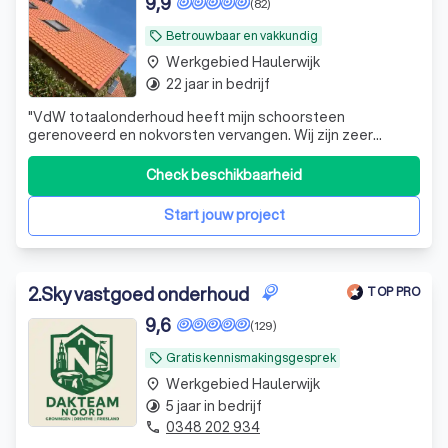
9,9
(82)
Waarom een professionele dakdekker in
Betrouwbaar en vakkundig
local_offer
Haulerwijk?
Werkgebied Haulerwijk
place
22 jaar in bedrijf
timelapse
Welke diensten biedt een dakdekker aan?
"
VdW totaalonderhoud heeft mijn schoorsteen
Hoe vind je een betrouwbare dakdekker in
gerenoveerd en nokvorsten vervangen. Wij zijn zeer
Haulerwijk?
tevreden en raden een samenwerking aan. De kwaliteit is
goed!
"
Check beschikbaarheid
Start jouw project
2
.
Sky vastgoed onderhoud
TOP PRO
9,6
(129)
Gratis kennismakingsgesprek
local_offer
Werkgebied Haulerwijk
place
5 jaar in bedrijf
timelapse
0348 202 934
phone