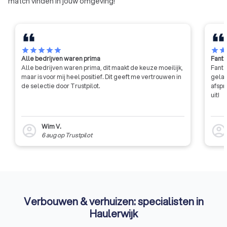
match vinden in jouw omgeving!
star
star
star
star
star
star
sta
Alle bedrijven waren prima
Fanta
Alle bedrijven waren prima, dit maakt de keuze moeilijk,
Fanta
maar is voor mij heel positief. Dit geeft me vertrouwen in
gelat
de selectie door Trustpilot.
afspr
uit!
Wim V.
account_circle
account_circl
6 aug
op
Trustpilot
Verbouwen & verhuizen: specialisten in
Haulerwijk