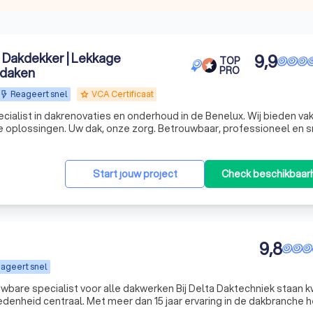
 Dakdekker | Lekkage
9,9
TOP
 daken
PRO
Reageert snel
VCA Certificaat
grade
cialist in dakrenovaties en onderhoud in de Benelux. Wij bieden va
 oplossingen. Uw dak, onze zorg. Betrouwbaar, professioneel en s
Start jouw project
Check beschikbaar
9,8
ageert snel
voor alle dakwerken Bij Delta Daktechniek staan kwaliteit,
denheid centraal. Met meer dan 15 jaar ervaring in de dakbranche 