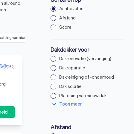
en allround
Aanbevolen
 een
voriet.
Afstand
Score
aatsing van nieuw dak
(
28
)
Dakcoating aanbrengen
(
5
)
Dakgoot r
Dakdekker voor
Dakrenovatie (vervanging)
(162)
Dakreparatie
Dakreiniging of -onderhoud
org
Dakisolatie
Plaatsing van nieuw dak
expand_more
Toon meer
heid
Afstand