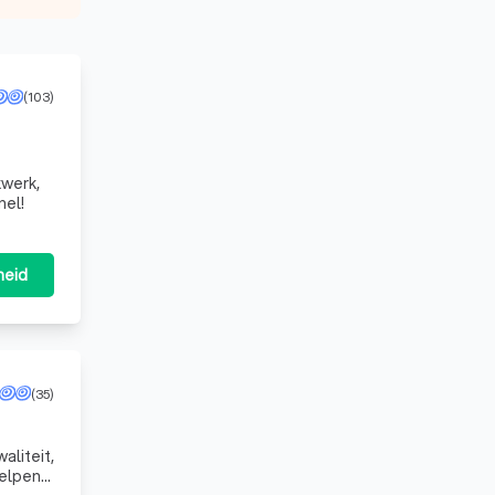
(103)
kwerk,
nel!
heid
(35)
helpen