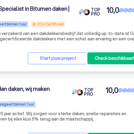
pecialist in Bitumen daken |
10,0
TOP
PRO
ert binnen 1 uur
VCA Certificaat
grade
 verzekerd van een dakdekkersbedrijf dat volledig up-to-date is! 
 gecertificeerde dakdekkers met een schat aan ervaring en een ov
erscheidt? Niet alleen onze passie voor het vak, maar ook onze
Start jouw project
Check beschikbaar
dan daken, wij maken
10,0
TOP
PRO
eageert binnen 1 uur
0 jaar actief. Wij zorgen voor sterke daken, snelle reparaties en
en bij elke klus 5% terug aan de maatschappij.