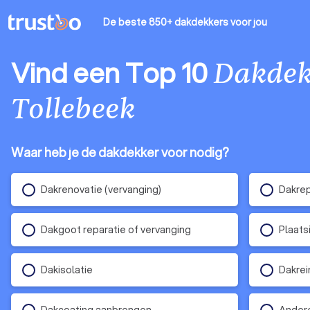
De beste 850+ dakdekkers
voor jou
Vind een Top 10
Dakdek
Tollebeek
Waar heb je de dakdekker voor nodig?
Dakrenovatie (vervanging)
Dakrep
Dakgoot reparatie of vervanging
Plaats
Dakisolatie
Dakrei
Dakcoating aanbrengen
Andere