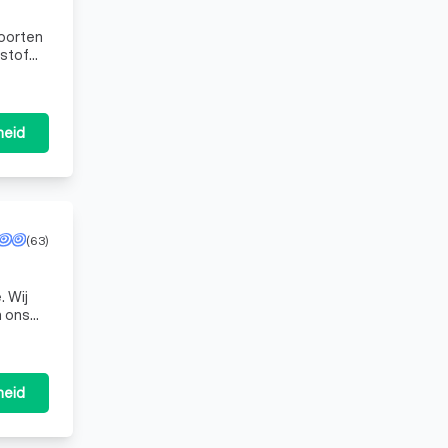
soorten
tstof
 We
heid
(63)
. Wij
n ons
heid