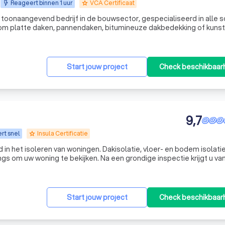
Reageert binnen 1 uur
VCA Certificaat
grade
toonaangevend bedrijf in de bouwsector, gespecialiseerd in alle 
 om platte daken, pannendaken, bitumineuze dakbedekking of kuns
varen professionals staat klaar om uw dakprojecten uit te voeren.
Start jouw project
Check beschikbaar
9,7
rt snel
Insula Certificatie
grade
 in het isoleren van woningen. Dakisolatie, vloer- en bodem isolatie
 langs om uw woning te bekijken. Na een grondige inspectie krijgt u va
ij u een offerte met en eerlijke prijs. Duidelijke commun
Start jouw project
Check beschikbaar