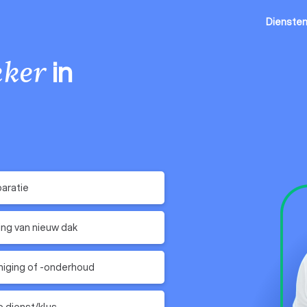
Dienste
in
ker
aratie
ing van nieuw dak
niging of -onderhoud
 dienst/klus