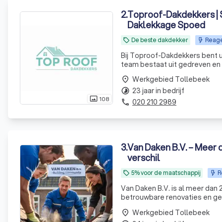
2
.
Toproof-Dakdekkers | S
Daklekkage Spoed
De beste dakdekker
Reage
local_offer
Bij Toproof-Dakdekkers bent u
team bestaat uit gedreven en
aan enthousiasme. Wat ons ond
Werkgebied Tollebeek
place
voortduren
23 jaar in bedrijf
timelapse
108
photo_size_select_actual
020 210 2989
phone
3
.
Van Daken B.V. – Meer 
verschil
5% voor de maatschappij
R
local_offer
Van Daken B.V. is al meer dan 2
betrouwbare renovaties en gev
Werkgebied Tollebeek
place