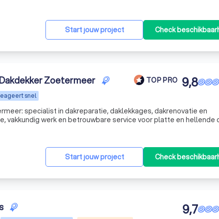
klanten met duurzame oplossingen voor ieder type dak. Of het nu
Start jouw project
Check beschikbaar
| Dakdekker Zoetermeer
9,8
TOP PRO
eageert snel
rmeer: specialist in dakreparatie, daklekkages, dakrenovatie en
e, vakkundig werk en betrouwbare service voor platte en hellende 
Start jouw project
Check beschikbaar
s
9,7