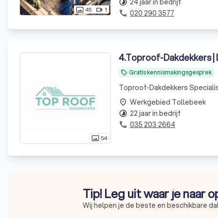
24 jaar in bedrijf
timelapse
45
1
photo_size_select_actual
videocam
020 290 3577
phone
4
.
Toproof-Dakdekkers | 
Gratis kennismakingsgesprek
local_offer
Toproof-Dakdekkers Specialis
Werkgebied Tollebeek
place
22 jaar in bedrijf
timelapse
035 203 2664
phone
54
photo_size_select_actual
Tip! Leg uit waar je naar 
Wij helpen je de beste en beschikbare da