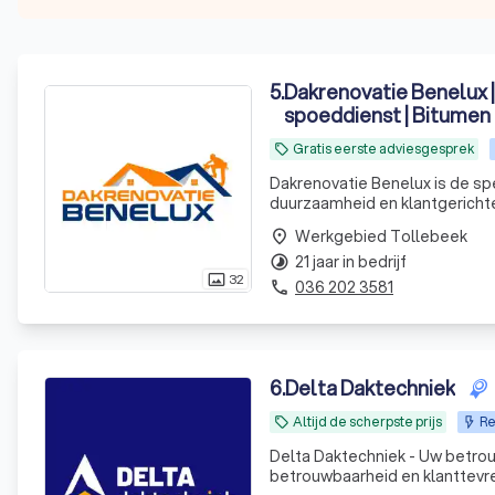
5
.
Dakrenovatie Benelux |
spoeddienst | Bitumen
Gratis eerste adviesgesprek
local_offer
Dakrenovatie Benelux is de spe
duurzaamheid en klantgerichte
Werkgebied Tollebeek
place
21 jaar in bedrijf
timelapse
32
photo_size_select_actual
036 202 3581
phone
6
.
Delta Daktechniek
Altijd de scherpste prijs
Re
local_offer
Delta Daktechniek - Uw betrouwbare specialist 
betrouwbaarheid en klanttevre