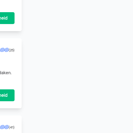
heid
(25)
daken.
heid
(41)