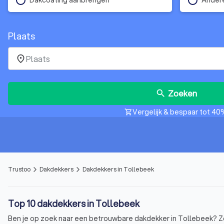
Plaats
place
Zoeken
search
Vergelijk & bespaar tot 40
shopping_cart
Trustoo
Dakdekkers
Dakdekkers in Tollebeek
arrow_forward_ios
arrow_forward_ios
Top 10 dakdekkers in Tollebeek
Ben je op zoek naar een betrouwbare dakdekker in Tollebeek? Zoek