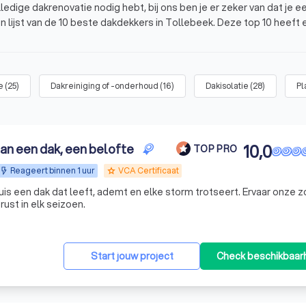
edige dakrenovatie nodig hebt, bij ons ben je er zeker van dat je e
en lijst van de 10 beste dakdekkers in Tollebeek. Deze top 10 heeft
andaag nog vier offertes van dakdekkers in de buurt en kies jouw fa
beek?
e
(
25
)
Dakreiniging of -onderhoud
(
16
)
Dakisolatie
(
28
)
Pl
lebeek?
dan een dak, een belofte
10,0
TOP PRO
Reageert binnen 1 uur
VCA Certificaat
grade
is een dak dat leeft, ademt en elke storm trotseert. Ervaar onze z
ust in elk seizoen.
Start jouw project
Check beschikbaar