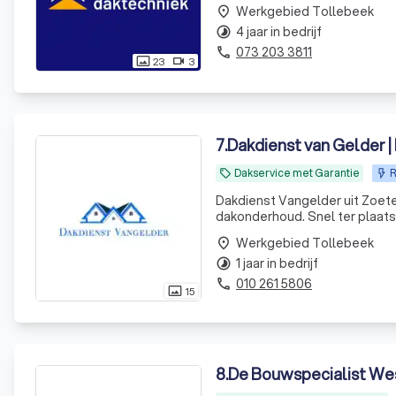
wij particuliere en zakelijke 
Werkgebied Tollebeek
place
4 jaar in bedrijf
timelapse
073 203 3811
phone
23
3
photo_size_select_actual
videocam
7
.
Dakdienst van Gelder 
Dakservice met Garantie
R
local_offer
Dakdienst Vangelder uit Zoete
dakonderhoud. Snel ter plaats
Werkgebied Tollebeek
place
1 jaar in bedrijf
timelapse
010 261 5806
phone
15
photo_size_select_actual
8
.
De Bouwspecialist We