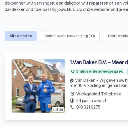
dakpannen wilt vervangen, een dakgoot wilt repareren of een voll
dakdekker vindt die past bij jouw klus. Op onze website vind je e
gemiddelde score van 8.8 op basis van 1000+ reviews. Vergelijk v
Wat is een dakdekker?
Waarom een professionele dakdekker in Tolle
Alle diensten
Dakrenovatie (vervanging)
(
33
)
Dakreparati
Welke diensten biedt een dakdekker aan?
Hoe vind je een betrouwbare dakdekker in Tol
1
.
Van Daken B.V. – Meer 
Gratis eerste adviesgesprek
local_offer
🏠 Van Daken – Wij geven uw hu
met 10% korting en geniet van r
Werkgebied Tollebeek
place
24 jaar in bedrijf
timelapse
010 321 0275
phone
38
photo_size_select_actual