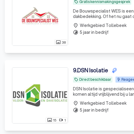
Gratis kennismakingsgesprek
local_offer
De Bouwspecialist WES is een 
dakbedekking. Of het nu gaat
dakbedekking, ons team van er
Werkgebied Tollebeek
place
bied
5 jaar in bedrijf
timelapse
38
photo_size_select_actual
9
.
DSN Isolatie
Direct beschikbaar
Reagee
local_offer
DSN Isolatie is gespecialiseerd
komen altijd vrijblijvend bij u
een eerlijk advies en brengen w
Werkgebied Tollebeek
place
5 jaar in bedrijf
timelapse
15
1
photo_size_select_actual
videocam