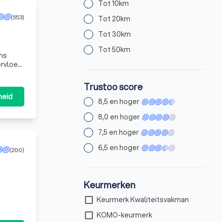
Tot 10km
(553)
Tot 20km
Tot 30km
Tot 50km
Ons
ervloed
Trustoo score
heid
8,5 en hoger
8,0 en hoger
7,5 en hoger
6,5 en hoger
(200)
Keurmerken
check_box_outline_blank
Keurmerk Kwaliteitsvakman
check_box_outline_blank
KOMO-keurmerk