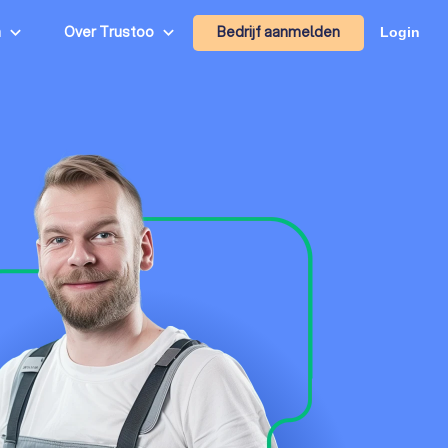
Bedrijf aanmelden
n
Over Trustoo
Login