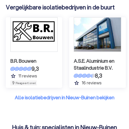
Vergelijkbare isolatiebedrijven in de buurt
B.R. Bouwen
A.S.E. Aluminium en
Staalindustrie B.V.
9,3
8,3
grade
11
reviews
grade
16
reviews
Reageert snel
Alle isolatiebedrijven in Nieuw-Buinen bekijken
Huis & tuin: specialisten in Nieuw-Buinen