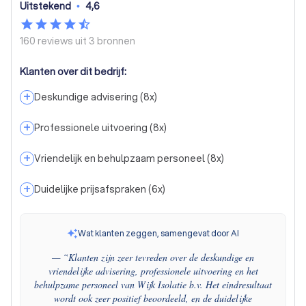
Uitstekend
•
4,6
160 reviews uit
3 bronnen
Klanten over dit bedrijf:
+
Deskundige advisering
(
8
x)
+
Professionele uitvoering
(
8
x)
+
Vriendelijk en behulpzaam personeel
(
8
x)
+
Duidelijke prijsafspraken
(
6
x)
Wat klanten zeggen, samengevat door AI
— “
Klanten zijn zeer tevreden over de deskundige en
vriendelijke advisering, professionele uitvoering en het
behulpzame personeel van Wijk Isolatie b.v. Het eindresultaat
wordt ook zeer positief beoordeeld, en de duidelijke