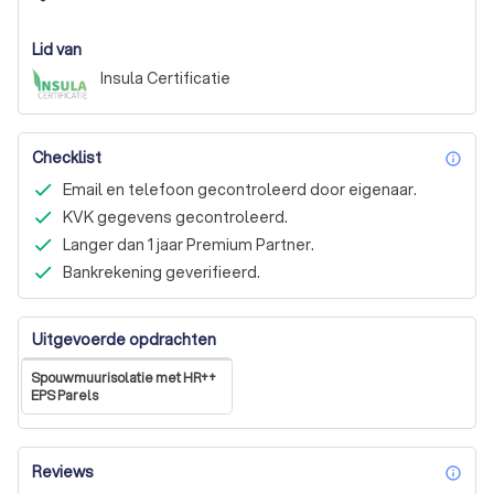
Lid van
Insula Certificatie
Checklist
inf
Email en telefoon gecontroleerd door eigenaar.
KVK gegevens gecontroleerd.
Langer dan 1 jaar Premium Partner.
Bankrekening geverifieerd.
Uitgevoerde opdrachten
Spouwmuurisolatie met HR++
EPS Parels
Reviews
inf