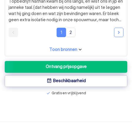
Topbedrijf! Nathan kwam bij ons langs, en wist ons in jip en
janneke taal (dat hebben wij nodig namelijk) uit te leggen
wat hij ging doen en wat zijn bevindingen waren. Er bleek
geen extra isolatie nodig in onze spouwmuur, maar toch
mega fije service! Ik weet wel waar ik heen ga als ik isolatie
nodig heb. Dank! 🙏🏽
1
2
Toon bronnen
Ontvang prijsopgave
Beschikbaarheid
event_available
Gratis en vrijblijvend
check