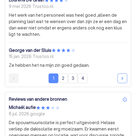
Lourens De Graaf
9 mei 2026
Trustoo.nl
Het werk van het personeel was heel goed ,alleen de
planning laat wat te wensen over dan zijn ze er een dag en
dan weer niet omdat er ergens anders ook nog een klus
ligt te wachten.
George van der Sluis
15 jan. 2026
Trustoo.nl
Ze hebben het na mijn zin goed gedaan.
1
2
3
4
Reviews van andere bronnen
inf
Michaël aufie
8 jul. 2026
google
De spouwmuurisolatie is perfect uitgevoerd. Helaas
verliep de dakisolatie erg moeizaam. Er kwamen eerst
onervaren mensen op locatie, wat voor discussie zorgde.