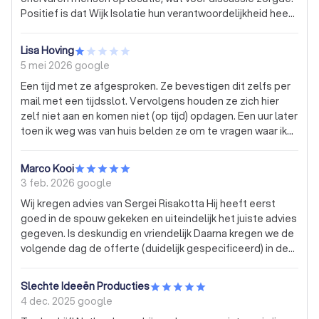
Positief is dat Wijk Isolatie hun verantwoordelijkheid heeft
genomen en uiteindelijk een ervaren timmerman heeft
gestuurd om het op te lossen. Helaas had hij te weinig
Lisa Hoving
tape bij zich en met andere tape heeft vast geplakt,
5 mei 2026
google
waardoor er nu alweer delen loslaten. Omdat het traject
Een tijd met ze afgesproken. Ze bevestigen dit zelfs per
al zo lang duurt en veel energie kost, herstel ik dit laatste
mail met een tijdsslot. Vervolgens houden ze zich hier
stukje nu zelf maar. Al met al een bedrijf dat het netjes wil
zelf niet aan en komen niet (op tijd) opdagen. Een uur later
oplossen, maar de kwaliteitscontrole op locatie kan
toen ik weg was van huis belden ze om te vragen waar ik
beter.
ook alweer precies woonde en of ik open wilde doen.
Toen gezegd dat ik niet meer thuis was. Reageerde de
Marco Kooi
telefoniste geërgerd: "Hij belt toch dat ie later is?". Een
3 feb. 2026
google
uur! "Nou, wanneer kun je wel?!" zei ze. Ik heb ze afgezegd.
Wij kregen advies van Sergei Risakotta Hij heeft eerst
Beter een bedrijf die hun klanten wel serieus neemt en op
goed in de spouw gekeken en uiteindelijk het juiste advies
tijd belt als de afgesproken tijd niet gaat lukken.
gegeven. Is deskundig en vriendelijk Daarna kregen we de
volgende dag de offerte (duidelijk gespecificeerd) in de
mailbox. De volgende dag heeft Sergei nog gebeld en de
offerte nog uitgelegd, en alvast een plekje in de planning
Slechte Ideeën Producties
gereserveerd We hebben hier een goed gevoel bij! De
4 dec. 2025
google
uitvoering zal in februari en in maart zijn