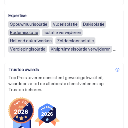
Gespecialiseerd in het na-isoleren van spouwmuren, 
kruipruimtes en daken. Ook kunnen wij het oude materiaal 
Expertise
verwijderen of eventueel herstellen door bijvullen. 
Spouwmuurisolatie
Vloerisolatie
Dakisolatie
Bodemisolatie
Isolatie verwijderen
Hellend dak afwerken
Zoldervloerisolatie
Verdiepingisolatie
Kruipruimteisolatie verwijderen
Isolatie herstellen
Gevelreiniging
Voegwerk herstellen
Gevelrenovatie
Trustoo awards
inf
Gevel impregneren
Gevel- of Buitenmuurisolatie
Top Pro’s leveren consistent geweldige kwaliteit,
Bodemisolatie (kelder/kruipruimte)
Schuin dak
waardoor ze tot de allerbeste dienstverleners op
Trustoo behoren.
Isolatieadvies / Isolatieplan
Isolatie overig
Gevelreiniging (aanslag of vervuiling)