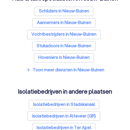
Schilders in Nieuw-Buinen
Aannemers in Nieuw-Buinen
Vochtbestrijders in Nieuw-Buinen
Stukadoors in Nieuw-Buinen
Hoveniers in Nieuw-Buinen
Gevelspecialisten in Nieuw-Buinen
Toon meer diensten in Nieuw-Buinen
add
Vloerleggers in Nieuw-Buinen
Isolatiebedrijven in andere plaatsen
Elektriciens in Nieuw-Buinen
Ongediertebestrijders in Nieuw-Buinen
Isolatiebedrijven in Stadskanaal
Architecten in Nieuw-Buinen
Isolatiebedrijven in Alteveer (GR)
Zonwering specialisten in Nieuw-Buinen
Isolatiebedrijven in Ter Apel