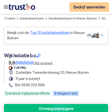
menu
Bedrijf aanmelden
Trustoo
Isolatiebedrijven
Isolatiebedrijven in Nieuw-Buinen
Wijk Isolatie b.v.
arrow_forward_ios
arrow_forward_ios
arrow_forward_ios
Bekijk ook de
Top 10 isolatiebedrijven
in Nieuw-
+
Buinen
Wijk Isolatie b.v.
9,6
(
160
reviews
)
TOP PRO
place
Zuidelijke Tweederdeweg 20, Nieuw-Buinen
timelapse
11 jaar in bedrijf
Bel 0599 203 866
phone
Gratis & Vrijblijvende Offerte
Reageert snel
Ontvang prijsopgave