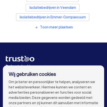
Badkamer installateurs in Nieuw-Buinen
Isolatiebedrijven in Veendam
Traprenovatie bedrijven in Nieuw-Buinen
Isolatiebedrijven in Emmer-Compascuum
Schoorsteenvegers in Nieuw-Buinen
Isolatiebedrijven in Winschoten
Toon meer plaatsen
add
Hekwerkspecialisten in Nieuw-Buinen
Isolatiebedrijven in Emmen
Interieurstylisten in Nieuw-Buinen
Isolatiebedrijven in Zuidlaren
Stoffeerders in Nieuw-Buinen
Isolatiebedrijven in Hoogezand
Meubelmakers in Nieuw-Buinen
Isolatiebedrijven in Klazienaveen
De beste bedrijven voor jou
Wij gebruiken cookies
Klusjesmannen in Nieuw-Buinen
Isolatiebedrijven in Amsterdam
info@trustoo.nl
Om je beter en persoonlijker te helpen, analyseren we
Isolatiebedrijven in Rotterdam
het websiteverkeer. Hiermee kunnen we content en
advertenties personaliseren en functies voor social
Isolatiebedrijven in Den Haag
media bieden. Deze gegevens worden gedeeld met
onze partners en zij kunnen dit aanvullen met informatie
Isolatiebedrijven in Utrecht
keyboard_arrow_down
VOOR PARTICULIEREN