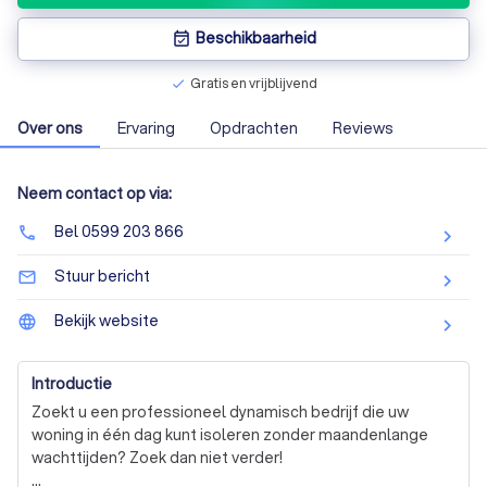
Beschikbaarheid
event_available
Gratis en vrijblijvend
check
Over ons
Ervaring
Opdrachten
Reviews
Neem contact op via:
Bel 0599 203 866
phone
Stuur bericht
mail_outline
Bekijk website
language
Introductie
Zoekt u een professioneel dynamisch bedrijf die uw 
woning in één dag kunt isoleren zonder maandenlange 
wachttijden? Zoek dan niet verder! 
