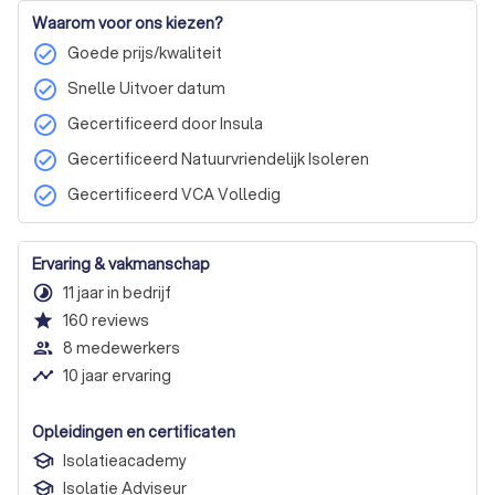
Waarom voor ons kiezen?
check_circle
Goede prijs/kwaliteit
check_circle
Snelle Uitvoer datum
check_circle
Gecertificeerd door Insula
check_circle
Gecertificeerd Natuurvriendelijk Isoleren
check_circle
Gecertificeerd VCA Volledig
Ervaring & vakmanschap
timelapse
11 jaar in bedrijf
star
160
reviews
people_outline
8 medewerkers
timeline
10 jaar ervaring
Opleidingen en certificaten
Isolatieacademy
Isolatie Adviseur