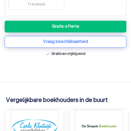
1
reviews
Gratis offerte
Vraag beschikbaarheid
Gratis en vrijblijvend
check
Vergelijkbare boekhouders in de buurt