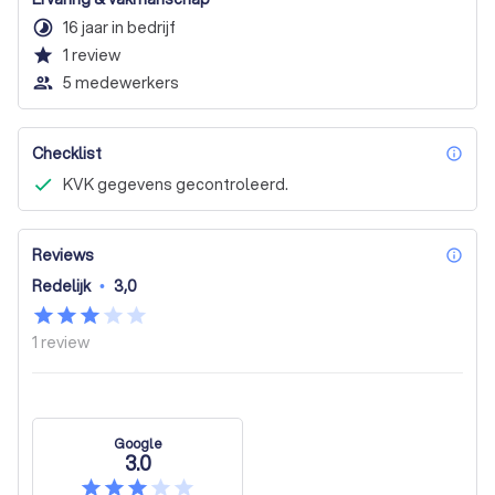
timelapse
16 jaar in bedrijf
star
1
review
people_outline
5 medewerkers
Checklist
inf
KVK gegevens gecontroleerd.
Reviews
inf
Redelijk
•
3,0
1
review
Google
3.0