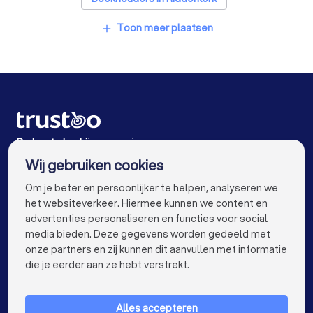
Boekhouders in Sliedrecht
Toon meer plaatsen
add
Boekhouders in Barendrecht
Boekhouders in Krimpen aan den IJssel
Boekhouders in Capelle aan den IJssel
Boekhouders in Rhoon
De beste bedrijven voor jou
Wij gebruiken cookies
Boekhouders in Amsterdam
info@trustoo.nl
Om je beter en persoonlijker te helpen, analyseren we
Boekhouders in Rotterdam
het websiteverkeer. Hiermee kunnen we content en
advertenties personaliseren en functies voor social
Boekhouders in Den Haag
Boekhouders in Utrecht
media bieden. Deze gegevens worden gedeeld met
onze partners en zij kunnen dit aanvullen met informatie
Boekhouders in Eindhoven
Boekhouders in Tilburg
keyboard_arrow_down
VOOR PARTICULIEREN
die je eerder aan ze hebt verstrekt.
Boekhouders in Groningen
keyboard_arrow_down
VOOR BEDRIJVEN
Boekhouders in Almere
Boekhouders in Breda
Alles accepteren
OVER TRUSTOO