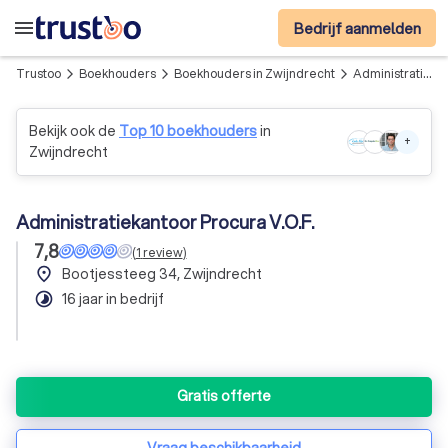
menu
Bedrijf aanmelden
Trustoo
Boekhouders
Boekhouders in Zwijndrecht
Administratiekantoor Procura V.O.F.
arrow_forward_ios
arrow_forward_ios
arrow_forward_ios
Bekijk ook de
Top 10 boekhouders
in
+
Zwijndrecht
Administratiekantoor Procura V.O.F.
7,8
(
1
review
)
place
Bootjessteeg 34, Zwijndrecht
timelapse
16 jaar in bedrijf
Gratis offerte