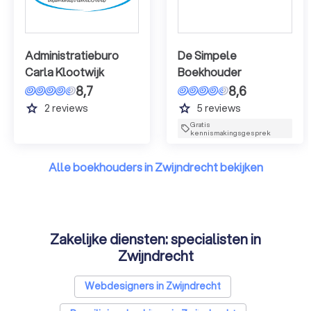
Administratieburo
De Simpele
Carla Klootwijk
Boekhouder
8,7
8,6
grade
grade
2
reviews
5
reviews
Gratis
kennismakingsgesprek
Alle boekhouders in Zwijndrecht bekijken
Zakelijke diensten: specialisten in
Zwijndrecht
Webdesigners in Zwijndrecht