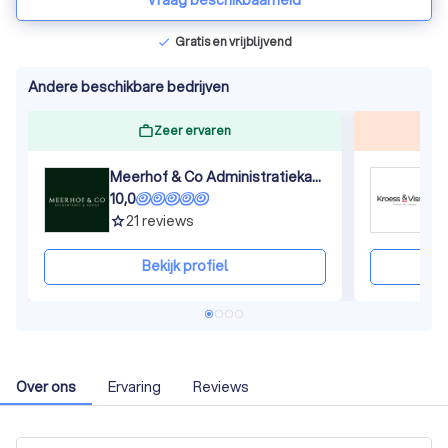
Vraag beschikbaarheid
Gratis en vrijblijvend
check
Andere beschikbare bedrijven
Zeer ervaren
Meerhof & Co Administratiekantoor
K
10,0
9
21
reviews
grade
gra
Bekijk profiel
Over ons
Ervaring
Reviews