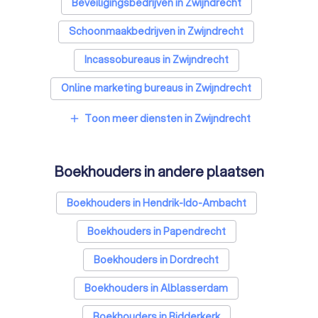
Beveiligingsbedrijven in Zwijndrecht
Schoonmaakbedrijven in Zwijndrecht
Incassobureaus in Zwijndrecht
Online marketing bureaus in Zwijndrecht
Tekstschrijvers in Zwijndrecht
Toon meer diensten in Zwijndrecht
add
Vertaalbureaus in Zwijndrecht
Boekhouders in andere plaatsen
SEO-specialisten in Zwijndrecht
Grafisch ontwerpers in Zwijndrecht
Boekhouders in Hendrik-Ido-Ambacht
Reclamebureaus in Zwijndrecht
Boekhouders in Papendrecht
Accountants in Zwijndrecht
Boekhouders in Dordrecht
Boekhouders in Alblasserdam
Boekhouders in Ridderkerk