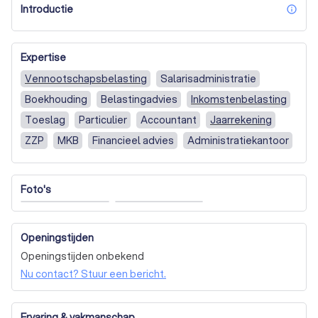
Introductie
inf
Expertise
Vennootschapsbelasting
Salarisadministratie
Boekhouding
Belastingadvies
Inkomstenbelasting
Toeslag
Particulier
Accountant
Jaarrekening
ZZP
MKB
Financieel advies
Administratiekantoor
Volledige boekhouding
Eenmanszaak / ZZP
Aangifte inkomstenbelasting
Foto's
Aangifte vennootschapsbelasting
Geen (Particulier)
Openingstijden
Openingstijden onbekend
Nu contact? Stuur een bericht.
Ervaring & vakmanschap