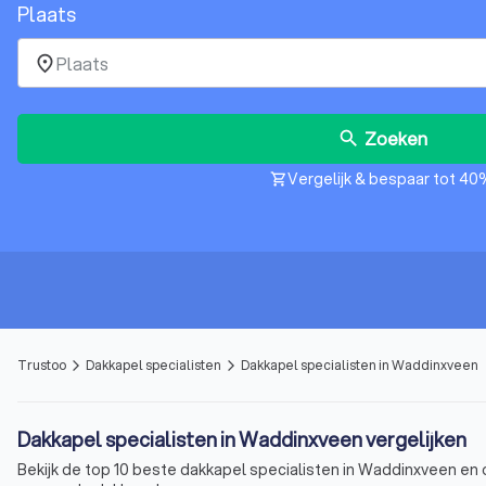
Plaats
place
Zoeken
search
Vergelijk & bespaar tot 40
shopping_cart
Trustoo
Dakkapel specialisten
Dakkapel specialisten in Waddinxveen
arrow_forward_ios
arrow_forward_ios
Dakkapel specialisten in Waddinxveen vergelijken
Bekijk de top 10 beste dakkapel specialisten in Waddinxveen en