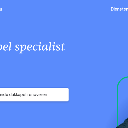
ou
Dienste
l specialist
nde dakkapel renoveren