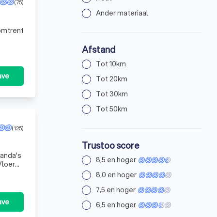
(75)
Ander materiaal
 omtrent
Afstand
Tot 10km
ave
Tot 20km
Tot 30km
Tot 50km
(125)
Trustoo score
8,5 en hoger
 Vloeren
8,0 en hoger
7,5 en hoger
ave
6,5 en hoger