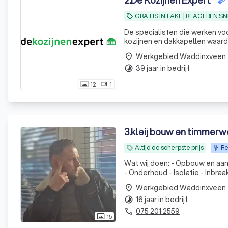
2
.
De Kozijnen Expert
GRATIS INTAKE | REAGEREN SN
local_offer
De specialisten die werken vo
kozijnen en dakkapellen waard
Werkgebied Waddinxveen
place
39 jaar in bedrijf
timelapse
12
1
photo_size_select_actual
videocam
3
.
kleij bouw en timmerw
Altijd de scherpste prijs
Re
local_offer
Wat wij doen: - Opbouw en aanbouw - Verbouwingen binnen & buiten - Terrasoverkappingen - Veranda's
- Onderhoud - Isolatie - Inbra
- Loodgieter - Gevelbekleding
Werkgebied Waddinxveen
place
16 jaar in bedrijf
timelapse
075 201 2559
phone
15
photo_size_select_actual