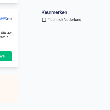
Keurmerken
(13)
check_box_outline_blank
Techniek Nederland
 die uw
latie.
ave