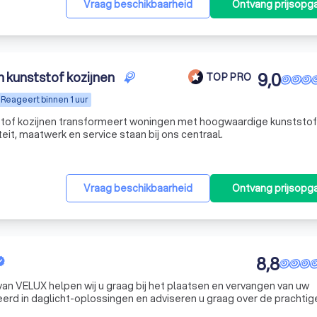
Vraag beschikbaarheid
Ontvang prijsopg
 kunststof kozijnen
9,0
TOP PRO
Reageert binnen 1 uur
stof kozijnen transformeert woningen met hoogwaardige kunststof
eit, maatwerk en service staan bij ons centraal.
Vraag beschikbaarheid
Ontvang prijsopg
8,8
van VELUX helpen wij u graag bij het plaatsen en vervangen van uw
eerd in daglicht-oplossingen en adviseren u graag over de prachtig
en concurrerende prijzen en proberen altijd binnen één werkdag u