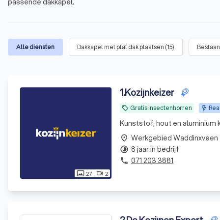
passende dakkapel.
Alle diensten
Dakkapel met plat dak plaatsen
(
15
)
Bestaan
1
.
Kozijnkeizer
Gratis insectenhorren
Rea
local_offer
Kunststof, hout en aluminium k
Werkgebied Waddinxveen
place
8 jaar in bedrijf
timelapse
071 203 3881
phone
27
2
photo_size_select_actual
videocam