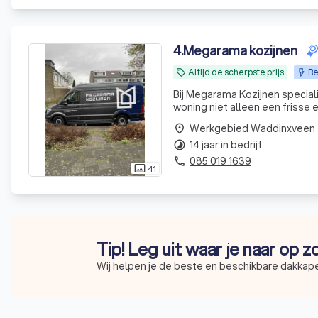
4
.
Megarama kozijnen
Altijd de scherpste prijs
Re
local_offer
Bij Megarama Kozijnen speciali
woning niet alleen een frisse 
Dit resulteert in een lagere e
Werkgebied Waddinxveen
place
14 jaar in bedrijf
timelapse
085 019 1639
phone
41
photo_size_select_actual
Tip! Leg uit waar je naar op 
Wij helpen je de beste en beschikbare dakkapel