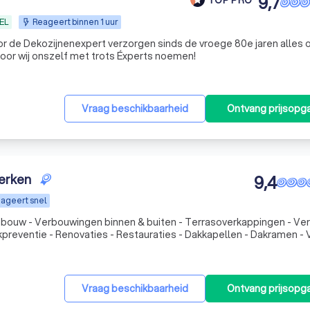
9,7
EL
Reageert binnen 1 uur
or de Dekozijnenexpert verzorgen sinds de vroege 80e jaren alles
oor wij onszelf met trots Éxperts noemen!
Vraag beschikbaarheid
Ontvang prijsopg
erken
9,4
ageert snel
akpreventie - Renovaties - Restauraties - Dakkapellen - Dakramen -
 - Houtrotsanering - Toilet & badkamer renovatie - Trappen - Kozi
Vraag beschikbaarheid
Ontvang prijsopg