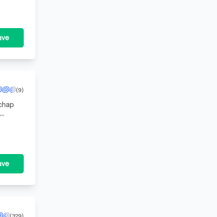
ave
(9)
chap
ave
(329)