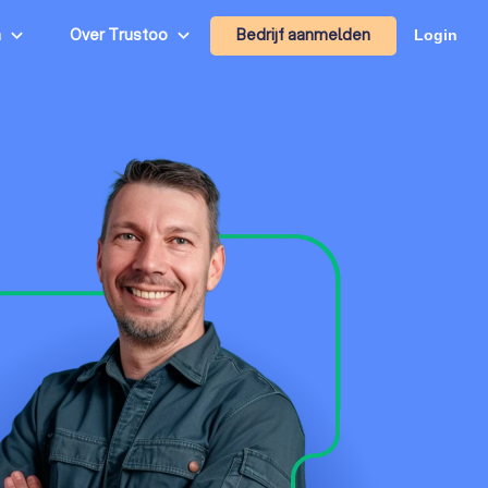
Bedrijf aanmelden
n
Over Trustoo
Login