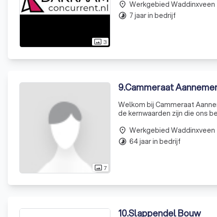
Werkgebied Waddinxveen
aanvragen te
place
7 jaar in bedrijf
timelapse
3
photo_size_select_actual
9
.
Cammeraat Aanneme
Welkom bij Cammeraat Aannem
de kernwaarden zijn die ons be
realiseren, of het nu gaat om
Werkgebied Waddinxveen
toewijding zijn
place
64 jaar in bedrijf
timelapse
7
photo_size_select_actual
10
.
Slappendel Bouw