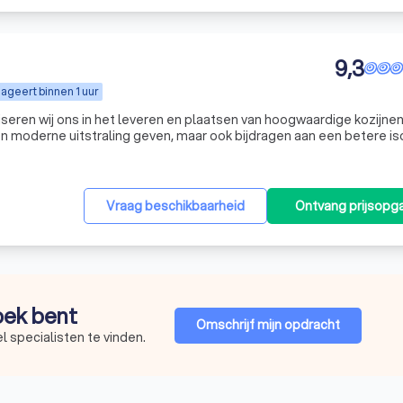
9,3
ageert binnen 1 uur
seren wij ons in het leveren en plaatsen van hoogwaardige kozijnen
en moderne uitstraling geven, maar ook bijdragen aan een betere iso
nergierekening en verhoogt tegelijkertijd de waarde van uw hui
Vraag beschikbaarheid
Ontvang prijsopg
zoek bent
Omschrijf mijn opdracht
 specialisten te vinden.