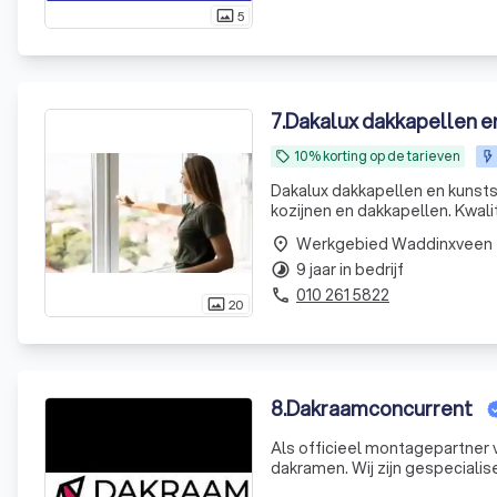
5
photo_size_select_actual
7
.
Dakalux dakkapellen en
10% korting op de tarieven
local_offer
Dakalux dakkapellen en kunst
kozijnen en dakkapellen. Kwalit
Werkgebied Waddinxveen
place
9 jaar in bedrijf
timelapse
010 261 5822
phone
20
photo_size_select_actual
8
.
Dakraamconcurrent
Als officieel montagepartner 
dakramen. Wij zijn gespecialis
producten van VELUX. Wij bied