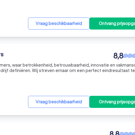
Vraag beschikbaarheid
Ontvang prijsopg
rs
8,8
ers, waar betrokkenheid, betrouwbaarheid, innovatie en vakmans
drijf definiëren. Wij streven ernaar om een perfect eindresultaat te
 nieuwbouw, verbouw, onderhoud of renovatie. Onze expertise en
Vraag beschikbaarheid
Ontvang prijsopg
8,8