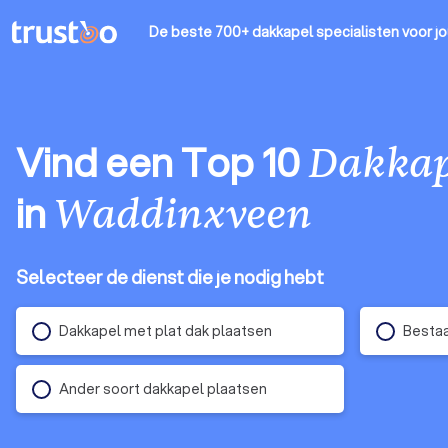
De beste 700+ dakkapel specialisten
voor j
Vind een Top 10
Dakkape
in
Waddinxveen
Selecteer de dienst die je nodig hebt
Dakkapel met plat dak plaatsen
Bestaa
Ander soort dakkapel plaatsen