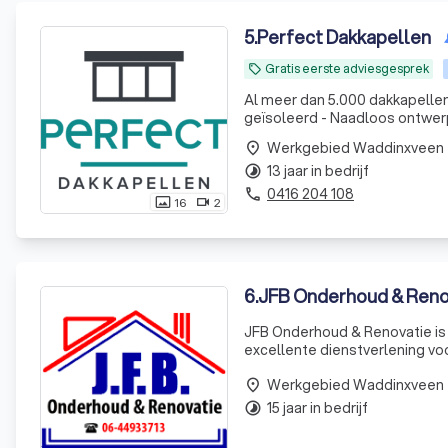
5
.
Perfect Dakkapellen
Gratis eerste adviesgesprek
local_offer
Al meer dan 5.000 dakkapellen
geïsoleerd - Naadloos ontwerp 
Werkgebied Waddinxveen
place
13 jaar in bedrijf
timelapse
0416 204 108
phone
16
2
photo_size_select_actual
videocam
6
.
JFB Onderhoud & Reno
JFB Onderhoud & Renovatie is 
excellente dienstverlening voo
betrouwbaarheid en een open manier van communic
Werkgebied Waddinxveen
duidelijke mani
place
15 jaar in bedrijf
timelapse