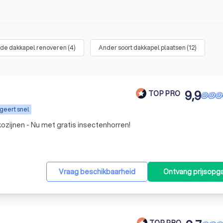
de dakkapel renoveren
(
4
)
Ander soort dakkapel plaatsen
(
12
)
9,9
TOP PRO
geert snel
ozijnen - Nu met gratis insectenhorren!
Vraag beschikbaarheid
Ontvang prijsopg
TOP PRO