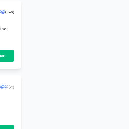
(646)
rfect
ave
(22)
n