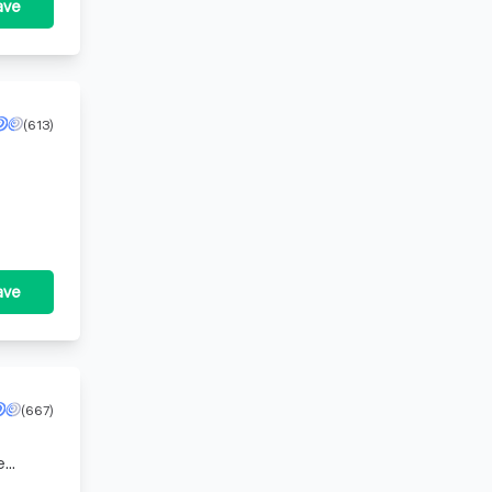
ave
(613)
ave
(667)
e
w