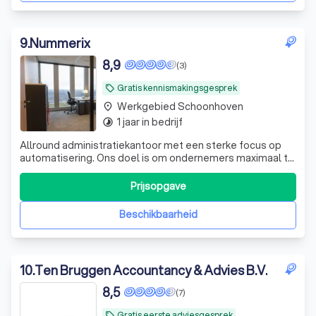
9
.
Nummerix
8,9
(3)
Gratis kennismakingsgesprek
local_offer
Werkgebied Schoonhoven
place
1 jaar in bedrijf
timelapse
Allround administratiekantoor met een sterke focus op
automatisering. Ons doel is om ondernemers maximaal te
ontzorgen, zodat zij zich kunnen richten op waar ze écht
goed in zijn: ondernemen. Ons kantoor wordt geleid door
Prijsopgave
ervaren professionals met een accountancyachtergrond,
aangevuld met diepgaande
Beschikbaarheid
10
.
Ten Bruggen Accountancy & Advies B.V.
8,5
(7)
Gratis eerste adviesgesprek
local_offer