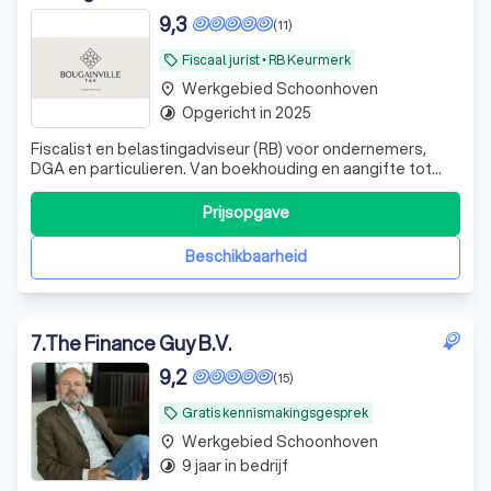
9,3
(11)
Fiscaal jurist • RB Keurmerk
local_offer
Werkgebied Schoonhoven
place
Opgericht in 2025
timelapse
Fiscalist en belastingadviseur (RB) voor ondernemers,
DGA en particulieren. Van boekhouding en aangifte tot
complexe internationale structuur: deskundig, persoonlijk
en betrokken, tegen vaste prijzen.
Prijsopgave
Beschikbaarheid
7
.
The Finance Guy B.V.
9,2
(15)
Gratis kennismakingsgesprek
local_offer
Werkgebied Schoonhoven
place
9 jaar in bedrijf
timelapse