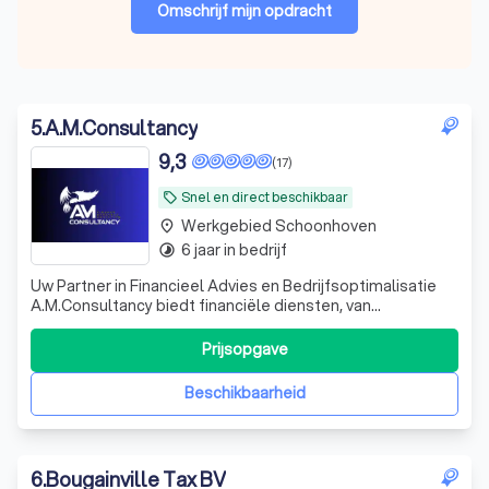
Omschrijf mijn opdracht
5
.
A.M.Consultancy
9,3
(17)
Snel en direct beschikbaar
local_offer
Werkgebied Schoonhoven
place
6 jaar in bedrijf
timelapse
Uw Partner in Financieel Advies en Bedrijfsoptimalisatie
A.M.Consultancy biedt financiële diensten, van
boekhouding tot belastingoptimalisatie, met expertise in
financiële processen en ondersteiuning.
Prijsopgave
Beschikbaarheid
6
.
Bougainville Tax BV