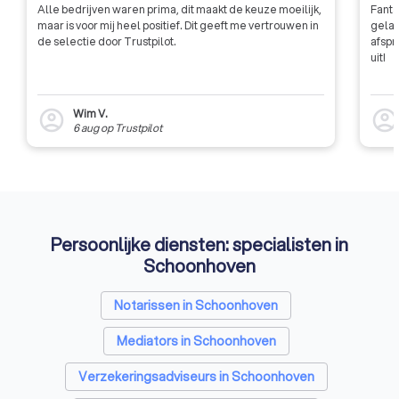
Alle bedrijven waren prima, dit maakt de keuze moeilijk,
Fanta
brancheorganisatie.
maar is voor mij heel positief. Dit geeft me vertrouwen in
gelat
denkt dat belastin
de selectie door Trustpilot.
afspr
onderdeel van jouw 
uit!
huishouding zullen z
boekhouder van het
een slimme keuze.
Wim V.
account_circle
account_circl
6 aug
op
Trustpilot
Persoonlijke diensten: specialisten in
Schoonhoven
Notarissen in Schoonhoven
Mediators in Schoonhoven
Verzekeringsadviseurs in Schoonhoven