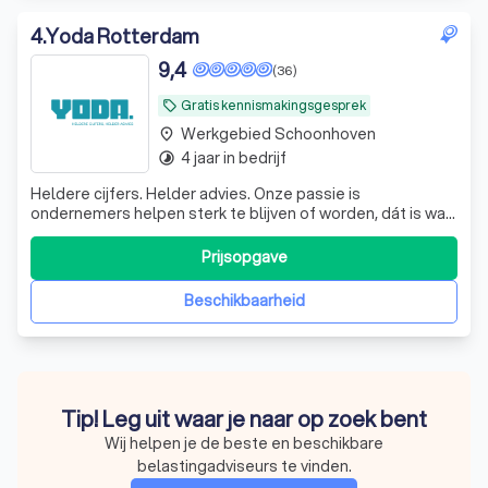
4
.
Yoda Rotterdam
9,4
(36)
Gratis kennismakingsgesprek
local_offer
Werkgebied Schoonhoven
place
4 jaar in bedrijf
timelapse
Heldere cijfers. Helder advies. Onze passie is
ondernemers helpen sterk te blijven of worden, dát is wat
ons drijft. Niet iedereen houdt van boekhouden, maar wij
wel. We worden er blij van als alles klopt. Toch is dat geen
Prijsopgave
doel op zich, maar het begin. Want met cijfers die volledig
en actueel zijn,
Beschikbaarheid
Tip! Leg uit waar je naar op zoek bent
Wij helpen je de beste en beschikbare
belastingadviseurs te vinden.