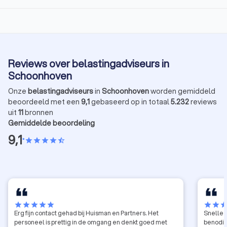
Reviews over belastingadviseurs in
Schoonhoven
Onze
belastingadviseurs
in
Schoonhoven
worden gemiddeld
beoordeeld met een
9,1
gebaseerd op in totaal
5.232
reviews
uit
11
bronnen
Gemiddelde beoordeling
9,1
•
star
star
star
star
star_half
star
star
star
star
star
star
star
sta
Erg fijn contact gehad bij Huisman en Partners. Het
Snelle r
personeel is prettig in de omgang en denkt goed met
benodig