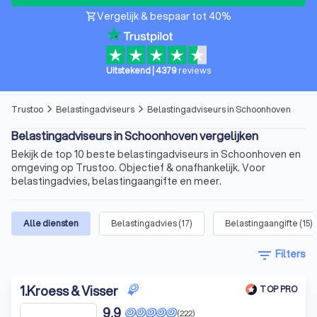
Vergelijk & bespaar tot 40%
shopping_cart
Uitstekend
|
4379
reviews
Trustoo
Belastingadviseurs
Belastingadviseurs in Schoonhoven
arrow_forward_ios
arrow_forward_ios
Belastingadviseurs in Schoonhoven vergelijken
Bekijk de top 10 beste belastingadviseurs in Schoonhoven en
omgeving op Trustoo. Objectief & onafhankelijk. Voor
belastingadvies, belastingaangifte en meer.
Alle diensten
Belastingadvies
(
17
)
Belastingaangifte
(
15
)
filter_list
Filters
1
.
Kroess & Visser
TOP PRO
9,9
(222)