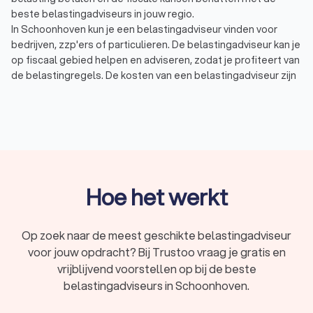
beste belastingadviseurs in jouw regio.
In Schoonhoven kun je een belastingadviseur vinden voor
bedrijven, zzp'ers of particulieren. De belastingadviseur kan je
op fiscaal gebied helpen en adviseren, zodat je profiteert van
de belastingregels. De kosten van een belastingadviseur zijn
afhankelijk van wat je wilt laten doen. Voorbeelden waar de
belastingadviseur mee kan helpen zijn:
Belastingadvies: een belastingadviseur kan
belastingzaken vertalen naar slimme adviezen en
oplossingen.
Belastingaangifte: denk hierbij aan inkomstenbelasting,
maar ook aan omzetbelasting, erfbelasting of
vennootschapsbelasting.
Hoe het werkt
Btw-advies: met een goed btw-advies zorg je voor een
optimale btw-positie voor je onderneming of bedrijf.
Jaarrekening: de belastingadviseur kan vaak ook een
Op zoek naar de meest geschikte belastingadviseur
overzicht van de financiële situatie van een bedrijf
voor jouw opdracht? Bij Trustoo vraag je gratis en
opstellen. Dit wordt ook wel een financieel jaarverslag
vrijblijvend voorstellen op bij de beste
genoemd.
belastingadviseurs in Schoonhoven.
In Schoonhoven hebben wij 450 goede belastingadviseurs
gevonden. De belastingadviseurs in Schoonhoven hebben