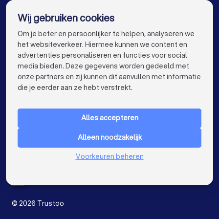
De beste belastingadviseurs voor jou
Wij gebruiken cookies
Belastingadviseurs in Amsterdam
info@trustoo.nl
Om je beter en persoonlijker te helpen, analyseren we
Belastingadviseurs in Rotterdam
het websiteverkeer. Hiermee kunnen we content en
advertenties personaliseren en functies voor social
Belastingadviseurs in Den Haag
media bieden. Deze gegevens worden gedeeld met
onze partners en zij kunnen dit aanvullen met informatie
Belastingadviseurs in Utrecht
keyboard_arrow_down
VOOR PARTICULIEREN
die je eerder aan ze hebt verstrekt.
Belastingadviseurs in Eindhoven
keyboard_arrow_down
VOOR BEDRIJVEN
Belastingadviseurs in Tilburg
Alles accepteren
keyboard_arrow_down
OVER TRUSTOO
Belastingadviseurs in Groningen
Alleen noodzakelijk
LAND
Nederland
Belastingadviseurs in Almere
Voorkeuren beheren
België
Duitsland
Belastingadviseurs in Breda
Spanje
Belastingadviseurs in Nijmegen
©
2026
Trustoo
Belastingadviseurs in Enschede