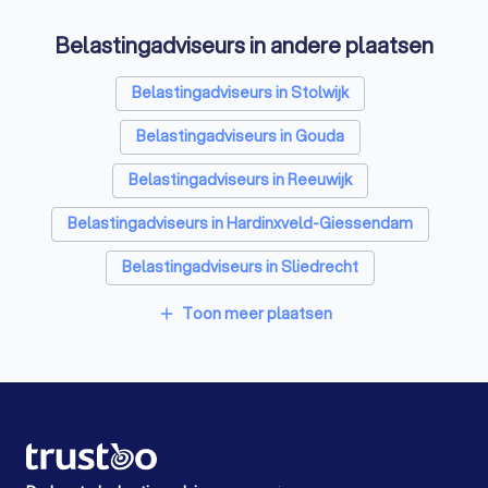
Stukadoors in Schoonhoven
Belastingadviseurs in andere plaatsen
Schoonmaakbedrijven in Schoonhoven
Belastingadviseurs in Stolwijk
Airco installateurs in Schoonhoven
Belastingadviseurs in Gouda
Elektriciens in Schoonhoven
Belastingadviseurs in Reeuwijk
Energielabel adviseurs in Schoonhoven
Belastingadviseurs in Hardinxveld-Giessendam
Rijscholen in Schoonhoven
Belastingadviseurs in Sliedrecht
Advocaten in Schoonhoven
Belastingadviseurs in Gorinchem
Toon meer plaatsen
add
Belastingadviseurs in IJsselstein
Belastingadviseurs in Woerden
Belastingadviseurs in Bodegraven
Belastingadviseurs in Alblasserdam