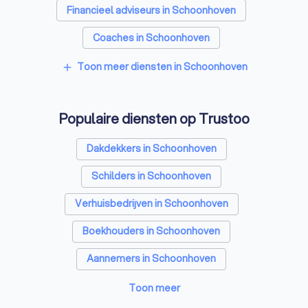
Financieel adviseurs in Schoonhoven
Coaches in Schoonhoven
Relatietherapeuten in Schoonhoven
Toon meer diensten in Schoonhoven
add
Psychologen in Schoonhoven
Populaire diensten op Trustoo
Hypotheekadviseurs in Schoonhoven
Personal trainers in Schoonhoven
Dakdekkers in Schoonhoven
Diëtisten in Schoonhoven
Schilders in Schoonhoven
Verhuisbedrijven in Schoonhoven
Boekhouders in Schoonhoven
Aannemers in Schoonhoven
Makelaars in Schoonhoven
Toon meer