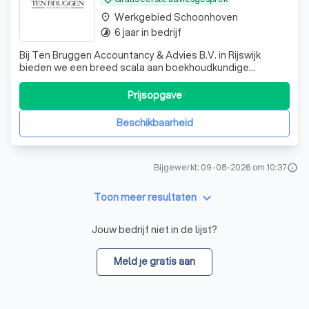
Werkgebied Schoonhoven
place
6 jaar in bedrijf
timelapse
Bij Ten Bruggen Accountancy & Advies B.V. in Rijswijk
bieden we een breed scala aan boekhoudkundige
diensten, waaronder volledige boekhouding,
belastingaangiften, salarisadministratie, en advies voor
Prijsopgave
zowel ZZP'ers als grote ondernemingen. Ons team zet
zich in voor persoonlijk en digitaal contact. Vr
Beschikbaarheid
Bijgewerkt: 09-08-2026 om 10:37
info
keyboard_arrow_down
Toon meer resultaten
Jouw bedrijf niet in de lijst?
Meld je gratis aan