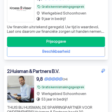
Gratis kennismakingsgesprek
local_offer
Werkgebied Schoonhoven
place
9 jaar in bedrijf
timelapse
Uw financiën uitstekend geregeld. Uw tijd is waardevol.
Laat ons daarom uw financiële zorgen uit handen nemen.
De experts van KroessVisser beheren al uw financiële
processen van A tot Z, zodat u met een gerust hart kunt
Prijsopgave
ondernemen. KroessVisser | Finance - Tax - Advisory ☎️
Plan een GRATIS ADVIES
Beschikbaarheid
2
.
Huisman & Partners B.V.
9,8
(24)
Gratis kennismakingsgesprek
local_offer
Werkgebied Schoonhoven
place
53 jaar in bedrijf
timelapse
THUIS BIJ HUISMAN, DE SPARRINGPARTNER VOOR
ONDERNEMERS! Huisman & Partners heeft 30