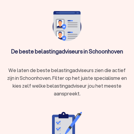
een gemiddelde Trustoo Score van een 8.8. Welke
belastingadviseur je ook kiest, via Trustoo maak je een goede
keuze voor het belastingadvies. We kunnen je ook helpen
door direct prijsopgaven aan te vragen bij verschillende
belastingadviseurs. Zo kun je eenvoudig de
belastingadviseurs vergelijken en de juiste belastingadviseur
inschakelen voor je belastingzaken.
De beste belastingadviseurs in Schoonhoven
We laten de beste belastingadviseurs zien die actief
zijn in Schoonhoven. Filter op het juiste specialisme en
kies zelf welke belastingadviseur jou het meeste
aanspreekt.