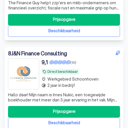
The Finance Guy helpt zzp'ers en mkb-ondernemers om
financieel overzicht, fiscale rust en maximale grip op hun
onderneming te krijgen. Van administratie en btw-
aangiften tot jaarrekeningen en belastingaangiften: wij
Prijsopgave
regelen het complete financiële traject, zodat jij je kunt
focussen op het laten gro
Beschikbaarheid
8
.
I&N Finance Consulting
9,1
(10)
Direct beschikbaar
local_offer
Werkgebied Schoonhoven
place
2 jaar in bedrijf
timelapse
Hallo daar! Mijn naam is Irnes Nukic, een toegewijde
boekhouder met meer dan 3 jaar ervaring in het vak. Mijn
benadering als boekhouder is allesbehalve standaard. Ik
geloof in levendige gesprekken en het grondig begrijpen
Prijsopgave
van de cijfers om u optimaal van dienst te kunnen zijn. Aan
het einde van he
Beschikbaarheid