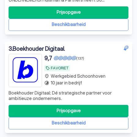
medewerkers in dienst. Praktische en pro-actieve
vakmensen die uw administratie voeren en zorgen dat u
Prijsopgave
niet meer belasting betaalt dan nodig. Bovendien sparren
ze graag met u en houden u op koers naar de uitgestippel
Beschikbaarheid
3
.
Boekhouder Digitaal
9,7
(137)
FAVORIET
local_offer
Werkgebied Schoonhoven
place
10 jaar in bedrijf
timelapse
Boekhouder Digitaal: Dé strategische partner voor
ambitieuze ondernemers.
Prijsopgave
Beschikbaarheid