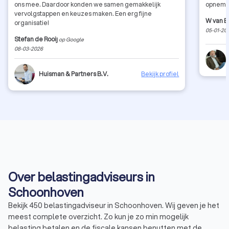
ons mee. Daardoor konden we samen gemakkelijk
opnemen
vervolgstappen en keuzes maken. Een erg fijne
W van 
organisatie!
05-01-20
Stefan de Rooij
op Google
08-03-2026
Huisman & Partners B.V.
Bekijk profiel
Over belastingadviseurs in
Schoonhoven
Bekijk 450 belastingadviseur in Schoonhoven. Wij geven je het
meest complete overzicht. Zo kun je zo min mogelijk
belasting betalen en de fiscale kansen benutten met de