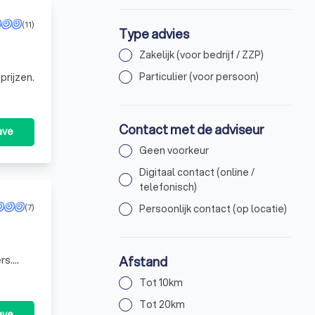
(11)
Type advies
Zakelijk (voor bedrijf / ZZP)
Particulier (voor persoon)
prijzen.
Contact met de adviseur
ave
Geen voorkeur
Digitaal contact (online /
telefonisch)
(7)
Persoonlijk contact (op locatie)
Afstand
rs.
len we
Tot 10km
Tot 20km
ave