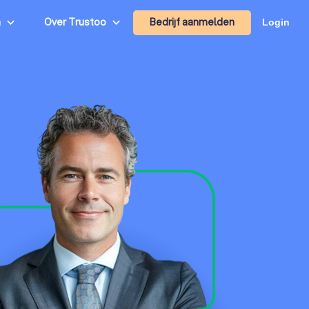
Bedrijf aanmelden
n
Over Trustoo
Login