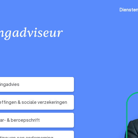
Dienste
ingadviseur
ingadvies
ffingen & sociale verzekeringen
r- & beroepschrift
ting van een onderneming