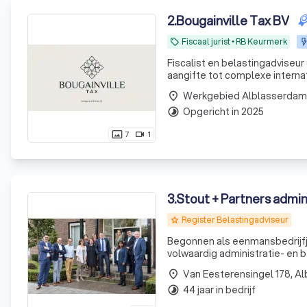
2
.
Bougainville Tax BV
Fiscaal jurist • RB Keurmerk
local_offer
Fiscalist en belastingadviseu
aangifte tot complexe internat
Werkgebied Alblasserdam
place
Opgericht in 2025
timelapse
7
1
photo_size_select_actual
videocam
3
.
Stout + Partners admin
Register Belastingadviseur
grade
Begonnen als eenmansbedrijfje
volwaardig administratie- en
Door de kleinschaligheid, de 
Van Eesterensingel 178, A
place
de adviseur zij
44 jaar in bedrijf
timelapse