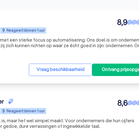
8,9
Reageert binnen 1 uur
r met een sterke focus op automatisering. Ons doel is om onderne
ij zich kunnen richten op waar ze écht goed in zijn: ondernemen. O
varen professionals met een accountancyachtergrond, aangevuld 
Vraag beschikbaarheid
Ontvang prijsopg
er
8,6
Reageert binnen 1 uur
 is, maar het wel simpel maakt. Voor ondernemers die hun cijfers
 gedoe, dure verrassingen of ingewikkelde taal.