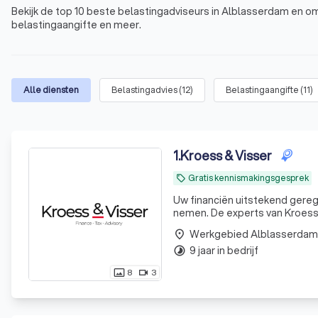
Bekijk de top 10 beste belastingadviseurs in Alblasserdam en om
belastingaangifte en meer.
Alle diensten
Belastingadvies
(
12
)
Belastingaangifte
(
11
)
1
.
Kroess & Visser
Gratis kennismakingsgesprek
local_offer
Uw financiën uitstekend geregeld. Uw tijd is waardevol. Laat ons daarom uw financiële zorg
nemen. De experts van KroessV
Werkgebied Alblasserdam
place
9 jaar in bedrijf
timelapse
8
3
photo_size_select_actual
videocam