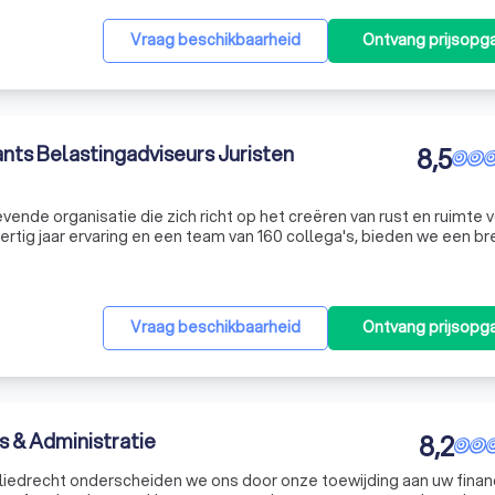
Vraag beschikbaarheid
Ontvang prijsopg
nts Belastingadviseurs Juristen
8,5
ende organisatie die zich richt op het creëren van rust en ruimte 
tig jaar ervaring en een team van 160 collega's, bieden we een b
accountancy, juridische zaken, human resources, fiscaliteiten, cor
Vraag beschikbaarheid
Ontvang prijsopg
s & Administratie
8,2
 Sliedrecht onderscheiden we ons door onze toewijding aan uw finan