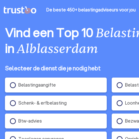
De beste 450+ belastingadviseurs
voor jou
Vind een Top 10
Belast
in
Alblasserdam
Selecteer de dienst die je nodig hebt
Belastingaangifte
Belast
Schenk- & erfbelasting
Loonhe
Btw-advies
Bezwaa
Toeslagen aanvragen
Oprich