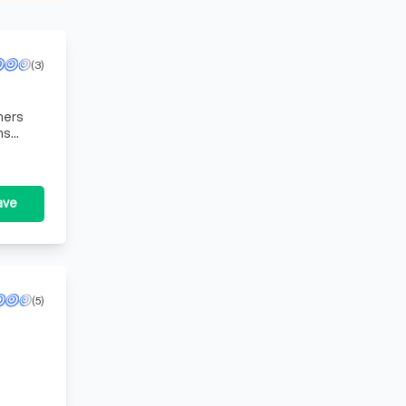
(3)
mers
ns
met
ave
(5)