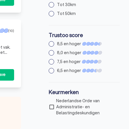
Tot 30km
Tot 50km
(10)
Trustoo score
8,5 en hoger
t vak.
het
8,0 en hoger
7,5 en hoger
6,5 en hoger
ave
Keurmerken
Nederlandse Orde van
check_box_outline_blank
Administratie- en
Belastingdeskundigen