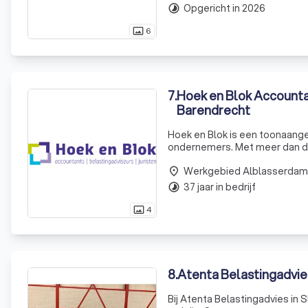
Opgericht in 2026
timelapse
6
photo_size_select_actual
7
.
Hoek en Blok Accounta
Barendrecht
Hoek en Blok is een toonaangev
ondernemers. Met meer dan der
scala aan diensten, waaronder 
Werkgebied Alblasserdam
place
37 jaar in bedrijf
timelapse
4
photo_size_select_actual
8
.
Atenta Belastingadvie
Bij Atenta Belastingadvies in