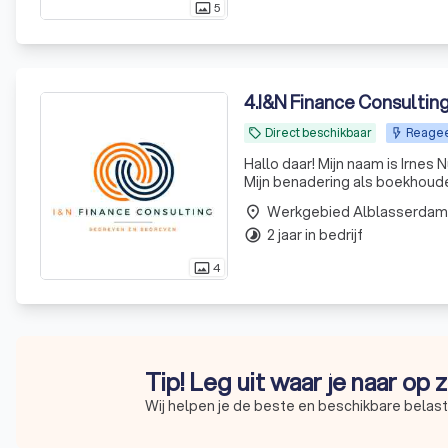
5
photo_size_select_actual
4
.
I&N Finance Consultin
Direct beschikbaar
Reageer
local_offer
Hallo daar! Mijn naam is Irnes
Mijn benadering als boekhoude
grondig begrijpen van de cijfe
Werkgebied Alblasserdam
place
2 jaar in bedrijf
timelapse
4
photo_size_select_actual
Tip! Leg uit waar je naar op
Wij helpen je de beste en beschikbare belast