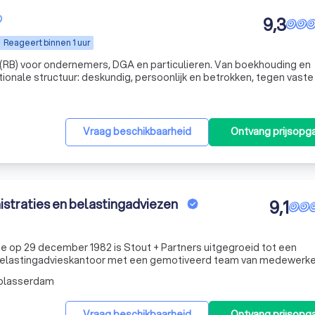
9,3
Reageert binnen 1 uur
r (RB) voor ondernemers, DGA en particulieren. Van boekhouding en
ionale structuur: deskundig, persoonlijk en betrokken, tegen vaste 
Vraag beschikbaarheid
Ontvang prijsopg
istraties en belastingadviezen
9,1
 op 29 december 1982 is Stout + Partners uitgegroeid tot een
 belastingadvieskantoor met een gemotiveerd team van medewerke
betrokkenheid van onze medewerkers en de jarenlange ervaring wil
lblasserdam
Vraag beschikbaarheid
Ontvang prijsopg