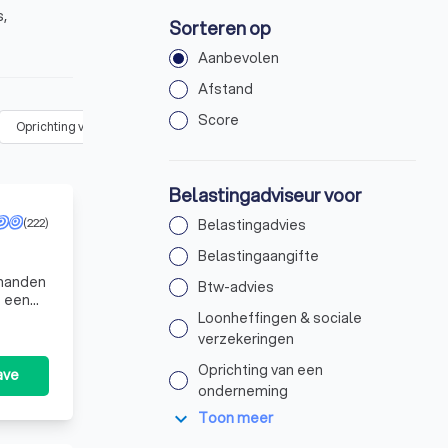
s,
Sorteren op
Aanbevolen
Afstand
Score
Oprichting van een onderneming
(
7
)
Jaarrekening opstellen
(
12
)
Belastingadviseur voor
(222)
Belastingadvies
Belastingaangifte
Btw-advies
t een
Loonheffingen & sociale
verzekeringen
Oprichting van een
ave
onderneming
expand_more
Toon meer