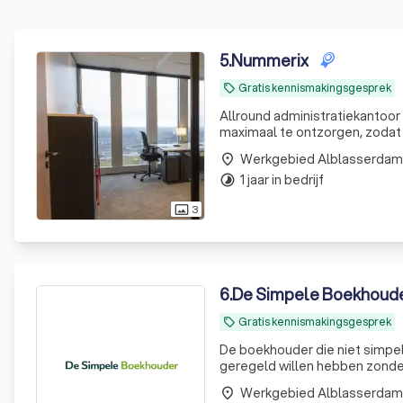
5
.
Nummerix
Gratis kennismakingsgesprek
local_offer
Allround administratiekantoo
maximaal te ontzorgen, zodat z
kantoor wordt geleid door er
Werkgebied Alblasserdam
place
diepgaande
1 jaar in bedrijf
timelapse
3
photo_size_select_actual
6
.
De Simpele Boekhoud
Gratis kennismakingsgesprek
local_offer
De boekhouder die niet simpel
geregeld willen hebben zonder
Werkgebied Alblasserdam
place