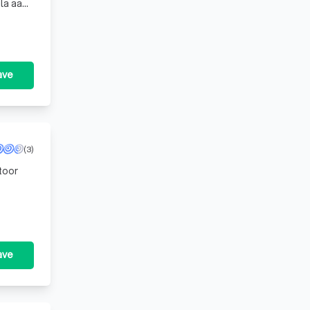
la aan
i
ave
(3)
toor
ave