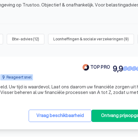
geving op Trustoo. Objectief & onafhankelijk. Voor belastingadvie
Btw-advies
(
12
)
Loonheffingen & sociale verzekeringen
(
9
)
9,9
TOP PRO
Reageert snel
en uit handen
isser beheren al uw financiële processen van A tot Z, zodat u me
gerust hart kunt ondernemen. KroessVisser | Finance - Tax - Advisory ☎️ Plan een GRATIS ADVIES
Vraag beschikbaarheid
Ontvang prijsopg