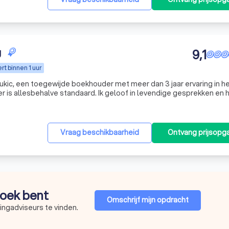
g
9,1
t binnen 1 uur
 Nukic, een toegewijde boekhouder met meer dan 3 jaar ervaring in he
r is allesbehalve standaard. Ik geloof in levendige gesprekken en 
rs om u optimaal van dienst te kunnen zijn. Aan het einde van he
Vraag beschikbaarheid
Ontvang prijsopg
 zoek bent
Omschrijf mijn opdracht
ingadviseurs te vinden.