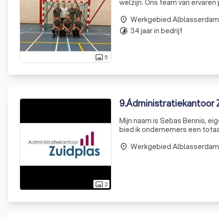
welzijn. Ons team van ervaren
diensten, van het opstellen va
Werkgebied Alblasserdam
place
34 jaar in bedrijf
timelapse
5
photo_size_select_actual
9
.
Ádministratiekantoor 
Mijn naam is Sebas Bennis, eig
bied ik ondernemers een totaal
aanspreekpunt die op de hoogte
Werkgebied Alblasserdam
place
2
photo_size_select_actual