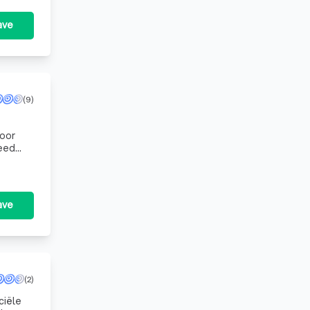
ave
(9)
voor
reed
porat
ave
(2)
ciële