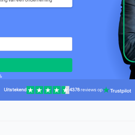
%
Uitstekend
4378
reviews op