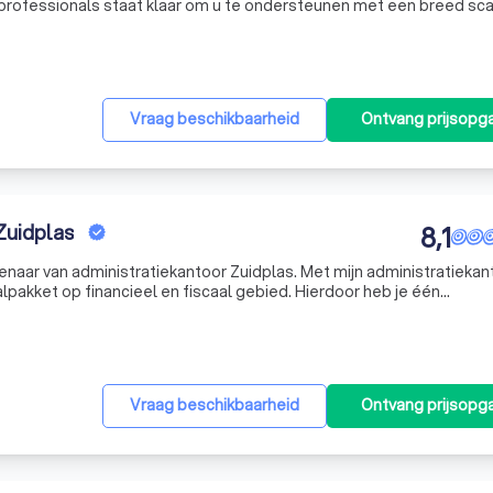
 professionals staat klaar om u te ondersteunen met een breed sca
n jaarrekeningen tot het verzorgen van belastingaangiften. Wij begr
Vraag beschikbaarheid
Ontvang prijsopg
Zuidplas
8,1
enaar van administratiekantoor Zuidplas. Met mijn administratiekan
pakket op financieel en fiscaal gebied. Hierdoor heb je één
 is van jouw totale financiële situatie.
Vraag beschikbaarheid
Ontvang prijsopg