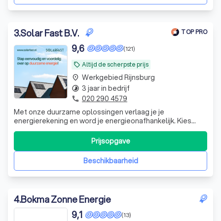
3
.
Solar Fast B.V.
TOP PRO
9,6
(121)
Altijd de scherpste prijs
local_offer
Werkgebied Rijnsburg
place
3 jaar in bedrijf
timelapse
020 290 4579
phone
Met onze duurzame oplossingen verlaag je je
energierekening en word je energieonafhankelijk. Kies
voor zonnepanelen, thuisbatterij, laadpaal, airco of
warmtepomp.
Prijsopgave
Beschikbaarheid
4
.
Bokma Zonne Energie
9,1
(13)