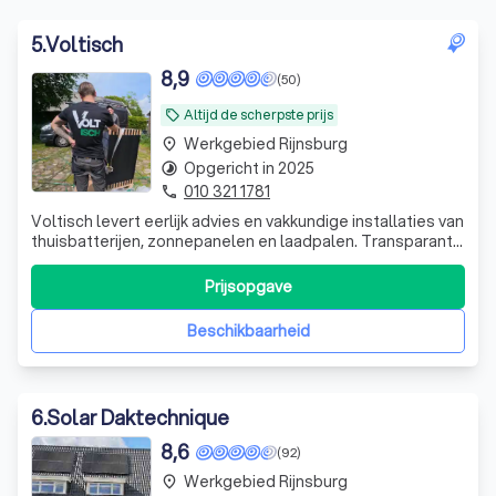
5
.
Voltisch
8,9
(50)
Altijd de scherpste prijs
local_offer
Werkgebied Rijnsburg
place
Opgericht in 2025
timelapse
010 321 1781
phone
Voltisch levert eerlijk advies en vakkundige installaties van
thuisbatterijen, zonnepanelen en laadpalen. Transparant,
betrouwbaar en volledig afgestemd op uw woning en
energieverbruik.
Prijsopgave
Beschikbaarheid
6
.
Solar Daktechnique
8,6
(92)
Werkgebied Rijnsburg
place