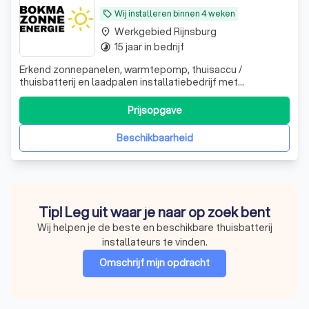
Wij installeren binnen 4 weken
local_offer
Werkgebied Rijnsburg
place
15 jaar in bedrijf
timelapse
Erkend zonnepanelen, warmtepomp, thuisaccu /
thuisbatterij en laadpalen installatiebedrijf met
gekwalificeerde installateurs. Wij houden van ons vak en
dat gaat u merken!
Prijsopgave
Beschikbaarheid
Tip! Leg uit waar je naar op zoek bent
Wij helpen je de beste en beschikbare thuisbatterij
installateurs te vinden.
Omschrijf mijn opdracht