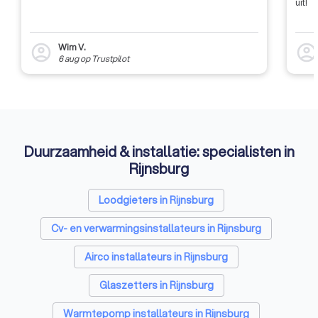
uit!
Wim V.
account_circle
account_circl
6 aug
op
Trustpilot
Duurzaamheid & installatie: specialisten in
Rijnsburg
Loodgieters in Rijnsburg
Cv- en verwarmingsinstallateurs in Rijnsburg
Airco installateurs in Rijnsburg
Glaszetters in Rijnsburg
Warmtepomp installateurs in Rijnsburg