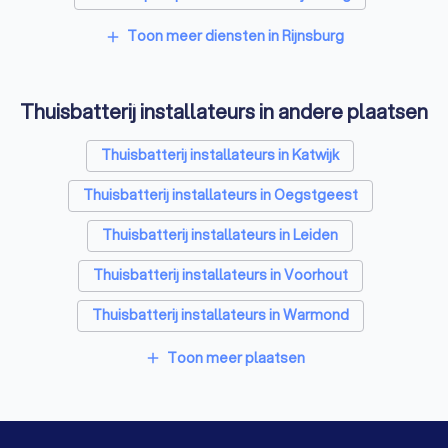
Kozijnen specialisten in Rijnsburg
Toon meer diensten in Rijnsburg
add
Zonnepanelen-installateurs in Rijnsburg
Thuisbatterij installateurs in andere plaatsen
Energielabel adviseurs in Rijnsburg
Thuisbatterij installateurs in Katwijk
Thuisbatterij installateurs in Oegstgeest
Thuisbatterij installateurs in Leiden
Thuisbatterij installateurs in Voorhout
Thuisbatterij installateurs in Warmond
Thuisbatterij installateurs in Noordwijk (ZH)
Toon meer plaatsen
add
Thuisbatterij installateurs in Voorschoten
Thuisbatterij installateurs in Leiderdorp