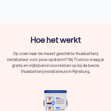
Een professionele thuisbatterij installateur helpt je bij het
kiezen van de juiste batterij en zorgt voor een correcte
installatie, zodat je zorgeloos kunt genieten van de voordelen
van zonne-energie. Trustoo helpt je graag bij het vinden van
de juiste thuisbatterij installateur in Rijnsburg. Daarom hebben
wij een top 10 voor je samengesteld van de beste
thuisbatterij installateurs van Rijnsburg. Gemiddeld hebben
Hoe het werkt
deze installateurs een Trustoo Score van 8.8 gebaseerd op
1000+ reviews van eerdere klanten. Zo ben je via Trustoo
zeker van kwaliteit en betrouwbaarheid.
Op zoek naar de meest geschikte thuisbatterij
Vraag vandaag nog vier offertes aan bij verschillende
installateur voor jouw opdracht? Bij Trustoo vraag je
thuisbatterij installateurs uit Rijnsburg en vind de beste
gratis en vrijblijvend voorstellen op bij de beste
installateur die aansluit bij jouw wensen en budget.
thuisbatterij installateurs in Rijnsburg.
Wat is een thuisbatterij?
Een thuisbatterij, ook wel thuisaccu genoemd, slaat de
elektriciteit op die zonnepanelen produceren. Het overschot
van de opgeleverde stroom wanneer de zon schijnt, wordt
dan opgeslagen in de thuisbatterij. Deze opgeslagen energie