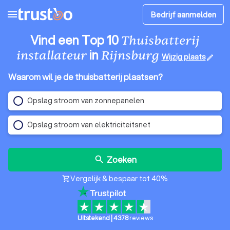
menu
Bedrijf aanmelden
Vind een Top 10
Thuisbatterij
in
installateur
Rijnsburg
Wijzig plaats
edit
Waarom wil je de thuisbatterij plaatsen?
Opslag stroom van zonnepanelen
Opslag stroom van elektriciteitsnet
Zoeken
search
Vergelijk & bespaar tot 40%
shopping_cart
Uitstekend
|
4378
reviews