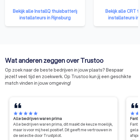
onafhankelijke stichting InstallQ.
ondernemersorgani
Om dit doel te bereiken,
Techniek Nederlan
Bekijk alle InstallQ thuisbatterij
Bekijk alle CRT t
ontwikkelt en beheert InstallQ
CNV vakmensen en 
installateurs in Rijnsburg
installateurs in
een breed scala aan
brancheorganisati
kwaliteitsregelingen. InstallQ
(luchtbehandeling 
verleent erkenningen aan
koudetechniek) en 
vakbekwame installatiebedrijven.
opleidingsfonds vo
We schrijven
technische installa
certificeringsregelingen en
Techniek (voorheen OT
Wat anderen zeggen over Trustoo
informeren daarover. Daarnaast
helpen om betrouw
accrediteert InstallQ opleidingen
informatie beschik
Op zoek naar de beste bedrijven in jouw plaats? Bespaar
en examens in
over vakmanschap i
jezelf veel tijd en zoekwerk. Op Trustoo kun jij een geschikte
installatietechniek. InstallQ-
installatietechniek.
match vinden in jouw omgeving!
erkende en -gecertifieerde
voor een deel zelf
bedrijven zijn te vinden in het
database en onze
kwaliteitsregister De Echte
producten/diensten
Installateur.
helpen ook andere 
in de branche om p
star
star
star
star
star
star
sta
Alle bedrijven waren prima
Fanta
ontwikkelen voor va
Alle bedrijven waren prima, dit maakt de keuze moeilijk,
Fanta
vakspecialisten.
maar is voor mij heel positief. Dit geeft me vertrouwen in
gelat
de selectie door Trustpilot.
afspr