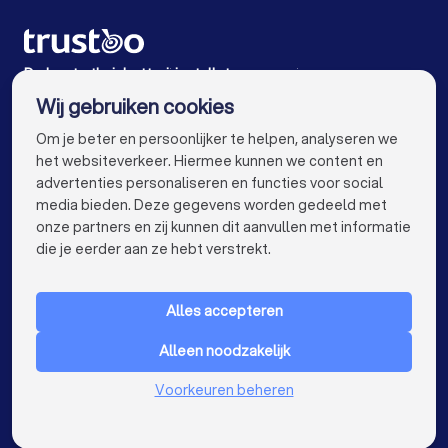
Thuisbatterij installateurs in Wassenaar
Thuisbatterij installateurs in Lisse
De beste thuisbatterij installateurs voor jou
Wij gebruiken cookies
Thuisbatterij installateurs in Amsterdam
info@trustoo.nl
Om je beter en persoonlijker te helpen, analyseren we
Thuisbatterij installateurs in Rotterdam
het websiteverkeer. Hiermee kunnen we content en
advertenties personaliseren en functies voor social
Thuisbatterij installateurs in Den Haag
media bieden. Deze gegevens worden gedeeld met
onze partners en zij kunnen dit aanvullen met informatie
Thuisbatterij installateurs in Utrecht
keyboard_arrow_down
VOOR PARTICULIEREN
die je eerder aan ze hebt verstrekt.
Thuisbatterij installateurs in Eindhoven
keyboard_arrow_down
VOOR BEDRIJVEN
Thuisbatterij installateurs in Tilburg
Alles accepteren
keyboard_arrow_down
OVER TRUSTOO
Thuisbatterij installateurs in Groningen
Alleen noodzakelijk
LAND
Nederland
Thuisbatterij installateurs in Almere
Voorkeuren beheren
België
Duitsland
Thuisbatterij installateurs in Breda
Spanje