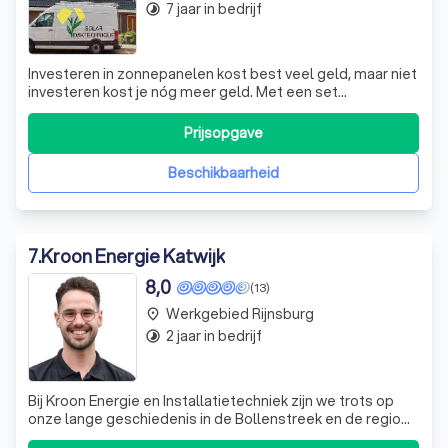
7 jaar in bedrijf
timelapse
Investeren in zonnepanelen kost best veel geld, maar niet
investeren kost je nóg meer geld. Met een set
zonnepanelen ben je onafhankelijk van energiebedrijven
waarvan de energieprijzen continue stijgen. Kortom, een
Prijsopgave
eenmalige aanschaf van zonnepanelen is goedkoper dan
maandelijks je energierekening t
Beschikbaarheid
7
.
Kroon Energie Katwijk
8,0
(13)
Werkgebied Rijnsburg
place
2 jaar in bedrijf
timelapse
Bij Kroon Energie en Installatietechniek zijn we trots op
onze lange geschiedenis in de Bollenstreek en de regio
Haarlemmermeer. Sinds de jaren '60 hebben we ons