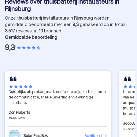
Reviews over thuisbatterij installateurs in
Rijnsburg
Onze
thuisbatterij installateurs
in
Rijnsburg
worden
gemiddeld beoordeeld met een
9,3
gebaseerd op in totaal
3.517
reviews uit
10
bronnen
Gemiddelde beoordeling
9,3
•
star
star
star
star
star_half
star
star
star
star
star
star
star
sta
Duidelijke afspraken, marktconforme prijs, korte lijnen in
Uitermat
de communicatie, snelle levering en vakkundige
van een
installatie.
adquaat
thuisba
Don Huberts
beter v
19-01-2026
uitgevo
Joop A
meterka
16-12-20
ook die klus ge
Solar Fast B.V.
Bekijk profiel
klantger