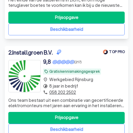
Het einde van de salderen is in zicht, en om hoge
teruglever boetes te voorkomen kan ik bij u de nieuwste
generatie stekkerbaterij aanbieden voor een schappelijke
prijs.
Prijsopgave
Beschikbaarheid
2
.
Installgroen B.V.
TOP PRO
9,8
(217)
Gratis kennismakingsgesprek
local_offer
Werkgebied Rijnsburg
place
8 jaar in bedrijf
timelapse
058 202 2502
phone
Ons team bestaat uit een combinatie van gecertificeerde
elektromonteurs met jaren aan ervaring in het installeren
van thuisbatterijen, zonnepanelen en airco's, aangevuld
door een kundig team groothandelaren. Door in deze
Prijsopgave
samenstelling te werken kunnen wij altijd ontzettend snel
leveren én een instal
Beschikbaarheid