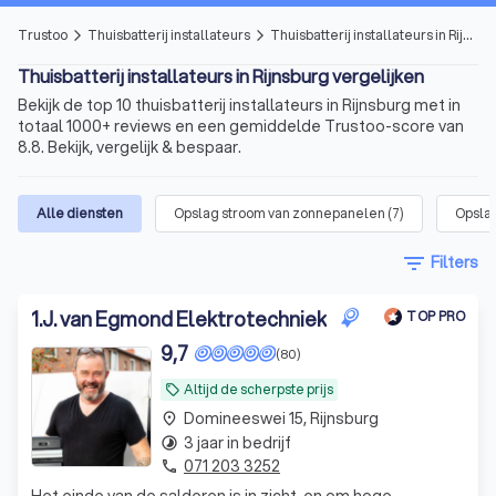
Trustoo
Thuisbatterij installateurs
Thuisbatterij installateurs in Rijnsburg
arrow_forward_ios
arrow_forward_ios
Thuisbatterij installateurs in Rijnsburg vergelijken
Bekijk de top 10 thuisbatterij installateurs in Rijnsburg met in
totaal 1000+ reviews en een gemiddelde Trustoo-score van
8.8. Bekijk, vergelijk & bespaar.
Alle diensten
Opslag stroom van zonnepanelen
(
7
)
Opslag
filter_list
Filters
1
.
J. van Egmond Elektrotechniek
TOP PRO
9,7
(80)
Altijd de scherpste prijs
local_offer
Domineeswei 15, Rijnsburg
place
3 jaar in bedrijf
timelapse
071 203 3252
phone