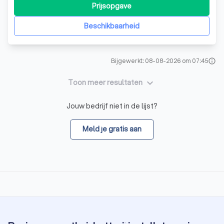
bewezen als dé specialist in technische installaties, met
Prijsopgave
een focus op zonne-energie, laadpalen, warmtepompen
en thuisbatterijen. Onder le
Beschikbaarheid
Bijgewerkt: 08-08-2026 om 07:45
info
keyboard_arrow_down
Toon meer resultaten
Jouw bedrijf niet in de lijst?
Meld je gratis aan