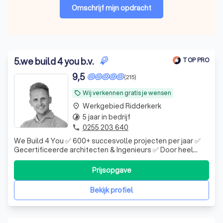
Omschrijf mijn opdracht
5
.
we build 4 you b.v.
TOP PRO
9,5
(215)
Wij verkennen gratis je wensen
local_offer
Werkgebied Ridderkerk
place
5 jaar in bedrijf
timelapse
0255 203 640
phone
We Build 4 You ✅ 600+ succesvolle projecten per jaar ✅
Gecertificeerde architecten & Ingenieurs ✅ Door heel
Nederland
Prijsopgave
Bekijk profiel