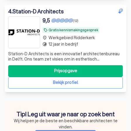
4
.
Station-D Architects
9,5
(12)
Gratis kennismakingsgesprek
local_offer
Werkgebied Ridderkerk
place
12 jaar in bedrijf
timelapse
Station-D Architects is een innovatief architectenbureau
in Delft. Ons team zet visies om in esthetisch
verbluffende ontwerpen, waarbij de gebruiker, innovatie
en creativiteit centraal staan.
Prijsopgave
Bekijk profiel
Tip! Leg uit waar je naar op zoek bent
Wij helpen je de beste en beschikbare architecten te
vinden.