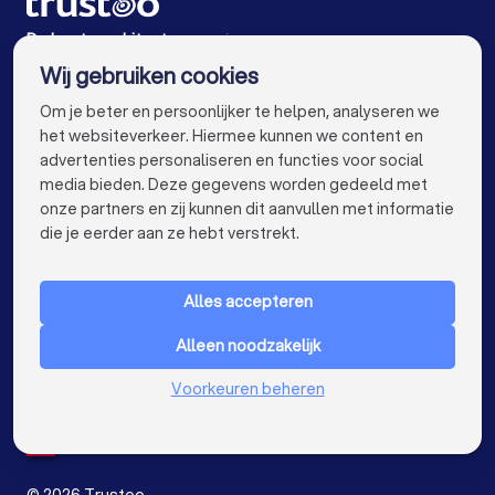
Architecten in Utrecht
Architecten in Eindhoven
De beste architecten voor jou
Wij gebruiken cookies
Architecten in Tilburg
Architecten in Groningen
info@trustoo.nl
Om je beter en persoonlijker te helpen, analyseren we
Architecten in Almere
Architecten in Breda
het websiteverkeer. Hiermee kunnen we content en
advertenties personaliseren en functies voor social
Architecten in Nijmegen
Architecten in Enschede
media bieden. Deze gegevens worden gedeeld met
onze partners en zij kunnen dit aanvullen met informatie
Architecten in Haarlem
Architecten in Arnhem
keyboard_arrow_down
VOOR PARTICULIEREN
die je eerder aan ze hebt verstrekt.
Architecten in Amersfoort
keyboard_arrow_down
VOOR BEDRIJVEN
Architecten in Apeldoorn
Architecten in Den Bosch
Alles accepteren
keyboard_arrow_down
OVER TRUSTOO
Architecten in Maastricht
Architecten in Leiden
Alleen noodzakelijk
LAND
Nederland
Architecten in Zoetermeer
Voorkeuren beheren
België
Duitsland
Architecten bij jou in de buurt
Spanje