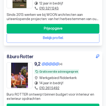
12 jaar in bedrijf
timelapse
010 321 1243
phone
Sinds 2013 werken we bij WOON architecten aan
uiteenlopende projecten: van het herbestemmen van oud
vastgoed of verbouwen van woningen tot het ontwerpen
van eigentijdse villa’s en duurzame woningbouw. Wat al
Prijsopgave
onze projecten verbindt? We combineren creativiteit met
realiteitszin en organiseren begelei
Bekijk profiel
8
.
buro Rotter
9,2
(4)
Gratis eerste adviesgesprek
local_offer
Werkgebied Ridderkerk
place
14 jaar in bedrijf
timelapse
010 261 5492
phone
Buro ROTTER ontwerpt binnen budget voor interieur en
exterieur opdrachten