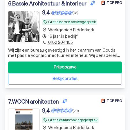
6
.
Bassie Architectuur & Interieur
TOP PRO
9,4
(35)
Gratis eerste adviesgesprek
local_offer
Werkgebied Ridderkerk
place
16 jaar in bedrijf
timelapse
0182 204 105
phone
Wij zijn een bureau gevestigd in het centrum van Gouda
met passie voor architectuur en interieur. Wij benaderen
architectuur vanuit de beleving van de gebruiker met een
heldere en eigentijdse visie. Onze unieke werkwijze
Prijsopgave
tussen architectuur en interieur zorgt voor volledige
passende en unieke projec
Bekijk profiel
7
.
WOON architecten
TOP PRO
9,4
(20)
Gratis kennismakingsgesprek
local_offer
Werkgebied Ridderkerk
place