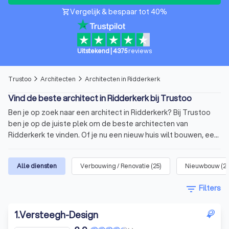
Vergelijk & bespaar tot 40%
shopping_cart
Uitstekend
|
4375
reviews
Trustoo
Architecten
Architecten in Ridderkerk
arrow_forward_ios
arrow_forward_ios
Vind de beste architect in Ridderkerk bij Trustoo
Ben je op zoek naar een architect in Ridderkerk? Bij Trustoo
ben je op de juiste plek om de beste architecten van
Ridderkerk te vinden. Of je nu een nieuw huis wilt bouwen, een
bedrijfspand wilt renoveren of een tuin wilt ontwerpen.
Trustoo biedt een uitgebreide selectie van de beste
Alle diensten
Verbouwing / Renovatie
(
25
)
Nieuwbouw
(
2
architecten die klaar staan om jouw ideeën te verwerkelijken.
Deze architecten hebben een gemiddelde Trustoo Score van
filter_list
Filters
8.8 gebaseerd op 1000+ reviews. Vergelijk vandaag nog vier
architecten in Ridderkerk met elkaar en kies de architect die
1
.
Versteegh-Design
het best bij jouw project en budget past.
Wat is een architect?