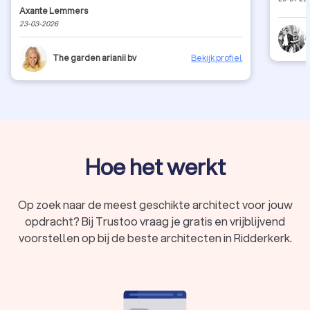
tenminste 1 ontwerp te maken waarbij ze echt 'out of the
Axante Lemmers
box' denkt, heeft ze echt geleverd! Janine verwerkt de
23-03-2026
feedback direct in een volgend ontwerp en ze reageert
snel (sneller dan wij terug reageerden). Ze helpt ook bij
het uitzoeken waar je bepaalde spullen en beplanting
The garden arianii bv
Bekijk profiel
kan kopen. Zeker een aanrader!
Hoe het werkt
Op zoek naar de meest geschikte architect voor jouw
opdracht? Bij Trustoo vraag je gratis en vrijblijvend
voorstellen op bij de beste architecten in Ridderkerk.