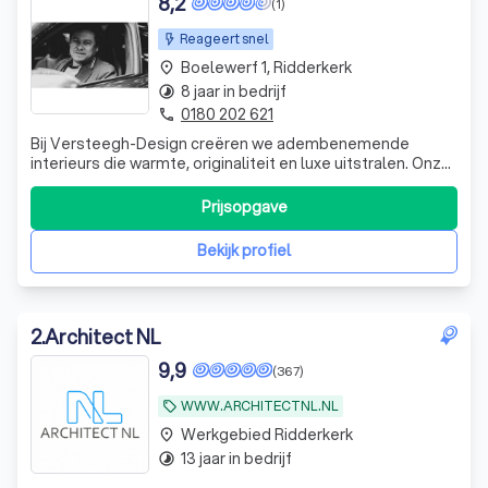
8,2
(1)
De voordelen van een professionele
Reageert snel
architect in Ridderkerk
Boelewerf 1, Ridderkerk
place
8 jaar in bedrijf
timelapse
Wat is de rol van een architect?
0180 202 621
phone
Welke soorten architecten zijn er? Ontdek
Bij Versteegh-Design creëren we adembenemende
interieurs die warmte, originaliteit en luxe uitstralen. Onze
de verschillende specialismen
ontwerpen zijn niet alleen esthetisch aantrekkelijk, maar
ook functioneel en afgestemd op de unieke wensen van
Prijsopgave
Hoe vind je een betrouwbare architect?
onze klanten. Of het nu gaat om een modern familiehuis
met een vleugje glamour of
Bekijk profiel
2
.
Architect NL
9,9
(367)
WWW.ARCHITECTNL.NL
local_offer
Werkgebied Ridderkerk
place
13 jaar in bedrijf
timelapse