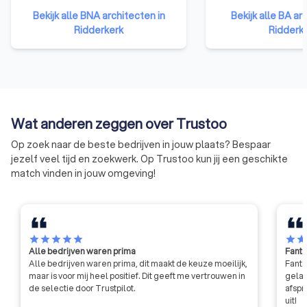
architectenbureaus. De BNA is
ingeschreven staan 
Bekijk alle BNA architecten in
Bekijk alle BA ar
een netwerk dat modern,
architectenregister. 
Ridderkerk
Ridderk
creatief ondernemerschap
viertienduizend pe
bevordert. Met als drijfveer de
geregistreerd. Drie
kracht van architectuur voor de
is architect. Interie
leefomgeving.
stedenbouwkundige
landschapsarchite
respectievelijk 13
Wat anderen zeggen over Trustoo
van het register.
Op zoek naar de beste bedrijven in jouw plaats? Bespaar
jezelf veel tijd en zoekwerk. Op Trustoo kun jij een geschikte
match vinden in jouw omgeving!
star
star
star
star
star
star
sta
Alle bedrijven waren prima
Fanta
Alle bedrijven waren prima, dit maakt de keuze moeilijk,
Fanta
maar is voor mij heel positief. Dit geeft me vertrouwen in
gelat
de selectie door Trustpilot.
afspr
uit!