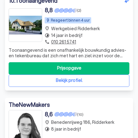
10
.
Toonaangevend
8,8
(2)
Reageert binnen 4 uur
Werkgebied Ridderkerk
place
14 jaar in bedrijf
timelapse
010 261 5741
phone
Toonaangevend is een onafhankelijk bouwkundig advies-
en tekenbureau dat zich met hart en ziel inzet voor de
bouwkundige dromen en wensen van onze
opdrachtgevers. Met meer dan 35 jaar ervaring in de
Prijsopgave
bouwsector, bieden wij een schat aan kennis en inzicht in
materialen, bouwprocessen en regelgeving. O
Bekijk profiel
TheNewMakers
8,6
(10)
Benedenrijweg 186, Ridderkerk
place
8 jaar in bedrijf
timelapse