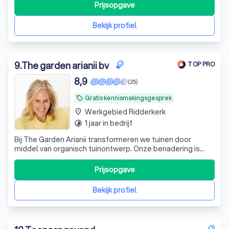
Prijsopgave
Bekijk profiel
9
.
The garden arianii bv
TOP PRO
8,9
(25)
Gratis kennismakingsgesprek
local_offer
Werkgebied Ridderkerk
place
1 jaar in bedrijf
timelapse
Bij The Garden Arianii transformeren we tuinen door
middel van organisch tuinontwerp. Onze benadering is
uniek; we kijken anders naar ruimtes en ontwerpen met
een diepe waardering voor diversiteit, duurzaamheid en
Prijsopgave
esthetiek. Onze ontwerpen zijn niet alleen visueel
aantrekkelijk, maar ook functioneel
Bekijk profiel