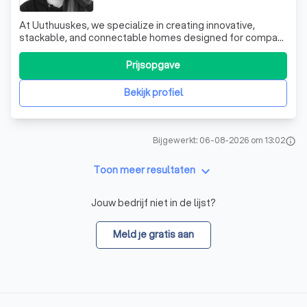
At Uuthuuskes, we specialize in creating innovative,
stackable, and connectable homes designed for compact
spaces. Our unique approach offers a robust alternative
to traditional slow-paced construction, utilizing high-
Prijsopgave
quality CLT mass timber. Whether you need a temporary
solution or a permanent resi
Bekijk profiel
Bijgewerkt: 06-08-2026 om 13:02
info
keyboard_arrow_down
Toon meer resultaten
Jouw bedrijf niet in de lijst?
Meld je gratis aan