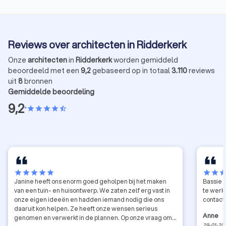
Reviews over architecten in Ridderkerk
Onze
architecten
in
Ridderkerk
worden gemiddeld
beoordeeld met een
9,2
gebaseerd op in totaal
3.110
reviews
uit
8
bronnen
Gemiddelde beoordeling
9,2
•
star
star
star
star
star_half
star
star
star
star
star
star
star
sta
Janine heeft ons enorm goed geholpen bij het maken
Bassie 
van een tuin- en huisontwerp. We zaten zelf erg vast in
te werke
onze eigen ideeën en hadden iemand nodig die ons
contact
daaruit kon helpen. Ze heeft onze wensen serieus
Anne
genomen en verwerkt in de plannen. Op onze vraag om
29-01-20