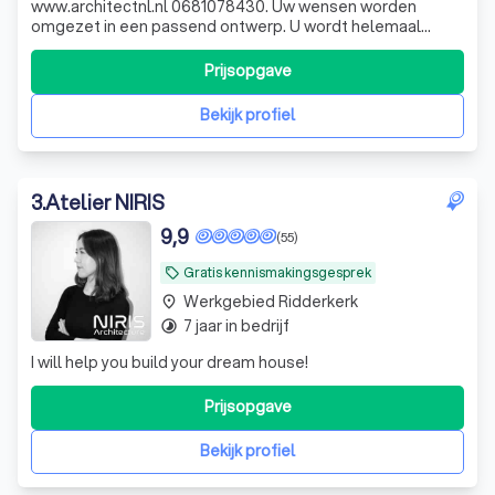
www.architectnl.nl 0681078430. Uw wensen worden
omgezet in een passend ontwerp. U wordt helemaal
ontzorgd. Ontwerp, aanvraag omgevingsvergunning.
Vestigingen Reeuwijk en Alblasserdam.
Prijsopgave
Bekijk profiel
3
.
Atelier NIRIS
9,9
(55)
Gratis kennismakingsgesprek
local_offer
Werkgebied Ridderkerk
place
7 jaar in bedrijf
timelapse
I will help you build your dream house!
Prijsopgave
Bekijk profiel