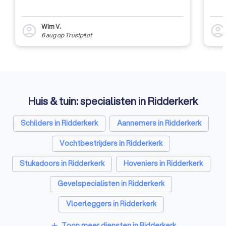
Wim V.
account_circle
account_circl
6 aug
op
Trustpilot
Huis & tuin: specialisten in Ridderkerk
Schilders in Ridderkerk
Aannemers in Ridderkerk
Vochtbestrijders in Ridderkerk
Stukadoors in Ridderkerk
Hoveniers in Ridderkerk
Gevelspecialisten in Ridderkerk
Vloerleggers in Ridderkerk
Elektriciens in Ridderkerk
Toon meer diensten in Ridderkerk
add