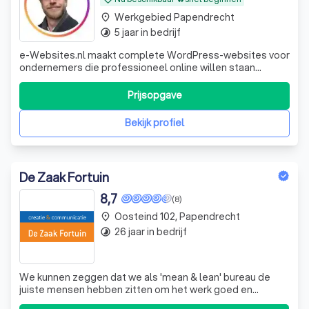
Werkgebied Papendrecht
place
5 jaar in bedrijf
timelapse
e-Websites.nl maakt complete WordPress-websites voor
ondernemers die professioneel online willen staan
zonder technisch gedoe. Veel ondernemers weten dat ze
een goede website nodig hebben, maar lopen vast op
Prijsopgave
keuzes zoals hosting, domeinnaam, e-mail, WordPress,
onderhoud, beveiliging en teksten. Wij
Bekijk profiel
De Zaak Fortuin
8,7
(8)
Oosteind 102, Papendrecht
place
26 jaar in bedrijf
timelapse
We kunnen zeggen dat we als 'mean & lean' bureau de
juiste mensen hebben zitten om het werk goed en
efficiënt uit te voeren. Geen mensen teveel, maar ook