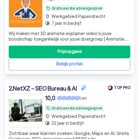
Gratis eerste adviesgesprek
local_offer
Werkgebied Papendrecht
place
7 jaar in bedrijf
timelapse
Wij maken met 2D animatie explainer video's jouw
boodschap toegankelijk voor jouw doelgroep | Animatie
laten maken? | Animatieplan.nl
Prijsopgave
Bekijk profiel
2
.
NetXZ – SEO Bureau & AI
TOP PRO
10,0
(39)
Gratis eerste adviesgesprek
local_offer
Werkgebied Papendrecht
place
22 jaar in bedrijf
timelapse
Zichtbaar waar klanten zoeken: Google, Maps en AI. Gratis
Quickscan. SEO-trajecten vanaf €590 p/m.