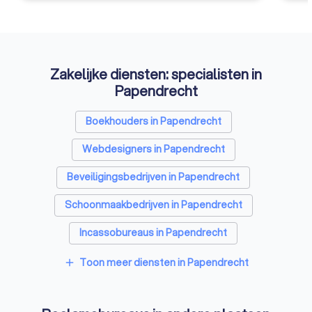
Zakelijke diensten: specialisten in
Papendrecht
Boekhouders in Papendrecht
Webdesigners in Papendrecht
Beveiligingsbedrijven in Papendrecht
Schoonmaakbedrijven in Papendrecht
Incassobureaus in Papendrecht
Online marketing bureaus in Papendrecht
Toon meer diensten in Papendrecht
add
Tekstschrijvers in Papendrecht