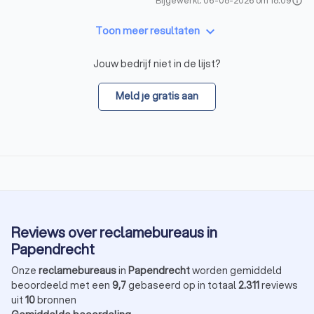
Bijgewerkt: 06-08-2026 om 18:09
info
keyboard_arrow_down
Toon meer resultaten
Jouw bedrijf niet in de lijst?
Meld je gratis aan
Reviews over reclamebureaus in
Papendrecht
Onze
reclamebureaus
in
Papendrecht
worden gemiddeld
beoordeeld met een
9,7
gebaseerd op in totaal
2.311
reviews
uit
10
bronnen