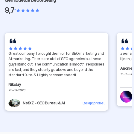
Gemiddelde beoordeling
9,7
•
star
star
star
star
star
star
star
star
star
star
star
star
sta
Great company! I brought them on for SEO marketing and
Zeer sn
AI marketing. There are alot of SEO agencies but these
lijnen, 
guys stand out. The communication is smooth, responses
Anonie
are fast, and they clearly go above and beyond the
15-02-20
standard 9-to-5. Highly recommended!
Nikolay
23-03-2026
NetXZ – SEO Bureau & AI
Bekijk profiel