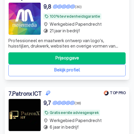
9,8
(30)
100% tevredenheidsgarantie
local_offer
Werkgebied Papendrecht
place
21 jaar in bedrijf
timelapse
Professioneel en maatwerk ontwerp van logo’s,
huisstijlen, drukwerk, websites en overige vormen van
creatieve communicatie. Flexibel, betrouwbaar, een
overvloed aan creativiteit en nette prijzen.
Prijsopgave
Bekijk profiel
7
.
Patronx ICT
TOP PRO
9,7
(38)
Gratis eerste adviesgesprek
local_offer
Werkgebied Papendrecht
place
6 jaar in bedrijf
timelapse