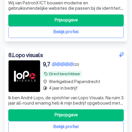
Wij van PatronX ICT bouwen moderne en
gebruiksvriendelijke websites die passen bij de identiteit
van jouw bedrijf. We verzorgen het complete traject: van
ontwerp, domeinregistratie en hosting tot beveiliging,
Prijsopgave
onderhoud en zoekmachineoptimalisatie (SEO). Daarnaast
ondersteunen wij bij e-mail, Microso
Bekijk profiel
8
.
Lopo visuals
9,7
(22)
Direct beschikbaar
local_offer
Werkgebied Papendrecht
place
4 jaar in bedrijf
timelapse
Ik ben André Lopo, de oprichter van Lopo Visuals. Na ruim 3
jaar all-round ervaring heb ik mijn bedrijf opgebouwd met
één doel: de beste beelden en storytelling leveren voor
bedrijven die zich willen onderscheiden. Met een focus op
Prijsopgave
advertenties, evenementen films voor bedrijven en social
media vide
Bekijk profiel