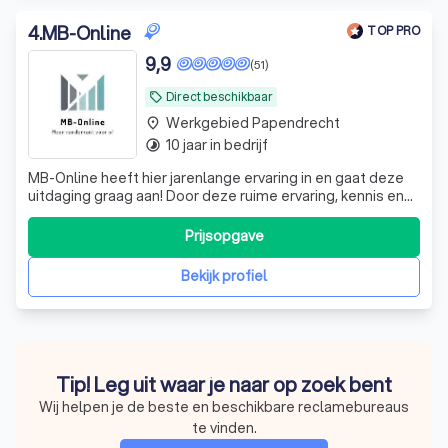
4
.
MB-Online
TOP PRO
9,9
(51)
Direct beschikbaar
local_offer
Werkgebied Papendrecht
place
10 jaar in bedrijf
timelapse
MB-Online heeft hier jarenlange ervaring in en gaat deze
uitdaging graag aan! Door deze ruime ervaring, kennis en
know-how leveren wij resultaat!
Prijsopgave
Bekijk profiel
Tip! Leg uit waar je naar op zoek bent
Wij helpen je de beste en beschikbare reclamebureaus
te vinden.