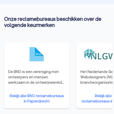
Onze reclamebureaus beschikken over de
volgende keurmerken
De BNO is een vereniging met
Het Nederlands Ge
ontwerpers en mensen
Webdesigners (NGR
werkzaam in de ontwerpwereld
brancheorganisatie
als leden. De BNO verbindt,
webdesigners. We
vertegenwoordigt en versterkt
die zijn aangeslote
Bekijk alle BNO reclamebureaus
Bekijk all
ontwerpers in Nederland.
hebben namelijk b
in Papendrecht
reclamebureaus in
de nodige kennis, e
vaardigheden te b