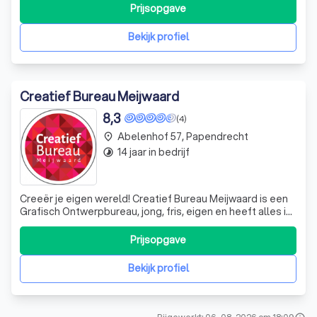
zeker niet te weinig. We zijn inmiddels één van de weinige
Prijsopgave
bureau's die nog volop vertrouwen op eigen kracht en dus
niet voor elke klus gebruik ma
Bekijk profiel
Creatief Bureau Meijwaard
8,3
(4)
Abelenhof 57, Papendrecht
place
14 jaar in bedrijf
timelapse
Creeër je eigen wereld! Creatief Bureau Meijwaard is een
Grafisch Ontwerpbureau, jong, fris, eigen en heeft alles in
huis om voor u een perfecte uitstraling te creëren. Bent u
op zoek naar een (nieuw) logo, complete huisstijl, folder
Prijsopgave
of welke manier dan ook om uw bedrijf te promoten? Wij
weten wat
Bekijk profiel