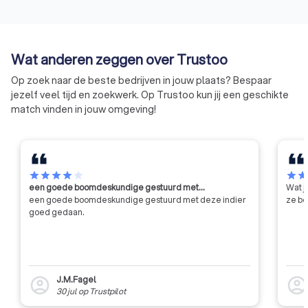
kwalitatief hoogwa
websites te ontwer
Bovendien moet een
organisatie zich ho
Wat anderen zeggen over Trustoo
gedragscode van d
betekent dat ze ni
Op zoek naar de beste bedrijven in jouw plaats? Bespaar
eigen gang kunnen 
jezelf veel tijd en zoekwerk. Op Trustoo kun jij een geschikte
moeten voldoen aa
match vinden in jouw omgeving!
eisen qua integritei
professionaliteit.
star
star
star
star
star
star
sta
een goede boomdeskundige gestuurd met…
Wat j
een goede boomdeskundige gestuurd met deze indier
ze be
goed gedaan.
J.M.Fagel
account_circle
account_circl
30 jul
op
Trustpilot