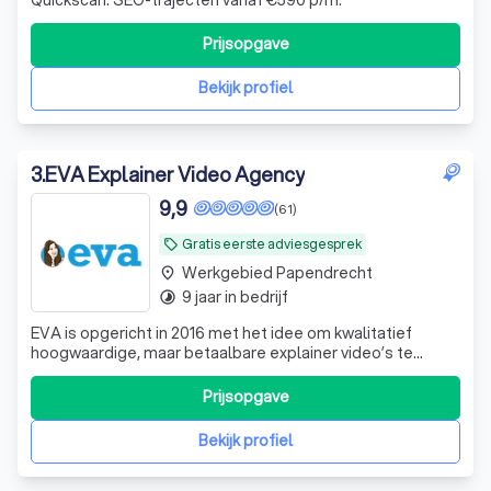
Prijsopgave
Bekijk profiel
3
.
EVA Explainer Video Agency
9,9
(61)
Gratis eerste adviesgesprek
local_offer
Werkgebied Papendrecht
place
9 jaar in bedrijf
timelapse
EVA is opgericht in 2016 met het idee om kwalitatief
hoogwaardige, maar betaalbare explainer video’s te
maken in een ‘niet zo betaalbare’ explainer video markt.
Dit idee sloeg aan en inmiddels bestaat ons team uit 11
Prijsopgave
enthousiaste collega’s. Waaronder 3 projectmanagers en
5 animatoren en een ervaren
Bekijk profiel