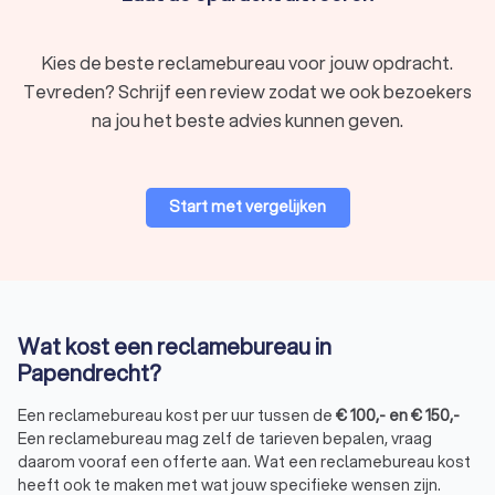
Papendrecht?
Reclamebureaus in Papendrecht bieden een breed scala aan
diensten, waaronder:
Kies de beste reclamebureau voor jouw opdracht.
Belettering en bestickering:
ontwerp en plaatsing van
stickers en belettering op voertuigen en ramen.
Tevreden? Schrijf een review zodat we ook bezoekers
Buitenreclame:
billboards, gevelreclame en spandoeken
na jou het beste advies kunnen geven.
voor maximale zichtbaarheid.
Huisstijl en branding:
ontwikkeling van een sterke visuele
identiteit.
Marketing en communicatie:
strategische campagnes
Start met vergelijken
en communicatieplannen.
Drukwerk en advertenties:
folders, flyers en ander
promotiemateriaal.
Bedrijfsanimatie:
creatieve animaties voor producten en
diensten.
Strategie en positionering:
een duidelijke groeistrategie
Wat kost een reclamebureau in
voor je bedrijf.
Papendrecht?
Website- en app-ontwikkeling:
professionele websites
en mobiele applicaties.
Een reclamebureau kost per uur tussen de
€
100
,-
en
€
150
,-
TV- en radioreclame:
effectieve campagnes via
Een reclamebureau mag zelf de tarieven bepalen, vraag
traditionele media.
daarom vooraf een offerte aan. Wat een reclamebureau kost
heeft ook te maken met wat jouw specifieke wensen zijn.