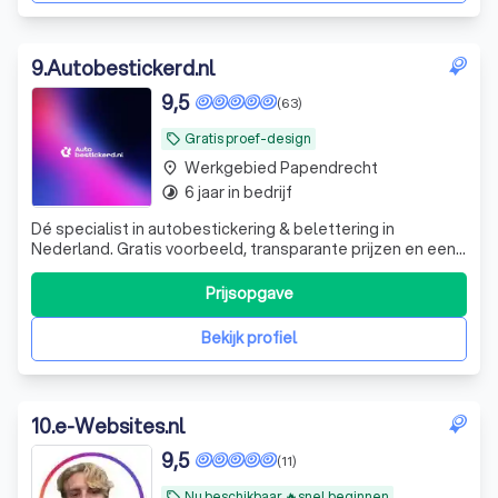
9
.
Autobestickerd.nl
9,5
(63)
Gratis proef-design
local_offer
Werkgebied Papendrecht
place
6 jaar in bedrijf
timelapse
Dé specialist in autobestickering & belettering in
Nederland. Gratis voorbeeld, transparante prijzen en een
zéér korte levertermijn. Gekozen door velen,
tevredenheid van iedereen!
Prijsopgave
Bekijk profiel
10
.
e-Websites.nl
9,5
(11)
Nu beschikbaar 🔥snel beginnen
local_offer