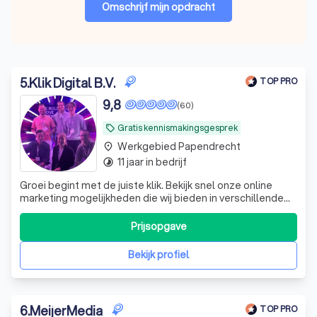
Omschrijf mijn opdracht
5
.
Klik Digital B.V.
TOP PRO
9,8
(60)
Gratis kennismakingsgesprek
local_offer
Werkgebied Papendrecht
place
11 jaar in bedrijf
timelapse
Groei begint met de juiste klik. Bekijk snel onze online
marketing mogelijkheden die wij bieden in verschillende
industrieën.
Prijsopgave
Bekijk profiel
6
.
MeijerMedia
TOP PRO