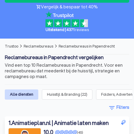
Vergelijk & bespaar tot 40%
shopping_cart
Uitstekend
|
4371
reviews
Trustoo
Reclamebureaus
Reclamebureaus in Papendrecht
arrow_forward_ios
arrow_forward_ios
Reclamebureaus in Papendrecht vergelijken
Vind een top 10 Reclamebureaus in Papendrecht. Voor een
reclamebureau dat meedenkt bij de huisstijl, strategie en
campagnes op maat.
Alle diensten
Huisstijl & Branding
(
22
)
Folders, Advertent
filter_list
Filters
1
.
Animatieplan.nl | Animatie laten maken
10,0
(45)