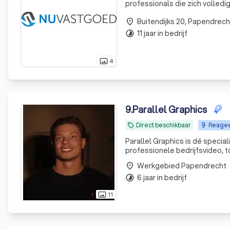
professionals die zich volled
jouw partner, weet je dat alle
Buitendijks 20, Papendrech
place
11 jaar in bedrijf
timelapse
4
photo_size_select_actual
9
.
Parallel Graphics
Direct beschikbaar
Reagee
local_offer
Parallel Graphics is dé special
professionele bedrijfsvideo, t
logo,
Werkgebied Papendrecht
place
6 jaar in bedrijf
timelapse
11
photo_size_select_actual