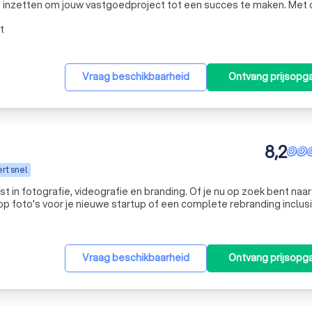
ig inzetten om jouw vastgoedproject tot een succes te maken. Met 
s goed komt. Wij zorgen ervoor dat alles op tijd wordt aangeleverd, 
t
Vraag beschikbaarheid
Ontvang prijsopg
8,2
rt snel
ist in fotografie, videografie en branding. Of je nu op zoek bent naa
op foto's voor je nieuwe startup of een complete rebranding inclus
 huisstijl en drukwerk. wij zorgen voor een sterke en consistente uitstraling die past b
Vraag beschikbaarheid
Ontvang prijsopg