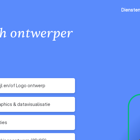
Dienste
ch ontwerper
ijl en/of Logo ontwerp
aphics & datavisualisatie
ties