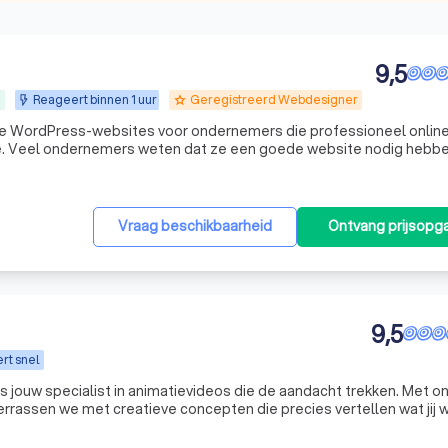
9,5
n
Reageert binnen 1 uur
Geregistreerd Webdesigner
grade
 WordPress-websites voor ondernemers die professioneel online
ben,
ls hosting, domeinnaam, e-mail, WordPress, onderhoud, beveiligin
Vraag beschikbaarheid
Ontvang prijsopg
9,5
rt snel
s jouw specialist in animatievideos die de aandacht trekken. Met o
errassen we met creatieve concepten die precies vertellen wat jij w
een klein team van ervaren experts vanuit Eindhoven, voor