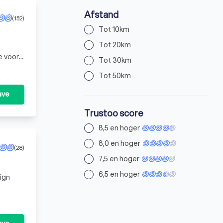
Afstand
(152)
Tot 10km
Tot 20km
e voor
Tot 30km
doen
Tot 50km
ave
Trustoo score
8,5 en hoger
8,0 en hoger
(28)
7,5 en hoger
6,5 en hoger
ign