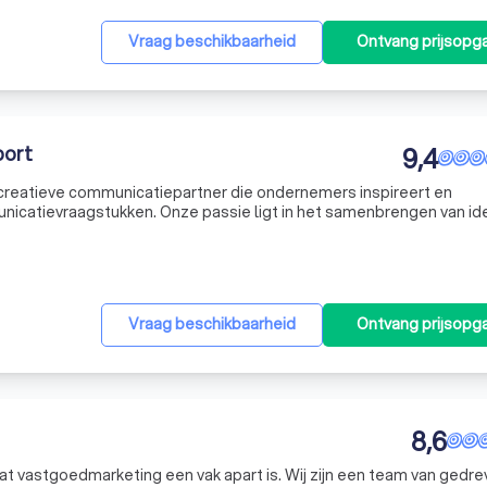
Vraag beschikbaarheid
Ontvang prijsopg
port
9,4
creatieve communicatiepartner die ondernemers inspireert en
nicatievraagstukken. Onze passie ligt in het samenbrengen van i
r een goede kop koffie en een flinke dosis creativiteit. Of je nu e
Vraag beschikbaarheid
Ontvang prijsopg
8,6
at vastgoedmarketing een vak apart is. Wij zijn een team van gedr