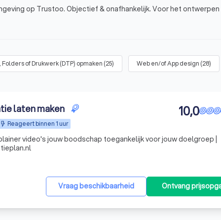
mgeving op Trustoo. Objectief & onafhankelijk. Voor het ontwerpen
, Folders of Drukwerk (DTP) opmaken
(
25
)
Web en/of App design
(
28
)
atie laten maken
10,0
Reageert binnen 1 uur
lainer video's jouw boodschap toegankelijk voor jouw doelgroep |
tieplan.nl
Vraag beschikbaarheid
Ontvang prijsopg