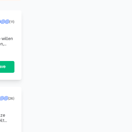
(11)
 willen
g en
ave
(26)
nze
ilt