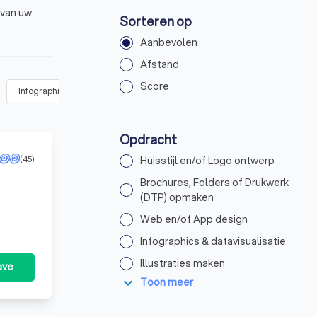
 van uw
Sorteren op
Aanbevolen
Afstand
Score
Infographics & datavisualisatie
(
12
)
Illustraties maken
(
21
)
A
Opdracht
(45)
Huisstijl en/of Logo ontwerp
Brochures, Folders of Drukwerk
(DTP) opmaken
Web en/of App design
Infographics & datavisualisatie
Illustraties maken
ave
expand_more
Toon meer