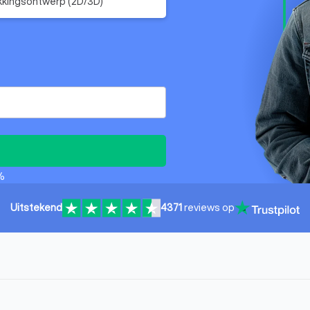
kingsontwerp (2D/3D)
%
Uitstekend
4371
reviews op