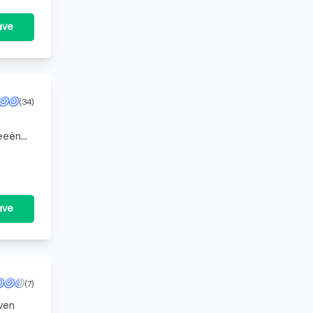
ave
(34)
deeën
en
ave
(7)
even