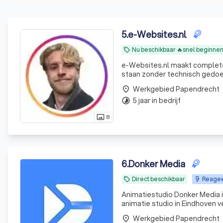
5
.
e-Websites.nl
Nu beschikbaar 🔥snel beginne
local_offer
e-Websites.nl maakt complete
staan zonder technisch gedoe. Veel ondernemers weten dat ze een goede website nodig heb
maar lopen vast op keuzes zoa
Werkgebied Papendrecht
place
teksten. Wij
5 jaar in bedrijf
timelapse
8
photo_size_select_actual
6
.
Donker Media
Direct beschikbaar
Reagee
local_offer
Animatiestudio Donker Media i
animatie studio in Eindhoven v
overbrengen. Dat doen we met 
Werkgebied Papendrecht
place
opdrachtgever