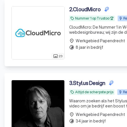
2
.
CloudMicro
Nummer 1 op Trustoo 🏆
Re
local_offer
CloudMicro: De Nummer 1 in Webdesign & Resultaat Wie 
webdesignbureau; wij zijn de d
design en een scherp oog voo
Werkgebied Papendrecht
place
waar ze
8 jaar in bedrijf
timelapse
23
photo_size_select_actual
3
.
Stylus Design
Altijd de scherpste prijs
Re
local_offer
Waarom zoeken als het Stylus 
video om je bedrijf een boost 
Werkgebied Papendrecht
place
34 jaar in bedrijf
timelapse