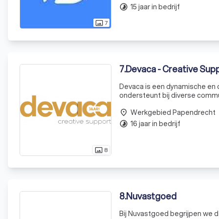
15 jaar in bedrijf
timelapse
7
photo_size_select_actual
7
.
Devaca - Creative Sup
Devaca is een dynamische en 
ondersteunt bij diverse commu
en resultaten, aangedreven doo
Werkgebied Papendrecht
startende zzp'
place
16 jaar in bedrijf
timelapse
8
photo_size_select_actual
8
.
Nuvastgoed
Bij Nuvastgoed begrijpen we d