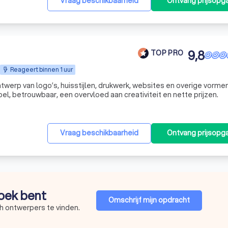
Vraag beschikbaarheid
Ontvang prijsopg
9,8
TOP PRO
Reageert binnen 1 uur
werp van logo’s, huisstijlen, drukwerk, websites en overige vorme
el, betrouwbaar, een overvloed aan creativiteit en nette prijzen.
Vraag beschikbaarheid
Ontvang prijsopg
zoek bent
Omschrijf mijn opdracht
h ontwerpers te vinden.