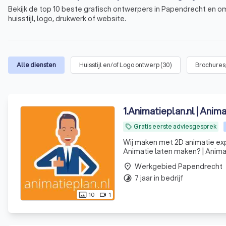
Bekijk de top 10 beste grafisch ontwerpers in Papendrecht en o
huisstijl, logo, drukwerk of website.
Alle diensten
Huisstijl en/of Logo ontwerp
(
30
)
Brochures
1
.
Animatieplan.nl | Anim
Gratis eerste adviesgesprek
local_offer
Wij maken met 2D animatie exp
Animatie laten maken? | Anima
Werkgebied Papendrecht
place
7 jaar in bedrijf
timelapse
10
1
photo_size_select_actual
videocam