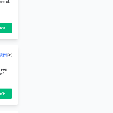
ons als
w
ave
(1)
r een
ief
ave