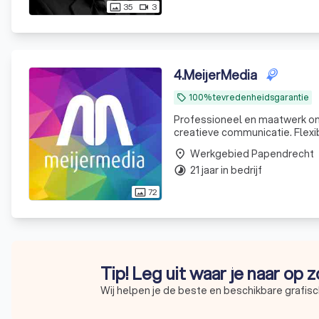
35
3
photo_size_select_actual
videocam
4
.
MeijerMedia
100% tevredenheidsgarantie
local_offer
Professioneel en maatwerk ont
creatieve communicatie. Flexib
Werkgebied Papendrecht
place
21 jaar in bedrijf
timelapse
72
photo_size_select_actual
Tip! Leg uit waar je naar op 
Wij helpen je de beste en beschikbare grafisc