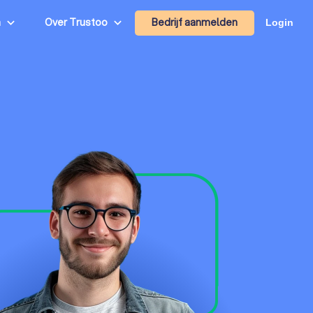
Bedrijf aanmelden
n
Over Trustoo
Login