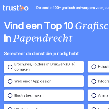
De beste 400+ grafisch ontwerpers
voor jou
Vind een Top 10
Grafis
in
Papendrecht
Selecteer de dienst die je nodig hebt
Brochures, Folders of Drukwerk (DTP)
Huisst
opmaken
Web en/of App design
Infogr
Illustraties maken
Anima