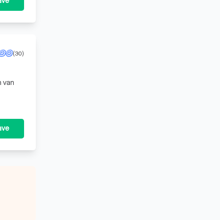
ave
(30)
n van
ave