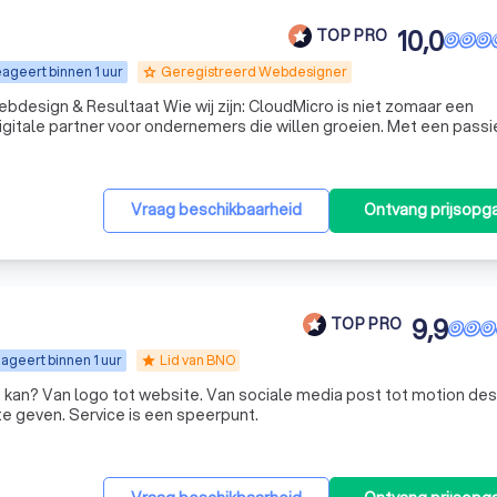
10,0
TOP PRO
ageert binnen 1 uur
Geregistreerd Webdesigner
grade
wij zijn: CloudMicro is niet zomaar een
igitale partner voor ondernemers die willen groeien. Met een passi
r conversie creëren wij professionele websites en webshops die 
Vraag beschikbaarheid
Ontvang prijsopg
9,9
TOP PRO
ageert binnen 1 uur
Lid van BNO
star
kan? Van logo tot website. Van sociale media post tot motion des
te geven. Service is een speerpunt.