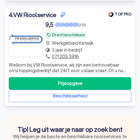
4
.
VW Rioolservice
TOP PRO
9,5
(272)
Direct beschikbaar
local_offer
Werkgebied Katwijk
place
3 jaar in bedrijf
timelapse
071 203 3916
phone
Welkom bij VW Rioolservice, wij zijn een betrouwbaar
ontstoppingsbedrijf dat 24/7 voor u klaar staat. Of u nu
problemen ondervindt met een verstopte keukenafvoer,
douche of toilet, wij hebben de kennis, ervaring en
Prijsopgave
materialen om dit snel op te lossen. Buiten ontstoppingen
om kunnen wij u ook van die
Beschikbaarheid
Tip! Leg uit waar je naar op zoek bent
Wij helpen je de beste en beschikbare rioolservices te