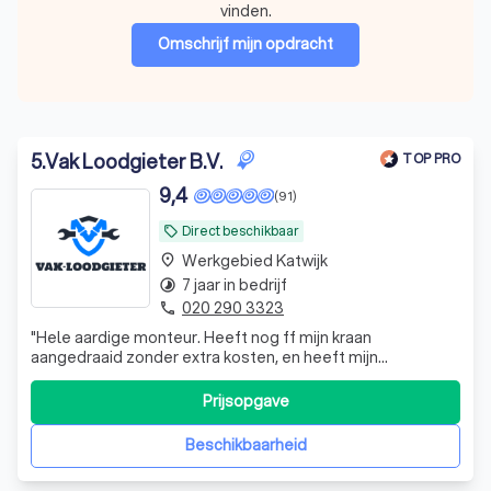
vinden.
Omschrijf mijn opdracht
5
.
Vak Loodgieter B.V.
TOP PRO
9,4
(91)
Direct beschikbaar
local_offer
Werkgebied Katwijk
place
7 jaar in bedrijf
timelapse
020 290 3323
phone
"
Hele aardige monteur. Heeft nog ff mijn kraan
aangedraaid zonder extra kosten, en heeft mijn
verstopping waar ik voor belde binnen no time verholpen.
Goede service waren binnen 45 minuten op locatie. Zeker
Prijsopgave
voor herhaling vatbaar
"
Beschikbaarheid