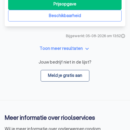
service. Van het vervangen van een kraan tot aan de
Prijsopgave
complete installatie van uw badkamer. Van dakreparatie
tot het aanbrengen van
Beschikbaarheid
Bijgewerkt: 05-08-2026 om 13:52
info
keyboard_arrow_down
Toon meer resultaten
Jouw bedrijf niet in de lijst?
Meld je gratis aan
Meer informatie over rioolservices
Wil je meer informatie over onderwerpen rondom