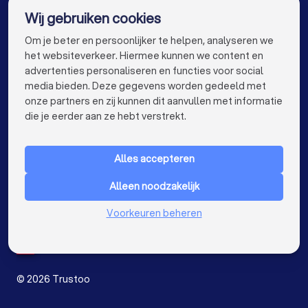
Wij gebruiken cookies
Rioolservices in Den Haag
Rioolservices in Utrecht
info@trustoo.nl
Om je beter en persoonlijker te helpen, analyseren we
Rioolservices in Eindhoven
Rioolservices in Tilburg
het websiteverkeer. Hiermee kunnen we content en
advertenties personaliseren en functies voor social
Rioolservices in Groningen
Rioolservices in Almere
media bieden. Deze gegevens worden gedeeld met
onze partners en zij kunnen dit aanvullen met informatie
Rioolservices in Breda
Rioolservices in Nijmegen
keyboard_arrow_down
VOOR PARTICULIEREN
die je eerder aan ze hebt verstrekt.
Rioolservices in Enschede
Rioolservices in Haarlem
keyboard_arrow_down
VOOR BEDRIJVEN
Rioolservices in Arnhem
Alles accepteren
keyboard_arrow_down
OVER TRUSTOO
Rioolservices in Amersfoort
Alleen noodzakelijk
LAND
Nederland
Rioolservices in Apeldoorn
Voorkeuren beheren
België
Duitsland
Rioolservices in Den Bosch
Spanje
Rioolservices in Maastricht
©
2026
Trustoo
Rioolservices in Dordrecht