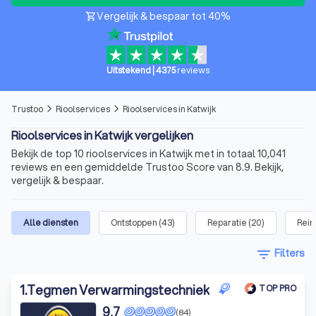
Vergelijk & bespaar tot 40%
shopping_cart
Uitstekend
|
4375
reviews
Trustoo
Rioolservices
Rioolservices in Katwijk
arrow_forward_ios
arrow_forward_ios
Rioolservices in Katwijk vergelijken
Bekijk de top 10 rioolservices in Katwijk met in totaal 10,041
reviews en een gemiddelde Trustoo Score van 8.9. Bekijk,
vergelijk & bespaar.
Alle diensten
Ontstoppen
(
43
)
Reparatie
(
20
)
Rein
filter_list
Filters
1
.
Tegmen Verwarmingstechniek
TOP PRO
9,7
(84)