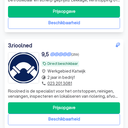
nieuwe badkamer? Ik los het op! Heldere prijzen, snelle
service. Neem contact op!
Prijsopgave
Beschikbaarheid
3
.
rioolned
9,5
(259)
Direct beschikbaar
local_offer
Werkgebied Katwijk
place
2 jaar in bedrijf
timelapse
023 201 3081
phone
Rioolned is de specialist voor het ontstoppen, reinigen,
vervangen, inspecteren en lokaliseren van riolering, afvoer
en leidingen.
Prijsopgave
Beschikbaarheid