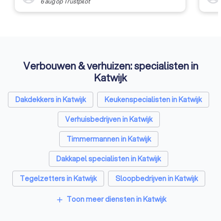
sindsdien heeft do
6 aug
op
Trustpilot
2007 is de Vestigi
volledig afgeschaft
wens van alle VLOK’
vervulling gegaan! 
VLOK uitgegroeid t
vereniging die het nu
Verbouwen & verhuizen: specialisten in
brengen vraag en a
Katwijk
elkaar met een focu
en service.
Dakdekkers in Katwijk
Keukenspecialisten in Katwijk
Verhuisbedrijven in Katwijk
Timmermannen in Katwijk
Dakkapel specialisten in Katwijk
Tegelzetters in Katwijk
Sloopbedrijven in Katwijk
Bouwkundige keurders in Katwijk
Toon meer diensten in Katwijk
add
Opslagruimtes in Katwijk
Metselaars in Katwijk