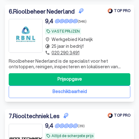
6
.
Rioolbeheer Nederland
TOP PRO
9,4
(546)
VASTE PRIJZEN
local_offer
Werkgebied Katwijk
place
25 jaar in bedrijf
timelapse
020 290 3491
phone
Rioolbeheer Nederland is de specialist voor het
ontstoppen, reinigen, inspecteren en lokaliseren van
riolering, afvoer en leidingen. Waar het voor u stopt,
ontstoppen wij.
Prijsopgave
Beschikbaarheid
7
.
Riooltechniek Les
TOP PRO
9,4
(39)
Altijd de scherpste prijs
local_offer