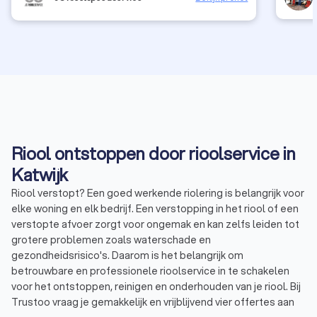
vriende
zelfs d
onze me
over het
bedoeld
zoon he
van wer
Riool ontstoppen door rioolservice in
Katwijk
Riool verstopt? Een goed werkende riolering is belangrijk voor
elke woning en elk bedrijf. Een verstopping in het riool of een
verstopte afvoer zorgt voor ongemak en kan zelfs leiden tot
grotere problemen zoals waterschade en
gezondheidsrisico's. Daarom is het belangrijk om
betrouwbare en professionele rioolservice in te schakelen
voor het ontstoppen, reinigen en onderhouden van je riool. Bij
Trustoo vraag je gemakkelijk en vrijblijvend vier offertes aan