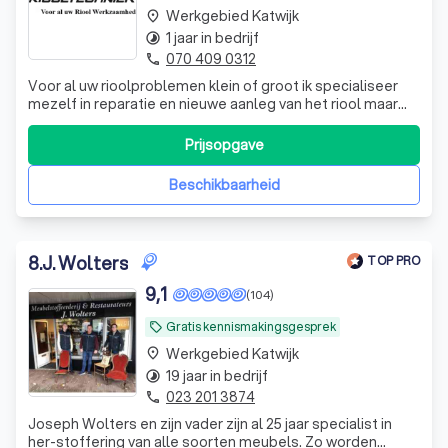
Werkgebied Katwijk
place
1 jaar in bedrijf
timelapse
070 409 0312
phone
Voor al uw rioolproblemen klein of groot ik specialiseer
mezelf in reparatie en nieuwe aanleg van het riool maar
beschik ook de kennis om u riool te onderhouden of om
preventief te reinigen
Prijsopgave
Beschikbaarheid
8
.
J. Wolters
TOP PRO
9,1
(104)
Gratis kennismakingsgesprek
local_offer
Werkgebied Katwijk
place
19 jaar in bedrijf
timelapse
023 201 3874
phone
Joseph Wolters en zijn vader zijn al 25 jaar specialist in
her-stoffering van alle soorten meubels. Zo worden