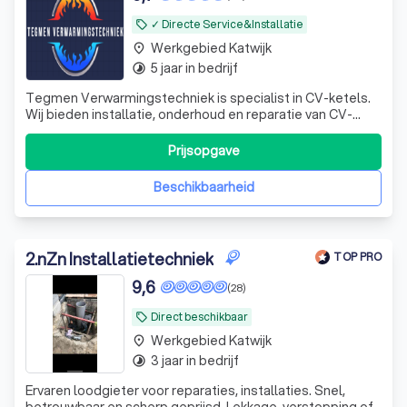
✓ Directe Service&Installatie
local_offer
Werkgebied Katwijk
place
5 jaar in bedrijf
timelapse
Tegmen Verwarmingstechniek is specialist in CV-ketels.
Wij bieden installatie, onderhoud en reparatie van CV-
systemen in Rotterdam en Zuid-Holland. Betrouwbare
service!
Prijsopgave
Beschikbaarheid
2
.
nZn Installatietechniek
TOP PRO
9,6
(28)
Direct beschikbaar
local_offer
Werkgebied Katwijk
place
3 jaar in bedrijf
timelapse
Ervaren loodgieter voor reparaties, installaties. Snel,
betrouwbaar en scherp geprijsd. Lekkage, verstopping of