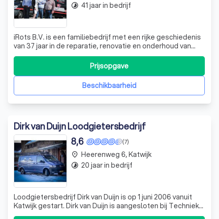
41 jaar in bedrijf
timelapse
iRots B.V. is een familiebedrijf met een rijke geschiedenis
van 37 jaar in de reparatie, renovatie en onderhoud van
afvoersystemen en riolen. Ons team van specialisten,
uitgerust met geavanceerde machines, is in staat om elk
Prijsopgave
probleem aan te pakken. We onderscheiden ons door
onze respectvolle benader
Beschikbaarheid
Dirk van Duijn Loodgietersbedrijf
8,6
(7)
Heerenweg 6, Katwijk
place
20 jaar in bedrijf
timelapse
Loodgietersbedrijf Dirk van Duijn is op 1 juni 2006 vanuit
Katwijk gestart. Dirk van Duijn is aangesloten bij Techniek
Nederland en staat voor vakwerk en een uitstekende