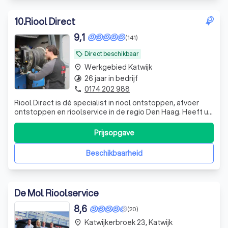
10
.
Riool Direct
9,1
(141)
Direct beschikbaar
local_offer
Werkgebied Katwijk
place
26 jaar in bedrijf
timelapse
0174 202 988
phone
Riool Direct is dé specialist in riool ontstoppen, afvoer
ontstoppen en rioolservice in de regio Den Haag. Heeft u
last van een verstopt toilet, verstopte afvoer of een
rioolprobleem? Wij zorgen voor een snelle en vakkundige
Prijsopgave
oplossing, vaak dezelfde dag nog geholpen. Met onze
ervaring en profession
Beschikbaarheid
De Mol Rioolservice
8,6
(20)
Katwijkerbroek 23, Katwijk
place