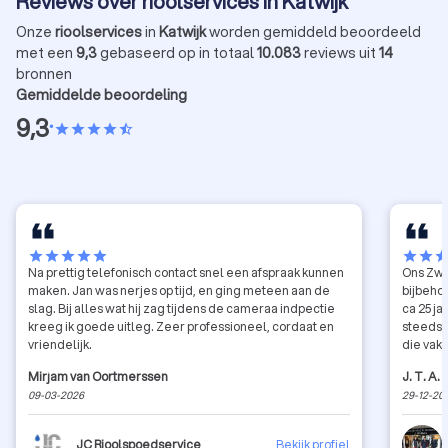
Reviews over rioolservices in Katwijk
Onze
rioolservices
in
Katwijk
worden gemiddeld beoordeeld
met een
9,3
gebaseerd op in totaal
10.083
reviews uit
14
bronnen
Gemiddelde beoordeling
9,3
•
star
star
star
star
star_half
star
star
star
star
star
star
star
sta
Na prettig telefonisch contact snel een afspraak kunnen
Ons Zwe
maken. Jan was nerjes op tijd, en ging meteen aan de
bijbeho
slag. Bij alles wat hij zag tijdens de cameraa indpectie
ca 25 j
kreeg ik goede uitleg. Zeer professioneel, cordaat en
steeds 
vriendelijk.
die vakkundi
firma J. Wolters. Een afs
Mirjam van Oortmerssen
J. T. A
rekenin
09-03-2026
29-12-20
kennism
dat we di
een pas
JC Rioolspoedservice
Bekijk profiel