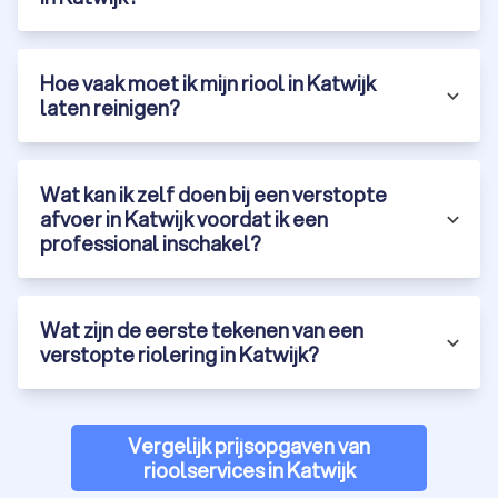
professioneel rioolontstoppingsbedrijf:
Ervaring en expertise:
een professionele rioolservice in
Katwijk heeft jarenlange ervaring en expertise in het
oplossen van verschillende rioolproblemen.
Hoe vaak moet ik mijn riool in Katwijk
Geavanceerde apparatuur:
rioleringsbedrijven
laten reinigen?
beschikken over de nieuwste technologieën en
apparatuur om verstoppingen snel en effectief te
verhelpen.
24/7 spoedservice:
voor acute problemen bieden veel
Wat kan ik zelf doen bij een verstopte
rioolservices in Katwijk een snelle en betrouwbare
afvoer in Katwijk voordat ik een
spoedservice.
professional inschakel?
Duurzame oplossingen:
naast het oplossen van het
probleem bieden rioleringsbedrijven ook preventieve
maatregelen om toekomstige verstoppingen te
voorkomen.
Wat zijn de eerste tekenen van een
verstopte riolering in Katwijk?
Offertes aanvragen via Trustoo
Trustoo maakt het eenvoudig om het beste rioolservice in
Vergelijk prijsopgaven van
Katwijk te vinden. Via ons platform vraag je gratis en
rioolservices in Katwijk
vrijblijvend vier offertes aan bij lokale rioolservices. Zo
vergelijk je gemakkelijk prijzen en maak je de beste keuze