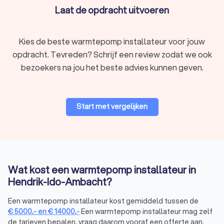
installatie, en eventuele bijkomende materialen. Ook wordt er
Laat de opdracht uitvoeren
een planning opgesteld, waarbij rekening wordt gehouden
met jouw agenda en eventuele specifieke eisen. Stap 4:
Installatievoorbereiding Voordat de daadwerkelijke installatie
Kies de beste warmtepomp installateur voor jouw
begint, zorgt de installateur voor de nodige voorbereidingen.
opdracht. Tevreden? Schrijf een review zodat we ook
Dit kan het aanpassen van het leidingwerk, elektrische
bezoekers na jou het beste advies kunnen geven.
aansluitingen, en eventuele bouwkundige aanpassingen
omvatten. Alles wordt zorgvuldig gepland om de installatie
soepel te laten verlopen.
Start met vergelijken
Stap 5: Plaatsing van de warmtepomp
Nu is het tijd om de warmtepomp daadwerkelijk te plaatsen.
De installateur zorgt ervoor dat de unit op een strategische
locatie wordt geplaatst. Het plaatsen van de warmtepomp
Wat kost een warmtepomp installateur in
vereist nauwkeurigheid en vakmanschap. De installateur voert
Hendrik-Ido-Ambacht?
deze klus met expertise uit.
Een warmtepomp installateur kost gemiddeld tussen de
€
5000
,-
en
€
14000
,-
Een warmtepomp installateur mag zelf
Stap 6: Elektrische aansluiting en configuratie
de tarieven bepalen, vraag daarom vooraf een offerte aan.