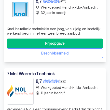
8,7
(23)
Werkgebied Hendrik-Ido-Ambacht
place
32 jaar in bedrijf
timelapse
Knol installatietechniek is een jong, veelzijdig en landelijk
werkend bedrijf met een zeer breed aanbod:
Prijsopgave
Beschikbaarheid
7
.
Mol WarmteTechniek
8,7
(32)
Werkgebied Hendrik-Ido-Ambacht
place
11 jaar in bedrijf
timelapse
Proximedia NV is een toonaangevend bedrijf dat zich richt