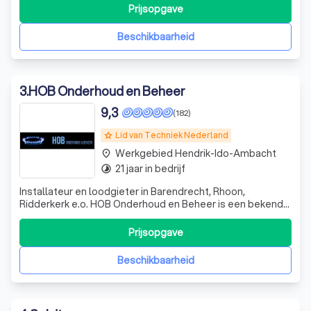
ons succes aan onze trouwe klantenkring en zijn trots op
Prijsopgave
de goede relaties. We zetten ons volledig in voor onze
klanten.
Beschikbaarheid
3
.
HOB Onderhoud en Beheer
9,3
(182)
Lid van Techniek Nederland
grade
Werkgebied Hendrik-Ido-Ambacht
place
21 jaar in bedrijf
timelapse
Installateur en loodgieter in Barendrecht, Rhoon,
Ridderkerk e.o. HOB Onderhoud en Beheer is een bekend
bedrijf in Barendrecht, Rhoon, Ridderkerk, Rotterdam,
Spijkenisse en omstreken waar wij al jaren actief zijn in de
Prijsopgave
verwarmings- en loodgietersbranche. Onze installateurs
en loodgieters installeren
Beschikbaarheid