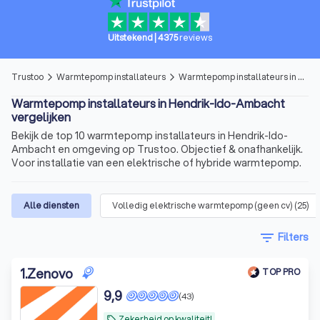
Uitstekend
|
4375
reviews
Trustoo
Warmtepomp installateurs
Warmtepomp installateurs in Hendrik-Ido-Ambacht
arrow_forward_ios
arrow_forward_ios
Warmtepomp installateurs in Hendrik-Ido-Ambacht
vergelijken
Bekijk de top 10 warmtepomp installateurs in Hendrik-Ido-
Ambacht en omgeving op Trustoo. Objectief & onafhankelijk.
Voor installatie van een elektrische of hybride warmtepomp.
Alle diensten
Volledig elektrische warmtepomp (geen cv)
(
25
)
filter_list
Filters
1
.
Zenovo
TOP PRO
9,9
(43)
Zekerheid op kwaliteit!
local_offer