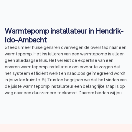
Warmtepomp installateur in Hendrik-
Ido-Ambacht
Steeds meer huiseigenaren overwegen de overstap naar een
warmtepomp. Het installeren van een warmtepomp is alleen
geen alledaagse klus. Het vereist de expertise van een
ervaren warmtepomp installateur om ervoor te zorgen dat
het systeem efficiënt werkt en naadloos geïntegreerd wordt
in jouw leefruimte. Bij Trustoo begrijpen we dat het vinden van
de juiste warmtepomp installateur een belangrijke stap is op
weg naar een duurzamere toekomst. Daarom bieden wij jou
de mogelijkheid om gratis en vrijblijvend offertes aan te
vragen bij warmtepomp installateurs in Hendrik-Ido-Ambacht
die voldoen aan jouw specifieke behoeften.