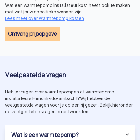
Na het fysiek plaatsen van de warmtepomp, volgt de
Wat een warmtepomp installateur kost heeft ook te maken
elektrische aansluiting en configuratie. Dit omvat het
met wat jouw specifieke wensen zijn.
aansluiten van de warmtepomp op het elektriciteitsnet en
Lees meer over Warmtepomp kosten
het instellen van de juiste parameters voor een optimale
werking. De installateur zorgt ervoor dat alles volgens de
Ontvang prijsopgave
geldende normen en voorschriften wordt uitgevoerd.
Stap 7: Testen en inregelen
Een cruciale stap in het proces is het uitvoeren van tests om
Veelgestelde vragen
te verifiëren of de warmtepomp naar behoren werkt. De
installateur controleert de verschillende componenten, voert
systeemtests uit en regelt de warmtepomp voor een
Heb je vragen over warmtepompen of warmtepomp
efficiënte werking. Eventuele aanpassingen worden direct
installateurs Hendrik-ido-ambacht?Wij hebben de
doorgevoerd.
veelgestelde vragen voor je op een rij gezet. Bekijk hieronder
de veelgestelde vragen en antwoorden.
Stap 8: Oplevering en uitleg
Na succesvolle tests wordt de warmtepompinstallatie
Wat is een warmtepomp?
opgeleverd. De installateur geeft een uitgebreide uitleg over