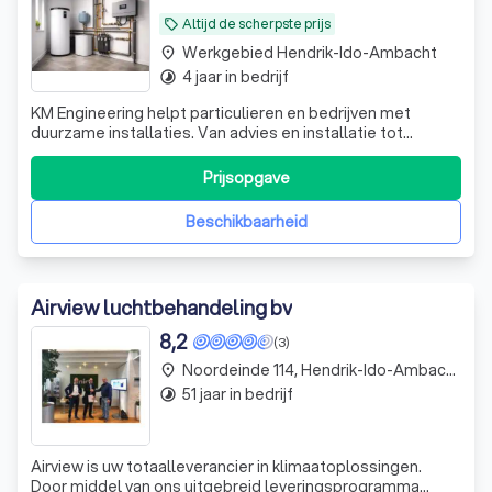
Altijd de scherpste prijs
local_offer
Werkgebied Hendrik-Ido-Ambacht
place
4 jaar in bedrijf
timelapse
KM Engineering helpt particulieren en bedrijven met
duurzame installaties. Van advies en installatie tot
onderhoud en service leveren wij complete oplossingen
op maat.
Prijsopgave
Beschikbaarheid
Airview luchtbehandeling bv
8,2
(3)
Noordeinde 114, Hendrik-Ido-Ambacht
place
51 jaar in bedrijf
timelapse
Airview is uw totaalleverancier in klimaatoplossingen.
Door middel van ons uitgebreid leveringsprogramma