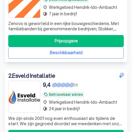
Werkgebied Hendrik-Ido-Ambacht
place
7 jaar in bedrijf
timelapse
Zenovo is geworteld in een rijke bouwgeschiedenis. Met
familiebanden bij gerenommeerde bedrijven; Slokker,
Gebr. de Rooij en Dura Vermeer combineren wij generaties
vakmanschap en technische innovatie.
Prijsopgave
Beschikbaarheid
2
.
Esveld Installatie
9,4
(7)
Betrouwbaar advies
local_offer
Werkgebied Hendrik-Ido-Ambacht
place
24 jaar in bedrijf
timelapse
We zijn sinds 2001 nog even enthousiast als tijdens de
start. We zijn gegroeid doordat we meedenken met onze
klanten en ouderwets goede service verlenen. We danken