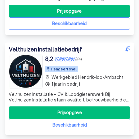
kunnen wij u de oplossing bieden voor ieder
klimaatprobleem. Het leveringsprogramma van Airview
Prijsopgave
Luchtbehandeling is onderverdeeld in vijf
productcategorieën: Warmtepompen &
Beschikbaarheid
Koudwatersystemen, Lu
Velthuizen Installatiebedrijf
8,2
(4)
Reageert snel
Werkgebied Hendrik-Ido-Ambacht
place
1 jaar in bedrijf
timelapse
Velthuizen Installatie – CV & Loodgieterswerk Bij
Velthuizen Installatie staan kwaliteit, betrouwbaarheid en
vakmanschap centraal. Gespecialiseerd in cv-installaties,
verwarmingssystemen en loodgieterswerk leveren wij
Prijsopgave
nette en duurzame oplossingen voor zowel particulieren
als bedrijven. U kunt bij
Beschikbaarheid