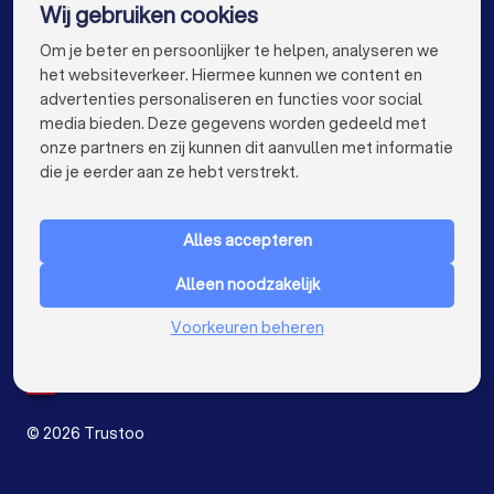
Wij gebruiken cookies
Warmtepomp installateurs in Amsterdam
info@trustoo.nl
Om je beter en persoonlijker te helpen, analyseren we
Warmtepomp installateurs in Rotterdam
het websiteverkeer. Hiermee kunnen we content en
advertenties personaliseren en functies voor social
Warmtepomp installateurs in Den Haag
media bieden. Deze gegevens worden gedeeld met
onze partners en zij kunnen dit aanvullen met informatie
Warmtepomp installateurs in Utrecht
keyboard_arrow_down
VOOR PARTICULIEREN
die je eerder aan ze hebt verstrekt.
Warmtepomp installateurs in Eindhoven
keyboard_arrow_down
VOOR BEDRIJVEN
Warmtepomp installateurs in Tilburg
Alles accepteren
keyboard_arrow_down
OVER TRUSTOO
Warmtepomp installateurs in Groningen
Alleen noodzakelijk
LAND
Nederland
Warmtepomp installateurs in Almere
Voorkeuren beheren
België
Duitsland
Warmtepomp installateurs in Breda
Spanje
Warmtepomp installateurs in Nijmegen
©
2026
Trustoo
Warmtepomp installateurs in Enschede