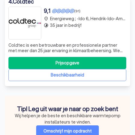
4
.
Coldtec
9,1
(91)
Energieweg ; -Ido 6, Hendrik-Ido-Ambacht
place
35 jaar in bedrijf
timelapse
Coldtec is een betrouwbare en professionele partner
met meer dan 25 jaar ervaring in klimaatbeheersing. We
weten wat er op de markt is, zijn op de hoogte van de
laatste ontwikkelingen en houden van doorontwikkelen.
Prijsopgave
De systemen die we installeren zijn dan ook modern,
duurzaam en uiterst effectief.
Beschikbaarheid
Tip! Leg uit waar je naar op zoek bent
Wij helpen je de beste en beschikbare warmtepomp
installateurs te vinden.
Omschrijf mijn opdracht