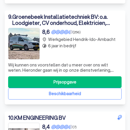
9
.
Groenebeek Installatietechniek BV: o.a.
Loodgieter, CV onderhoud, Elektricien,
Stukadoor.
8,6
(256)
Werkgebied Hendrik-Ido-Ambacht
place
6 jaar in bedrijf
timelapse
Wij kunnen ons voorstellen dat u meer over ons wilt
weten. Hieronder gaan wij in op onze dienstverlening,
klantrelaties, kwaliteit, veiligheid en onze missie en visie.
Jarenlange ervaring en aantoonbare vakkennis
Prijsopgave
Groenebeek Installatietechniek is gevestigd in Ridderkerk.
Onze mensen hebben meer dan
Beschikbaarheid
10
.
KM ENGINEERING BV
8,4
(7)