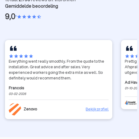
Gemiddelde beoordeling
9,0
•
star
star
star
star
star_half
star
star
star
star
star
star
star
sta
Everything went really smoothly. From the quote to the
Prettig
installation. Great advice and after sales. Very
Afsprak
experienced workers going the extra mile as well. So
uitgevo
definitely would recommend them.
Ad Hav
Francois
01-10-20
03-02-2026
Zenovo
Bekijk profiel