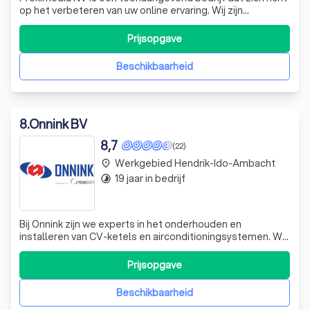
op het verbeteren van uw online ervaring. Wij zijn
gespecialiseerd in het gebruik van cookies om de inhoud
van onze websites beter af te stemmen op uw behoeften
Prijsopgave
en voorkeuren. Onze expertise stelt ons in staat om een
unieke, gepersonaliseerde
Beschikbaarheid
8
.
Onnink BV
8,7
(22)
Werkgebied Hendrik-Ido-Ambacht
place
19 jaar in bedrijf
timelapse
Bij Onnink zijn we experts in het onderhouden en
installeren van CV-ketels en airconditioningsystemen. We
begrijpen dat een goed functionerende CV-ketel
essentieel is voor uw comfort, vooral tijdens de koude
Prijsopgave
wintermaanden. Daarom bieden we een uitgebreid
onderhoudsabonnement aan, waarbij we jaarlijk
Beschikbaarheid