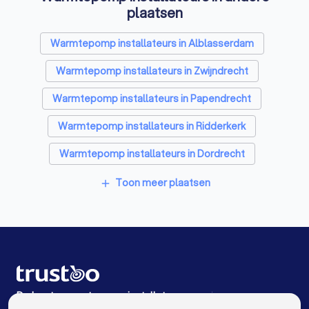
Thuisbatterij installateurs in Hendrik-Ido-Ambacht
plaatsen
Warmtepomp installateurs in Alblasserdam
Warmtepomp installateurs in Zwijndrecht
Warmtepomp installateurs in Papendrecht
Warmtepomp installateurs in Ridderkerk
Warmtepomp installateurs in Dordrecht
Warmtepomp installateurs in Krimpen aan den IJssel
Toon meer plaatsen
add
Warmtepomp installateurs in Sliedrecht
Warmtepomp installateurs in Barendrecht
Warmtepomp installateurs in Capelle aan den IJssel
Warmtepomp installateurs in Rhoon
De beste warmtepomp installateurs voor jou