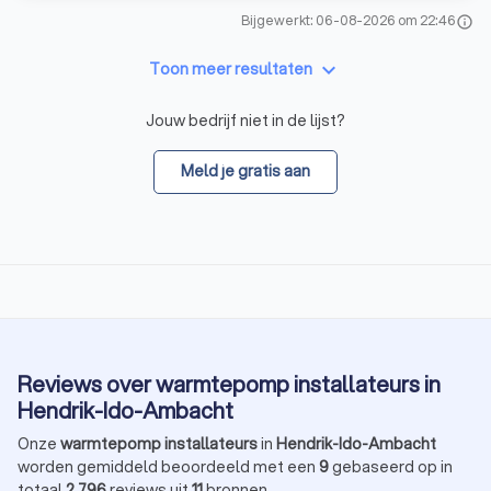
Bijgewerkt: 06-08-2026 om 22:46
info
keyboard_arrow_down
Toon meer resultaten
Jouw bedrijf niet in de lijst?
Meld je gratis aan
Reviews over warmtepomp installateurs in
Hendrik-Ido-Ambacht
Onze
warmtepomp installateurs
in
Hendrik-Ido-Ambacht
worden gemiddeld beoordeeld met een
9
gebaseerd op in
totaal
2.796
reviews uit
11
bronnen