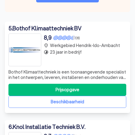
5
.
Bothof Klimaattechniek BV
8,9
(8)
Werkgebied Hendrik-Ido-Ambacht
place
23 jaar in bedrijf
timelapse
Bothof Klimaattechniek is een toonaangevende specialist
in het ontwerpen, leveren, installeren en onderhouden van
duurzame airconditioning en warmtepompinstallaties. Wij
bedienen zowel particuliere als zakelijke klanten en
Prijsopgave
bieden onze diensten ook aan collega-installateurs in
heel Nederland. Onze
Beschikbaarheid
6
.
Knol Installatie Techniek B.V.