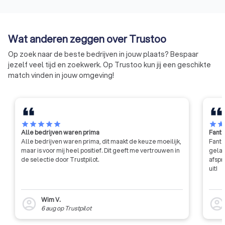
klimaat- en
werkgeverschap.
offertes via Trustoo en vind de warmtepompspecialist die bij
warmtepompbranche zoals
jou past.
monteurs, installatiebedrijven,
eigenaren / beheerders van
Wat anderen zeggen over Trustoo
koelinstallaties en de overheid.
Op zoek naar de beste bedrijven in jouw plaats? Bespaar
Ons werk kent drie pijlers:
jezelf veel tijd en zoekwerk. Op Trustoo kun jij een geschikte
bedrijfscertificaten
match vinden in jouw omgeving!
persoonscertificering
kennisoverdracht
star
star
star
star
star
star
sta
Alle bedrijven waren prima
Fanta
Alle bedrijven waren prima, dit maakt de keuze moeilijk,
Fanta
maar is voor mij heel positief. Dit geeft me vertrouwen in
gelat
de selectie door Trustpilot.
afspr
uit!
Wim V.
account_circle
account_circl
6 aug
op
Trustpilot