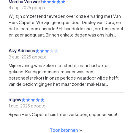
Marsha Van wort
4 aug. 2025
google
Wij zijn ontzettend tevreden over onze ervaring met Van
Herk Capelle. We zijn geholpen door Desley van Dorp, en
dat is echt een aanrader! Hij handelde snel, professioneel
en zeer adequaat. Binnen enkele dagen was ons huis
verkocht, echt topservice. Desley communiceerde
duidelijk, dacht met ons mee en hield alles goed in de
Aivy Adriaans
gaten. Een fijne en betrouwbare makelaar om mee samen
3 aug. 2025
google
te werken!
Mijn ervaring was zeker niet slecht, maar had beter
gekund. Kundige mensen, maar er was een
personeelstekort in onze periode waardoor wij de helft
van de bezichtigingen het maar zonder makelaar
moesten doen. Heel erg jammer, want hierdoor is sparren
over de hoogte van je biedingen gewoon minder
rngew
weloverwogen. De meerwaarde zat voor ons in het
1 aug. 2025
google
portaal, waardoor je snel kon reageren op huizen, maar
Bij van Herk Capelle huis laten verkopen, super service!
hiervoor betaal je de aankoop makelaar niet. Ik had
gehoopt dat de makelaar zelf ook kwam met wat huizen,
maar dit is uiteindelijk iets wat ik had moeten
Toon bronnen