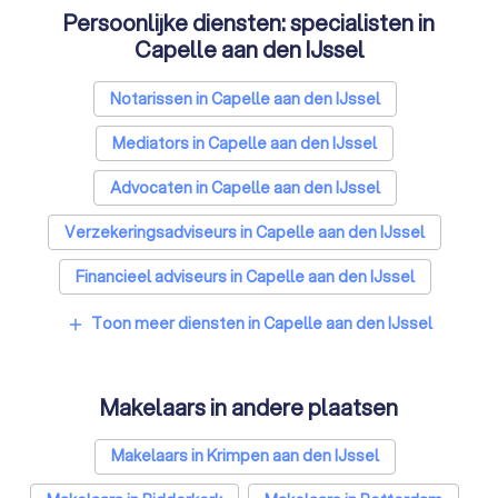
Persoonlijke diensten: specialisten in
Capelle aan den IJssel
Notarissen in Capelle aan den IJssel
Mediators in Capelle aan den IJssel
Advocaten in Capelle aan den IJssel
Verzekeringsadviseurs in Capelle aan den IJssel
Financieel adviseurs in Capelle aan den IJssel
Coaches in Capelle aan den IJssel
Toon meer diensten in Capelle aan den IJssel
add
Rijscholen in Capelle aan den IJssel
Makelaars in andere plaatsen
Relatietherapeuten in Capelle aan den IJssel
Psychologen in Capelle aan den IJssel
Makelaars in Krimpen aan den IJssel