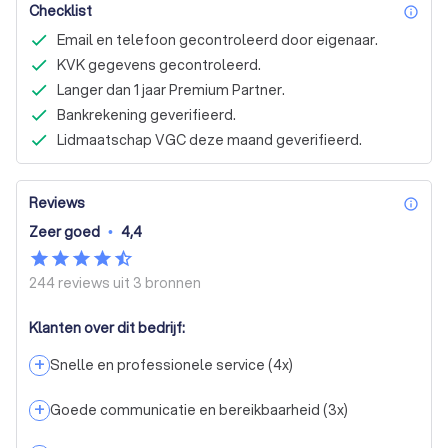
Checklist
inf
Email en telefoon gecontroleerd door eigenaar.
KVK gegevens gecontroleerd.
Langer dan 1 jaar Premium Partner.
Bankrekening geverifieerd.
Lidmaatschap VGC deze maand geverifieerd.
Reviews
inf
Zeer goed
•
4,4
244 reviews uit
3 bronnen
Klanten over dit bedrijf:
+
Snelle en professionele service
(
4
x)
+
Goede communicatie en bereikbaarheid
(
3
x)