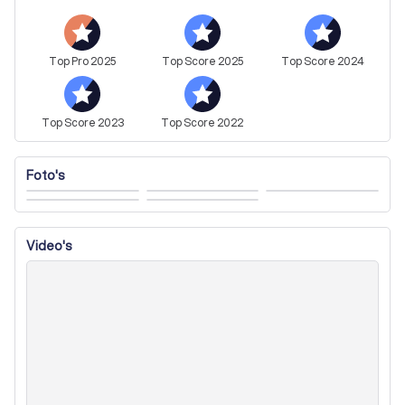
ambassadeur maken, dat is ons doel!

Met deze unieke fundamenten beloven wij het beste 
resultaat bij de aankoop of verkoop van jouw huis!
Top
Pro
2025
Top
Score
2025
Top
Score
2024
Top
Score
2023
Top
Score
2022
Foto's
Video's