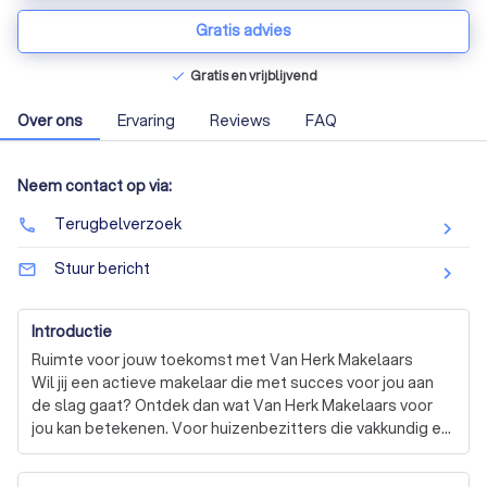
Gratis advies
Gratis en vrijblijvend
check
Over ons
Ervaring
Reviews
FAQ
Neem contact op via:
Terugbelverzoek
phone
Stuur bericht
mail_outline
Introductie
Ruimte voor jouw toekomst met Van Herk Makelaars

Wil jij een actieve makelaar die met succes voor jou aan 
de slag gaat? Ontdek dan wat Van Herk Makelaars voor 
jou kan betekenen. Voor huizenbezitters die vakkundig en 
voor de juiste prijs hun huis willen verkopen. Voor klanten 
die een gecertificeerde NWWI taxatie willen laten 