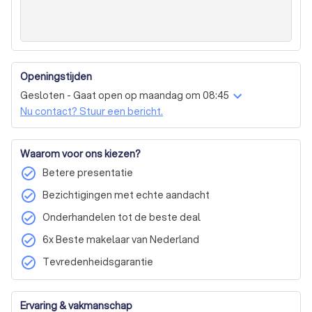
Openingstijden
Gesloten - Gaat open op maandag om 08:45
Nu contact? Stuur een bericht.
Waarom voor ons kiezen?
check_circle
Betere presentatie
check_circle
Bezichtigingen met echte aandacht
check_circle
Onderhandelen tot de beste deal
check_circle
6x Beste makelaar van Nederland
check_circle
Tevredenheidsgarantie
Ervaring & vakmanschap