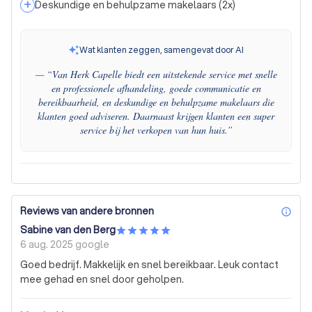
+
Deskundige en behulpzame makelaars
(
2
x)
Wat klanten zeggen, samengevat door AI
— “
Van Herk Capelle biedt een uitstekende service met snelle
en professionele afhandeling, goede communicatie en
bereikbaarheid, en deskundige en behulpzame makelaars die
klanten goed adviseren. Daarnaast krijgen klanten een super
service bij het verkopen van hun huis.
”
Reviews van andere bronnen
inf
Sabine van den Berg
6 aug. 2025
google
Goed bedrijf. Makkelijk en snel bereikbaar. Leuk contact
mee gehad en snel door geholpen.