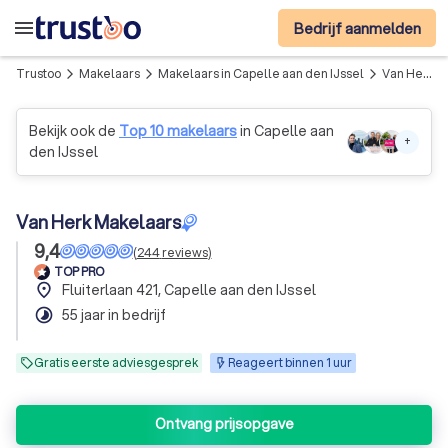
menu
Bedrijf aanmelden
Trustoo
Makelaars
Makelaars in Capelle aan den IJssel
Van Herk Makelaars
arrow_forward_ios
arrow_forward_ios
arrow_forward_ios
Bekijk ook de
Top 10 makelaars
in Capelle aan
+
den IJssel
Van Herk Makelaars
9,4
(
244
reviews
)
TOP PRO
place
Fluiterlaan 421, Capelle aan den IJssel
timelapse
55 jaar in bedrijf
Gratis eerste adviesgesprek
Reageert binnen 1 uur
Ontvang prijsopgave