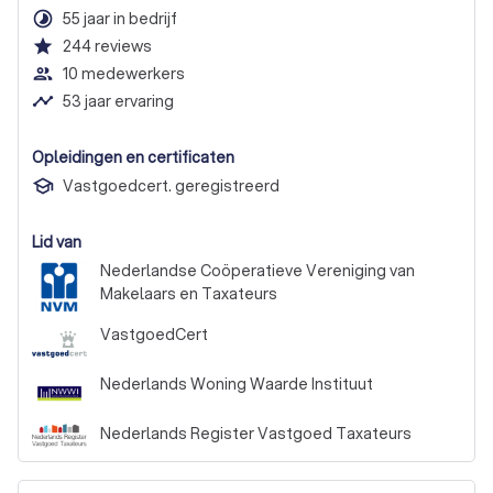
timelapse
55 jaar in bedrijf
star
244
reviews
people_outline
10 medewerkers
timeline
53 jaar ervaring
Opleidingen en certificaten
Vastgoedcert. geregistreerd
Lid van
Nederlandse Coöperatieve Vereniging van
Makelaars en Taxateurs
VastgoedCert
Nederlands Woning Waarde Instituut
Nederlands Register Vastgoed Taxateurs