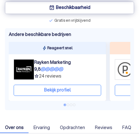
Beschikbaarheid
event_available
Gratis en vrijblijvend
check
Andere beschikbare bedrijven
Reageert snel
Rayken Marketing
9,8
1
24
reviews
grade
gra
Bekijk profiel
Over ons
Ervaring
Opdrachten
Reviews
FAQ