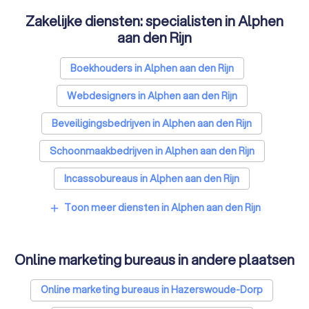
Zakelijke diensten: specialisten in Alphen
aan den Rijn
Boekhouders in Alphen aan den Rijn
Webdesigners in Alphen aan den Rijn
Beveiligingsbedrijven in Alphen aan den Rijn
Schoonmaakbedrijven in Alphen aan den Rijn
Incassobureaus in Alphen aan den Rijn
Tekstschrijvers in Alphen aan den Rijn
Toon meer diensten in Alphen aan den Rijn
add
Vertaalbureaus in Alphen aan den Rijn
Online marketing bureaus in andere plaatsen
SEO-specialisten in Alphen aan den Rijn
Grafisch ontwerpers in Alphen aan den Rijn
Online marketing bureaus in Hazerswoude-Dorp