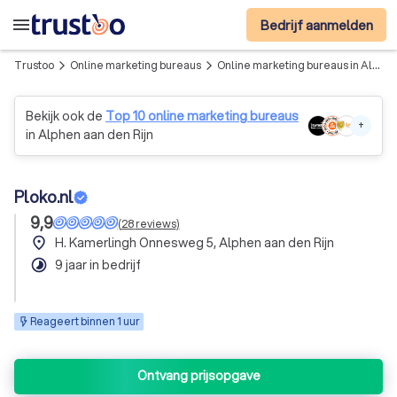
menu
Bedrijf aanmelden
Trustoo
Online marketing bureaus
Online marketing bureaus in Alphen aan den Rijn
arrow_forward_ios
arrow_forward_ios
Bekijk ook de
Top 10 online marketing bureaus
+
in Alphen aan den Rijn
Ploko.nl
9,9
(
28
reviews
)
place
H. Kamerlingh Onnesweg 5, Alphen aan den Rijn
timelapse
9 jaar in bedrijf
Reageert binnen 1 uur
Ontvang prijsopgave