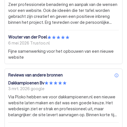
Zeer professionele benadering en aanpak van de wensen
voor een website. Ook de ideeën die ter tafel worden
gebracht zijn creatief en geven een positieve inbreng
binnen het project. Erg tevreden over de persoonlijke
behandeling die je krijgt bij ieder overleg. Een grote
aanrader op het gebied van website ontwwerp en AI!
Wouter van der Poel
6 mei 2026
Trustoo.nl
Fijne samenwerking voor het opbouwen van een nieuwe
website
Reviews van andere bronnen
inf
Dakkampioenen Bv
3 mrt. 2026
google
Via Ploko hebben we voor dakkampioenen.nl een nieuwe
website laten maken en dat was een goede keuze. Het
webdesign ziet er strak en professioneel uit, maar
belangrijker: de site levert aanvragen op. Binnen korte tijd
merkten we al dat er meer telefoontjes en
offerteaanvragen binnenkwamen. Wat we sterk vinden