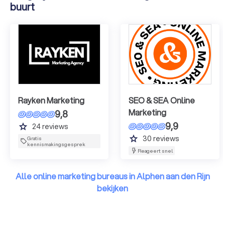
buurt
Rayken Marketing
SEO & SEA Online
Marketing
9,8
9,9
grade
24
reviews
grade
30
reviews
Gratis
kennismakingsgesprek
Reageert snel
Alle online marketing bureaus in Alphen aan den Rijn
bekijken