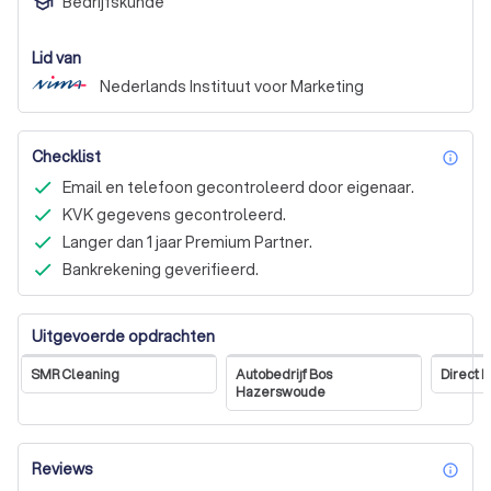
Bedrijfskunde
Lid van
Nederlands Instituut voor Marketing
Checklist
inf
Email en telefoon gecontroleerd door eigenaar.
KVK gegevens gecontroleerd.
Langer dan 1 jaar Premium Partner.
Bankrekening geverifieerd.
Uitgevoerde opdrachten
SMR Cleaning
Autobedrijf Bos
Direct 
Hazerswoude
Reviews
inf