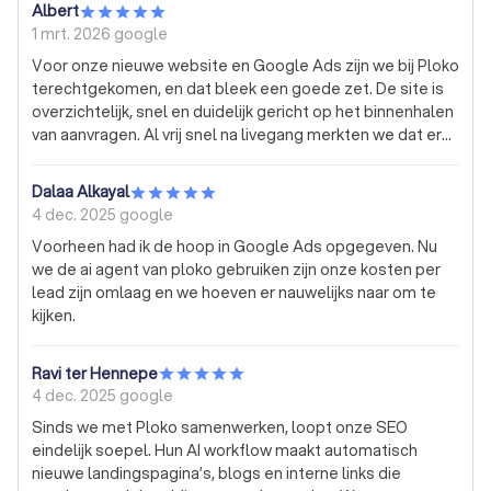
Albert
aan Ploko is de combinatie van goed webdesign, slimme
1 mrt. 2026
google
AI-oplossingen en Google Ads. Alles is zo ingericht dat
Voor onze nieuwe website en Google Ads zijn we bij Ploko
potentiële klanten ons snel vinden en direct contact
terechtgekomen, en dat bleek een goede zet. De site is
opnemen, zonder dat wij daar zelf veel tijd in hoeven te
overzichtelijk, snel en duidelijk gericht op het binnenhalen
steken. Voor ons werkt het gewoon: een duidelijke
van aanvragen. Al vrij snel na livegang merkten we dat er
website, betere zichtbaarheid in Google en meer
meer contactaanvragen en telefoontjes binnenkwamen.
aanvragen in korte tijd. Precies wat je als
Wat het verschil maakt, is de manier van samenwerken.
dakdekkersbedrijf nodig hebt.
Dalaa Alkayal
Het contact is persoonlijk en direct, en er wordt echt met
4 dec. 2025
google
je meegedacht. Geen standaardverhaal, maar
Voorheen had ik de hoop in Google Ads opgegeven. Nu
oplossingen die passen bij je bedrijf en je doelen.
we de ai agent van ploko gebruiken zijn onze kosten per
Aanpassingen worden snel opgepakt en je merkt dat er
lead zijn omlaag en we hoeven er nauwelijks naar om te
aandacht wordt besteed aan het resultaat. Door de
kijken.
combinatie van een sterke website en goed ingestelde
Google Ads hebben we nu meer zichtbaarheid en een
constante stroom aan aanvragen. Gewoon een partij die
Ravi ter Hennepe
doet wat ze beloven.
4 dec. 2025
google
Sinds we met Ploko samenwerken, loopt onze SEO
eindelijk soepel. Hun AI workflow maakt automatisch
nieuwe landingspagina’s, blogs en interne links die