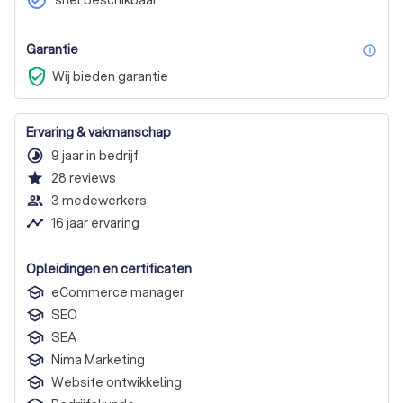
check_circle
Garantie
inf
verified_user
Wij bieden garantie
Ervaring & vakmanschap
timelapse
9 jaar in bedrijf
star
28
reviews
people_outline
3 medewerkers
timeline
16 jaar ervaring
Opleidingen en certificaten
eCommerce manager
SEO
SEA
Nima Marketing
Website ontwikkeling