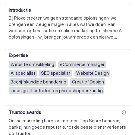
Introductie
Bij Ploko creëren we geen standaard oplossingen; we 
brengen een vleugje magie in alles wat we doen. Van 
website-optimalisatie en online marketing tot slimme AI-
oplossingen – wij brengen jouw merk op een nieuwe 
manier tot leven. Onze focus ligt op heldere 
communicatie en efficiëntie, waardoor we 
Expertise
kosteneffectief kunnen werken zonder in te leveren op 
kwaliteit.

Website ontwikkeling
eCommerce manager
AI specialist
SEO specialist
Website Design
Ons team van specialisten houdt van een persoonlijke 
benadering en zoekt altijd naar innovatieve en creatieve 
Bedrijfskundige benadering
Creatief Design
manieren om jouw online doelen te realiseren. Of je nu op 
Indesign- illustrator- en photoshopdeskundig
zoek bent naar meer zichtbaarheid, een krachtige 
Marketing in breed perspectief
merkbeleving, of een strakke, goed functionerende 
website, wij zorgen dat jouw visie werkelijkheid wordt. 

Website (geen betaalmogelijkheid)
Trustoo awards
Wil je werken met ai? Wij nemen je aan de hand. Wil je 
inf
Webshop (incl. betaalmogelijkheid)
Nieuwe website
jouw bedrijf naar het volgende niveau tillen? Ontdek wat 
Online marketing bureaus met een Top Score behoren,
wij voor jou kunnen betekenen!

Bestaande website vernieuwen
dankzij hun goede reputatie, tot de beste dienstverleners
op Trustoo.
Zoekmachine optimalisatie (SEO)