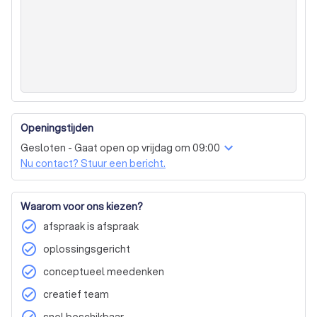
Openingstijden
Gesloten - Gaat open op vrijdag om 09:00
Nu contact? Stuur een bericht.
Waarom voor ons kiezen?
check_circle
afspraak is afspraak
check_circle
oplossingsgericht
check_circle
conceptueel meedenken
check_circle
creatief team
snel beschikbaar