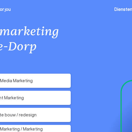
or jou
Dienste
 marketing
e-Dorp
 Media Marketing
t Marketing
e bouw / redesign
 Marketing / Marketing