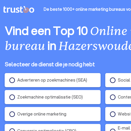
De beste 1000+ online marketing bureaus
vo
Vind een Top 10
Online
in
bureau
Hazerswoud
Selecteer de dienst die je nodig hebt
Adverteren op zoekmachines (SEA)
Social
Zoekmachine optimalisatie (SEO)
Conten
Overige online marketing
Websit
E-mail
Conversie optimalisatie (CRO)