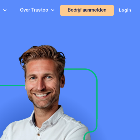
Bedrijf aanmelden
n
Over Trustoo
Login