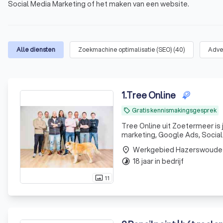
Social Media Marketing of het maken van een website.
Alle diensten
Zoekmachine optimalisatie (SEO)
(
40
)
Adve
1
.
Tree Online
Gratis kennismakingsgesprek
local_offer
Tree Online uit Zoetermeer is
marketing, Google Ads, Social
Werkgebied Hazerswoude
place
18 jaar in bedrijf
timelapse
11
photo_size_select_actual