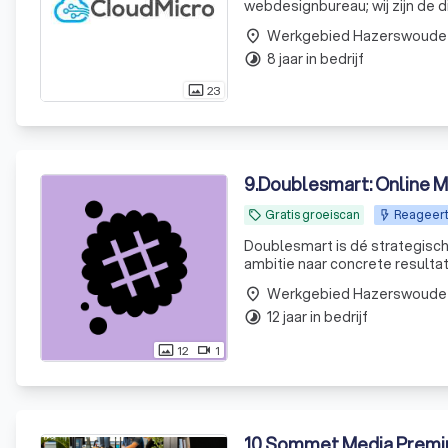
webdesignbureau; wij zijn de d
design en een scherp oog voo
Werkgebied Hazerswoude
place
waar ze
8 jaar in bedrijf
timelapse
23
photo_size_select_actual
9
.
Doublesmart: Online M
Gratis groeiscan
Reageert
local_offer
Doublesmart is dé strategisch
ambitie naar concrete resulta
Werkgebied Hazerswoude
place
12 jaar in bedrijf
timelapse
12
1
photo_size_select_actual
videocam
10
.
Sommet Media Premi