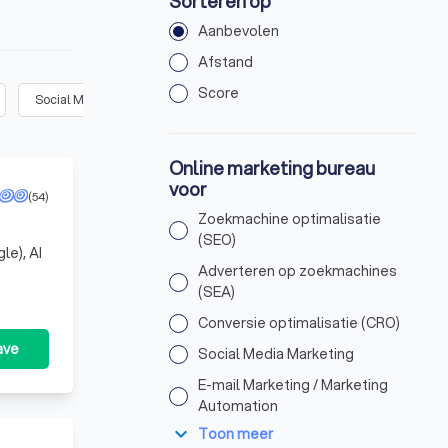
Sorteren op
Aanbevolen
Afstand
Score
Social Media Marketing
(
29
)
E-mail Marketing / Marketing Autom
Online marketing bureau
voor
(54)
Zoekmachine optimalisatie
(SEO)
le), AI
Adverteren op zoekmachines
(SEA)
Conversie optimalisatie (CRO)
ave
Social Media Marketing
E-mail Marketing / Marketing
Automation
expand_more
Toon meer