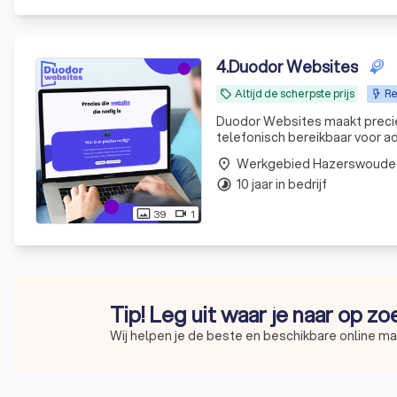
4
.
Duodor Websites
Altijd de scherpste prijs
Re
local_offer
Duodor Websites maakt precies die website, 
telefonisch bereikbaar voor ad
Werkgebied Hazerswoude
place
10 jaar in bedrijf
timelapse
39
1
photo_size_select_actual
videocam
Tip! Leg uit waar je naar op z
Wij helpen je de beste en beschikbare online ma