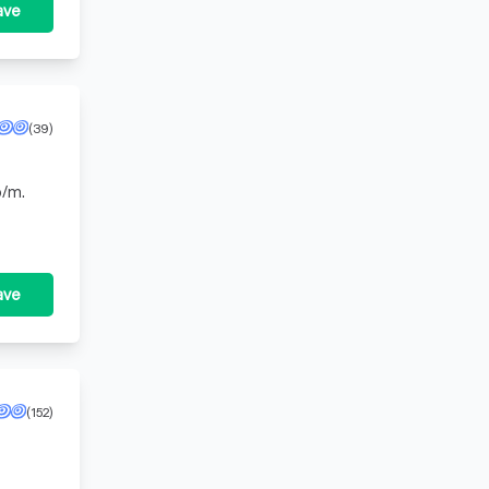
ave
(39)
p/m.
ave
(152)