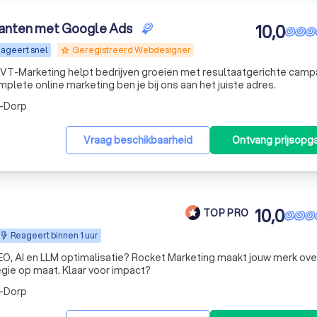
lanten met Google Ads
10,0
ageert snel
Geregistreerd Webdesigner
grade
 VT-Marketing helpt bedrijven groeien met resultaatgerichte cam
lete online marketing ben je bij ons aan het juiste adres.
-Dorp
Vraag beschikbaarheid
Ontvang prijsopg
10,0
TOP PRO
Reageert binnen 1 uur
EO, AI en LLM optimalisatie? Rocket Marketing maakt jouw merk ove
egie op maat. Klaar voor impact?
-Dorp