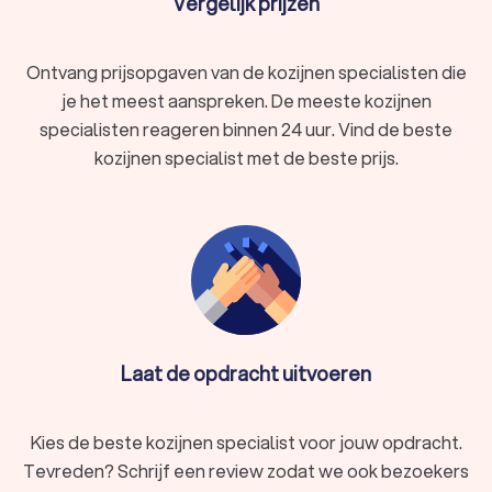
Vergelijk prijzen
duurzaamheid, onderhoudsvriendelijkheid en uitstekende
isolatie. Een kunststof kozijnenbedrijf in Middelburg helpt je
met het op maat maken en plaatsen van deze kozijnen.
Onderhoudsarm en hoeft niet geschilderd te worden
Ontvang prijsopgaven van de kozijnen specialisten die
Uitstekende isolatie en energiebesparing
je het meest aanspreken. De meeste kozijnen
Verkrijgbaar in verschillende kleuren en stijlen
specialisten reageren binnen 24 uur. Vind de beste
Weerbestendig en bestand tegen slijtage
kozijnen specialist met de beste prijs.
Houten kozijnen
Houten kozijnen geven een natuurlijke en warme uitstraling
aan je woning. Ze zijn ideaal voor traditionele woningen en
monumentale panden.
Authentieke en luxe uitstraling
Makkelijk te schilderen in elke gewenste kleur
Goede isolerende eigenschappen
Milieuvriendelijk en duurzaam materiaal
Laat de opdracht uitvoeren
Aluminium kozijnen
Kies de beste kozijnen specialist voor jouw opdracht.
Voor een moderne en strakke uitstraling zijn aluminium
Tevreden? Schrijf een review zodat we ook bezoekers
kozijnen een goede keuze. Ze zijn lichtgewicht, sterk en