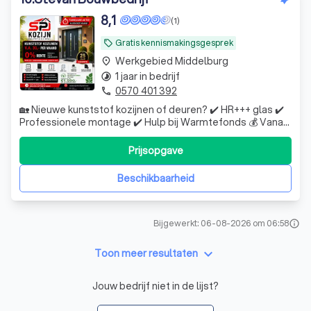
8,1
(1)
Gratis kennismakingsgesprek
local_offer
Werkgebied Middelburg
place
1 jaar in bedrijf
timelapse
0570 401 392
phone
🏡 Nieuwe kunststof kozijnen of deuren? ✔️ HR+++ glas ✔️
Professionele montage ✔️ Hulp bij Warmtefonds 💰 Vanaf
€30,- per maand! 📩 Vraag gratis uw offerte aan bij SP
kozijn
Prijsopgave
Beschikbaarheid
Bijgewerkt: 06-08-2026 om 06:58
info
keyboard_arrow_down
Toon meer resultaten
Jouw bedrijf niet in de lijst?