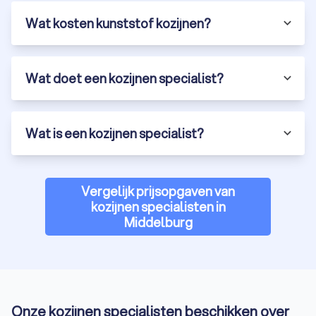
Wat kosten kunststof kozijnen?
Vergelijk de beste kozijnenbedrijven in
Middelburg via Trustoo
Wat doet een kozijnen specialist?
Wil je zeker weten dat je de beste kozijnen voor jouw woning
krijgt? Vraag via Trustoo gratis en vrijblijvend offertes aan bij
kozijnenspecialisten in Middelburg. Zo kies je eenvoudig het
beste kozijnenbedrijf voor jouw situatie en profiteer je van
Wat is een kozijnen specialist?
topkwaliteit tegen de beste prijs. Begin met kozijnen
vergelijken en een passend kozijnenbedrijf.
Vergelijk prijsopgaven van
kozijnen specialisten in
Middelburg
Onze kozijnen specialisten beschikken over