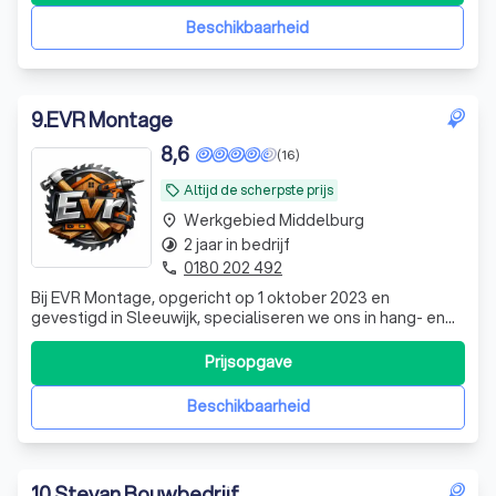
terug in onze winkel! Nico
Beschikbaarheid
9
.
EVR Montage
8,6
(16)
Altijd de scherpste prijs
local_offer
Werkgebied Middelburg
place
2 jaar in bedrijf
timelapse
0180 202 492
phone
Bij EVR Montage, opgericht op 1 oktober 2023 en
gevestigd in Sleeuwijk, specialiseren we ons in hang- en
sluitwerk, houten kozijnen en raamkozijnen. Met onze
focus op kwaliteit en precisie, bieden we vakmanschap
Prijsopgave
voor uw woning. Vraag vandaag nog een vrijblijvende
offerte aan.
Beschikbaarheid
10
.
Stevan Bouwbedrijf