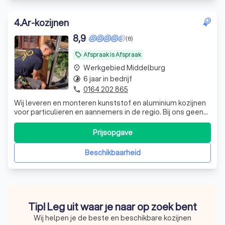
4
.
Ar-kozijnen
8,9
(8)
Afspraak is Afspraak
local_offer
Werkgebied Middelburg
place
6 jaar in bedrijf
timelapse
0164 202 865
phone
Wij leveren en monteren kunststof en aluminium kozijnen
voor particulieren en aannemers in de regio. Bij ons geen
gedoe: je hebt direct contact met ons, we communiceren
helder en een afspraak is ook echt een afspraak. We
Prijsopgave
starten altijd met een gratis inmeting en een vrijblijvende
offerte, zodat je p
Beschikbaarheid
Tip! Leg uit waar je naar op zoek bent
Wij helpen je de beste en beschikbare kozijnen