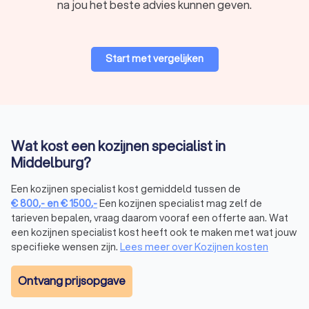
na jou het beste advies kunnen geven.
hebben een lange levensduur.
Onderhoudsvrij en zeer duurzaam
Geschikt voor grote glaspartijen
Strakke en moderne uitstraling
Uitstekende inbraakwerendheid
Start met vergelijken
Wat kosten nieuwe kozijnen?
De
kosten voor nieuwe kozijnen
variëren afhankelijk van het
materiaal, de afmetingen en de extra opties. Hieronder een
Wat kost een kozijnen specialist in
indicatie van de gemiddelde prijzen per type kozijn:
Middelburg?
Een kozijnen specialist kost gemiddeld tussen de
Gemiddelde prijzen per kozijn
€
800
,-
en
€
1500
,-
Een kozijnen specialist mag zelf de
Kunststof kozijnen:
€ 250,- tot € 1.500,- per kozijn
tarieven bepalen, vraag daarom vooraf een offerte aan. Wat
Houten kozijnen:
€ 450,- tot € 1.900,- per kozijn
een kozijnen specialist kost heeft ook te maken met wat jouw
Aluminium kozijnen:
€ 600,- tot € 2.200,- per kozijn
specifieke wensen zijn.
Lees meer over Kozijnen kosten
Ontvang prijsopgave
Factoren die de prijs beïnvloeden
Afmetingen:
grotere kozijnen kosten meer dan