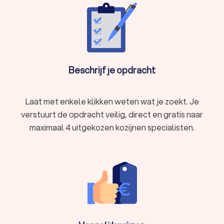
Duurzame materialen:
een professioneel kozijnenbedrijf
werkt met hoogwaardige materialen zoals kunststof,
aluminium of hardhout, waardoor je kozijnen jarenlang
meegaan.
Bespaar op energiekosten:
goed geïsoleerde kozijnen
dragen bij aan een lagere energierekening door betere
Beschrijf je opdracht
thermische isolatie.
Garantie en service:
een erkend kozijnenbedrijf biedt
garantie op de plaatsing en kwaliteit van de kozijnen.
Laat met enkele klikken weten wat je zoekt. Je
verstuurt de opdracht veilig, direct en gratis naar
Soorten kozijnen en hun voordelen
maximaal 4 uitgekozen kozijnen specialisten.
Bij het kiezen van nieuwe kozijnen in Middelburg is het
belangrijk om het juiste materiaal te selecteren. Hieronder
bespreken we de meest voorkomende soorten kozijnen en
hun voordelen:
Kunststof kozijnen
Kunststof kozijnen zijn een populaire keuze vanwege hun