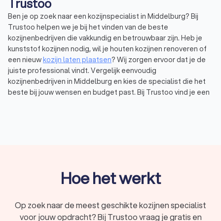
Trustoo
Ben je op zoek naar een kozijnspecialist in Middelburg? Bij
Trustoo helpen we je bij het vinden van de beste
kozijnenbedrijven die vakkundig en betrouwbaar zijn. Heb je
kunststof kozijnen nodig, wil je houten kozijnen renoveren of
een nieuw
kozijn laten plaatsen
? Wij zorgen ervoor dat je de
juiste professional vindt. Vergelijk eenvoudig
kozijnenbedrijven in Middelburg en kies de specialist die het
beste bij jouw wensen en budget past. Bij Trustoo vind je een
overzicht van de beste kozijnenspecialisten in Middelburg.
Alle specialisten zijn zorgvuldig geselecteerd en beoordeeld
met een uitstekende gemiddelde Trustoo-score van een 8.9.
Ontdek de top 10 ervaren kozijnenspecialisten in Middelburg,
afgestemd op jouw specifieke wensen en behoeften.
Hoe het werkt
Wat doet een kozijnenbedrijf in Middelburg
voor jouw woning
Op zoek naar de meest geschikte kozijnen specialist
Een kozijnenspecialist in Middelburg helpt je met
voor jouw opdracht? Bij Trustoo vraag je gratis en
verschillende werkzaamheden. Hij of zij plaatst nieuwe