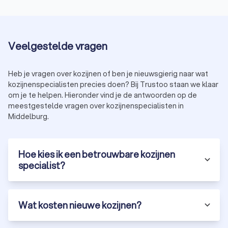
standaardformaten.
Type beglazing:
dubbel glas en HR++ glas zijn duurder,
maar bieden betere isolatie.
Montagekosten:
de kosten voor plaatsing variëren per
Veelgestelde vragen
kozijnen bedrijf.
Extra opties:
denk aan ventilatieroosters, speciale
Heb je vragen over kozijnen of ben je nieuwsgierig naar wat
coatings of op maat gemaakte designs.
kozijnenspecialisten precies doen? Bij Trustoo staan we klaar
om je te helpen. Hieronder vind je de antwoorden op de
meestgestelde vragen over kozijnenspecialisten in
Hoe kies je het beste kozijnenbedrijf in
Middelburg.
Middelburg?
Bij het kiezen van een kozijnenspecialist in Middelburg is het
belangrijk om op een aantal zaken te letten:
Ervaring en specialisatie:
kies een specialist met
Hoe kies ik een betrouwbare kozijnen
ervaring in jouw gewenste type kozijnen.
specialist?
Vergelijk kozijnenbedrijven:
vraag offertes aan en vind
de beste prijs kozijnen.
Klantbeoordelingen:
bekijk reviews en ervaringen van
eerdere klanten.
Wat kosten nieuwe kozijnen?
Certificeringen:
een gecertificeerd kozijnenbedrijf
garandeert kwaliteit en vakmanschap.