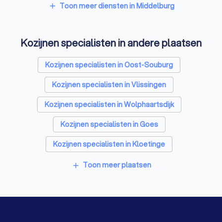
Zonnepanelen-installateurs in Middelburg
Toon meer diensten in Middelburg
add
Energielabel adviseurs in Middelburg
Kozijnen specialisten in andere plaatsen
Thuisbatterij installateurs in Middelburg
Kozijnen specialisten in Oost-Souburg
Kozijnen specialisten in Vlissingen
Kozijnen specialisten in Wolphaartsdijk
Kozijnen specialisten in Goes
Kozijnen specialisten in Kloetinge
Kozijnen specialisten in Kattendijke
Toon meer plaatsen
add
Kozijnen specialisten in Terneuzen
Kozijnen specialisten in Zierikzee