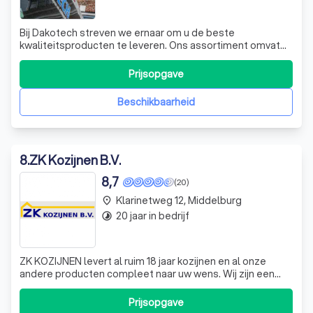
Bij Dakotech streven we ernaar om u de beste
kwaliteitsproducten te leveren. Ons assortiment omvat
kunststof ramen en kozijnen van het Duitse A-merk
KOCHS, voordeuren, schuifdeuren, dakkapellen en
Prijsopgave
raambekleding. Deze zijn verkrijgbaar in een breed scala
aan stijlen, kleuren, materialen en afwerkinge
Beschikbaarheid
8
.
ZK Kozijnen B.V.
8,7
(20)
Klarinetweg 12, Middelburg
place
20 jaar in bedrijf
timelapse
ZK KOZIJNEN levert al ruim 18 jaar kozijnen en al onze
andere producten compleet naar uw wens. Wij zijn een
gerenommeerd bedrijf en leveren uitsluitend
topproducten. ZK KOZIJNEN voert het politiekeurmerk en
Prijsopgave
wij bieden tot 15 jaar garantie op kozijnen. Wij zien u graag