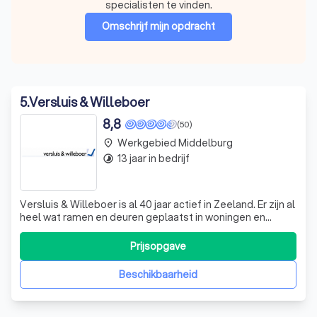
specialisten te vinden.
Omschrijf mijn opdracht
5
.
Versluis & Willeboer
8,8
(50)
Werkgebied Middelburg
place
13 jaar in bedrijf
timelapse
Versluis & Willeboer is al 40 jaar actief in Zeeland. Er zijn al
heel wat ramen en deuren geplaatst in woningen en
bedrijfsgebouwen door Versluis & Willeboer. Wij zijn een
klein bedrijf met een team met vaste medewerkers.
Prijsopgave
Doordat we een kleine organisatie zijn hebben we ook
korte lijntjes in ons bed
Beschikbaarheid