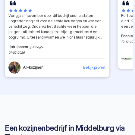
star
star
star
star
star
star
star
sta
Vorig jaar november door dit bedrijf ons huis laten
Perfect
upgraden nog net voor de echte kou begon en wat een
eind. K
verschil zeg. Ondanks het slechte weer hebben die
een vera
jongens alles heel kundig en netjes gemonteerd en
Ronnie
opgruimd. Uiteraard kwamen we in ons huis natuurlijk
19-12-20
wat dingen tegen waar ze tegenaan liepen maar dat
Job Jansen
op Google
werd keurig met ons besproken en naar onze wens
01-02-2026
gedaan. Aanrader voor iedereen.
Ar-kozijnen
Bekijk profiel
Een kozijnenbedrijf in Middelburg via