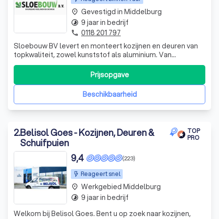
Gevestigd in Middelburg
place
9 jaar in bedrijf
timelapse
0118 201 797
phone
Sloebouw BV levert en monteert kozijnen en deuren van
topkwaliteit, zowel kunststof als aluminium. Van
eenvoudig van opzet, tot projectmatige oplossingen die
veel vakkennis en ervaring nodig hebben.
Prijsopgave
Beschikbaarheid
2
.
Belisol Goes - Kozijnen, Deuren &
TOP
PRO
Schuifpuien
9,4
(223)
Reageert snel
Werkgebied Middelburg
place
9 jaar in bedrijf
timelapse
Welkom bij Belisol Goes. Bent u op zoek naar kozijnen,