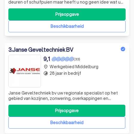
deuren of schuifpuien maar heeft u nog geen idee wat u
graag zou willen? Dan bent u bij Belisol Goes op de juiste
plek. Ons team van ervaren adviseurs staan klaar om u te
Prijsopgave
begeleiden in de zoektocht naar nieuwe kozijnen of
deuren. Het heeft onze
Beschikbaarheid
3
.
Janse Geveltechniek BV
9,1
(33)
Werkgebied Middelburg
place
28 jaar in bedrijf
timelapse
Janse Geveltechniek bv uw regionale specialist op het
gebied van kozijnen, zonwering, overkappingen en
garagedeuren. Al sinds 1992 dezelfde eigenaar, geen
overnames, geen faillissementen, maar een sterk en
Prijsopgave
gezond bedrijf, waar we begrijpen dat alleen het beste
goed genoeg is tegen scherpe en eerlij
Beschikbaarheid