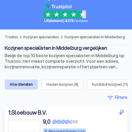
Uitstekend
|
4376
reviews
Trustoo
Kozijnen specialisten
Kozijnen specialisten in Middelburg
arrow_forward_ios
arrow_forward_ios
Kozijnen specialisten in Middelburg vergelijken
Bekijk de top 10 beste kozijnen specialisten in Middelburg op
Trustoo. Het meest complete overzicht. Voor een advies,
kozijnenrenovatie, kozijnenreparatie of het plaatsen van
nieuwe kozijnen.
Alle diensten
Houten kozijnen
(
8
)
Kunststof kozijnen
(
11
)
filter_list
Filters
1
.
Sloebouw B.V.
9,0
(7)
Reageert binnen 1 uur