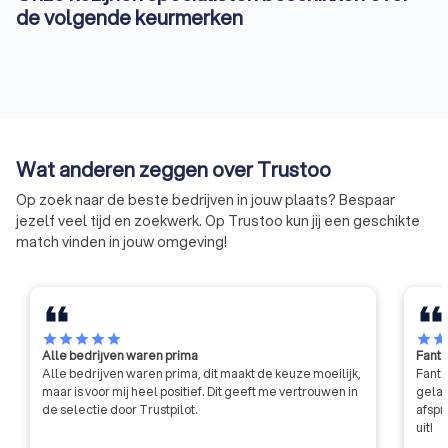
de volgende keurmerken
Wat anderen zeggen over Trustoo
Op zoek naar de beste bedrijven in jouw plaats? Bespaar
jezelf veel tijd en zoekwerk. Op Trustoo kun jij een geschikte
match vinden in jouw omgeving!
star
star
star
star
star
star
sta
Alle bedrijven waren prima
Fanta
Alle bedrijven waren prima, dit maakt de keuze moeilijk,
Fanta
maar is voor mij heel positief. Dit geeft me vertrouwen in
gelat
de selectie door Trustpilot.
afspr
uit!