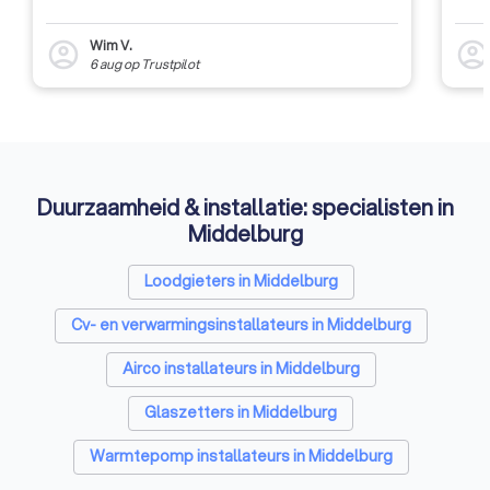
Wim V.
account_circle
account_circl
6 aug
op
Trustpilot
Duurzaamheid & installatie: specialisten in
Middelburg
Loodgieters in Middelburg
Cv- en verwarmingsinstallateurs in Middelburg
Airco installateurs in Middelburg
Glaszetters in Middelburg
Warmtepomp installateurs in Middelburg