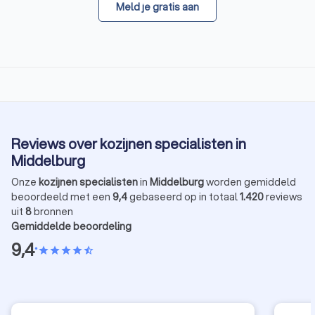
Meld je gratis aan
Reviews over kozijnen specialisten in
Middelburg
Onze
kozijnen specialisten
in
Middelburg
worden gemiddeld
beoordeeld met een
9,4
gebaseerd op in totaal
1.420
reviews
uit
8
bronnen
Gemiddelde beoordeling
9,4
•
star
star
star
star
star_half