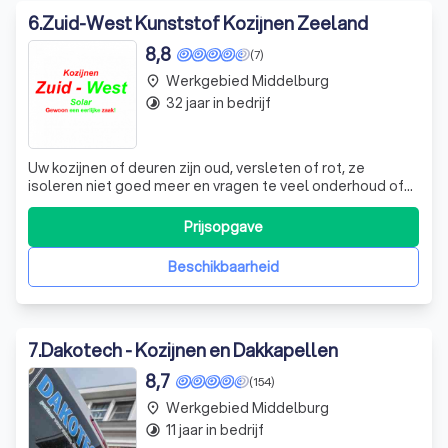
6
.
Zuid-West Kunststof Kozijnen Zeeland
8,8
(7)
Werkgebied Middelburg
place
32 jaar in bedrijf
timelapse
Uw kozijnen of deuren zijn oud, versleten of rot, ze
isoleren niet goed meer en vragen te veel onderhoud of
passen gewoon niet meer bij je huis. Uw kozijnen en
deuren vervangen door kunststof is een rendabele
Prijsopgave
investering. Doorslaggevend voor kunststof kozijnen zijn
de isolatiewaarde, het warme gevo
Beschikbaarheid
7
.
Dakotech - Kozijnen en Dakkapellen
8,7
(154)
Werkgebied Middelburg
place
11 jaar in bedrijf
timelapse