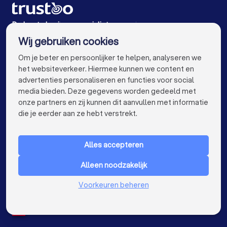
Kozijnen specialisten in Overslag
Kozijnen specialisten in Hulst
De beste kozijnen specialisten voor jou
Wij gebruiken cookies
Kozijnen specialisten in Amsterdam
info@trustoo.nl
Om je beter en persoonlijker te helpen, analyseren we
Kozijnen specialisten in Rotterdam
het websiteverkeer. Hiermee kunnen we content en
advertenties personaliseren en functies voor social
Kozijnen specialisten in Den Haag
media bieden. Deze gegevens worden gedeeld met
onze partners en zij kunnen dit aanvullen met informatie
Kozijnen specialisten in Utrecht
keyboard_arrow_down
VOOR PARTICULIEREN
die je eerder aan ze hebt verstrekt.
Kozijnen specialisten in Eindhoven
keyboard_arrow_down
VOOR BEDRIJVEN
Kozijnen specialisten in Tilburg
Alles accepteren
keyboard_arrow_down
OVER TRUSTOO
Kozijnen specialisten in Groningen
Alleen noodzakelijk
LAND
Nederland
Kozijnen specialisten in Almere
Voorkeuren beheren
België
Duitsland
Kozijnen specialisten in Breda
Spanje
Kozijnen specialisten in Nijmegen