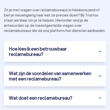
Werkwijze:
zorg ervoor dat de aanpak van het bureau
aansluit bij jouw wensen.
Zit je met vragen over reclamebureaus in Heinkenszand of
Budget:
kies een bureau dat binnen je budget past
ben je nieuwsgierig naar wat ze precies doen? Bij Trustoo
zonder in te leveren op kwaliteit.
staan we klaar om je te helpen. Hieronder vind je de
Specialisaties:
sommige bureaus focussen op
antwoorden op de meestgestelde vragen over
specifieke sectoren of marketingtechnieken.
reclamebureaus die via ons platform hun diensten aanbieden.
Met Trustoo vind je eenvoudig de beste reclamebureaus in
Heinkenszand. Vraag vandaag nog drie tot vier offertes aan
en ontdek hoe een professioneel bureau jouw bedrijf laat
Hoe kies ik een betrouwbaar
groeien.
reclamebureau?
Wat zijn de voordelen van samenwerken
met een reclamebureau?
Wat doet een reclamebureau?