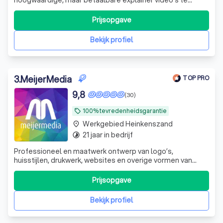
maken in een ‘niet zo betaalbare’ explainer video markt.
Dit idee sloeg aan en inmiddels bestaat ons team uit 11
Prijsopgave
enthousiaste collega’s. Waaronder 3 projectmanagers en
5 animatoren en een ervaren
Bekijk profiel
3
.
MeijerMedia
TOP PRO
9,8
(30)
100% tevredenheidsgarantie
local_offer
Werkgebied Heinkenszand
place
21 jaar in bedrijf
timelapse
Professioneel en maatwerk ontwerp van logo’s,
huisstijlen, drukwerk, websites en overige vormen van
creatieve communicatie. Flexibel, betrouwbaar, een
overvloed aan creativiteit en nette prijzen.
Prijsopgave
Bekijk profiel