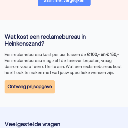
Start met vergelijken
en communicatieplannen.
Drukwerk en advertenties:
folders, flyers en ander
promotiemateriaal.
Bedrijfsanimatie:
creatieve animaties voor producten en
diensten.
Strategie en positionering:
een duidelijke groeistrategie
Wat kost een reclamebureau in
voor je bedrijf.
Heinkenszand?
Website- en app-ontwikkeling:
professionele websites
en mobiele applicaties.
Een reclamebureau kost per uur tussen de
€
100
,-
en
€
150
,-
TV- en radioreclame:
effectieve campagnes via
Een reclamebureau mag zelf de tarieven bepalen, vraag
traditionele media.
daarom vooraf een offerte aan. Wat een reclamebureau kost
heeft ook te maken met wat jouw specifieke wensen zijn.
Hoe kies je het beste reclamebureau in
Ontvang prijsopgave
Heinkenszand?
Met zoveel keuze is het belangrijk om het juiste
reclamebureau te selecteren. Let op de volgende punten:
Portfolio:
bekijk eerdere projecten en bepaal of hun stijl
bij jouw bedrijf past.
Klantbeoordelingen:
lees reviews om een beeld te
Veelgestelde vragen
krijgen van de kwaliteit.