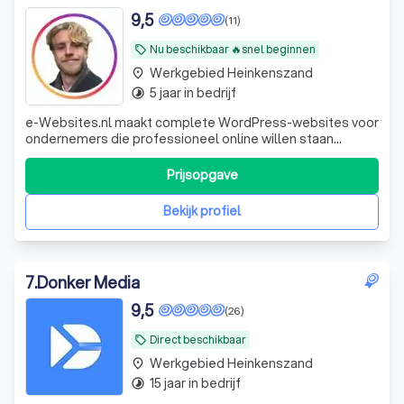
9,5
(11)
Nu beschikbaar 🔥snel beginnen
local_offer
Werkgebied Heinkenszand
place
5 jaar in bedrijf
timelapse
e-Websites.nl maakt complete WordPress-websites voor
ondernemers die professioneel online willen staan
zonder technisch gedoe. Veel ondernemers weten dat ze
een goede website nodig hebben, maar lopen vast op
Prijsopgave
keuzes zoals hosting, domeinnaam, e-mail, WordPress,
onderhoud, beveiliging en teksten. Wij
Bekijk profiel
7
.
Donker Media
9,5
(26)
Direct beschikbaar
local_offer
Werkgebied Heinkenszand
place
15 jaar in bedrijf
timelapse