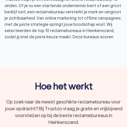
vinden. Of je nu een startende ondernemer bent of een groot
bedrijf runt, een reclamebureau versterkt je merk en vergroot
je zichtbaarheid. Van online marketing tot offline campagnes:
met de juiste strategie springt jouw boodschap eruit. Wij
selecteerden de top 10 reclamebureaus in Heinkenszand,
zodat jij snel de juiste keuze maakt. Deze bureaus scoren
uitstekend op Trustoo met een gemiddelde beoordeling van
8.8.
Wat is een reclamebureau?
Een reclamebureau bedenkt, ontwerpt en voert marketing- en
reclamecampagnes uit voor bedrijven en organisaties. Wil je
Hoe het werkt
een nieuw product lanceren, je naamsbekendheid vergroten
of meer klanten aantrekken? Dan helpt een marketing- en
reclamebureau je met de juiste strategie. De beste bureaus
Op zoek naar de meest geschikte reclamebureau voor
in Heinkenszand combineren creativiteit met data en
jouw opdracht? Bij Trustoo vraag je gratis en vrijblijvend
technologie om effectieve campagnes te ontwikkelen.
voorstellen op bij de beste reclamebureaus in
Heinkenszand.