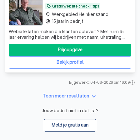
Gratis website check + tips
local_offer
Werkgebied Heinkenszand
place
15 jaar in bedrijf
timelapse
Website laten maken die klanten oplevert? Met ruim 15
jaar ervaring helpen wij bedrijven met naam, uitstraling,
website, webshop en online marketing. Alles gericht op
meer bezoekers en aanvragen.
Prijsopgave
Bekijk profiel
Bijgewerkt: 04-08-2026 om 16:09
info
keyboard_arrow_down
Toon meer resultaten
Jouw bedrijf niet in de lijst?
Meld je gratis aan