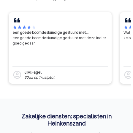
eisen qua integritei
professionaliteit.
star
star
star
star
star
star
sta
een goede boomdeskundige gestuurd met…
Wat j
een goede boomdeskundige gestuurd met deze indier
ze be
goed gedaan.
J.M.Fagel
account_circle
account_circl
30 jul
op
Trustpilot
Zakelijke diensten: specialisten in
Heinkenszand