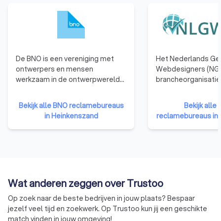
De BNO is een vereniging met
Het Nederlands Ge
ontwerpers en mensen
Webdesigners (NGR
werkzaam in de ontwerpwereld
brancheorganisatie
als leden. De BNO verbindt,
webdesigners. We
vertegenwoordigt en versterkt
die zijn aangeslote
Bekijk alle BNO reclamebureaus
Bekijk all
ontwerpers in Nederland.
hebben namelijk b
in Heinkenszand
reclamebureaus in
de nodige kennis, e
vaardigheden te b
kwalitatief hoogwa
websites te ontwer
Bovendien moet een
organisatie zich ho
Wat anderen zeggen over Trustoo
gedragscode van d
betekent dat ze ni
Op zoek naar de beste bedrijven in jouw plaats? Bespaar
eigen gang kunnen 
jezelf veel tijd en zoekwerk. Op Trustoo kun jij een geschikte
moeten voldoen aa
match vinden in jouw omgeving!