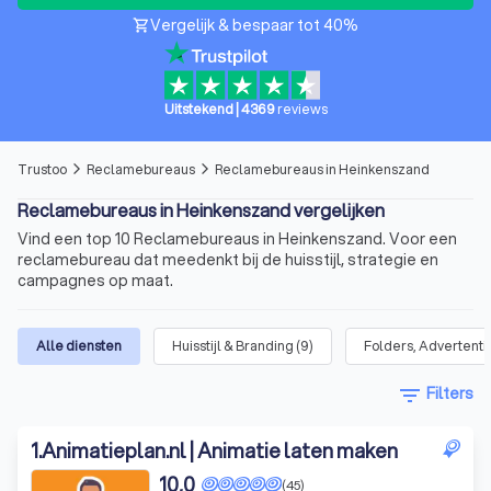
Vergelijk & bespaar tot 40%
shopping_cart
Uitstekend
|
4369
reviews
Trustoo
Reclamebureaus
Reclamebureaus in Heinkenszand
arrow_forward_ios
arrow_forward_ios
Reclamebureaus in Heinkenszand vergelijken
Vind een top 10 Reclamebureaus in Heinkenszand. Voor een
reclamebureau dat meedenkt bij de huisstijl, strategie en
campagnes op maat.
Alle diensten
Huisstijl & Branding
(
9
)
Folders, Advertenti
filter_list
Filters
1
.
Animatieplan.nl | Animatie laten maken
10,0
(45)