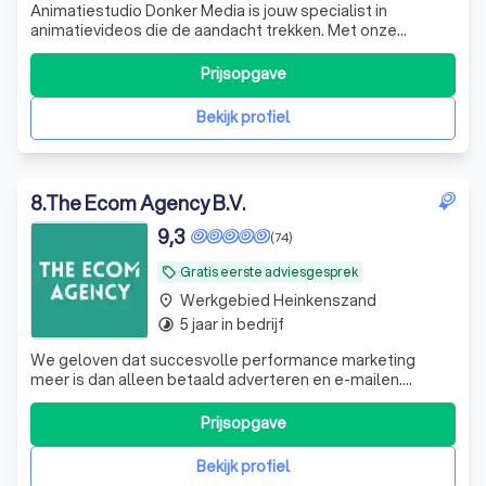
Animatiestudio Donker Media is jouw specialist in
animatievideos die de aandacht trekken. Met onze
animatie studio in Eindhoven verrassen we met creatieve
concepten die precies vertellen wat jij wilt overbrengen.
Prijsopgave
Dat doen we met een klein team van ervaren experts
vanuit Eindhoven, voor opdrachtgever
Bekijk profiel
8
.
The Ecom Agency B.V.
9,3
(74)
Gratis eerste adviesgesprek
local_offer
Werkgebied Heinkenszand
place
5 jaar in bedrijf
timelapse
We geloven dat succesvolle performance marketing
meer is dan alleen betaald adverteren en e-mailen.
Daarom gaan we verder: we zijn niet alleen uitvoerders,
maar adviseurs die meedenken met alle facetten van je
Prijsopgave
bedrijf. Met onze Beyond Paid Advertising methode
helpen wij ambitieuze bedrijven groeien
Bekijk profiel