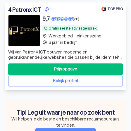
4
.
Patronx ICT
TOP PRO
9,7
(38)
Gratis eerste adviesgesprek
local_offer
Werkgebied Heinkenszand
place
6 jaar in bedrijf
timelapse
Wij van PatronX ICT bouwen moderne en
gebruiksvriendelijke websites die passen bij de identiteit
van jouw bedrijf. We verzorgen het complete traject: van
ontwerp, domeinregistratie en hosting tot beveiliging,
Prijsopgave
onderhoud en zoekmachineoptimalisatie (SEO). Daarnaast
ondersteunen wij bij e-mail, Microso
Bekijk profiel
Tip! Leg uit waar je naar op zoek bent
Wij helpen je de beste en beschikbare reclamebureaus
te vinden.