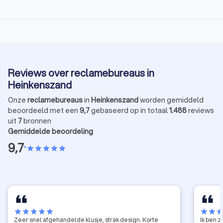
Reviews over reclamebureaus in
Heinkenszand
Onze
reclamebureaus
in
Heinkenszand
worden gemiddeld
beoordeeld met een
9,7
gebaseerd op in totaal
1.488
reviews
uit
7
bronnen
Gemiddelde beoordeling
9,7
•
star
star
star
star
star
star
star
star
star
star
star
star
sta
Zeer snel afgehandelde klusje, strak design. Korte
Ik ben 