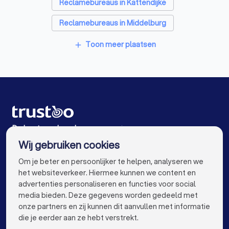
Reclamebureaus in Kattendijke
Reclamebureaus in Middelburg
Reclamebureaus in Oost-Souburg
Toon meer plaatsen
add
Reclamebureaus in Terneuzen
Reclamebureaus in Vlissingen
Reclamebureaus in Zierikzee
Reclamebureaus in Hulst
De beste reclamebureaus voor jou
Wij gebruiken cookies
Reclamebureaus in Amsterdam
info@trustoo.nl
Om je beter en persoonlijker te helpen, analyseren we
Reclamebureaus in Rotterdam
het websiteverkeer. Hiermee kunnen we content en
advertenties personaliseren en functies voor social
Reclamebureaus in Den Haag
media bieden. Deze gegevens worden gedeeld met
onze partners en zij kunnen dit aanvullen met informatie
Reclamebureaus in Utrecht
keyboard_arrow_down
VOOR PARTICULIEREN
die je eerder aan ze hebt verstrekt.
Reclamebureaus in Eindhoven