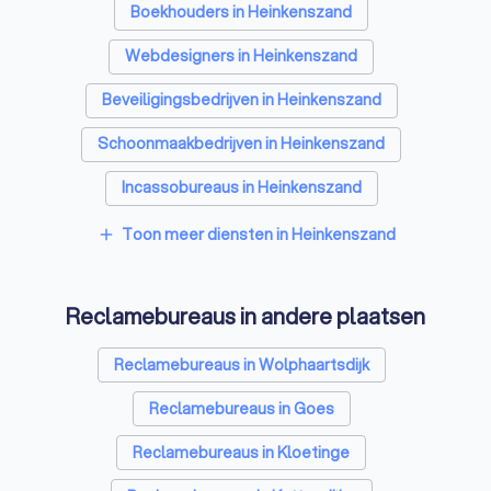
Boekhouders in Heinkenszand
Webdesigners in Heinkenszand
Beveiligingsbedrijven in Heinkenszand
Schoonmaakbedrijven in Heinkenszand
Incassobureaus in Heinkenszand
Online marketing bureaus in Heinkenszand
Toon meer diensten in Heinkenszand
add
Tekstschrijvers in Heinkenszand
Reclamebureaus in andere plaatsen
Vertaalbureaus in Heinkenszand
SEO-specialisten in Heinkenszand
Reclamebureaus in Wolphaartsdijk
Grafisch ontwerpers in Heinkenszand
Reclamebureaus in Goes
Accountants in Heinkenszand
Reclamebureaus in Kloetinge