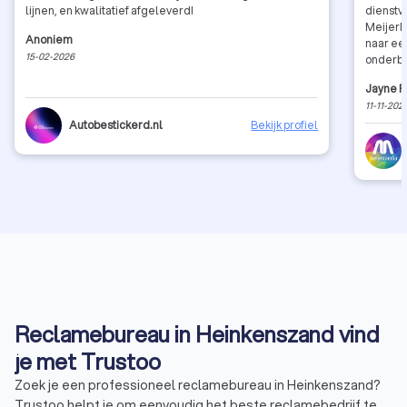
lijnen, en kwalitatief afgeleverd!
dienstv
MeijerM
Anoniem
naar ee
15-02-2026
onderbo
communi
Jayne F
recomm
11-11-202
Autobestickerd.nl
Bekijk profiel
Reclamebureau in Heinkenszand vind
je met Trustoo
Zoek je een professioneel reclamebureau in Heinkenszand?
Trustoo helpt je om eenvoudig het beste reclamebedrijf te