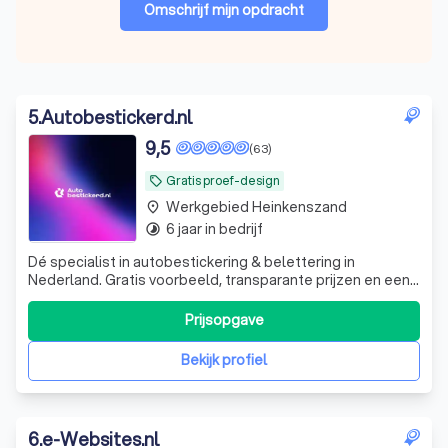
Omschrijf mijn opdracht
5
.
Autobestickerd.nl
9,5
(63)
Gratis proef-design
local_offer
Werkgebied Heinkenszand
place
6 jaar in bedrijf
timelapse
Dé specialist in autobestickering & belettering in
Nederland. Gratis voorbeeld, transparante prijzen en een
zéér korte levertermijn. Gekozen door velen,
tevredenheid van iedereen!
Prijsopgave
Bekijk profiel
6
.
e-Websites.nl