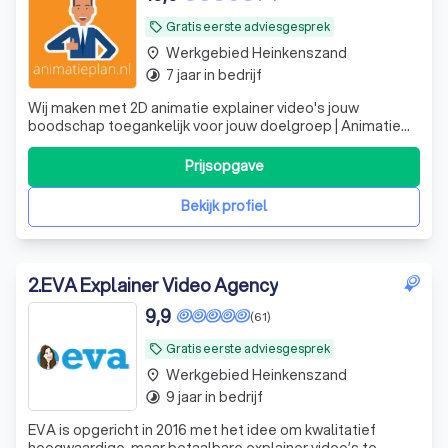
Gratis eerste adviesgesprek
local_offer
Werkgebied Heinkenszand
place
7 jaar in bedrijf
timelapse
Wij maken met 2D animatie explainer video's jouw
boodschap toegankelijk voor jouw doelgroep | Animatie
laten maken? | Animatieplan.nl
Prijsopgave
Bekijk profiel
2
.
EVA Explainer Video Agency
9,9
(61)
Gratis eerste adviesgesprek
local_offer
Werkgebied Heinkenszand
place
9 jaar in bedrijf
timelapse
EVA is opgericht in 2016 met het idee om kwalitatief
hoogwaardige, maar betaalbare explainer video’s te