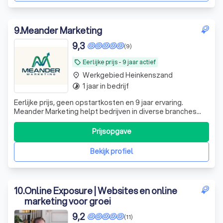
9
.
Meander Marketing
9,3
(9)
Eerlijke prijs - 9 jaar actief
local_offer
Werkgebied Heinkenszand
place
1 jaar in bedrijf
timelapse
Eerlijke prijs, geen opstartkosten en 9 jaar ervaring.
Meander Marketing helpt bedrijven in diverse branches
met marketing via SEO en SEA (Google & Bing Ads) voor
meer zichtbaarheid en klanten.
Prijsopgave
Bekijk profiel
10
.
Online Exposure | Websites en online
marketing voor groei
9,2
(11)