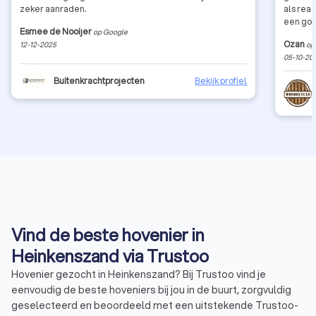
zeker aanraden.
als rea
een goe
Esmee de Nooijer
op Google
Ozan
12-12-2025
op
05-10-20
Buitenkrachtprojecten
Bekijk profiel
Vind de beste hovenier in
Heinkenszand via Trustoo
Hovenier gezocht in Heinkenszand? Bij Trustoo vind je
eenvoudig de beste hoveniers bij jou in de buurt, zorgvuldig
geselecteerd en beoordeeld met een uitstekende Trustoo-