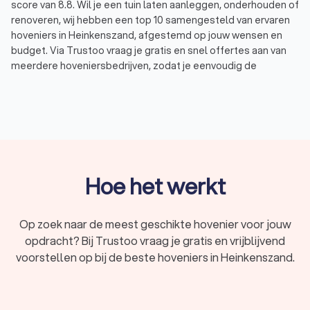
score van 8.8. Wil je een tuin laten aanleggen, onderhouden of
renoveren, wij hebben een top 10 samengesteld van ervaren
hoveniers in Heinkenszand, afgestemd op jouw wensen en
budget. Via Trustoo vraag je gratis en snel offertes aan van
meerdere hoveniersbedrijven, zodat je eenvoudig de
specialist vindt die perfect aansluit bij jouw tuinproject. Laat je
adviseren door een deskundige hovenier in Heinkenszand en
geniet van een prachtige tuin zonder zorgen.
Wat doet een hovenier?
Een hovenier in Heinkenszand is gespecialiseerd in het
Hoe het werkt
aanleggen, onderhouden en renoveren van tuinen. Dit
vakmanschap gaat verder dan alleen planten en struiken
verzorgen. Hoveniers bieden verschillende diensten aan,
Op zoek naar de meest geschikte hovenier voor jouw
waaronder:
opdracht? Bij Trustoo vraag je gratis en vrijblijvend
Tuinontwerp:
een goed tuinontwerp is belangrijk voor
voorstellen op bij de beste hoveniers in Heinkenszand.
een mooie en functionele tuin. Hoveniers maken vaak
samen met een tuinarchitect een ontwerp dat rekening
houdt met jouw wensen, de ligging van je tuin en de
beste keuzes voor beplanting en materialen.