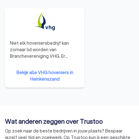
Niet elk hoveniersbedrijf kan
zomaar lid worden van
Branchevereniging VHG. Er
gelden duidelijke
toelatingseisen. Die waarborgen
Bekijk alle VHG hoveniers in
dat elk VHG-lid een echte
Heinkenszand
groenprofessional is. U kunt
zorgeloos genieten,
vertrouwend op de kwaliteit van
uw VHG-hovenier. Als bewijs
daarvoor ontvangt u het VHG
Garantiecertificaat. Mocht er
Wat anderen zeggen over Trustoo
toch iets niet in orde zijn, dan
heeft u de garantie dat fouten en
Op zoek naar de beste bedrijven in jouw plaats? Bespaar
schade worden hersteld.
jezelf veel tijd en zoekwerk. Op Trustoo kun jij een geschikte