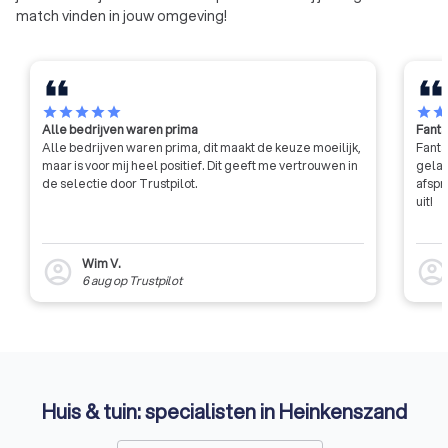
match vinden in jouw omgeving!
star
star
star
star
star
star
sta
Alle bedrijven waren prima
Fanta
Alle bedrijven waren prima, dit maakt de keuze moeilijk,
Fanta
maar is voor mij heel positief. Dit geeft me vertrouwen in
gelat
de selectie door Trustpilot.
afspr
uit!
Wim V.
account_circle
account_circl
6 aug
op
Trustpilot
Huis & tuin: specialisten in Heinkenszand