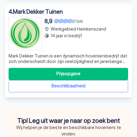
4
.
Mark Dekker Tuinen
8,9
(24)
Werkgebied Heinkenszand
place
14 jaar in bedrijf
timelapse
Mark Dekker Tuinen is een dynamisch hoveniersbedrijf dat
zich onderscheidt door zijn veelzijdigheid en jarenlange
ervaring. Wij zijn gespecialiseerd in het ontwerpen en
aanleggen van particuliere tuinen, waarbij we streven naar
Prijsopgave
een hoge kwaliteit afwerking. Onze expertise ligt niet
alleen in het cre
Beschikbaarheid
Tip! Leg uit waar je naar op zoek bent
Wij helpen je de beste en beschikbare hoveniers te
vinden.