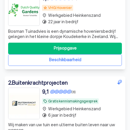
VHG Hovenier
grade
Werkgebied Heinkenszand
place
22 jaar in bedrijf
timelapse
Bosman Tuinadvies is een dynamische hoveniersbedrijf
gelegen in het kleine dorpje Koudekerke in Zeeland. Wij
onderscheiden ons graag als betrouwbare partner door
onze creativiteit, ruime ervaring en onze
Prijsopgave
hardewerkersmentaliteit toe te passen bij uw tuin. Onze
opdrachtgevers zijn particulieren, bedri
Beschikbaarheid
2
.
Buitenkrachtprojecten
9,1
(8)
Gratis kennismakingsgesprek
local_offer
Werkgebied Heinkenszand
place
6 jaar in bedrijf
timelapse
Wij maken van uw tuin een ultieme buiten leven naar uw
wensen.