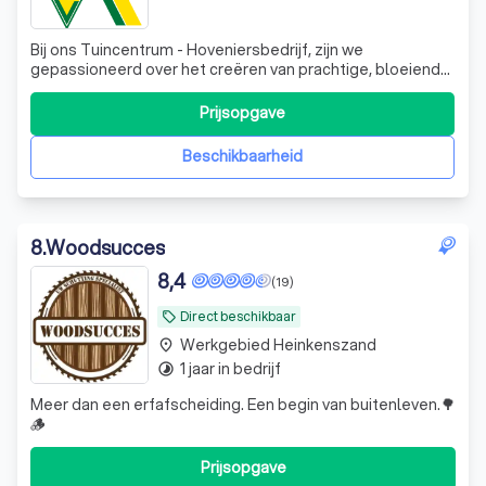
Bij ons Tuincentrum - Hoveniersbedrijf, zijn we
gepassioneerd over het creëren van prachtige, bloeiende
ruimtes. Of u nu een doorgewinterde tuinier bent of net
begint, wij hebben alles wat u nodig heeft om uw tuin tot
Prijsopgave
leven te brengen. Ons assortiment is breed en divers, van
levend groen tot kleurri
Beschikbaarheid
8
.
Woodsucces
8,4
(19)
Direct beschikbaar
local_offer
Werkgebied Heinkenszand
place
1 jaar in bedrijf
timelapse
Meer dan een erfafscheiding. Een begin van buitenleven.🌳
🪵
Prijsopgave