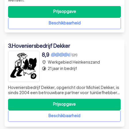
Prijsopgave
Beschikbaarheid
3
.
Hoveniersbedrijf Dekker
8,9
(21)
Werkgebied Heinkenszand
place
21 jaar in bedrijf
timelapse
Hoveniersbedrijf Dekker, opgericht door Michiel Dekker, is
sinds 2004 een betrouwbare partner voor tuinliefhebbers
in Zeeuws-Vlaanderen. Met een passie voor het
hoveniersvak en bestratingen, onderscheiden we ons
Prijsopgave
door onze aandacht voor detail en klantgerichte aanpak.
Of u nu een particulier bent of
Beschikbaarheid