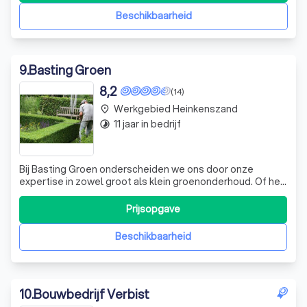
Beschikbaarheid
9
.
Basting Groen
8,2
(14)
Werkgebied Heinkenszand
place
11 jaar in bedrijf
timelapse
Bij Basting Groen onderscheiden we ons door onze
expertise in zowel groot als klein groenonderhoud. Of het
nu gaat om vakantieparken, campings of tuinen van elke
omvang, wij zijn er om uw buitenruimte te transformeren
Prijsopgave
en te onderhouden. Ons uitgebreide machinepark stelt
ons in staat om zowel particu
Beschikbaarheid
10
.
Bouwbedrijf Verbist