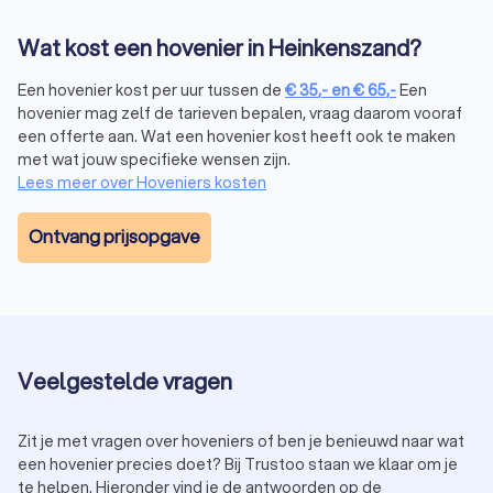
tussen € 200,- tot € 350,-, afhankelijk van de
complexiteit en de grootte van de tuin.
Wat kost een hovenier in Heinkenszand?
Tuinaanleg:
de prijs voor het aanleggen van een tuin ligt
gemiddeld tussen € 50 tot € 100 per m2, afhankelijk van
Een hovenier kost per uur tussen de
€
35
,-
en
€
65
,-
Een
de gekozen materialen en beplanting.
hovenier mag zelf de tarieven bepalen, vraag daarom vooraf
Tuinonderhoud:
voor regulier onderhoud betaal je vaak
een offerte aan. Wat een hovenier kost heeft ook te maken
een uurtarief tussen € 35,- tot € 65,-, afhankelijk van de
met wat jouw specifieke wensen zijn.
ervaring van de hovenier.
Lees meer over Hoveniers kosten
Wil je besparen op de kosten? Vraag dan meerdere offertes
aan via Trustoo. Zo vergelijk je eenvoudig prijzen en maak je
Ontvang prijsopgave
de beste keuze.
Hoe kies je de juiste hovenier in
Heinkenszand?
Bij het kiezen van een hoveniersbedrijf in Heinkenszand is het
Veelgestelde vragen
belangrijk om rekening te houden met een aantal factoren:
Ervaring:
kies een hovenier met ervaring in het soort
project dat je wilt uitvoeren, zoals tuinaanleg,
Zit je met vragen over hoveniers of ben je benieuwd naar wat
onderhoud of renovatie.
een hovenier precies doet? Bij Trustoo staan we klaar om je
Beoordelingen:
lees recensies van andere klanten om
te helpen. Hieronder vind je de antwoorden op de
een indruk te krijgen van de kwaliteit van het werk.