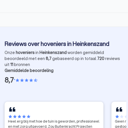
Reviews over hoveniers in Heinkenszand
Onze
hoveniers
in
Heinkenszand
worden gemiddeld
beoordeeld met een
8,7
gebaseerd op in totaal
720
reviews
uit
11
bronnen
Gemiddelde beoordeling
8,7
•
star
star
star
star
star_half
star
star
star
star
star
star
star
sta
Heel erg blij met hoe de tuin is geworden, professioneel
Geen re
en met zorg uitgevoerd. Zou Buitenkracht Projecten
gestoord