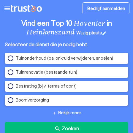
menu
Bedrijf aanmelden
Vind een Top 10
in
Hovenier
Heinkenszand
Wijzig plaats
edit
Selecteer de dienst die je nodig hebt
Tuinonderhoud (oa. onkruid verwijderen, snoeien)
Tuinrenovatie (bestaande tuin)
Bestrating (bijv. terras of oprit)
Boomverzorging
Bekijk meer
add
Zoeken
search