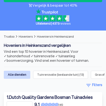
Vergelijk & bespaar tot 40%
shopping_cart
Uitstekend
|
4373
reviews
Trustoo
Hoveniers
Hoveniers in Heinkenszand
arrow_forward_ios
arrow_forward_ios
Hoveniers in Heinkenszand vergelijken
Vind een top 10 hovenier in Heinkenszand. Voor
✓tuinonderhoud ✓tuinrenovatie ✓tuinaanleg
✓boomverzorging. Vind snel een hovenier of tuinman.
Alle diensten
Tuinrenovatie (bestaande tuin)
(
13
)
Gras of
filter_list
Filters
1
.
Dutch Quality Gardens Bosman Tuinadvies
9,1
(45)