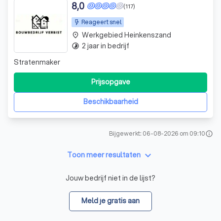
8,0
(117)
Reageert snel
Werkgebied Heinkenszand
place
2 jaar in bedrijf
timelapse
Stratenmaker
Prijsopgave
Beschikbaarheid
Bijgewerkt: 06-08-2026 om 09:10
info
keyboard_arrow_down
Toon meer resultaten
Jouw bedrijf niet in de lijst?
Meld je gratis aan