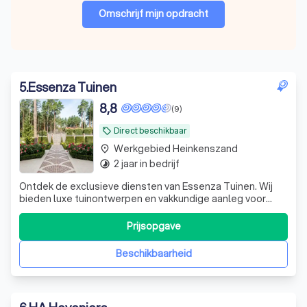
Omschrijf mijn opdracht
5
.
Essenza Tuinen
8,8
(9)
Direct beschikbaar
local_offer
Werkgebied Heinkenszand
place
2 jaar in bedrijf
timelapse
Ontdek de exclusieve diensten van Essenza Tuinen. Wij
bieden luxe tuinontwerpen en vakkundige aanleg voor
tuinen die jarenlang plezier en comfort bieden. Van
ontwerp tot realisatie, wij zijn uw hovenier in Zeeland en
Prijsopgave
West-Brabant voor een unieke buitenruimte. Welkom bij
Essenza Tuinen Waar exclus
Beschikbaarheid