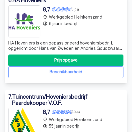
6
.
HA Hoveniers
8,7
(21)
Werkgebied Heinkenszand
place
8 jaar in bedrijf
timelapse
HA Hoveniers is een gepassioneerd hoveniersbedrijf,
opgericht door Hans van Zweden en Andries Goudzwaard.
Sinds 2003 zijn wij actief in het ontwerpen, aanleggen en
onderhouden van tuinen. Onze focus ligt op kwaliteit en
Prijsopgave
service, en we zijn er trots op dat we ons onderscheiden
door onze toewijding aa
Beschikbaarheid
7
.
Tuincentrum/Hoveniersbedrijf
Paardekooper V.O.F.
8,7
(44)
Werkgebied Heinkenszand
place
55 jaar in bedrijf
timelapse