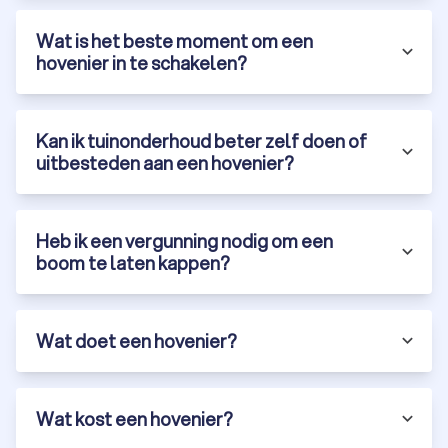
Heinkenszand en geniet van een prachtige,
Wat is het beste moment om een
onderhoudsvriendelijke tuin. Vraag vandaag nog gratis
hovenier in te schakelen?
offertes aan via Trustoo en ontdek de mogelijkheden in
Heinkenszand.
Kan ik tuinonderhoud beter zelf doen of
uitbesteden aan een hovenier?
Heb ik een vergunning nodig om een
boom te laten kappen?
Wat doet een hovenier?
Wat kost een hovenier?