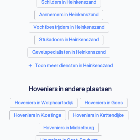
Schilders in Heinkenszand
Aannemers in Heinkenszand
Vochtbestrijders in Heinkenszand
Stukadoors in Heinkenszand
Gevelspecialisten in Heinkenszand
Vloerleggers in Heinkenszand
Toon meer diensten in Heinkenszand
add
Elektriciens in Heinkenszand
Hoveniers in andere plaatsen
Isolatiebedrijven in Heinkenszand
Ongediertebestrijders in Heinkenszand
Hoveniers in Wolphaartsdijk
Hoveniers in Goes
Architecten in Heinkenszand
Hoveniers in Kloetinge
Hoveniers in Kattendijke
Zonwering specialisten in Heinkenszand
Hoveniers in Middelburg
Badkamer installateurs in Heinkenszand