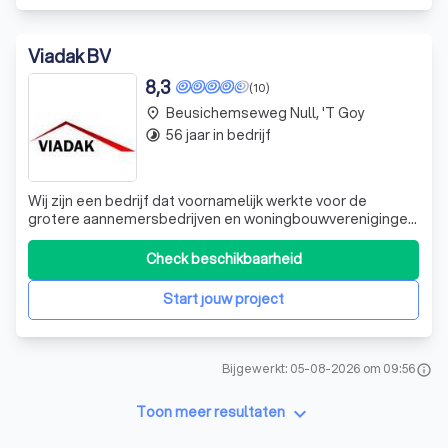
Viadak BV
8,3
(10)
Beusichemseweg Null, 't Goy
place
56 jaar in bedrijf
timelapse
Wij zijn een bedrijf dat voornamelijk werkte voor de
grotere aannemersbedrijven en woningbouwverenigingen.
Door de recessie in de bouw willen wij ons meer richten op
de particuliere markt. Door ons speciallisme
Check beschikbaarheid
(vakmanschap) en de scherpe prijzen bij inkoop van
materialen kunnen wij u een zeer gun
Start jouw project
Bijgewerkt: 05-08-2026 om 09:56
info
keyboard_arrow_down
Toon meer resultaten