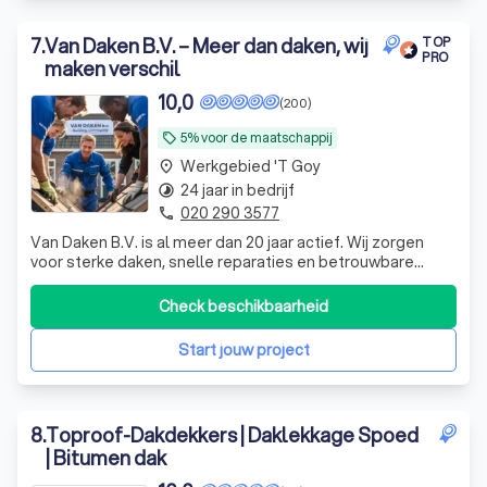
7
.
Van Daken B.V. – Meer dan daken, wij
TOP
PRO
maken verschil
10,0
(200)
5% voor de maatschappij
local_offer
Werkgebied 't Goy
place
24 jaar in bedrijf
timelapse
020 290 3577
phone
Van Daken B.V. is al meer dan 20 jaar actief. Wij zorgen
voor sterke daken, snelle reparaties en betrouwbare
renovaties en geven bij elke klus 5% terug aan de
maatschappij.
Check beschikbaarheid
Start jouw project
8
.
Toproof-Dakdekkers | Daklekkage Spoed
| Bitumen dak