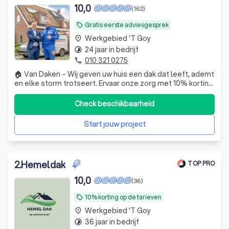
10,0
(162)
Waarom een professionele dakdekker in 't
Goy?
Gratis eerste adviesgesprek
local_offer
Werkgebied 't Goy
place
Welke diensten biedt een dakdekker aan?
24 jaar in bedrijf
timelapse
010 321 0275
Hoe vind je een betrouwbare dakdekker in
phone
't Goy?
🏠 Van Daken – Wij geven uw huis een dak dat leeft, ademt
en elke storm trotseert. Ervaar onze zorg met 10% korting
en geniet van rust in elk seizoen.
Check beschikbaarheid
Start jouw project
2
.
Hemeldak
TOP PRO
10,0
(36)
10% korting op de tarieven
local_offer
Werkgebied 't Goy
place
36 jaar in bedrijf
timelapse