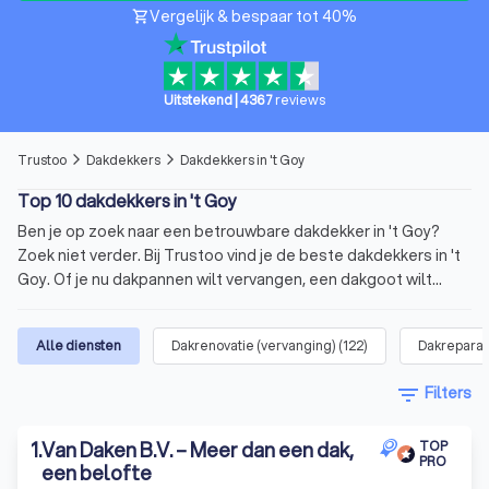
Vergelijk & bespaar tot 40%
shopping_cart
Uitstekend
|
4367
reviews
Trustoo
Dakdekkers
Dakdekkers in 't Goy
arrow_forward_ios
arrow_forward_ios
Top 10 dakdekkers in 't Goy
Ben je op zoek naar een betrouwbare dakdekker in 't Goy?
Zoek niet verder. Bij Trustoo vind je de beste dakdekkers in 't
Goy. Of je nu dakpannen wilt vervangen, een dakgoot wilt
repareren of een volledige dakrenovatie nodig hebt, bij ons
ben je er zeker van dat je een allround dakdekker vindt die
Alle diensten
Dakrenovatie (vervanging)
(
122
)
Dakreparat
past bij jouw klus. Op onze website vind je een lijst van de 10
beste dakdekkers in 't Goy. Deze top 10 heeft een
filter_list
Filters
gemiddelde score van 8.8 op basis van 1000+ reviews.
Vergelijk vandaag nog vier offertes van dakdekkers in de
1
.
Van Daken B.V. – Meer dan een dak,
buurt en kies jouw favoriet.
TOP
PRO
Wat is een dakdekker?
een belofte