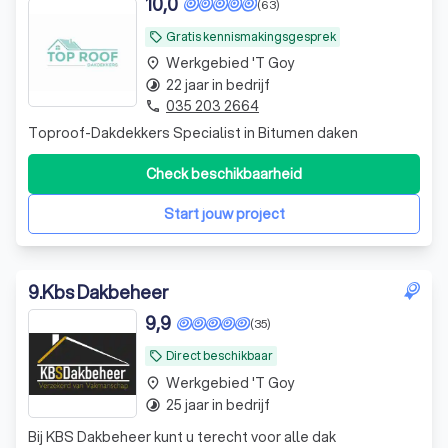
10,0
(63)
Gratis kennismakingsgesprek
local_offer
Werkgebied 't Goy
place
22 jaar in bedrijf
timelapse
035 203 2664
phone
Toproof-Dakdekkers Specialist in Bitumen daken
Check beschikbaarheid
Start jouw project
9
.
Kbs Dakbeheer
9,9
(35)
Direct beschikbaar
local_offer
Werkgebied 't Goy
place
25 jaar in bedrijf
timelapse
Bij KBS Dakbeheer kunt u terecht voor alle dak