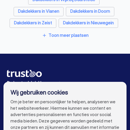
Dakdekkers in Vianen
Dakdekkers in Doorn
Dakdekkers in Zeist
Dakdekkers in Nieuwegein
Dakdekkers in De Bilt
Dakdekkers in IJsselstein
Toon meer plaatsen
add
Dakdekkers in Amsterdam
Dakdekkers in Rotterdam
Dakdekkers in Den Haag
Dakdekkers in Utrecht
Dakdekkers in Eindhoven
Dakdekkers in Tilburg
Dakdekkers in Groningen
De beste dakdekkers voor jou
Wij gebruiken cookies
Dakdekkers in Almere
Dakdekkers in Breda
info@trustoo.nl
Om je beter en persoonlijker te helpen, analyseren we
Dakdekkers in Nijmegen
Dakdekkers in Enschede
het websiteverkeer. Hiermee kunnen we content en
advertenties personaliseren en functies voor social
Dakdekkers in Haarlem
Dakdekkers in Arnhem
media bieden. Deze gegevens worden gedeeld met
onze partners en zij kunnen dit aanvullen met informatie
Dakdekkers in Amersfoort
keyboard_arrow_down
VOOR PARTICULIEREN