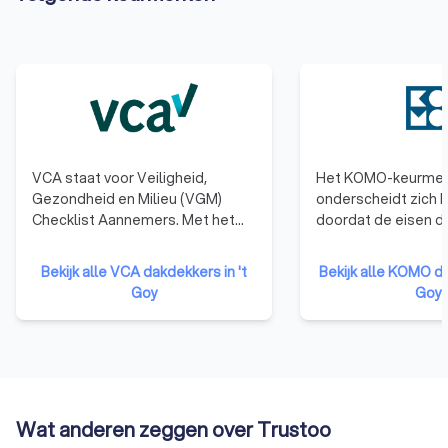
VCA staat voor Veiligheid,
Het KOMO-keurmer
Gezondheid en Milieu (VGM)
onderscheidt zich 
Checklist Aannemers. Met het
doordat de eisen d
behalen van het VCA-certificaat
worden gesteld onaf
laten bedrijven zien dat ze kennis
vastgesteld. En de 
Bekijk alle VCA dakdekkers in 't
Bekijk alle KOMO da
en ervaring hebben op het
op plaatsvindt door
Goy
Goy
gebied van veilig en gezond
onafhankelijke desk
werken en dat het deskundige en
steeds opnieuw obj
betrouwbare opdrachtnemers
onderzoek verricht
zijn.
het KOMO-keurmerk
van kwaliteit.
Wat anderen zeggen over Trustoo