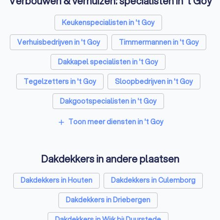
Verbouwen & verhuizen: specialisten in 't Goy
Keukenspecialisten in 't Goy
Verhuisbedrijven in 't Goy
Timmermannen in 't Goy
Dakkapel specialisten in 't Goy
Tegelzetters in 't Goy
Sloopbedrijven in 't Goy
Dakgootspecialisten in 't Goy
Bouwkundige keurders in 't Goy
Toon meer diensten in 't Goy
add
Opslagruimtes in 't Goy
Metselaars in 't Goy
Dakdekkers in andere plaatsen
Dakdekkers in Houten
Dakdekkers in Culemborg
Dakdekkers in Driebergen
Dakdekkers in Wijk bij Duurstede