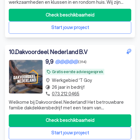
werkzaamheden en klussen in en rondom huis. Wij zijn
gespecialiseerd in Dakreparaties, -renovaties en Totaal
onderhoud. De specialisaties zijn o.a. het leveren en
Check beschikbaarheid
aanbrengen van Bitumen en complete Pannen daken
vernieuwen. Maar ook het vernieuwen van s
Start jouw project
10
.
Dakvoordeel Nederland B.V
9,9
(314)
Gratis eerste adviesgesprek
local_offer
Werkgebied 't Goy
place
26 jaar in bedrijf
timelapse
073 212 0465
phone
Welkome bij Dakvoordeel Nederland! Het betrouwbare
familie dakdekkersbedrijf met een team van
professionele dakdekkers. Wij zijn gespecialiseerd in dak,
schoorsteen en isolatie werkzaamheden!
Check beschikbaarheid
Start jouw project