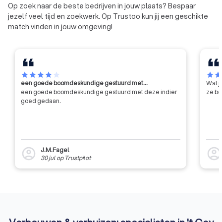
Op zoek naar de beste bedrijven in jouw plaats? Bespaar
jezelf veel tijd en zoekwerk. Op Trustoo kun jij een geschikte
match vinden in jouw omgeving!
star
star
star
star
star
star
sta
een goede boomdeskundige gestuurd met…
Wat j
een goede boomdeskundige gestuurd met deze indier
ze be
goed gedaan.
J.M.Fagel
account_circle
account_circl
30 jul
op
Trustpilot