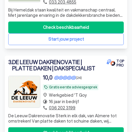
033 203 4855
phone
Bij Hemeldak staan kwaliteit en vakmanschap centraal.
Met jarenlange ervaring in de dakdekkersbranche bieden
wij duurzame oplossingen voor ieder type dak. Of het nu
gaat om nieuwbouw, renovatie of onderhoud, wij zorgen
Check beschikbaarheid
voor een professioneel en betrouwbaar resultaat. Uw dak,
onze zorg!
Start jouw project
3
.
DE LEEUW DAKRENOVATIE |
TOP
PRO
PLATTE DAKEN | DAKSPECIALIST
10,0
(24)
Gratis eerste adviesgesprek
local_offer
Werkgebied 't Goy
place
16 jaar in bedrijf
timelapse
036 202 3199
phone
De Leeuw Dakrenovatie Sterk in elk dak, van Almere tot
omstreken! Van platte daken tot schuine daken, wij
leveren topkwaliteit in elke klus. Onze vakmensen werken
met zorg, precisie en de beste materialen, zodat uw dak