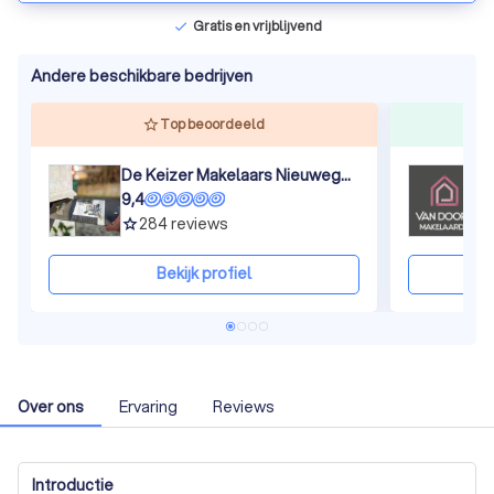
Gratis en vrijblijvend
check
Andere beschikbare bedrijven
Top beoordeeld
De Keizer Makelaars Nieuwegein
V
9,4
9
284
reviews
grade
gra
Bekijk profiel
Over ons
Ervaring
Reviews
Introductie