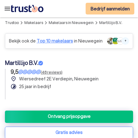
menu
Bedrijf aanmelden
Trustoo
Makelaars
Makelaars in Nieuwegein
Martillijo B.V.
arrow_forward_ios
arrow_forward_ios
arrow_forward_ios
Bekijk ook de
Top 10 makelaars
in Nieuwegein
+
Martillijo B.V.
9,5
(
48
reviews
)
place
Wiersedreef 2E Verdiepin, Nieuwegein
timelapse
25 jaar in bedrijf
Ontvang prijsopgave
Gratis advies