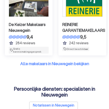
De Keizer Makelaars
REINERIE
Nieuwegein
GARANTIEMAKELAARS
9,4
9,5
grade
grade
284
reviews
242
reviews
Gratis
Direct beschikbaar
kennismakingsgesprek
Alle makelaars in Nieuwegein bekijken
Persoonlijke diensten: specialisten in
Nieuwegein
Notarissen in Nieuwegein