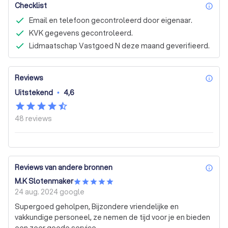
Checklist
inf
Email en telefoon gecontroleerd door eigenaar.
KVK gegevens gecontroleerd.
Lidmaatschap Vastgoed N deze maand geverifieerd.
Reviews
inf
Uitstekend
•
4,6
48
reviews
Reviews van andere bronnen
inf
M.K Slotenmaker
24 aug. 2024
google
Supergoed geholpen, Bijzondere vriendelijke en
vakkundige personeel, ze nemen de tijd voor je en bieden
een zeer goede service.