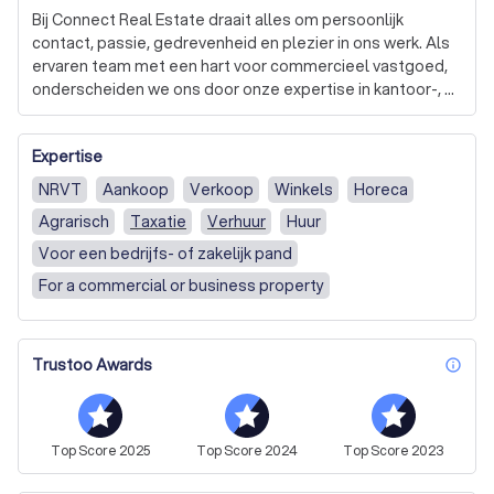
Bij Connect Real Estate draait alles om persoonlijk 
contact, passie, gedrevenheid en plezier in ons werk. Als 
ervaren team met een hart voor commercieel vastgoed, 
onderscheiden we ons door onze expertise in kantoor-, 
winkelruimten, showrooms en bedrijfsgebouwen in 
Utrecht en de directe randgemeenten. We zijn niet 
Expertise
zomaar een makelaarskantoor; we zijn een team dat zich 
inzet om gebruikers en eigenaren van onroerende zaken 
NRVT
Aankoop
Verkoop
Winkels
Horeca
samen te brengen. 

Agrarisch
Taxatie
Verhuur
Huur
We nemen niet zomaar een bedrijfspand in de verhuur of 
Voor een bedrijfs- of zakelijk pand
verkoop. We willen weten wat u wilt bereiken en wat de 
For a commercial or business property
mogelijkheden van een object zijn. We kijken ook naar 
andere gebruiksmogelijkheden van objecten. Een groot 
onderscheidend vermogen van ons ten opzichte van de 
Trustoo Awards
traditionele markt is het denken in duurzame 
inf
oplossingen. 

Bij ons staat de klant centraal. We zijn er om u te 
Top
Score
2025
Top
Score
2024
Top
Score
2023
begeleiden en te adviseren, of het nu gaat om het 
opstellen van een huurovereenkomst, een analyse van uw 