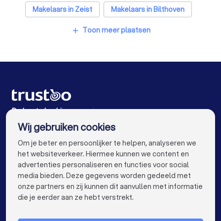
Makelaars in Zeist
Makelaars in Bilthoven
Makelaars in Amsterdam
Makelaars in Rotterdam
Toon meer plaatsen
add
Makelaars in Den Haag
Makelaars in Eindhoven
Makelaars in Tilburg
Makelaars in Groningen
Makelaars in Almere
Makelaars in Breda
Makelaars in Nijmegen
Makelaars in Enschede
De beste bedrijven voor jou
Wij gebruiken cookies
Makelaars in Haarlem
Makelaars in Arnhem
info@trustoo.nl
Om je beter en persoonlijker te helpen, analyseren we
Makelaars in Amersfoort
Makelaars in Apeldoorn
het websiteverkeer. Hiermee kunnen we content en
advertenties personaliseren en functies voor social
Makelaars in Den Bosch
Makelaars in Maastricht
media bieden. Deze gegevens worden gedeeld met
onze partners en zij kunnen dit aanvullen met informatie
Makelaars in Leiden
Makelaars in Dordrecht
keyboard_arrow_down
VOOR PARTICULIEREN
die je eerder aan ze hebt verstrekt.
Makelaars in Zoetermeer
keyboard_arrow_down
VOOR BEDRIJVEN