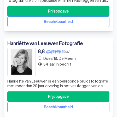
fotograaf die zich specialiseert in het vastleggen van de
mooiste momenten in het leven. Met een achtergrond in
fotografie en een onstuitbare passie voor het vak, creëert
Prijsopgave
Moniek prachtige herinneringen door middel van beelden.
Of het nu gaat om een br
Beschikbaarheid
Hanriëtte van Leeuwen Fotografie
8,8
(27)
Does 18, De Meern
place
34 jaar in bedrijf
timelapse
Hanriëtte van Leeuwen is een bekroonde bruidsfotografe
met meer dan 20 jaar ervaring in het vastleggen van de
mooiste momenten op de mooiste dag van uw leven. Met
haar onopvallende aanwezigheid en oog voor detail, zorgt
Prijsopgave
Hanriëtte ervoor dat u zich op uw gemak voelt en dat de
foto's een authentieke w
Beschikbaarheid