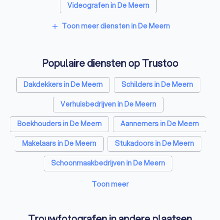
Videografen in De Meern
Toon meer diensten in De Meern
add
Populaire diensten op Trustoo
Dakdekkers in De Meern
Schilders in De Meern
Verhuisbedrijven in De Meern
Boekhouders in De Meern
Aannemers in De Meern
Makelaars in De Meern
Stukadoors in De Meern
Schoonmaakbedrijven in De Meern
Airco installateurs in De Meern
Toon meer
Elektriciens in De Meern
Trouwfotografen in andere plaatsen