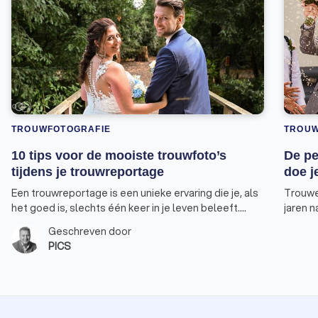
TROUWFOTOGRAFIE
TROU
10 tips voor de mooiste trouwfoto’s
De pe
tijdens je trouwreportage
doe j
Een trouwreportage is een unieke ervaring die je, als
Trouwe
het goed is, slechts één keer in je leven beleeft.
jaren n
Trouwfotograaf Sam Huibers van PICS geeft 10
moment 
Geschreven door
waardevolle tips voor aanstaande bruidsparen,
trouwfo
PICS
gebaseerd op zijn uitgebreide ervaring en kennis als
onderde
trouwfotograaf.
nog jar
Een tr
en era
het nie