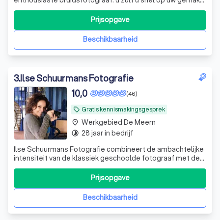
voelen als we foto's gaan maken. Ik maak graag in een
persoonlijk gesprek kennis met u.
Prijsopgave
Beschikbaarheid
3
.
Ilse Schuurmans Fotografie
10,0
(46)
Gratis kennismakingsgesprek
local_offer
Werkgebied De Meern
place
28 jaar in bedrijf
timelapse
Ilse Schuurmans Fotografie combineert de ambachtelijke
intensiteit van de klassiek geschoolde fotograaf met de
mogelijkheden van de hedendaagse techniek. Oog voor
detail, het scheppen van de juiste sfeer, het talent om het
Prijsopgave
juiste moment te kiezen, de passie om met analoge en
digitale technieken het
Beschikbaarheid