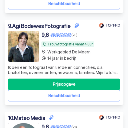
mooie herinnering voor later. Op zowel fot
Beschikbaarheid
9
.
Agi Bodewes Fotografie
TOP PRO
9,8
(73)
Trouwfotografie vanaf 4 uur
local_offer
Werkgebied De Meern
place
14 jaar in bedrijf
timelapse
Ik ben een fotograaf van liefde en connecties, o.a.
bruiloften, evenementen, newborns, families. Mijn foto's
zijn kleurrijk, stijlvol en documentair, met contrastrijk en
kleurechte nabewerking.
Prijsopgave
Beschikbaarheid
10
.
Mateo Media
TOP PRO
9,8
(21)