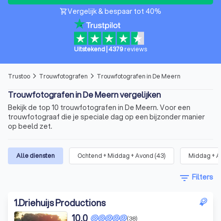
Vergelijk & bespaar tot 40%
shopping_cart
Uitstekend
|
4379
reviews
Trustoo
Trouwfotografen
Trouwfotografen in De Meern
arrow_forward_ios
arrow_forward_ios
Trouwfotografen in De Meern vergelijken
Bekijk de top 10 trouwfotografen in De Meern. Voor een
trouwfotograaf die je speciale dag op een bijzonder manier
op beeld zet.
Alle diensten
Ochtend + Middag + Avond
(
43
)
Middag + 
filter_list
Filters
1
.
Driehuijs Productions
10,0
(38)