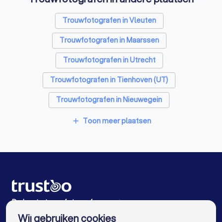
Energielabel adviseurs in De Meern
Trouwfotografen in Vleuten
Rijscholen in De Meern
Advocaten in De Meern
Trouwfotografen in Maarssen
Trouwfotografen in Utrecht
Trouwfotografen in Tienhoven (UT)
Trouwfotografen in Nieuwegein
Trouwfotografen in IJsselstein
Toon meer plaatsen
add
Trouwfotografen in Breukelen
Trouwfotografen in Kamerik
Trouwfotografen in Woerden
Trouwfotografen in De Bilt
De beste trouwfotografen voor jou
Wij gebruiken cookies
Trouwfotografen in Amsterdam