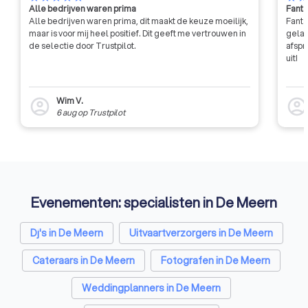
Alle bedrijven waren prima
Fanta
experimenting with 
Alle bedrijven waren prima, dit maakt de keuze moeilijk,
Fanta
compositions, light
maar is voor mij heel positief. Dit geeft me vertrouwen in
gelat
editing techniques,
de selectie door Trustpilot.
afspr
afraid to push the 
uit!
traditional weddin
Wim V.
account_circle
account_circl
6 aug
op
Trustpilot
Evenementen: specialisten in De Meern
Dj's in De Meern
Uitvaartverzorgers in De Meern
Cateraars in De Meern
Fotografen in De Meern
Weddingplanners in De Meern