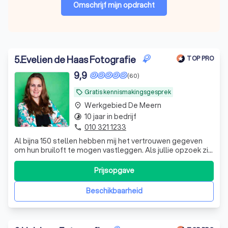
Omschrijf mijn opdracht
5
.
Evelien de Haas Fotografie
TOP PRO
9,9
(60)
Gratis kennismakingsgesprek
local_offer
Werkgebied De Meern
place
10 jaar in bedrijf
timelapse
010 321 1233
phone
Al bijna 150 stellen hebben mij het vertrouwen gegeven
om hun bruiloft te mogen vastleggen. Als jullie opzoek zijn
naar een fotograaf die van spontane momenten houd dan
ben ik wellicht jullie fotograaf. Een mooi compliment vind
Prijsopgave
ik: "We hebben bijna niet door gehad dat je er was!" Ik hoop
dat ik in d
Beschikbaarheid