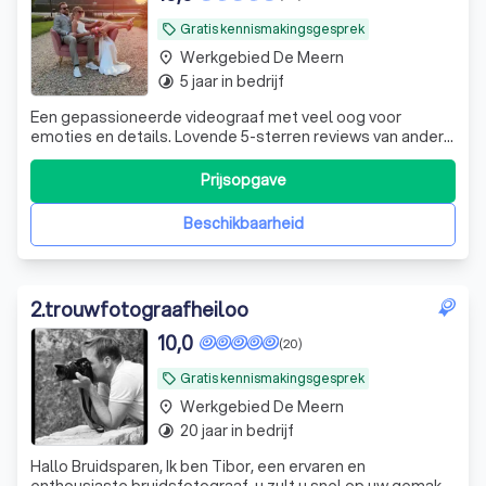
Gratis kennismakingsgesprek
local_offer
Werkgebied De Meern
place
5 jaar in bedrijf
timelapse
Een gepassioneerde videograaf met veel oog voor
emoties en details. Lovende 5-sterren reviews van andere
bruidsparen. Neem vandaag nog contact op of plan een
vrijblijvend kennismakingsgesprek in!
Prijsopgave
Beschikbaarheid
2
.
trouwfotograafheiloo
10,0
(20)
Gratis kennismakingsgesprek
local_offer
Werkgebied De Meern
place
20 jaar in bedrijf
timelapse
Hallo Bruidsparen, Ik ben Tibor, een ervaren en
enthousiaste bruidsfotograaf. u zult u snel op uw gemak