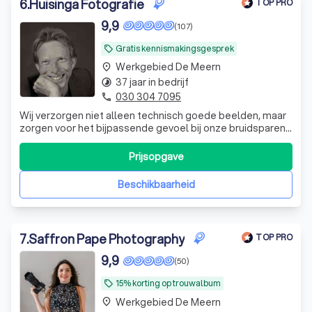
6
.
Huisinga Fotografie
TOP PRO
9,9
(107)
Gratis kennismakingsgesprek
local_offer
Werkgebied De Meern
place
37 jaar in bedrijf
timelapse
030 304 7095
phone
Wij verzorgen niet alleen technisch goede beelden, maar
zorgen voor het bijpassende gevoel bij onze bruidsparen.
Luisteren nauwlettend naar jullie wensen, op het juiste
moment, op de juiste plaats.
Prijsopgave
Beschikbaarheid
7
.
Saffron Pape Photography
TOP PRO
9,9
(50)
15% korting op trouwalbum
local_offer
Werkgebied De Meern
place