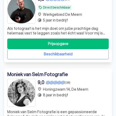
Direct beschikbaar
local_offer
Werkgebied De Meern
place
5 jaar in bedrijf
timelapse
Als fotograaf is het mijn doel om jullie prachtige dag
helemaal vast te leggen zoals het écht was! Voor mij is
het niet alleen belangrijk dat jullie mooie foto's hebben
tijdens de shoot en andere belangrijke momenten (die
Prijsopgave
krijg je sowieso), maar ook achteraf de kleine momenten
terug kunnen zien, die
Beschikbaarheid
Moniek van Selm Fotografie
9,0
(38)
Honingzwam 14, De Meern
place
8 jaar in bedrijf
timelapse
Moniek van Selm Fotografie is een gepassioneerde