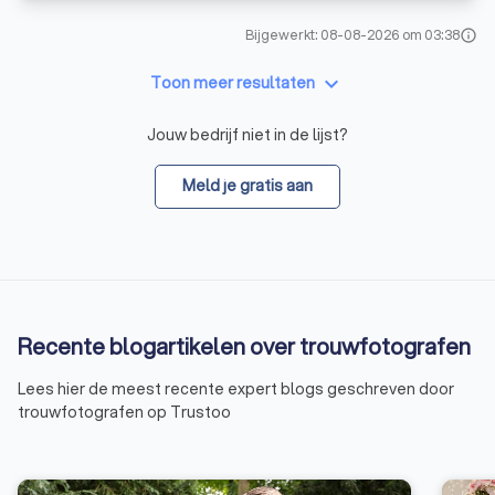
Bijgewerkt: 08-08-2026 om 03:38
info
keyboard_arrow_down
Toon meer resultaten
Jouw bedrijf niet in de lijst?
Meld je gratis aan
Recente blogartikelen over trouwfotografen
Lees hier de meest recente expert blogs geschreven door
trouwfotografen op Trustoo