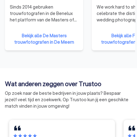
Sinds 2014 gebruiken
We work hard to s
trouwfotografen in de Benelux
celebrate the disti
het platform van de Masters of
wedding photograp
Wedding Photography om
worldwide members
collega's te ontmoeten en te
as a global marketp
Bekijk alle De Masters
Bekijk alle F
inspireren, online en offline.
wedding photograp
trouwfotografen in De Meern
trouwfotografen 
Leren van elkaar en met elkaar
couples who truly l
om samen het niveau van de
photography. We see the art of
professionele trouwfotografie
photography as mo
te blijven verhogen. Wij willen
capturing a unique 
bruidsparen laten zien waarom
moment in time. P
het kiezen van een moderne
affects how we re
Wat anderen zeggen over Trustoo
professionele trouwfotograaf
captures how we a
de beste investering is die je kan
experience each ot
Op zoek naar de beste bedrijven in jouw plaats? Bespaar
doen.
makes a record for
jezelf veel tijd en zoekwerk. Op Trustoo kun jij een geschikte
family and human histor
match vinden in jouw omgeving!
Fearless in weddin
means being willing 
and try new things i
create distinctive i
means being open 
star
star
star
star
star
star
sta