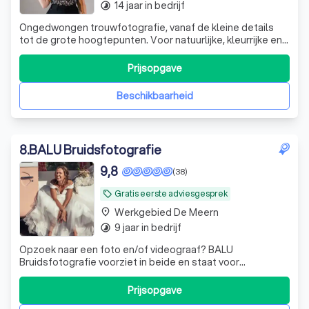
14 jaar in bedrijf
timelapse
Ongedwongen trouwfotografie, vanaf de kleine details
tot de grote hoogtepunten. Voor natuurlijke, kleurrijke en
spontane foto’s van jullie bruiloft. Boek nu voor 2026!
Prijsopgave
Beschikbaarheid
8
.
BALU Bruidsfotografie
9,8
(38)
Gratis eerste adviesgesprek
local_offer
Werkgebied De Meern
place
9 jaar in bedrijf
timelapse
Opzoek naar een foto en/of videograaf? BALU
Bruidsfotografie voorziet in beide en staat voor
persoonlijke aandacht, op en top professionaliteit en
vooral een ontspannen en fijne sfeer! Alle onvergetelijke
Prijsopgave
momenten van jullie trouwdag worden vastgelegd als