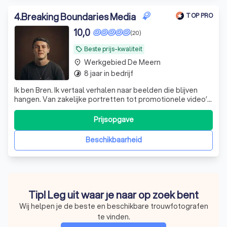
4
.
Breaking Boundaries Media
TOP PRO
10,0
(20)
Beste prijs-kwaliteit
local_offer
Werkgebied De Meern
place
8 jaar in bedrijf
timelapse
Ik ben Bren. Ik vertaal verhalen naar beelden die blijven
hangen. Van zakelijke portretten tot promotionele video’s:
met een frisse blik en oog voor detail breng ik jouw verhaal
tot leven.
Prijsopgave
Beschikbaarheid
Tip! Leg uit waar je naar op zoek bent
Wij helpen je de beste en beschikbare trouwfotografen
te vinden.