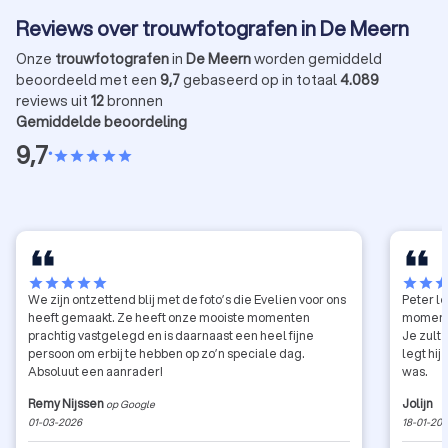
herinne
Reviews over trouwfotografen in De Meern
van mak
trouwfo
Onze
trouwfotografen
in
De Meern
worden gemiddeld
beoordeeld met een
9,7
gebaseerd op in totaal
4.089
reviews uit
12
bronnen
Gemiddelde beoordeling
9,7
•
star
star
star
star
star
star
star
star
star
star
star
star
sta
We zijn ontzettend blij met de foto’s die Evelien voor ons
Peter l
heeft gemaakt. Ze heeft onze mooiste momenten
momente
prachtig vastgelegd en is daarnaast een heel fijne
Je zult 
persoon om erbij te hebben op zo’n speciale dag.
legt hij
Absoluut een aanrader!
was.
Remy Nijssen
Jolijn
op Google
01-03-2026
18-01-20