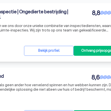
nspectie | Ongedierte bestrijding |
8,8
l
n we ons door onze unieke combinatie van inspectiediensten, waa
uimte-inspecties. Wij zijn trots op ons team van gekwalificeerde
ldere rapportages leveren, volledig in lijn met de laatste wettelijk
Bekijk profiel
Ontvang prijsopg
nd
8,6
 als geen ander hoe vervelend spinnen en hun webben kunnen zijn.
iendelijke oplossing die niet alleen uw huis of bedrijf beschermt, m
nnenvrije omgeving. Onze aanpak is gericht op het creëren van e