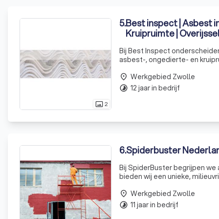
5
.
Best inspect | Asbest i
Kruipruimte | Overijsse
Bij Best Inspect onderscheide
asbest-, ongedierte- en kruipr
inspecteurs die grondige en he
Werkgebied Zwolle
place
12 jaar in bedrijf
timelapse
2
photo_size_select_actual
6
.
Spiderbuster Nederla
Bij SpiderBuster begrijpen we
bieden wij een unieke, milieuvr
zorgt voor een langdurige spi
Werkgebied Zwolle
place
11 jaar in bedrijf
timelapse