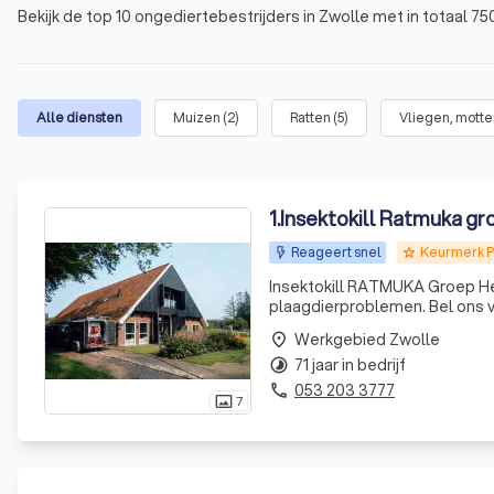
Bekijk de top 10 ongediertebestrijders in Zwolle met in totaal 
Alle diensten
Muizen
(
2
)
Ratten
(
5
)
Vliegen, mott
1
.
Insektokill Ratmuka gr
Reageert snel
Keurmerk 
grade
Insektokill RATMUKA Groep Helpt organisaties en particulieren snel en effectief bij
plaagdierproblemen. Bel ons vo
Werkgebied Zwolle
place
71 jaar in bedrijf
timelapse
053 203 3777
phone
7
photo_size_select_actual