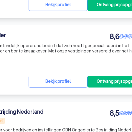
Bekijk profiel
Ontvang prijsopg
der
8,6
n landelijk opererend bedrijf dat zich heeft gespecialiseerd in het
or en bonte knaagkever. Met onze vestigingen verspreid over het 
u te helpen, waar u ook bent in Nederland. Met meer dan 15 jaar ervar
Bekijk profiel
Ontvang prijsopg
rijding Nederland
8,5
nt
 voor bedrijven en instellingen OBN Ongedierte Bestrijding Nederl