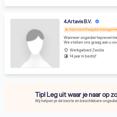
4
.
Artavis B.V.
Keurmerk Plaagdiermanageme
grade
Wanneer ongediertepreventie 
We stellen ons graag aan u voor
wij aanbieden is met de groots
Werkgebied Zwolle
place
14 jaar in bedrijf
timelapse
Tip! Leg uit waar je naar op 
Wij helpen je de beste en beschikbare ongedier