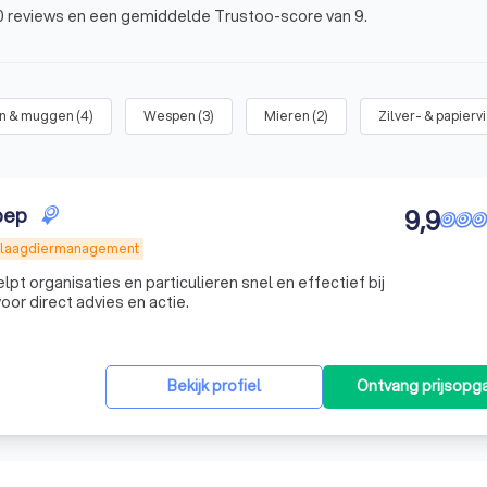
750 reviews en een gemiddelde Trustoo-score van 9.
en & muggen
(
4
)
Wespen
(
3
)
Mieren
(
2
)
Zilver- & papiervi
oep
9,9
Plaagdiermanagement
or direct advies en actie.
Bekijk profiel
Ontvang prijsopg