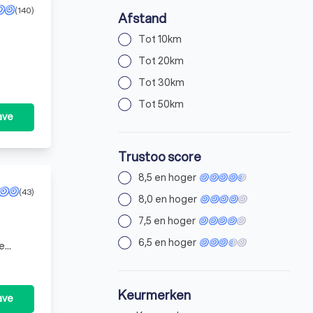
(140)
Afstand
Tot 10km
Tot 20km
Tot 30km
Tot 50km
ave
Trustoo score
8,5 en hoger
(43)
8,0 en hoger
7,5 en hoger
6,5 en hoger
Keurmerken
ave