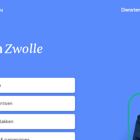
ou
Dienste
n
Zwolle
n
ntsen
lakken
 & papiervisjes