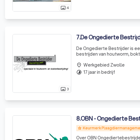
4
photo_size_select_actual
7
.
De Ongedierte Bestrij
De Ongedierte Bestrijder is ee
bestrijden van houtworm, bokt
land, staan we altijd klaar om 
Werkgebied Zwolle
place
17 jaar in bedrijf
timelapse
3
photo_size_select_actual
8
.
OBN - Ongedierte Best
Keurmerk Plaagdiermanageme
grade
Over OBN Ongediertebestrijder