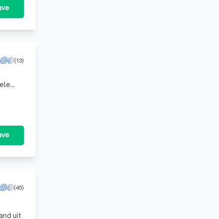
ave
(13)
hele
ing
ave
(45)
and uit