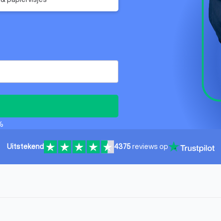
%
Uitstekend
4375
reviews op