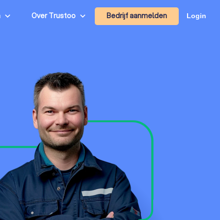
Bedrijf aanmelden
n
Over Trustoo
Login