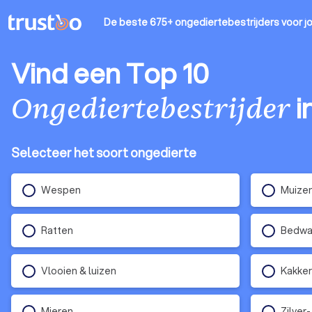
De beste 675+ ongediertebestrijders
voor j
Vind een Top 10
i
Ongediertebestrijder
Selecteer het soort ongedierte
Wespen
Muize
Ratten
Bedwa
Vlooien & luizen
Kakker
Mieren
Zilver-