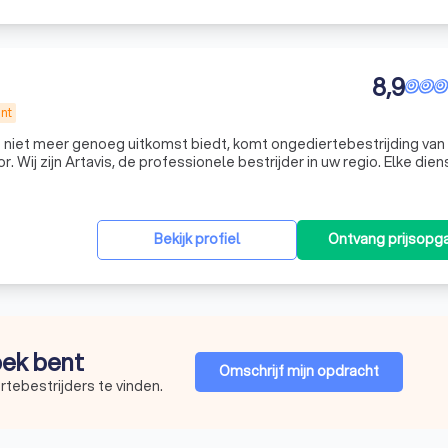
8,9
nt
niet meer genoeg uitkomst biedt, komt ongediertebestrijding van 
. Wij zijn Artavis, de professionele bestrijder in uw regio. Elke dien
te zorg voorbereid. Wij helpen u ten alle tijde op een profession
Bekijk profiel
Ontvang prijsopg
zoek bent
Omschrijf mijn opdracht
tebestrijders te vinden.