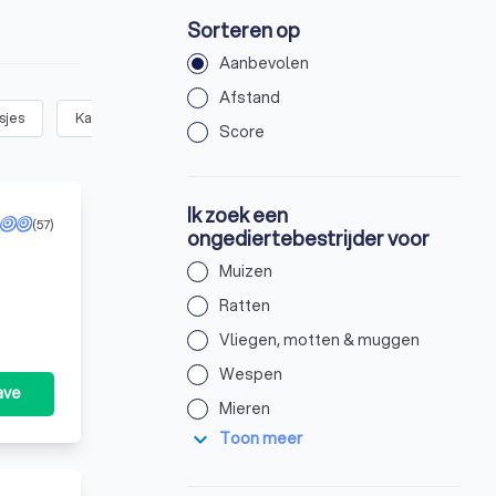
Sorteren op
Aanbevolen
Afstand
sjes
Kakkerlakken
(
3
)
Bedwantsen
(
3
)
Spinnen
(
4
)
Score
Ik zoek een
(57)
ongediertebestrijder voor
Muizen
Ratten
Vliegen, motten & muggen
Wespen
ave
Mieren
expand_more
Toon meer