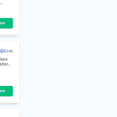
e
eni
ave
(19)
ndere
atisch
ave