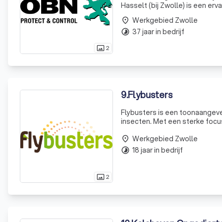
Hasselt (bij Zwolle) is een er
werken voor zowel MKB-bedrijve
Werkgebied Zwolle
place
37 jaar in bedrijf
timelapse
2
photo_size_select_actual
9
.
Flybusters
Flybusters is een toonaangeven
insecten. Met een sterke focu
vernevelingssysteem dat een na
Werkgebied Zwolle
place
18 jaar in bedrijf
timelapse
2
photo_size_select_actual