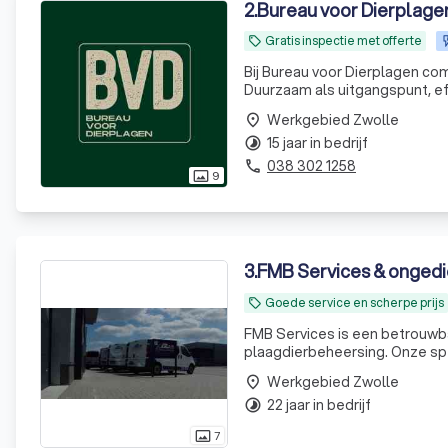
2
.
Bureau voor Dierplage
Gratis inspectie met offerte
local_offer
Bij Bureau voor Dierplagen co
Duurzaam als uitgangspunt, eff
Werkgebied Zwolle
place
15 jaar in bedrijf
timelapse
038 302 1258
phone
9
photo_size_select_actual
3
.
FMB Services & ongedi
Goede service en scherpe prijs
local_offer
FMB Services is een betrouwba
plaagdierbeheersing. Onze specialisten zijn VCA, IPM en NBC gecertificeerd en hebben jarenlange
ervaring in hun vakgebied. Wij zijn landelijk actief voor een dieptereiniging en voor de
Werkgebied Zwolle
place
ongediertebestrijding voorn
22 jaar in bedrijf
timelapse
7
photo_size_select_actual