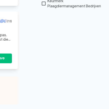
Keurmerk
check_box_outline_blank
Plaagdiermanagement Bedrijven
(13)
pas.
st die
ave