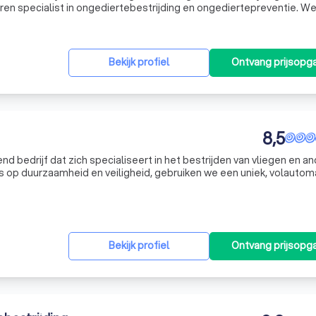
varen specialist in ongediertebestrijding en ongediertepreventie. W
n en grote bedrijven als overheidsinstellingen, stichtingen en ver
Bekijk profiel
Ontvang prijsopg
8,5
d bedrijf dat zich specialiseert in het bestrijden van vliegen en a
s op duurzaamheid en veiligheid, gebruiken we een uniek, volautom
tuurlijk insecticide verspreidt. Dit insecticide is afkomstig van
Bekijk profiel
Ontvang prijsopg