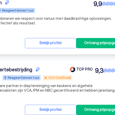
n
9,9
Reageert binnen 1 uur
mbineren we respect voor natuur met daadkrachtige oplossingen.
ectief als resultaat.
Bekijk profiel
Ontvang prijsopg
ertebestrijding
9,3
TOP PRO
Reageert binnen 1 uur
VCA Certificaat
grade
re partner in dieptereiniging van keukens en algehele
ame
Bekijk profiel
Ontvang prijsopg