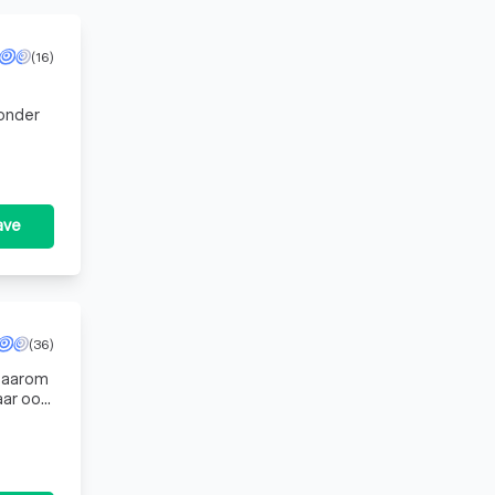
(16)
ronder
e eisen.
ave
(36)
 Daarom
aar ook