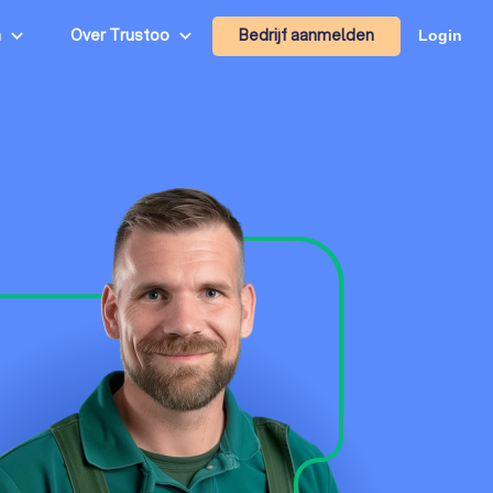
Bedrijf aanmelden
n
Over Trustoo
Login