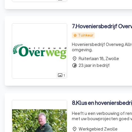
7
.
Hoveniersbedrijf Overw
Tuinkeur
grade
Hoveniersbedrijf Overweg Allro
omgeving.
Ruiterlaan 18, Zwolle
place
23 jaar in bedrijf
timelapse
1
photo_size_select_actual
8
.
Klus en hoveniersbedr
Heeft u een verbouwing of ren
met uw bouwprojecten goed van dien
van hovenierswerk gaan wij gee
Werkgebied Zwolle
place