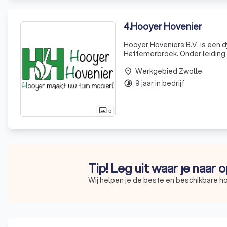
4
.
Hooyer Hovenier
Hooyer Hoveniers B.V. is een 
Hattemerbroek. Onder leiding
onderscheiden we ons door onz
Werkgebied Zwolle
nu gaat om e
place
9 jaar in bedrijf
timelapse
5
photo_size_select_actual
Tip! Leg uit waar je naar 
Wij helpen je de beste en beschikbare ho