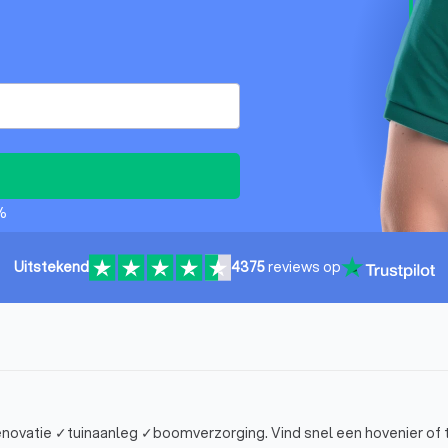
%
Uitstekend
4375
reviews op
Vind een top 10 hovenier in Zwolle. Voor ✓tuinonderhoud ✓tuinrenovatie ✓tuinaanleg ✓boomverzorging. Vind snel een hove