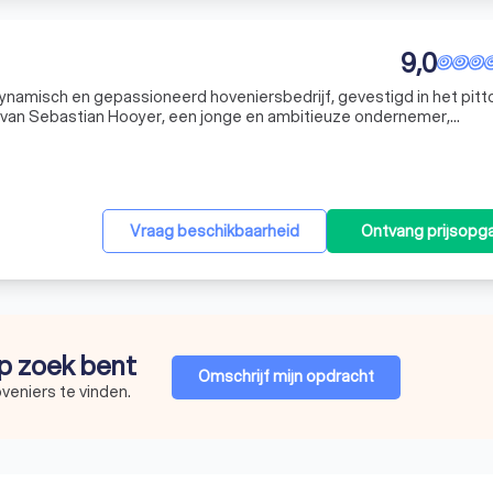
9,0
dynamisch en gepassioneerd hoveniersbedrijf, gevestigd in het pit
 van Sebastian Hooyer, een jonge en ambitieuze ondernemer,
e liefde voor het creëren en onderhouden van prachtige tuinen. O
Vraag beschikbaarheid
Ontvang prijsopg
op zoek bent
Omschrijf mijn opdracht
veniers te vinden.