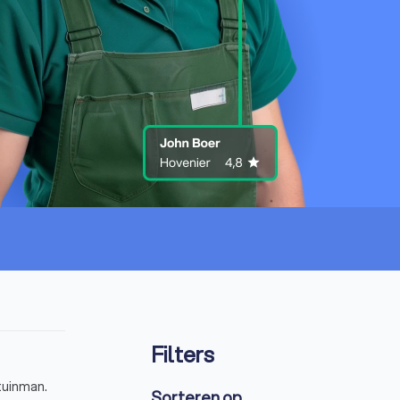
Filters
nier of tuinman.
Sorteren op