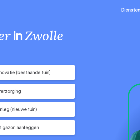
Dienste
in
er
Zwolle
novatie (bestaande tuin)
erzorging
nleg (nieuwe tuin)
f gazon aanleggen