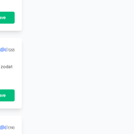
ave
(22)
 zodat
ave
(19)