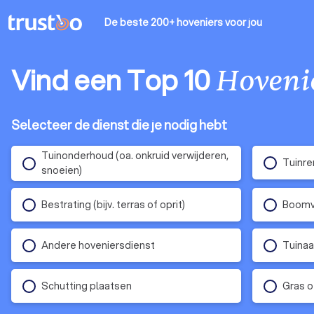
De beste 200+ hoveniers
voor jou
Vind een Top 10
Hoveni
Selecteer de dienst die je nodig hebt
Tuinonderhoud (oa. onkruid verwijderen,
Tuinre
snoeien)
Bestrating (bijv. terras of oprit)
Boomv
Andere hoveniersdienst
Tuinaa
Schutting plaatsen
Gras o