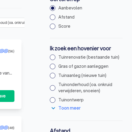
Aanbevolen
Afstand
ud (oa. onkruid verwijderen, snoeien)
(
29
)
Tuinontwerp
(
31
)
Bes
Score
Ik zoek een hovenier voor
(56)
Tuinrenovatie (bestaande tuin)
Gras of gazon aanleggen
e van
Tuinaanleg (nieuwe tuin)
Tuinonderhoud (oa. onkruid
verwijderen, snoeien)
ave
Tuinontwerp
expand_more
Toon meer
(48)
Afstand