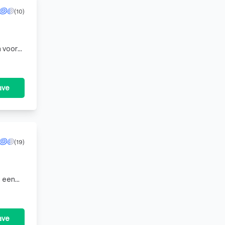
(10)
n
n voor
 voo
ave
(19)
u een
ntract
ave