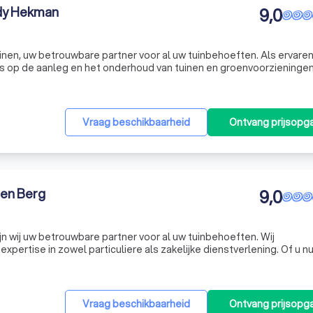
ddy Hekman
9,0
en, uw betrouwbare partner voor al uw tuinbehoeften. Als ervare
ns op de aanleg en het onderhoud van tuinen en groenvoorzieninge
erheids)instellingen. Of u nu een grote of kleine tuin heeft, wij staan
Vraag beschikbaarheid
Ontvang prijsopg
den Berg
9,0
ijn wij uw betrouwbare partner voor al uw tuinbehoeften. Wij
pertise in zowel particuliere als zakelijke dienstverlening. Of u n
 of particulier bent, wij bieden u een op maat gemaakt onderhoudsco
Vraag beschikbaarheid
Ontvang prijsopg