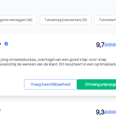
 gazon aanleggen
(
34
)
Tuinaanleg (nieuwe tuin)
(
31
)
Tuinonderho
o
9,7
n jong ontwerpbureau, overtuigd van een goed stap-voor-stap
send bij de wensen van de klant. Dit resulteert in een optimalisati
Vraag beschikbaarheid
Ontvang prijsopg
9,3