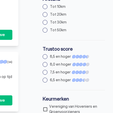
Tot 10km
Tot 20km
Tot 30km
Tot 50km
ave
Trustoo score
8,5 en hoger
(34)
8,0 en hoger
7,5 en hoger
op tijd
6,5 en hoger
Keurmerken
ave
Vereniging van Hoveniers en
check_box_outline_blank
Groenvoorzieners