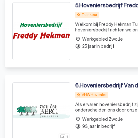
5
.
Hoveniersbedrijf Fre
Tuinkeur
grade
Welkom bij Freddy Hekman Tuin
hoveniersbedrijf richten we o
particulieren, bedrijven en (ov
Werkgebied Zwolle
place
25 jaar in bedrijf
timelapse
6
.
Hoveniersbedrijf Van 
VHG Hovenier
grade
Als ervaren hoveniersbedrijf z
onderscheiden ons door onze ex
bedrijf, stichting, vereniging
Werkgebied Zwolle
place
da
93 jaar in bedrijf
timelapse
1
photo_size_select_actual