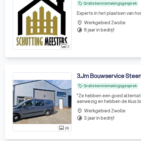
Gratis kennismakingsgesprek
local_offer
Experts in het plaatsen van h
Werkgebied Zwolle
place
8 jaar in bedrijf
timelapse
2
photo_size_select_actual
3
.
Jm Bouwservice Steen
Gratis kennismakingsgesprek
local_offer
"
Ze hebben een goed alternat
aanwezig en hebben de klus bi
Werkgebied Zwolle
place
3 jaar in bedrijf
timelapse
26
photo_size_select_actual