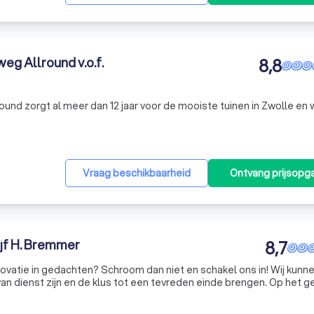
eg Allround v.o.f.
8,8
und zorgt al meer dan 12 jaar voor de mooiste tuinen in Zwolle en 
Vraag beschikbaarheid
Ontvang prijsopg
ijf H. Bremmer
8,7
ovatie in gedachten? Schroom dan niet en schakel ons in! Wij kunne
st zijn en de klus tot een tevreden einde brengen. Op het gebied
n klus uit de weg. Zowel voor aanleg als voor onderhoud kunt u bij