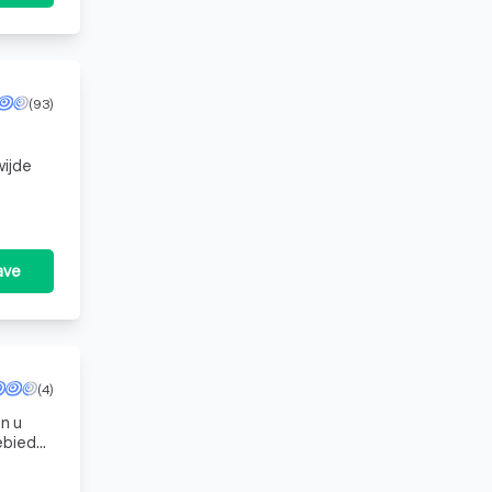
(93)
wijde
ave
(4)
n u
 ons