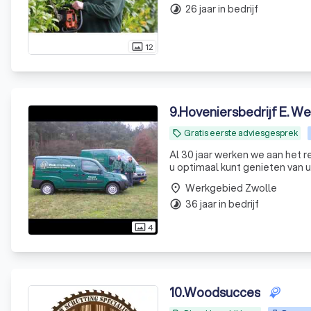
26 jaar in bedrijf
timelapse
12
photo_size_select_actual
9
.
Hoveniersbedrijf E. We
Gratis eerste adviesgesprek
local_offer
Al 30 jaar werken we aan het 
u optimaal kunt genieten van u
Werkgebied Zwolle
place
36 jaar in bedrijf
timelapse
4
photo_size_select_actual
10
.
Woodsucces