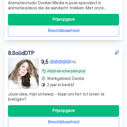
Animatiestudio Donker Media is jouw specialist in
animatievideos die de aandacht trekken. Met onze
animatie studio in Eindhoven verrassen we met creatieve
concepten die precies vertellen wat jij wilt overbrengen.
Prijsopgave
Dat doen we met een klein team van ervaren experts
vanuit Eindhoven, voor opdrachtgever
Beschikbaarheid
8
.
SolidDTP
9,5
(15)
Altijd de scherpste prijs
local_offer
Werkgebied Zwolle
place
2 jaar in bedrijf
timelapse
Jouw idee, mijn ontwerp – klaar om het tot leven te
brengen?
Prijsopgave
Beschikbaarheid