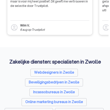
maar is voor mij heel positief. Dit geeft me vertrouwen in
gelat
de selectie door Trustpilot.
afspr
uit!
Wim V.
account_circle
account_circl
6 aug
op
Trustpilot
Zakelijke diensten: specialisten in Zwolle
Webdesigners in Zwolle
Beveiligingsbedrijven in Zwolle
Incassobureaus in Zwolle
Online marketing bureaus in Zwolle