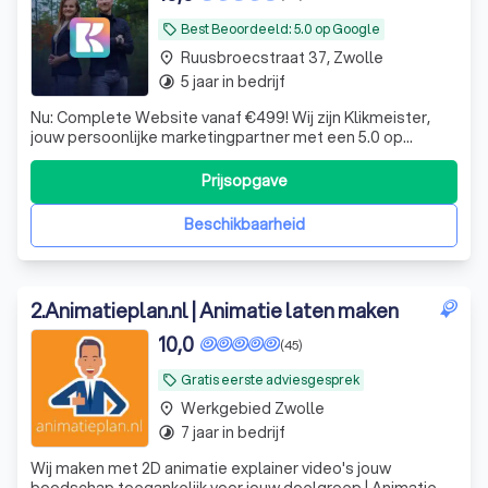
Best Beoordeeld: 5.0 op Google
local_offer
Ruusbroecstraat 37, Zwolle
place
5 jaar in bedrijf
timelapse
Nu: Complete Website vanaf €499! Wij zijn Klikmeister,
jouw persoonlijke marketingpartner met een 5.0 op
Google Reviews. Wij zetten jouw bedrijf op de kaart.
Prijsopgave
Beschikbaarheid
2
.
Animatieplan.nl | Animatie laten maken
10,0
(45)
Gratis eerste adviesgesprek
local_offer
Werkgebied Zwolle
place
7 jaar in bedrijf
timelapse
Wij maken met 2D animatie explainer video's jouw
boodschap toegankelijk voor jouw doelgroep | Animatie