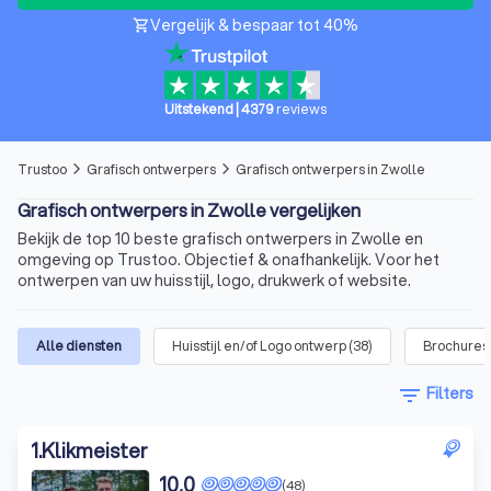
Vergelijk & bespaar tot 40%
shopping_cart
Uitstekend
|
4379
reviews
Trustoo
Grafisch ontwerpers
Grafisch ontwerpers in Zwolle
arrow_forward_ios
arrow_forward_ios
Grafisch ontwerpers in Zwolle vergelijken
Bekijk de top 10 beste grafisch ontwerpers in Zwolle en
omgeving op Trustoo. Objectief & onafhankelijk. Voor het
ontwerpen van uw huisstijl, logo, drukwerk of website.
Alle diensten
Huisstijl en/of Logo ontwerp
(
38
)
Brochures,
filter_list
Filters
1
.
Klikmeister
10,0
(48)