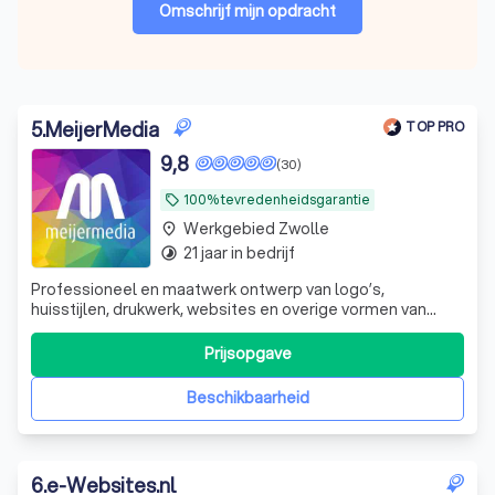
Omschrijf mijn opdracht
5
.
MeijerMedia
TOP PRO
9,8
(30)
100% tevredenheidsgarantie
local_offer
Werkgebied Zwolle
place
21 jaar in bedrijf
timelapse
Professioneel en maatwerk ontwerp van logo’s,
huisstijlen, drukwerk, websites en overige vormen van
creatieve communicatie. Flexibel, betrouwbaar, een
overvloed aan creativiteit en nette prijzen.
Prijsopgave
Beschikbaarheid
6
.
e-Websites.nl