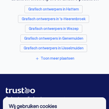
Energielabel adviseurs in Zwolle
Grafisch ontwerpers in Hattem
Rijscholen in Zwolle
Advocaten in Zwolle
Grafisch ontwerpers in 's-Heerenbroek
Grafisch ontwerpers in Wezep
Grafisch ontwerpers in Genemuiden
Grafisch ontwerpers in IJsselmuiden
Grafisch ontwerpers in Dalfsen
Toon meer plaatsen
add
Grafisch ontwerpers in Kamperveen
Grafisch ontwerpers in Grafhorst
Grafisch ontwerpers in Kampen
Grafisch ontwerpers in Heerde
De beste grafisch ontwerpers voor jou
Wij gebruiken cookies
Grafisch ontwerpers in Amsterdam