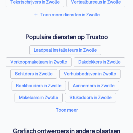
Tekstschrijvers in Zwolle
Vertaalbureaus in Zwolle
SEO-specialisten in Zwolle
Toon meer diensten in Zwolle
add
Reclamebureaus in Zwolle
Populaire diensten op Trustoo
Koffieautomaat leveranciers in Zwolle
Accountants in Zwolle
Laadpaal installateurs in Zwolle
Verkoopmakelaars in Zwolle
Dakdekkers in Zwolle
Schilders in Zwolle
Verhuisbedrijven in Zwolle
Boekhouders in Zwolle
Aannemers in Zwolle
Makelaars in Zwolle
Stukadoors in Zwolle
Schoonmaakbedrijven in Zwolle
Toon meer
Airco installateurs in Zwolle
Elektriciens in Zwolle
Grafisch ontwerpers in andere plaatsen