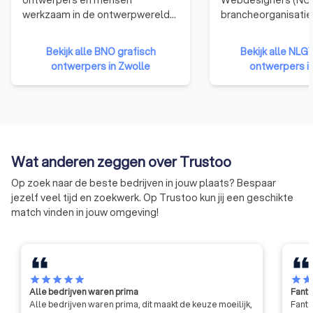
ontwerpers en mensen
Webdesigners (NGR
werkzaam in de ontwerpwereld
brancheorganisatie
als leden. De BNO verbindt,
webdesigners. We
vertegenwoordigt en versterkt
die zijn aangeslote
Bekijk alle BNO grafisch
Bekijk alle NLG
ontwerpers in Nederland.
hebben namelijk b
ontwerpers in Zwolle
ontwerpers i
de nodige kennis, e
vaardigheden te b
kwalitatief hoogwa
websites te ontwer
Bovendien moet een
organisatie zich ho
Wat anderen zeggen over Trustoo
gedragscode van d
betekent dat ze ni
Op zoek naar de beste bedrijven in jouw plaats? Bespaar
eigen gang kunnen 
jezelf veel tijd en zoekwerk. Op Trustoo kun jij een geschikte
moeten voldoen aa
match vinden in jouw omgeving!
eisen qua integritei
professionaliteit.
star
star
star
star
star
star
sta
Alle bedrijven waren prima
Fanta
Alle bedrijven waren prima, dit maakt de keuze moeilijk,
Fanta