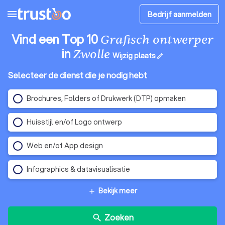
menu
Bedrijf aanmelden
Vind een Top 10
Grafisch ontwerper
in
Zwolle
Wijzig plaats
edit
Selecteer de dienst die je nodig hebt
Brochures, Folders of Drukwerk (DTP) opmaken
Huisstijl en/of Logo ontwerp
Web en/of App design
Infographics & datavisualisatie
Bekijk meer
add
Zoeken
search