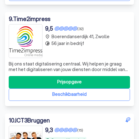
9
.
Time2impress
9,5
(32)
Boerendanserdijk 41, Zwolle
place
56 jaar in bedrijf
timelapse
Bij ons staat digitalisering centraal. Wij helpen je graag
met het digitaliseren van jouw diensten door middel van
een app, webapplicatie, platform of klantportaal. Onze
mobiele apps, of ze nu native, hybride of PWA zijn,
Prijsopgave
verbeteren de interactie met je klanten en maken jouw
producten en diensten to
Beschikbaarheid
10
.
ICT3Bruggen
9,3
(15)