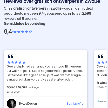
Reviews over grafisch ontwerpers in Zwolle
Onze
grafisch ontwerpers
in
Zwolle
worden gemiddeld
beoordeeld met een
9,4
gebaseerd op in totaal
2.599
reviews uit
9
bronnen
Gemiddelde beoordeling
9,4
•
star
star
star
star
star_half
star
star
star
star
star
star
star
sta
Geweldig. Ik had een vraag voor een logo. Binnen een
De webs
uur was het gefixt. Super netjes te woord gestaan. Snel.
binnen 
Betaalbaar. Ik zie geen enkel punt waar verbetering in
duideli
aangebracht kan worden. Heeeel erg tevreden.
R. Ghad
Mylène Nijhuis
op Google
20-12-20
07-01-2026
Stylus Design
Bekijk profiel