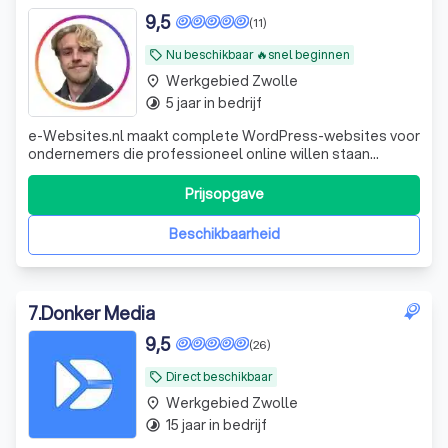
9,5
(11)
Nu beschikbaar 🔥snel beginnen
local_offer
Werkgebied Zwolle
place
5 jaar in bedrijf
timelapse
e-Websites.nl maakt complete WordPress-websites voor
ondernemers die professioneel online willen staan
zonder technisch gedoe. Veel ondernemers weten dat ze
een goede website nodig hebben, maar lopen vast op
Prijsopgave
keuzes zoals hosting, domeinnaam, e-mail, WordPress,
onderhoud, beveiliging en teksten. Wij
Beschikbaarheid
7
.
Donker Media
9,5
(26)
Direct beschikbaar
local_offer
Werkgebied Zwolle
place
15 jaar in bedrijf
timelapse