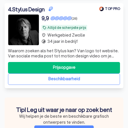
4
.
Stylus Design
TOP PRO
9,9
(28)
Altijd de scherpste prijs
local_offer
Werkgebied Zwolle
place
34 jaar in bedrijf
timelapse
Waarom zoeken als het Stylus kan? Van logo tot website.
Van sociale media post tot motion design video om je
bedrijf een boost te geven. Service is een speerpunt.
Prijsopgave
Beschikbaarheid
Tip! Leg uit waar je naar op zoek bent
Wij helpen je de beste en beschikbare grafisch
ontwerpers te vinden.