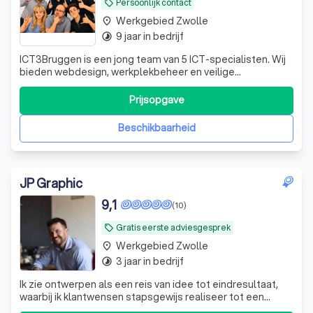
Persoonlijk contact
local_offer
Werkgebied Zwolle
place
9 jaar in bedrijf
timelapse
ICT3Bruggen is een jong team van 5 ICT-specialisten. Wij
bieden webdesign, werkplekbeheer en veilige
cloudoplossingen. Persoonlijk, snel en betrouwbaar voor
iedere organisatie.
Prijsopgave
Beschikbaarheid
JP Graphic
9,1
(10)
Gratis eerste adviesgesprek
local_offer
Werkgebied Zwolle
place
3 jaar in bedrijf
timelapse
Ik zie ontwerpen als een reis van idee tot eindresultaat,
waarbij ik klantwensen stapsgewijs realiseer tot een
passend resultaat.