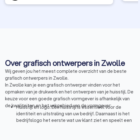
Over grafisch ontwerpers in Zwolle
Wij geven jou het meest complete overzicht van de beste
grafisch ontwerpers in Zwolle.
In Zwolle kan je een grafisch ontwerper vinden voor het
opmaken van je drukwerk en het ontwerpen van je huisstijl. De
keuze voor een goede grafisch vormgever is afhankelijk van
de kwaliteiten en het vakgebied van de vormgever:
Huisstijl en logo: Een huisstijl is essentieel voor de
identiteit en uitstraling van uw bedrijf. Daarnaast is het
bedrijfslogo het eerste wat uw klant ziet en speelt een
grote rol bij de eerste indruk van uw bedrijf. Als
ondernemer is het goed om een vaste huisstijl te
hanteren. Denk aan typografie, kleur en logo op uw