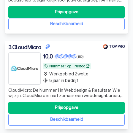
laten maken? | Animatieplan.nl
Prijsopgave
Beschikbaarheid
3
.
CloudMicro
TOP PRO
10,0
(152)
Nummer 1 op Trustoo 🏆
local_offer
Werkgebied Zwolle
place
8 jaar in bedrijf
timelapse
CloudMicro: De Nummer 1 in Webdesign & Resultaat Wie
wij zijn: CloudMicro is niet zomaar een webdesignbureau;
wij zijn de digitale partner voor ondernemers die willen
groeien. Met een passie voor design en een scherp oog
Prijsopgave
voor conversie creëren wij professionele websites en
webshops die doen waar ze
Beschikbaarheid