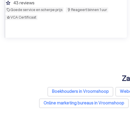
grade
43
reviews
Goede service en scherpe prijs
Reageert binnen 1 uur
VCA Certificaat
Za
Boekhouders in Vroomshoop
Webd
Online marketing bureaus in Vroomshoop
Grafisch ontwerpers