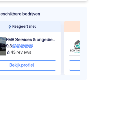
eschikbare bedrijven
ine
Reageert snel
Top beoordeeld
FMB Services & ongediertebestrijding
Echt Netjes Softwas
9,3
9,3
43
reviews
98
reviews
grade
grade
Bekijk profiel
Bekijk profiel