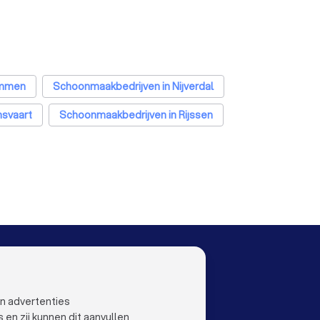
Ommen
Schoonmaakbedrijven in Nijverdal
svaart
Schoonmaakbedrijven in Rijssen
am
Schoonmaakbedrijven in Rotterdam
oven
Schoonmaakbedrijven in Tilburg
a
Schoonmaakbedrijven in Nijmegen
m
Schoonmaakbedrijven in Amersfoort
stricht
Schoonmaakbedrijven in Leiden
OO
LAND
Nederland
rmeer
ustoo
België
en advertenties
Duitsland
n zij kunnen dit aanvullen