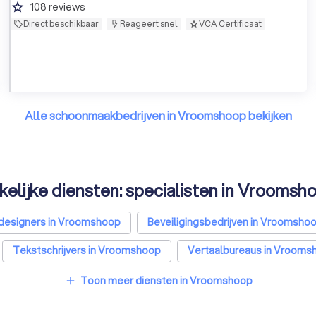
grade
108
reviews
Direct beschikbaar
Reageert snel
VCA Certificaat
Alle schoonmaakbedrijven in Vroomshoop bekijken
kelijke diensten: specialisten in Vroomsh
esigners in Vroomshoop
Beveiligingsbedrijven in Vroomsho
Tekstschrijvers in Vroomshoop
Vertaalbureaus in Vrooms
 in Vroomshoop
Reclamebureaus in Vroomshoop
Accoun
Toon meer diensten in Vroomshoop
add