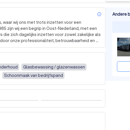
Andere b
info_outl
waar wij ons met trots inzetten voor een 
5 zijn wij een begrip in Oost-Nederland, met een 
ie zich dagelijks inzetten voor zowel zakelijke als 
 door onze professionaliteit, betrouwbaarheid en 
liere schoonmaak, specialistische reiniging, 
tenen vloeren, wij bieden een breed scala aan 
onderhoud
Glasbewassing / glazenwassen
ondernemen hoog in het vaandel. Wij werken met 
Schoonmaak van bedrijfspand
 zodat we niet alleen uw pand, maar ook de wereld 
e medewerkers zijn goed opgeleid en blijven op 
in de schoonmaakbranche.

tner voor uw schoonmaakbehoeften? Neem dan 
 u kunnen betekenen. Vraag vandaag nog een 
rgen!