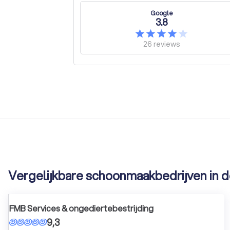
Google
3.8
26
reviews
Vergelijkbare schoonmaakbedrijven in d
FMB Services & ongediertebestrijding
9,3