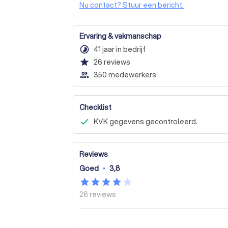
Nu contact? Stuur een bericht.
Ervaring & vakmanschap
timelapse
41 jaar in bedrijf
star
26
reviews
people_outline
350 medewerkers
Checklist
KVK gegevens gecontroleerd.
Reviews
Goed
•
3,8
26
reviews