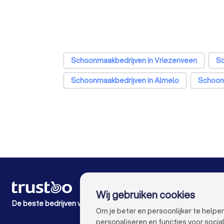
Schoonmaakbedrijven in Vriezenveen
Sc
Schoonmaakbedrijven in Almelo
Schoon
Schoonmaakbedrijven in Raalte
Schoon
Schoonmaakbedrijven in Den Haag
Sc
Schoonmaakbedrijven in Groningen
S
Schoonmaakbedrijven in Enschede
Sch
Schoonmaakbedrijven in Apeldoorn
Sch
VOOR PARTICULIEREN
Wij gebruiken cookies
Hoe het werkt
Schoo
De beste bedrijven voor jou
Expert blogs
Om je beter en persoonlijker te help
Kostenoverzichten
personaliseren en functies voor soci