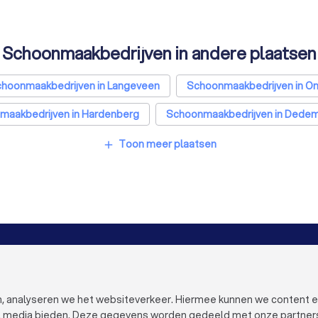
Schoonmaakbedrijven in andere plaatsen
hoonmaakbedrijven in Langeveen
Schoonmaakbedrijven in 
maakbedrijven in Hardenberg
Schoonmaakbedrijven in Dedem
maakbedrijven in Dalfsen
Schoonmaakbedrijven in Amsterd
Toon meer plaatsen
add
hoonmaakbedrijven in Utrecht
Schoonmaakbedrijven in Eindh
choonmaakbedrijven in Almere
Schoonmaakbedrijven in Bred
oonmaakbedrijven in Haarlem
Schoonmaakbedrijven in Arnhe
oonmaakbedrijven in Den Bosch
Schoonmaakbedrijven in Maa
VOOR BEDRIJVEN
OVER TRUST
Bedrijfsprofiel verwijderen
Over Trustoo
nmaakbedrijven in Dordrecht
Schoonmaakbedrijven in Zoete
Trustoo Top Pro
Werken bij Tr
en, analyseren we het websiteverkeer. Hiermee kunnen we content 
Ervaringen
Contact
al media bieden. Deze gegevens worden gedeeld met onze partners e