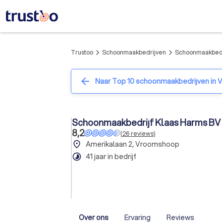
Trustoo
Schoonmaakbedrijven
Schoonmaakbedr
arrow_forward_ios
arrow_forward_ios
arrow_back
Naar Top 10 schoonmaakbedrijven in
Schoonmaakbedrijf Klaas Harms BV
8,2
(
26
reviews
)
place
Amerikalaan 2, Vroomshoop
timelapse
41 jaar in bedrijf
Over ons
Ervaring
Reviews