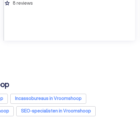
grade
8
reviews
oop
op
Incassobureaus in Vroomshoop
hoop
SEO-specialisten in Vroomshoop
tants in Vroomshoop