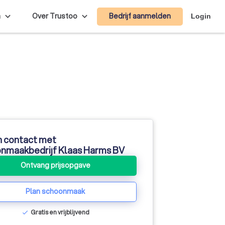
Bedrijf aanmelden
n
Over Trustoo
Login
n contact met
nmaakbedrijf Klaas Harms BV
Ontvang prijsopgave
Plan schoonmaak
Gratis en vrijblijvend
check