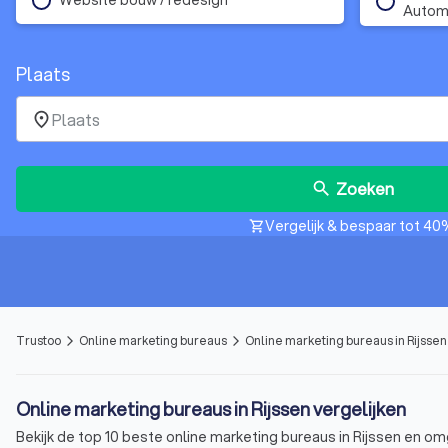
Autom
Plaats
place
Zoeken
search
Vergelijk & bespaar tot 40
shopping_cart
Trustoo
Online marketing bureaus
Online marketing bureaus in Rijssen
arrow_forward_ios
arrow_forward_ios
Online marketing bureaus in Rijssen vergelijken
Bekijk de top 10 beste online marketing bureaus in Rijssen en o