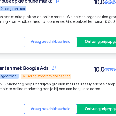
 plek op de online markt
10,0
Reageert snel
n een sterke plek op de online markt. We helpen organisaties gro
ting – van vindbaarheid tot conversie. Groeipakketten vanaf € 800
Vraag beschikbaarheid
Ontvang prijsopg
lanten met Google Ads
10,0
ageert snel
Geregistreerd Webdesigner
grade
 VT-Marketing helpt bedrijven groeien met resultaatgerichte cam
lete online marketing ben je bij ons aan het juiste adres.
Vraag beschikbaarheid
Ontvang prijsopg