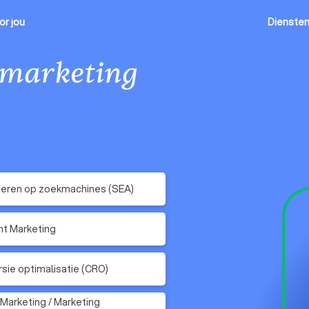
or jou
Dienste
 marketing
eren op zoekmachines (SEA)
t Marketing
sie optimalisatie (CRO)
 Marketing / Marketing