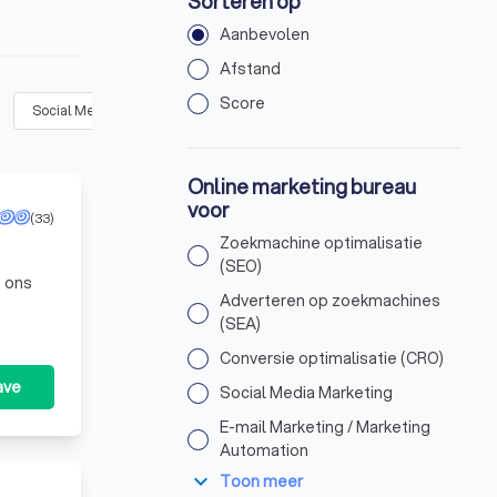
Sorteren op
Aanbevolen
Afstand
Score
Social Media Marketing
(
14
)
E-mail Marketing / Marketing Automa
Online marketing bureau
voor
(33)
Zoekmachine optimalisatie
(SEO)
t ons
Adverteren op zoekmachines
(SEA)
Conversie optimalisatie (CRO)
ave
Social Media Marketing
E-mail Marketing / Marketing
Automation
expand_more
Toon meer