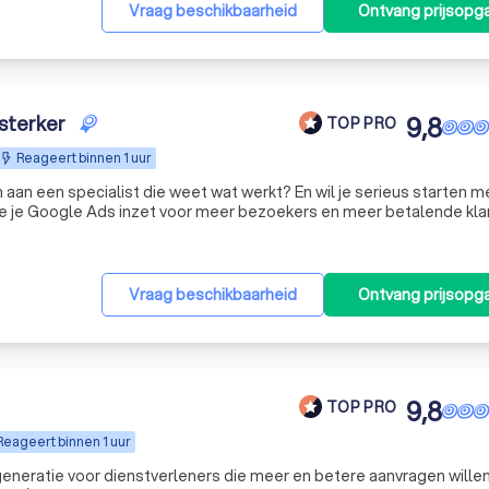
Vraag beschikbaarheid
Ontvang prijsopg
 sterker
9,8
TOP PRO
Reageert binnen 1 uur
aan een specialist die weet wat werkt? En wil je serieus starten m
oe je Google Ads inzet voor meer bezoekers en meer betalende kla
t jouw business. Niet één keer, maar continu. We volgen campag
Vraag beschikbaarheid
Ontvang prijsopg
9,8
TOP PRO
Reageert binnen 1 uur
generatie voor dienstverleners die meer en betere aanvragen willen