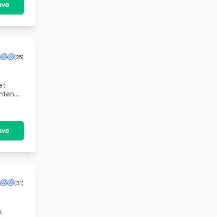
ave
(25)
et
nten.
nes
ave
(31)
.