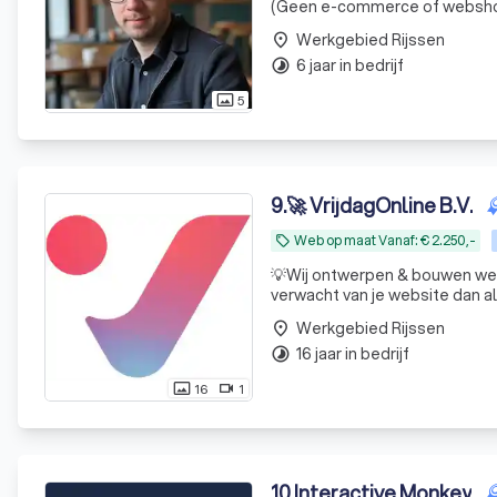
(Geen e-commerce of websho
Werkgebied Rijssen
place
6 jaar in bedrijf
timelapse
5
photo_size_select_actual
9
.
🚀 VrijdagOnline B.V.
Web op maat Vanaf: € 2.250,-
local_offer
💡Wij ontwerpen & bouwen webs
verwacht van je website dan all
Werkgebied Rijssen
place
16 jaar in bedrijf
timelapse
16
1
photo_size_select_actual
videocam
10
.
Interactive Monkey