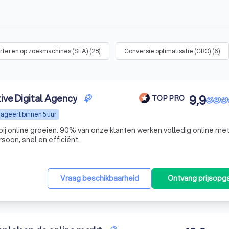
rteren op zoekmachines (SEA)
(
28
)
Conversie optimalisatie (CRO)
(
6
)
ive Digital Agency
9,9
TOP PRO
ageert binnen 5 uur
bij online groeien. 90% van onze klanten werken volledig online me
oon, snel en efficiënt.
Vraag beschikbaarheid
Ontvang prijsopg