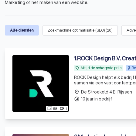
Marketing of het maken van een website.
Alle diensten
Zoekmachine optimalisatie (SEO)
(
20
)
Adve
1
.
ROCK Design B.V. Creat
Altijd de scherpste prijs
Re
local_offer
ROCK Design helpt elk bedrijf 
samen via een vast contactpers
De Stroekeld 4 B, Rijssen
place
10 jaar in bedrijf
timelapse
58
1
photo_size_select_actual
videocam