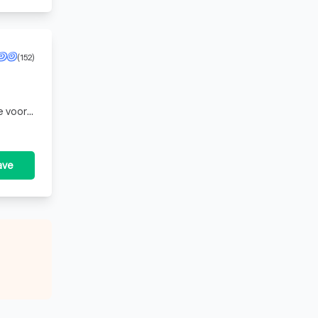
(152)
e voor
doen
ave