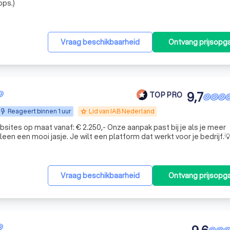
ps.)
Vraag beschikbaarheid
Ontvang prijsopg
9,7
TOP PRO
Reageert binnen 1 uur
Lid van IAB Nederland
grade
ites op maat vanaf: € 2.250,- Onze aanpak past bij je als je meer
een een mooi jasje. Je wilt een platform dat werkt voor je bedrijf.
Vraag beschikbaarheid
Ontvang prijsopg