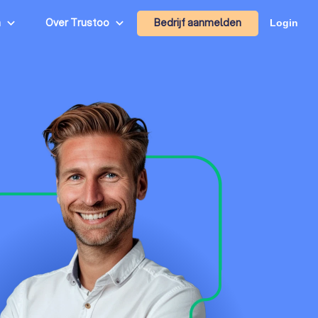
Bedrijf aanmelden
n
Over Trustoo
Login