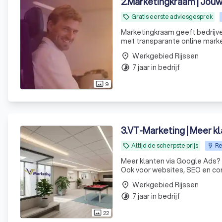
2
.
Marketingkraam | Jouw
Gratis eerste adviesgesprek
local_offer
Marketingkraam geeft bedrijve
met transparante online marke
Werkgebied Rijssen
place
7 jaar in bedrijf
timelapse
9
photo_size_select_actual
3
.
VT-Marketing | Meer k
Altijd de scherpste prijs
Re
local_offer
Meer klanten via Google Ads?
Ook voor websites, SEO en comp
Werkgebied Rijssen
place
7 jaar in bedrijf
timelapse
22
photo_size_select_actual