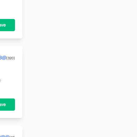
ave
(320)

ave