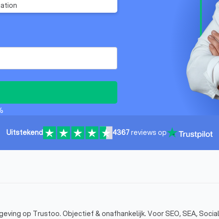
ation
%
Uitstekend
4367
reviews op
mgeving op Trustoo. Objectief & onafhankelijk. Voor SEO, SEA, Socia