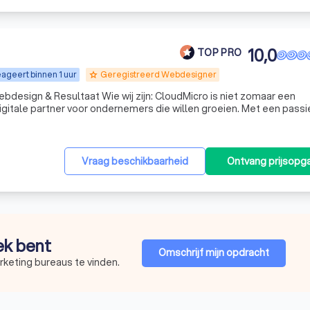
10,0
TOP PRO
ageert binnen 1 uur
Geregistreerd Webdesigner
grade
wij zijn: CloudMicro is niet zomaar een
igitale partner voor ondernemers die willen groeien. Met een passi
r conversie creëren wij professionele websites en webshops die 
Vraag beschikbaarheid
Ontvang prijsopg
oek bent
Omschrijf mijn opdracht
rketing bureaus te vinden.