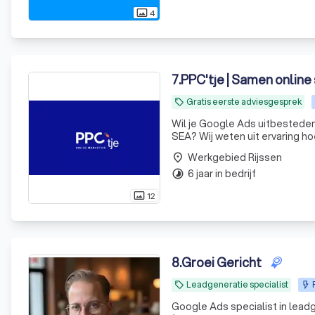
4
photo_size_select_actual
7
.
PPC'tje | Samen online
Gratis eerste adviesgesprek
local_offer
Wil je Google Ads uitbesteden 
SEA? Wij weten uit ervaring h
We denken strategisch mee me
Werkgebied Rijssen
place
actief,
6 jaar in bedrijf
timelapse
12
photo_size_select_actual
8
.
Groei Gericht
Leadgeneratie specialist
local_offer
Google Ads specialist in lead