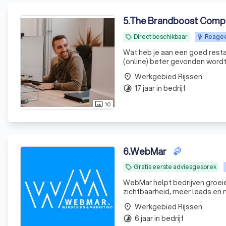
5
.
The Brandboost Comp
Direct beschikbaar
Reageer
local_offer
Wat heb je aan een goed restau
(online) beter gevonden wordt
Werkgebied Rijssen
place
17 jaar in bedrijf
timelapse
10
photo_size_select_actual
6
.
WebMar
Gratis eerste adviesgesprek
local_offer
WebMar helpt bedrijven groei
zichtbaarheid, meer leads en
opleveren.
Werkgebied Rijssen
place
6 jaar in bedrijf
timelapse