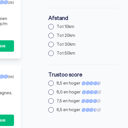
(26)
Afstand
eien
 p/m
Tot 10km
Tot 20km
Tot 30km
ave
Tot 50km
Trustoo score
(59)
8,5 en hoger
8,0 en hoger
pagnes.
7,5 en hoger
6,5 en hoger
ave