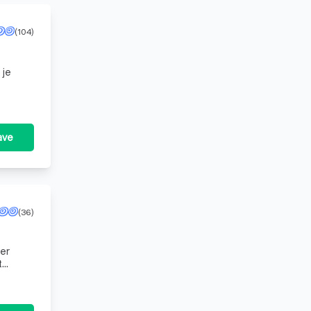
(104)
 je
ave
(36)
er
t