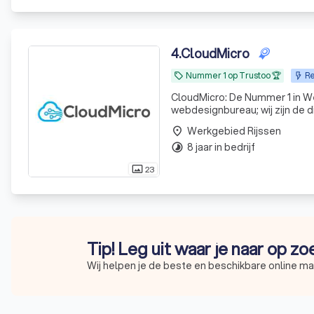
4
.
CloudMicro
Nummer 1 op Trustoo 🏆
Re
local_offer
CloudMicro: De Nummer 1 in Webdesign & Resultaat Wie 
webdesignbureau; wij zijn de d
design en een scherp oog voo
Werkgebied Rijssen
place
waar ze
8 jaar in bedrijf
timelapse
23
photo_size_select_actual
Tip! Leg uit waar je naar op z
Wij helpen je de beste en beschikbare online ma