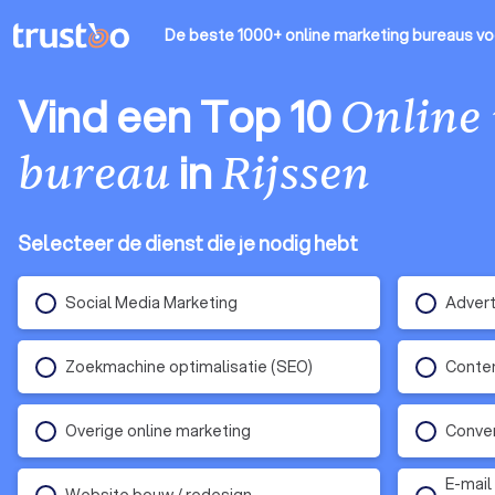
De beste 1000+ online marketing bureaus
vo
Vind een Top 10
Online
in
bureau
Rijssen
Selecteer de dienst die je nodig hebt
Social Media Marketing
Advert
Zoekmachine optimalisatie (SEO)
Conten
Overige online marketing
Conver
E-mail
Website bouw / redesign