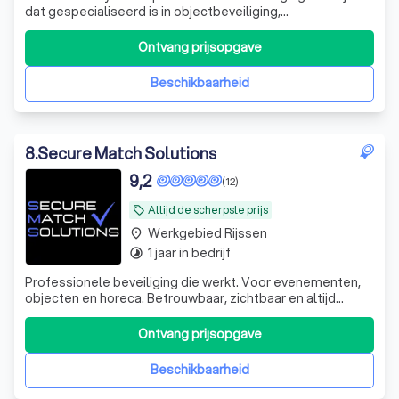
dat gespecialiseerd is in objectbeveiliging,
evenementbeveiliging en beveiliging op zorg- en
opvanglocaties. Met een team van gecertificeerde
Ontvang prijsopgave
beveiligers leveren wij betrouwbare en representatieve
beveiligingsdiensten door heel Nederland. Wij
Beschikbaarheid
8
.
Secure Match Solutions
9,2
(12)
Altijd de scherpste prijs
local_offer
Werkgebied Rijssen
place
1 jaar in bedrijf
timelapse
Professionele beveiliging die werkt. Voor evenementen,
objecten en horeca. Betrouwbaar, zichtbaar en altijd
paraat.
Ontvang prijsopgave
Beschikbaarheid