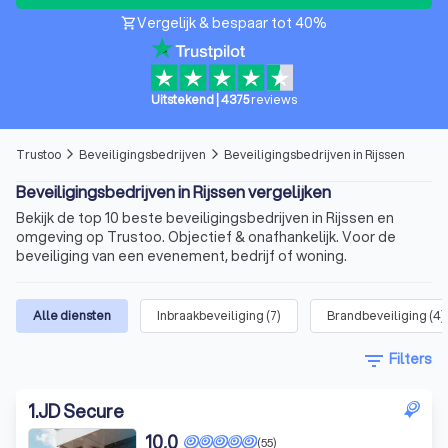
Vergelijk & bespaar tot 40%
shopping_cart
Uitstekend
|
4375
reviews
Trustoo
Beveiligingsbedrijven
Beveiligingsbedrijven in Rijssen
arrow_forward_ios
arrow_forward_ios
Beveiligingsbedrijven in Rijssen vergelijken
Bekijk de top 10 beste beveiligingsbedrijven in Rijssen en
omgeving op Trustoo. Objectief & onafhankelijk. Voor de
beveiliging van een evenement, bedrijf of woning.
Alle diensten
Inbraakbeveiliging
(
7
)
Brandbeveiliging
(
4
)
filter_list
Filters
1
.
JD Secure
10,0
(55)