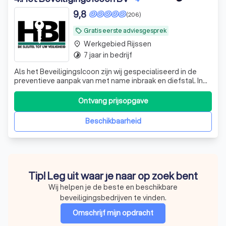
9,8
(206)
Gratis eerste adviesgesprek
local_offer
Werkgebied Rijssen
place
7 jaar in bedrijf
timelapse
Als het BeveiligingsIcoon zijn wij gespecialiseerd in de
preventieve aanpak van met name inbraak en diefstal. In
de wereld van beveiliging is een grote uiteenloop van
service en kwaliteit. Het Beveiligingsicoon werkt alleen
Ontvang prijsopgave
met apparatuur van uitstekende kwaliteit, zodat u
verzekerd bent van de rust
Beschikbaarheid
Tip! Leg uit waar je naar op zoek bent
Wij helpen je de beste en beschikbare
beveiligingsbedrijven te vinden.
Omschrijf mijn opdracht