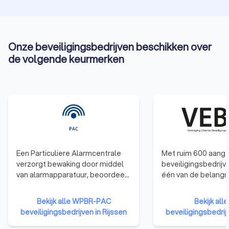
van gemoedsrust dankzij professionele
beveiligingsoplossingen.
Onze beveiligingsbedrijven beschikken over
de volgende keurmerken
Een Particuliere Alarmcentrale
Met ruim 600 aang
verzorgt bewaking door middel
beveiligingsbedrijv
van alarmapparatuur, beoordeelt
één van de belangri
signalen en geeft verdachte
brancheorganisatie
situaties door aan de politie.
beveiligingssector
Bekijk alle WPBR-PAC
Bekijk all
behartigen de bela
beveiligingsbedrijven in Rijssen
beveiligingsbedrijv
onze beveiligingsin
particuliere