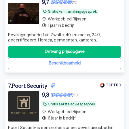
9,7
(18)
Gratis kennismakingsgesprek
local_offer
Werkgebied Rijssen
place
1 jaar in bedrijf
timelapse
Beveiligingsbedrijf uit Zwolle. 40 km radius, 24/7,
gecertificeerd. Horeca, gemeenten, kantoren,
opvangcentra, logistiek. Klanten blijven jarenlang. Je belt
een eigenaar, geen callcenter. Dat merk je.
Ontvang prijsopgave
Beschikbaarheid
7
.
Poort Security
TOP PRO
9,3
(19)
Gratis eerste adviesgesprek
local_offer
Werkgebied Rijssen
place
6 jaar in bedrijf
timelapse
Poort Security is een professioneel beveiligingsbedrijf