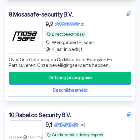
9
.
Mosasafe-security B.V.
9,2
(10)
Direct beschikbaar
local_offer
Werkgebied Rijssen
place
4 jaar in bedrijf
timelapse
Over Ons Oplossingen Op Maat Voor Bedrijven En
Particulieren. Onze beveiligingsexperts hebben
jarenlange ervaring in de branche en weten precies wat er
nodig is om uw veiligheid te waarborgen. Bij Mosasafe-
Ontvang prijsopgave
Security B.V. staat kwaliteit hoog in het vaandel. Wij
werken uitsluitend met professionele
Beschikbaarheid
10
.
Rabelco Security B.V.
9,1
(138)
Gratis eerste adviesgesprek
local_offer