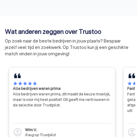
beveiligingsorganis
meldkamers (PAC).
Wat anderen zeggen over Trustoo
Op zoek naar de beste bedrijven in jouw plaats? Bespaar
jezelf veel tijd en zoekwerk. Op Trustoo kun jij een geschikte
match vinden in jouw omgeving!
star
star
star
star
star
star
sta
Alle bedrijven waren prima
Fanta
Alle bedrijven waren prima, dit maakt de keuze moeilijk,
Fanta
maar is voor mij heel positief. Dit geeft me vertrouwen in
gelat
de selectie door Trustpilot.
afspr
uit!
Wim V.
account_circle
account_circl
6 aug
op
Trustpilot