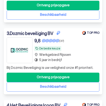
Ontvang prijsopgave
Beschikbaarheid
3
.
Dozmic beveiliging BV
TOP PRO
9,8
(37)
De beste keuze
local_offer
Werkgebied Rijssen
place
5 jaar in bedrijf
timelapse
Bij Dozmic Beveiliging is uw veiligheid onze #1 prioriteit.
Ontvang prijsopgave
Beschikbaarheid
4
.
Het Beveiligings Icoon BV
TOP PRO