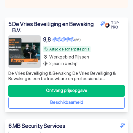
5
.
De Vries Beveiliging en Bewaking
TOP
PRO
B.V.
9,8
(56)
Altijd de scherpste prijs
local_offer
Werkgebied Rijssen
place
2 jaar in bedrijf
timelapse
De Vries Beveiliging & Bewaking De Vries Beveiliging &
Bewaking is een betrouwbare en professionele
beveiligingsorganisatie, gevestigd in Emmen en actief in
heel Drenthe en delen van Groningen en Friesland. Wij
Ontvang prijsopgave
leveren hoogwaardige beveiligingsdiensten aan bedrijven,
instellingen, evenementen en pa
Beschikbaarheid
6
.
MB Security Services