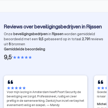
Reviews over beveiligingsbedrijven in Rijssen
Onze
beveiligingsbedrijven
in
Rijssen
worden gemiddeld
beoordeeld met een
9,5
gebaseerd op in totaal
2.791
reviews
uit
8
bronnen
Gemiddelde beoordeling
9,5
•
star
star
star
star
star
star
star
star
star
star
star
star
sta
Voor mijn lezing in Amsterdam heeft Poort Security de
Goede s
beveiliging verzorgd. Professioneel, rustig en zeer
is naar
prettig in de samenwerking. Dankzij hun inzet verliep het
Michel
evenement veilig en soepel. — Mandy