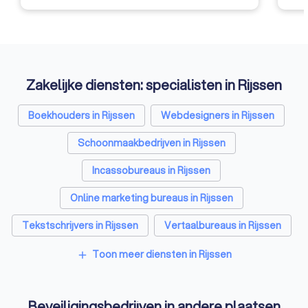
Zakelijke diensten: specialisten in Rijssen
Boekhouders in Rijssen
Webdesigners in Rijssen
Schoonmaakbedrijven in Rijssen
Incassobureaus in Rijssen
Online marketing bureaus in Rijssen
Tekstschrijvers in Rijssen
Vertaalbureaus in Rijssen
SEO-specialisten in Rijssen
Toon meer diensten in Rijssen
add
Grafisch ontwerpers in Rijssen
Beveiligingsbedrijven in andere plaatsen
Reclamebureaus in Rijssen
Accountants in Rijssen