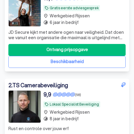
Gratis eerste adviesgesprek
local_offer
Werkgebied Rijssen
place
6 jaar in bedrijf
timelapse
JD Secure kijkt met andere ogen naar veiligheid. Dat doen
we vanuit een organisatie die maximaal is uitgelijnd met
het streven en de wensen van onze klanten.
Ontvang prijsopgave
Beschikbaarheid
2
.
TS Camerabeveiliging
9,9
(58)
Lokaal Specialist Beveiliging
local_offer
Werkgebied Rijssen
place
8 jaar in bedrijf
timelapse
Rust en controle over jouw erf