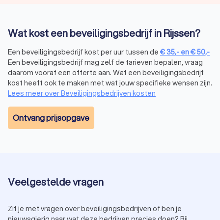
belangrijk om ook de kwaliteit en betrouwbaarheid van het
beveiligingsbedrijf in Rijssen mee te nemen in je keuze.
Goedkopere opties bieden niet altijd dezelfde expertise en
Wat kost een beveiligingsbedrijf in Rijssen?
technologie. Via Trustoo vraag je snel en makkelijk offertes
aan en vergelijk je beveiligingsbedrijven.
Een beveiligingsbedrijf kost per uur tussen de
€
35
,-
en
€
50
,-
Een beveiligingsbedrijf mag zelf de tarieven bepalen, vraag
daarom vooraf een offerte aan. Wat een beveiligingsbedrijf
Het proces van beveiliging en bewaking
kost heeft ook te maken met wat jouw specifieke wensen zijn.
Lees meer over Beveiligingsbedrijven kosten
regelen
Een beveiligingsbedrijf in Rijssen volgt doorgaans een
Ontvang prijsopgave
gestructureerd proces om ervoor te zorgen dat jouw
beveiligingsbehoeften worden vervuld:
Consultatie:
bespreek jouw specifieke behoeften en
wensen met het security bedrijf. Van het beveiligen van
een evenement tot het installeren van een
alarmsysteem, alles wordt afgestemd op jouw situatie.
Veelgestelde vragen
Risicoanalyse:
een grondige beoordeling van potentiële
bedreigingen en kwetsbaarheden, zodat de juiste
beveiligingsmaatregelen worden genomen.
Zit je met vragen over beveiligingsbedrijven of ben je
Implementatie:
na akkoord op het beveiligingsplan
nieuwsgierig naar wat deze bedrijven precies doen? Bij