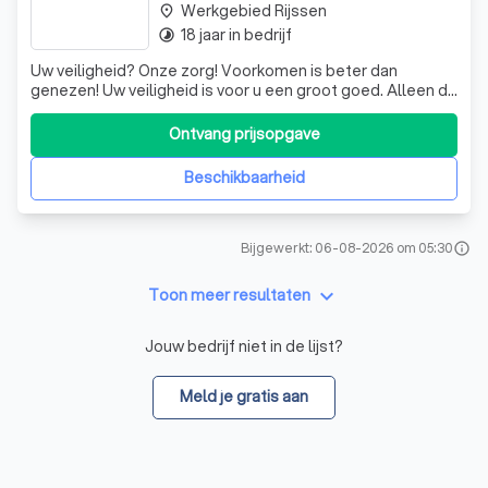
Werkgebied Rijssen
place
18 jaar in bedrijf
timelapse
Uw veiligheid? Onze zorg! Voorkomen is beter dan
genezen! Uw veiligheid is voor u een groot goed. Alleen de
ramen en deuren sluiten is tegenwoordig niet meer
voldoende, betrouwbare inbraakbeveiliging is een must! Er
Ontvang prijsopgave
zijn natuurlijk veel verschillende beveiligingsmethoden, wij
geven u graag advies o
Beschikbaarheid
Bijgewerkt: 06-08-2026 om 05:30
info
keyboard_arrow_down
Toon meer resultaten
Jouw bedrijf niet in de lijst?
Meld je gratis aan